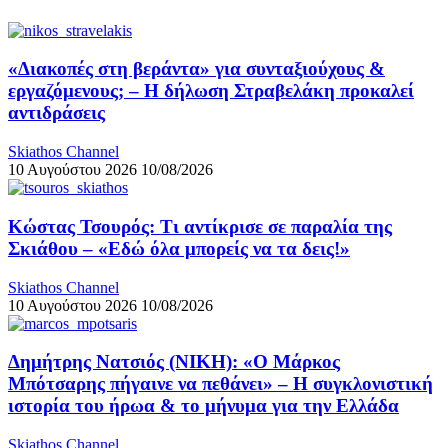
«Διακοπές στη βεράντα» για συνταξιούχους &
εργαζόμενους; – Η δήλωση Στραβελάκη προκαλεί
αντιδράσεις
Skiathos Channel
10 Αυγούστου 2026
10/08/2026
Κώστας Τσουρός: Τι αντίκρισε σε παραλία της
Σκιάθου – «Εδώ όλα μπορείς να τα δεις!»
Skiathos Channel
10 Αυγούστου 2026
10/08/2026
Δημήτρης Νατσιός (ΝΙΚΗ): «Ο Μάρκος
Μπότσαρης πήγαινε να πεθάνει» – Η συγκλονιστική
ιστορία του ήρωα & το μήνυμα για την Ελλάδα
Skiathos Channel