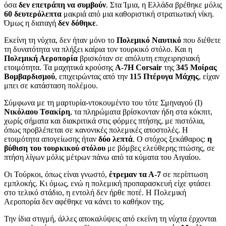
όσα
δεν επετράπη να συμβούν
. Στα Ίμια, η Ελλάδα βρέθηκε μόλις
60 δευτερόλεπτα
μακριά από μια καθοριστική στρατιωτική νίκη.
Όμως η διαταγή
δεν δόθηκε
.
Εκείνη τη νύχτα, δεν ήταν μόνο το
Πολεμικό Ναυτικό
που διέθετε
τη δυνατότητα να πλήξει καίρια τον τουρκικό στόλο. Και η
Πολεμική Αεροπορία
βρισκόταν σε απόλυτη επιχειρησιακή
ετοιμότητα. Τα μαχητικά κρούσης
Α-7Η Corsair
της
345 Μοίρας
Βομβαρδισμού
, επιχειρώντας από την
115 Πτέρυγα Μάχης
, είχαν
μπει σε κατάσταση πολέμου.
Σύμφωνα με τη μαρτυρία-ντοκουμέντο του τότε Σμηναγού (Ι)
Νικόλαου Τσακίρη
, τα πληρώματα βρίσκονταν ήδη στα κόκπιτ,
χωρίς σήματα και διακριτικά στις φόρμες πτήσης, με πιστόλια,
όπως προβλέπεται σε κανονικές πολεμικές αποστολές. Η
ετοιμότητα απογείωσης ήταν
δύο λεπτά
. Ο στόχος ξεκάθαρος:
η
βύθιση του τουρκικού στόλου
με βόμβες ελεύθερης πτώσης, σε
πτήση λίγων μόλις μέτρων πάνω από τα κύματα του Αιγαίου.
Οι Τούρκοι, όπως είναι γνωστό,
έτρεμαν τα Α-7
σε περίπτωση
εμπλοκής. Κι όμως, ενώ η πολεμική προπαρασκευή είχε φτάσει
στο τελικό στάδιο, η εντολή δεν ήρθε ποτέ. Η Πολεμική
Αεροπορία δεν αφέθηκε να κάνει το καθήκον της.
Την ίδια στιγμή, άλλες αποκαλύψεις από εκείνη τη νύχτα έρχονται