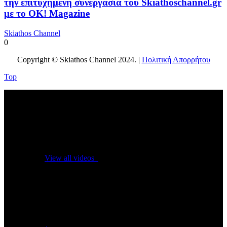
την επιτυχημένη συνεργασία του Skiathoschannel.gr
με το OK! Magazine
Skiathos Channel
0
Copyright © Skiathos Channel 2024. |
Πολιτική Απορρήτου
Top
No videos yet!
Click on "Watch later" to put videos here
View all videos
Don't miss new videos
Sign in to see updates from your favourite channels