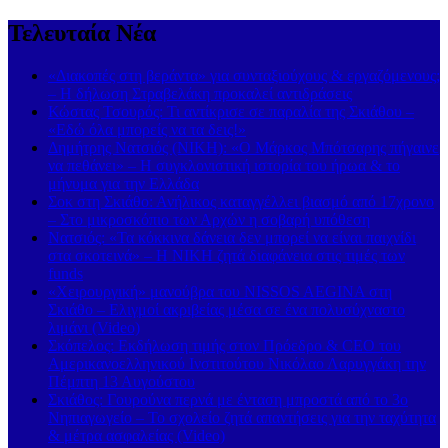
Τελευταία Νέα
«Διακοπές στη βεράντα» για συνταξιούχους & εργαζόμενους;
– Η δήλωση Στραβελάκη προκαλεί αντιδράσεις
Κώστας Τσουρός: Τι αντίκρισε σε παραλία της Σκιάθου –
«Εδώ όλα μπορείς να τα δεις!»
Δημήτρης Νατσιός (ΝΙΚΗ): «Ο Μάρκος Μπότσαρης πήγαινε
να πεθάνει» – Η συγκλονιστική ιστορία του ήρωα & το
μήνυμα για την Ελλάδα
Σοκ στη Σκιάθο: Ανήλικος καταγγέλλει βιασμό από 17χρονο
– Στο μικροσκόπιο των Αρχών η σοβαρή υπόθεση
Νατσιός: «Τα κόκκινα δάνεια δεν μπορεί να είναι παιχνίδι
στα σκοτεινά» – Η ΝΙΚΗ ζητά διαφάνεια στις τιμές των
funds
«Χειρουργική» μανούβρα του NISSOS AEGINA στη
Σκιάθο – Ελιγμοί ακριβείας μέσα σε ένα πολυσύχναστο
λιμάνι (Video)
Σκόπελος: Εκδήλωση τιμής στον Πρόεδρο & CEO του
Αμερικανοελληνικού Ινστιτούτου Νικόλαο Λαρυγγάκη την
Πέμπτη 13 Αυγούστου
Σκιάθος: Γουρούνα περνά με ένταση μπροστά από το 3ο
Νηπιαγωγείο – Το σχολείο ζητά απαντήσεις για την ταχύτητα
& μέτρα ασφαλείας (Video)