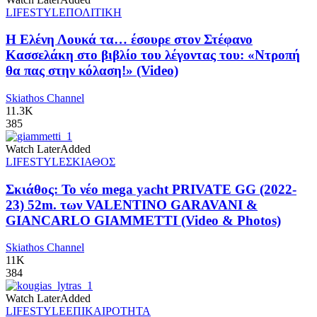
LIFESTYLE
ΠΟΛΙΤΙΚΗ
Η Ελένη Λουκά τα… έσουρε στον Στέφανο
Κασσελάκη στο βιβλίο του λέγοντας του: «Ντροπή
θα πας στην κόλαση!» (Video)
Skiathos Channel
11.3K
385
Watch Later
Added
LIFESTYLE
ΣΚΙΑΘΟΣ
Σκιάθος: Το νέο mega yacht PRIVATE GG (2022-
23) 52m. των VALENTINO GARAVANI &
GIANCARLO GIAMMETTI (Video & Photos)
Skiathos Channel
11K
384
Watch Later
Added
LIFESTYLE
ΕΠΙΚΑΙΡΟΤΗΤΑ