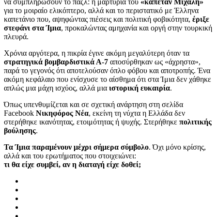
να συμπληρώσουν το παζλ: η μαρτυρία του
«καπετάν Μιχάλη»
για το μοιραίο ελικόπτερο, αλλά και το περιστατικό με Έλληνα
καπετάνιο που, αψηφώντας πιέσεις και πολιτική φοβικότητα,
έριξε
στεφάνι στα Ίμια
, προκαλώντας αμηχανία και οργή στην τουρκική
πλευρά.
Χρόνια αργότερα, η πικρία έγινε ακόμη μεγαλύτερη όταν τα
στρατηγικά βομβαρδιστικά Α-7
αποσύρθηκαν ως «άχρηστα»,
παρά το γεγονός ότι αποτελούσαν όπλο φόβου και αποτροπής. Ένα
ακόμη κεφάλαιο που ενίσχυσε το αίσθημα ότι στα Ίμια δεν χάθηκε
απλώς μια μάχη ισχύος, αλλά μια
ιστορική ευκαιρία
.
Όπως υπενθυμίζεται και σε σχετική ανάρτηση στη σελίδα
Facebook
Νικηφόρος Νέα
, εκείνη τη νύχτα η Ελλάδα δεν
στερήθηκε ικανότητας, ετοιμότητας ή ψυχής. Στερήθηκε
πολιτικής
βούλησης
.
Τα Ίμια παραμένουν μέχρι σήμερα σύμβολο
. Όχι μόνο κρίσης,
αλλά και του ερωτήματος που στοιχειώνει:
τι θα είχε συμβεί, αν η διαταγή είχε δοθεί;