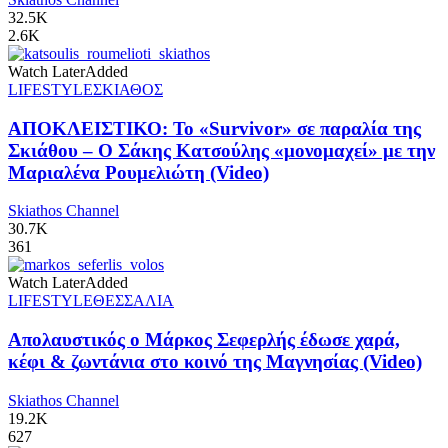
32.5K
2.6K
Watch Later
Added
LIFESTYLE
ΣΚΙΑΘΟΣ
ΑΠΟΚΛΕΙΣΤΙΚΟ: Το «Survivor» σε παραλία της
Σκιάθου – Ο Σάκης Κατσούλης «μονομαχεί» με την
Μαριαλένα Ρουμελιώτη (Video)
Skiathos Channel
30.7K
361
Watch Later
Added
LIFESTYLE
ΘΕΣΣΑΛΙΑ
Απολαυστικός ο Μάρκος Σεφερλής έδωσε χαρά,
κέφι & ζωντάνια στο κοινό της Μαγνησίας (Video)
Skiathos Channel
19.2K
627