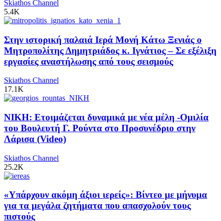
Skiathos Channel
5.4K
Στην ιστορική παλαιά Ιερά Μονή Κάτω Ξενιάς ο
Μητροπολίτης Δημητριάδος κ. Ιγνάτιος – Σε εξέλιξη
εργασίες αναστήλωσης από τους σεισμούς
Skiathos Channel
17.1K
ΝΙΚΗ: Ετοιμάζεται δυναμικά με νέα μέλη -Ομιλία
του Βουλευτή Γ. Ρούντα στο Προσυνέδριο στην
Λάρισα (Video)
Skiathos Channel
25.2K
«Υπάρχουν ακόμη άξιοι ιερείς»: Βίντεο με μήνυμα
για τα μεγάλα ζητήματα που απασχολούν τους
πιστούς