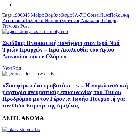
Tags
1996
345 Μοίρα Βομβαρδισμού
Α-7Η Corsair
Ίμια
Πολεμική
Αεροπορία
Πολεμικό Ναυτικό
Σμηναγός Νικόλαος Τσακίρης
Previous Post
Σκιάθος: Πνευματική πανήγυρη στον Ιερό Ναό
Τριών Ιεραρχών – Ιερά Ακολουθία του Αγίου
Διονυσίου του εν Ολύμπω
Next Post
«Σου φέρνω ένα προβατάκι…» – Η συγκλονιστική
μαρτυρία πνευματικής επικοινωνίας του Τιμίου
Προδρόμου με τον Γέροντα Ιωσήφ Ησυχαστή για
τον Όσιο Εφραίμ της Αριζόνας
ΔΕΙΤΕ ΑΚΟΜΑ