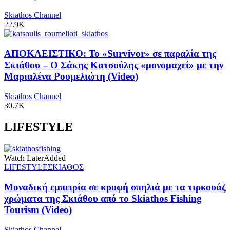
Skiathos Channel
22.9K
ΑΠΟΚΛΕΙΣΤΙΚΟ: Το «Survivor» σε παραλία της
Σκιάθου – Ο Σάκης Κατσούλης «μονομαχεί» με την
Μαριαλένα Ρουμελιώτη (Video)
Skiathos Channel
30.7K
LIFESTYLE
Watch Later
Added
LIFESTYLE
ΣΚΙΑΘΟΣ
Μοναδική εμπειρία σε κρυφή σπηλιά με τα τιρκουάζ
χρώματα της Σκιάθου από το Skiathos Fishing
Tourism (Video)
Skiathos Channel