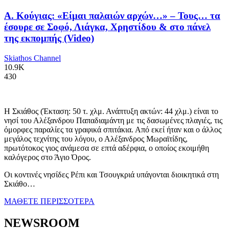
Α. Κούγιας: «Είμαι παλαιών αρχών…» – Τους… τα
έσουρε σε Σοφό, Λιάγκα, Χρηστίδου & στο πάνελ
της εκπομπής (Video)
Skiathos Channel
10.9K
430
Η Σκιάθος (Έκταση: 50 τ. χλμ. Ανάπτυξη ακτών: 44 χλμ.) είναι το
νησί του Αλέξανδρου Παπαδιαμάντη με τις δασωμένες πλαγιές, τις
όμορφες παραλίες τα γραφικά σπιτάκια. Από εκεί ήταν και ο άλλος
μεγάλος τεχνίτης του λόγου, ο Αλέξανδρος Μωραϊτίδης,
πρωτότοκος γιος ανάμεσα σε επτά αδέρφια, ο οποίος εκοιμήθη
καλόγερος στο Άγιο Όρος.
Οι κοντινές νησίδες Ρέπι και Τσουγκριά υπάγονται διοικητικά στη
Σκιάθο…
ΜΑΘΕΤΕ ΠΕΡΙΣΣΟΤΕΡΑ
NEWSROOM