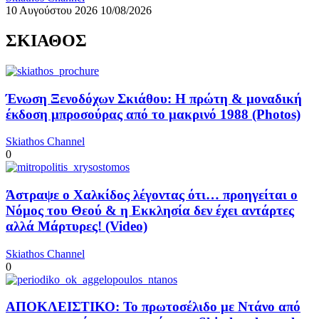
10 Αυγούστου 2026
10/08/2026
ΣΚΙΑΘΟΣ
Ένωση Ξενοδόχων Σκιάθου: Η πρώτη & μοναδική
έκδοση μπροσούρας από το μακρινό 1988 (Photos)
Skiathos Channel
0
Άστραψε ο Χαλκίδος λέγοντας ότι… προηγείται ο
Νόμος του Θεού & η Εκκλησία δεν έχει αντάρτες
αλλά Μάρτυρες! (Video)
Skiathos Channel
0
ΑΠΟΚΛΕΙΣΤΙΚΟ: Το πρωτοσέλιδο με Ντάνο από