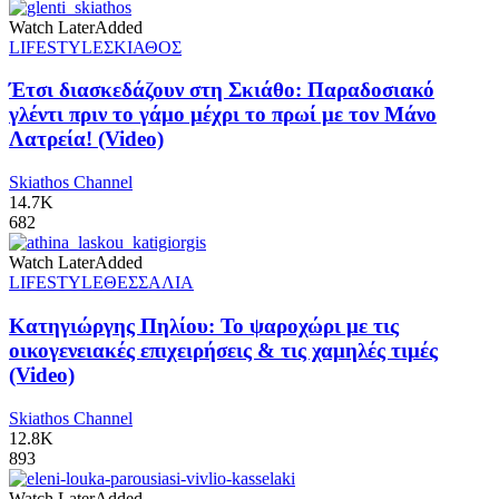
Watch Later
Added
LIFESTYLE
ΣΚΙΑΘΟΣ
Έτσι διασκεδάζουν στη Σκιάθο: Παραδοσιακό
γλέντι πριν το γάμο μέχρι το πρωί με τον Μάνο
Λατρεία! (Video)
Skiathos Channel
14.7K
682
Watch Later
Added
LIFESTYLE
ΘΕΣΣΑΛΙΑ
Κατηγιώργης Πηλίου: Το ψαροχώρι με τις
οικογενειακές επιχειρήσεις & τις χαμηλές τιμές
(Video)
Skiathos Channel
12.8K
893
Watch Later
Added