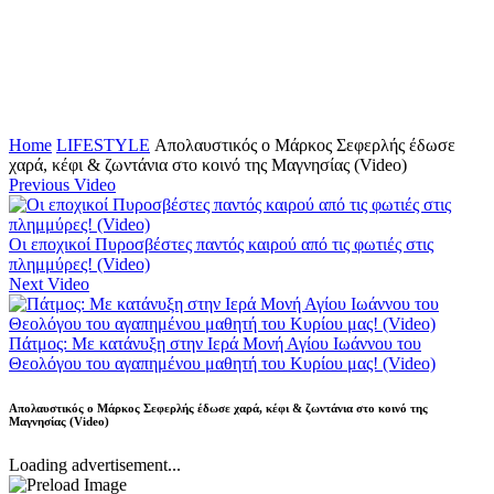
Home
LIFESTYLE
Απολαυστικός ο Μάρκος Σεφερλής έδωσε
χαρά, κέφι & ζωντάνια στο κοινό της Μαγνησίας (Video)
Previous Video
Οι εποχικοί Πυροσβέστες παντός καιρού από τις φωτιές στις
πλημμύρες! (Video)
Next Video
Πάτμος: Με κατάνυξη στην Ιερά Μονή Αγίου Ιωάννου του
Θεολόγου του αγαπημένου μαθητή του Κυρίου μας! (Video)
Απολαυστικός ο Μάρκος Σεφερλής έδωσε χαρά, κέφι & ζωντάνια στο κοινό της
Μαγνησίας (Video)
Loading advertisement...