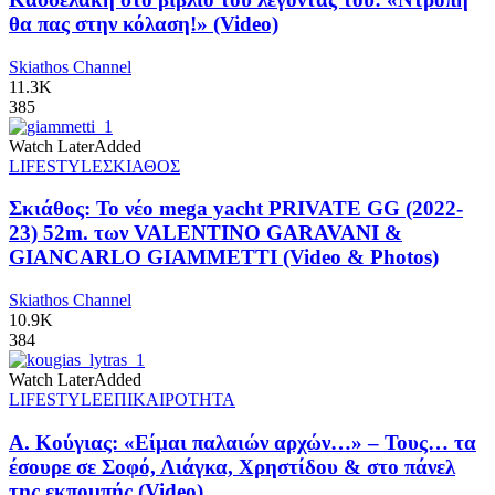
θα πας στην κόλαση!» (Video)
Skiathos Channel
11.3K
385
Watch Later
Added
LIFESTYLE
ΣΚΙΑΘΟΣ
Σκιάθος: Το νέο mega yacht PRIVATE GG (2022-
23) 52m. των VALENTINO GARAVANI &
GIANCARLO GIAMMETTI (Video & Photos)
Skiathos Channel
10.9K
384
Watch Later
Added
LIFESTYLE
ΕΠΙΚΑΙΡΟΤΗΤΑ
Α. Κούγιας: «Είμαι παλαιών αρχών…» – Τους… τα
έσουρε σε Σοφό, Λιάγκα, Χρηστίδου & στο πάνελ
της εκπομπής (Video)