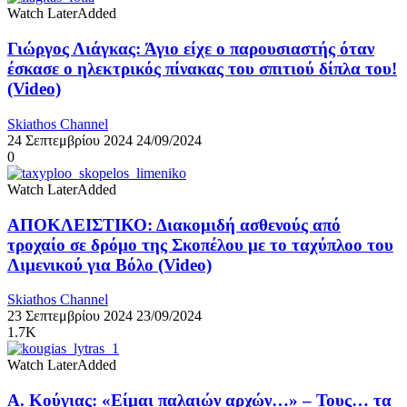
Watch Later
Added
Γιώργος Λιάγκας: Άγιο είχε ο παρουσιαστής όταν
έσκασε ο ηλεκτρικός πίνακας του σπιτιού δίπλα του!
(Video)
Skiathos Channel
24 Σεπτεμβρίου 2024
24/09/2024
0
Watch Later
Added
ΑΠΟΚΛΕΙΣΤΙΚΟ: Διακομιδή ασθενούς από
τροχαίο σε δρόμο της Σκοπέλου με το ταχύπλοο του
Λιμενικού για Βόλο (Video)
Skiathos Channel
23 Σεπτεμβρίου 2024
23/09/2024
1.7K
Watch Later
Added
Α. Κούγιας: «Είμαι παλαιών αρχών…» – Τους… τα