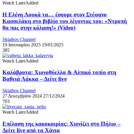
Watch Later
Added
Η Ελένη Λουκά τα… έσουρε στον Στέφανο
Κασσελάκη στο βιβλίο του λέγοντας του: «Ντροπή
θα πας στην κόλαση!» (Video)
Skiathos Channel
19 Ιανουαρίου 2025
19/01/2025
385
Watch Later
Added
Καλάβρυτα: Χιονοθύελλα & Αλπικό τοπίο στη
Βαθειά Λάκκα – Δείτε live
Skiathos Channel
27 Δεκεμβρίου 2024
27/12/2024
703
Watch Later
Added
Επέλαση της κακοκαιρίας: Χιονίζει στο Πήλιο –
Δείτε live από τα Χάνια