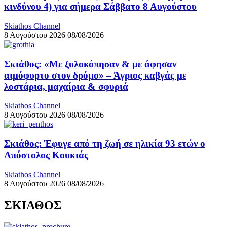
κινδύνου 4) για σήμερα Σάββατο 8 Αυγούστου
Skiathos Channel
8 Αυγούστου 2026
08/08/2026
Σκιάθος: «Με ξυλοκόπησαν & με άφησαν
αιμόφυρτο στον δρόμο» – Άγριος καβγάς με
λοστάρια, μαχαίρια & σφυριά
Skiathos Channel
8 Αυγούστου 2026
08/08/2026
Σκιάθος: Έφυγε από τη ζωή σε ηλικία 93 ετών ο
Απόστολος Κουκιάς
Skiathos Channel
8 Αυγούστου 2026
08/08/2026
ΣΚΙΑΘΟΣ