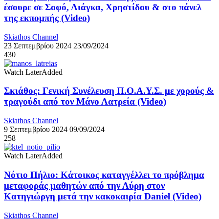
έσουρε σε Σοφό, Λιάγκα, Χρηστίδου & στο πάνελ
της εκπομπής (Video)
Skiathos Channel
23 Σεπτεμβρίου 2024
23/09/2024
430
Watch Later
Added
Σκιάθος: Γενική Συνέλευση Π.Ο.Α.Υ.Σ. με χορούς &
τραγούδι από τον Μάνο Λατρεία (Video)
Skiathos Channel
9 Σεπτεμβρίου 2024
09/09/2024
258
Watch Later
Added
Νότιο Πήλιο: Κάτοικος καταγγέλλει το πρόβλημα
μεταφοράς μαθητών από την Λύρη στον
Κατηγιώργη μετά την κακοκαιρία Daniel (Video)
Skiathos Channel