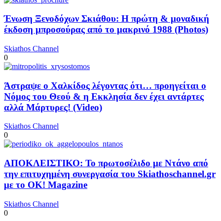
Ένωση Ξενοδόχων Σκιάθου: Η πρώτη & μοναδική
έκδοση μπροσούρας από το μακρινό 1988 (Photos)
Skiathos Channel
0
Άστραψε ο Χαλκίδος λέγοντας ότι… προηγείται ο
Νόμος του Θεού & η Εκκλησία δεν έχει αντάρτες
αλλά Μάρτυρες! (Video)
Skiathos Channel
0
ΑΠΟΚΛΕΙΣΤΙΚΟ: Το πρωτοσέλιδο με Ντάνο από
την επιτυχημένη συνεργασία του Skiathoschannel.gr
με το OK! Magazine
Skiathos Channel
0