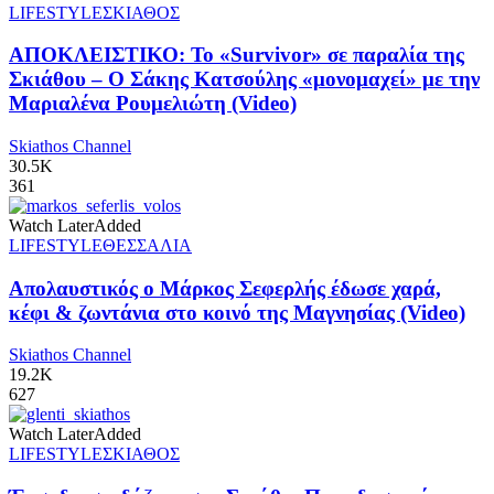
LIFESTYLE
ΣΚΙΑΘΟΣ
ΑΠΟΚΛΕΙΣΤΙΚΟ: Το «Survivor» σε παραλία της
Σκιάθου – Ο Σάκης Κατσούλης «μονομαχεί» με την
Μαριαλένα Ρουμελιώτη (Video)
Skiathos Channel
30.5K
361
Watch Later
Added
LIFESTYLE
ΘΕΣΣΑΛΙΑ
Απολαυστικός ο Μάρκος Σεφερλής έδωσε χαρά,
κέφι & ζωντάνια στο κοινό της Μαγνησίας (Video)
Skiathos Channel
19.2K
627
Watch Later
Added
LIFESTYLE
ΣΚΙΑΘΟΣ