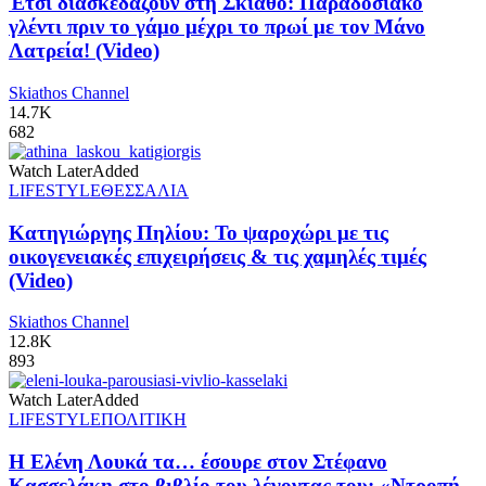
Έτσι διασκεδάζουν στη Σκιάθο: Παραδοσιακό
γλέντι πριν το γάμο μέχρι το πρωί με τον Μάνο
Λατρεία! (Video)
Skiathos Channel
14.7K
682
Watch Later
Added
LIFESTYLE
ΘΕΣΣΑΛΙΑ
Κατηγιώργης Πηλίου: Το ψαροχώρι με τις
οικογενειακές επιχειρήσεις & τις χαμηλές τιμές
(Video)
Skiathos Channel
12.8K
893
Watch Later
Added
LIFESTYLE
ΠΟΛΙΤΙΚΗ
Η Ελένη Λουκά τα… έσουρε στον Στέφανο
Κασσελάκη στο βιβλίο του λέγοντας του: «Ντροπή