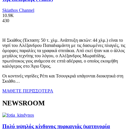
Skiathos Channel
10.9K
430
Η Σκιάθος (Έκταση: 50 τ. χλμ. Ανάπτυξη ακτών: 44 χλμ.) είναι το
νησί του Αλέξανδρου Παπαδιαμάντη με τις δασωμένες πλαγιές, τις
όμορφες παραλίες τα γραφικά σπιτάκια. Από εκεί ήταν και ο άλλος
μεγάλος τεχνίτης του λόγου, ο Αλέξανδρος Μωραϊτίδης,
πρωτότοκος γιος ανάμεσα σε επτά αδέρφια, ο οποίος εκοιμήθη
καλόγερος στο Άγιο Όρος.
Οι κοντινές νησίδες Ρέπι και Τσουγκριά υπάγονται διοικητικά στη
Σκιάθο…
ΜΑΘΕΤΕ ΠΕΡΙΣΣΟΤΕΡΑ
NEWSROOM
Πολύ υψηλός κίνδυνος πυρκαγιάς (κατηγορία