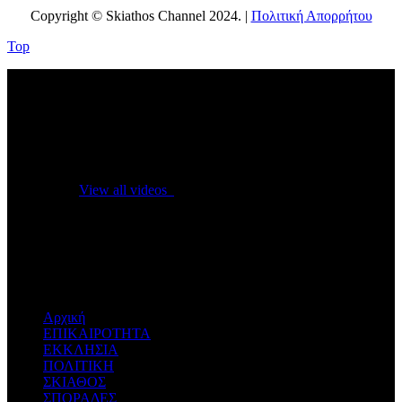
Copyright © Skiathos Channel 2024. |
Πολιτική Απορρήτου
Top
No videos yet!
Click on "Watch later" to put videos here
View all videos
Don't miss new videos
Sign in to see updates from your favourite channels
Αρχική
ΕΠΙΚΑΙΡΟΤΗΤΑ
ΕΚΚΛΗΣΙΑ
ΠΟΛΙΤΙΚΗ
ΣΚΙΑΘΟΣ
ΣΠΟΡΑΔΕΣ