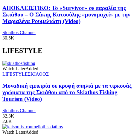
ΑΠΟΚΛΕΙΣΤΙΚΟ: Το «Survivor» σε παραλία της
Σκιάθου – Ο Σάκης Κατσούλης «μονομαχεί» με την
Μαριαλένα Ρουμελιώτη (Video)
Skiathos Channel
30.5K
LIFESTYLE
Watch Later
Added
LIFESTYLE
ΣΚΙΑΘΟΣ
Μοναδική εμπειρία σε κρυφή σπηλιά με τα τιρκουάζ
χρώματα της Σκιάθου από το Skiathos Fishing
Tourism (Video)
Skiathos Channel
32.3K
2.6K
Watch Later
Added