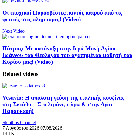
Οι εποχικοί Πυροσβέστες παντός καιρού από τις
φωτιές στις πλημμύρες! (Video)
Next Video
Πάτμος: Με κατάνυξη στην Ιερά Μονή Αγίου
Ιωάννου του Θεολόγου του αγαπημένου μαθητή του
Κυρίου μας! (Video)
Related videos
Vesuvio: Η απόλυτη γεύση της ιταλικής κουζίνας
στη Σκιάθο – Στο λιμάνι, τώρα & στην Αγία
Παρασκευή!
Skiathos Channel
7 Αυγούστου 2026
07/08/2026
13.1K