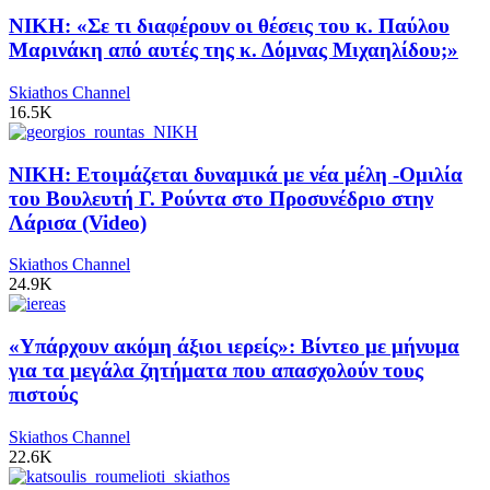
ΝΙΚΗ: «Σε τι διαφέρουν οι θέσεις του κ. Παύλου
Μαρινάκη από αυτές της κ. Δόμνας Μιχαηλίδου;»
Skiathos Channel
16.5K
ΝΙΚΗ: Ετοιμάζεται δυναμικά με νέα μέλη -Ομιλία
του Βουλευτή Γ. Ρούντα στο Προσυνέδριο στην
Λάρισα (Video)
Skiathos Channel
24.9K
«Υπάρχουν ακόμη άξιοι ιερείς»: Βίντεο με μήνυμα
για τα μεγάλα ζητήματα που απασχολούν τους
πιστούς
Skiathos Channel
22.6K