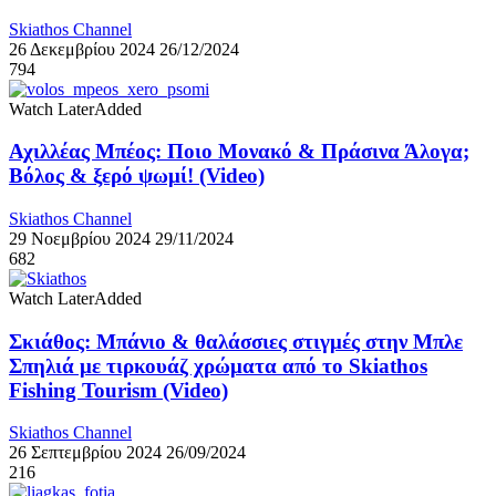
Skiathos Channel
26 Δεκεμβρίου 2024
26/12/2024
794
Watch Later
Added
Αχιλλέας Μπέος: Ποιο Μονακό & Πράσινα Άλογα;
Βόλος & ξερό ψωμί! (Video)
Skiathos Channel
29 Νοεμβρίου 2024
29/11/2024
682
Watch Later
Added
Σκιάθος: Μπάνιο & θαλάσσιες στιγμές στην Μπλε
Σπηλιά με τιρκουάζ χρώματα από το Skiathos
Fishing Tourism (Video)
Skiathos Channel
26 Σεπτεμβρίου 2024
26/09/2024
216