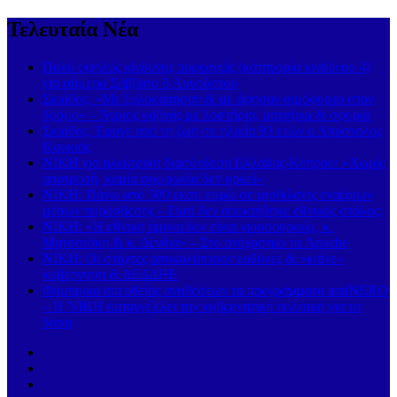
Τελευταία Νέα
Πολύ υψηλός κίνδυνος πυρκαγιάς (κατηγορία κινδύνου 4)
για σήμερα Σάββατο 8 Αυγούστου
Σκιάθος: «Με ξυλοκόπησαν & με άφησαν αιμόφυρτο στον
δρόμο» – Άγριος καβγάς με λοστάρια, μαχαίρια & σφυριά
Σκιάθος: Έφυγε από τη ζωή σε ηλικία 93 ετών ο Απόστολος
Κουκιάς
ΝΙΚΗ για ηλεκτρική διασύνδεση Ελλάδας-Κύπρου: «Χωρίς
αποτροπή, καμία συμφωνία δεν αρκεί»
ΝΙΚΗ: Πάνω από 500 εκατ. ευρώ σε μισθώσεις εναέριων
μέσων πυρόσβεσης – Γιατί δεν αποκτήθηκε εθνικός στόλος;
ΝΙΚΗ: «Η εθνική άμυνα δεν είναι γιουσουρούμ, κ.
Μητσοτάκη & κ. Δένδια» – Στο στόχαστρο τα Apache
ΝΙΚΗ: Οι στάχτες αποκαλύπτουν ευθύνες & «καίνε»
κυβέρνηση & ΔΕΔΔΗΕ
Φάμπρικα απευθείας αναθέσεων τα προγράμματα antiNERO
– Η ΝΙΚΗ καταγγέλλει την κυβερνητική πολιτική για τα
δάση