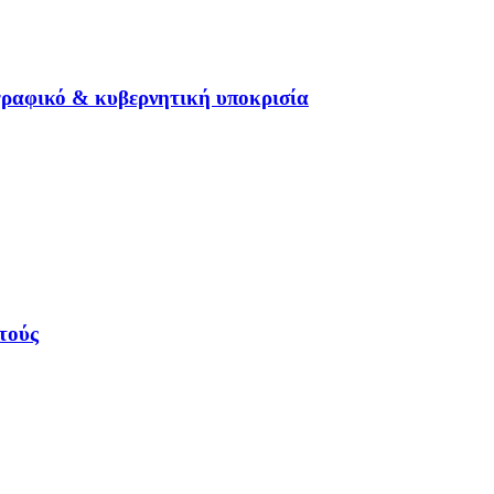
γραφικό & κυβερνητική υποκρισία
τούς