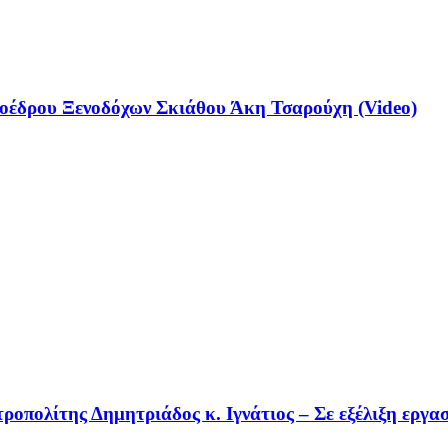
έδρου Ξενοδόχων Σκιάθου Άκη Τσαρούχη (Video)
οπολίτης Δημητριάδος κ. Ιγνάτιος – Σε εξέλιξη εργα