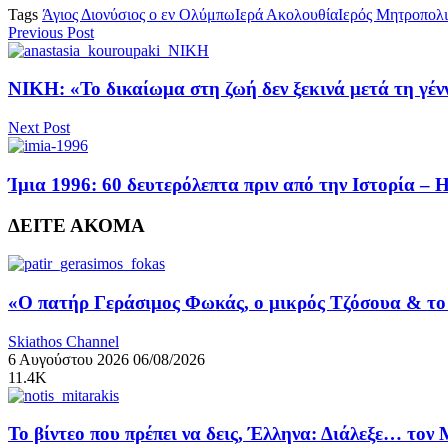
Tags
Άγιος Διονύσιος ο εν Ολύμπω
Ιερά Ακολουθία
Ιερός Μητροπολι
Previous Post
ΝΙΚΗ: «Το δικαίωμα στη ζωή δεν ξεκινά μετά τη γ
Next Post
Ίμια 1996: 60 δευτερόλεπτα πριν από την Ιστορία – 
ΔΕΙΤΕ ΑΚΟΜΑ
«Ο πατήρ Γεράσιμος Φωκάς, ο μικρός Τζόσουα & το 
Skiathos Channel
6 Αυγούστου 2026
06/08/2026
11.4K
Το βίντεο που πρέπει να δεις, Έλληνα: Διάλεξε… τον