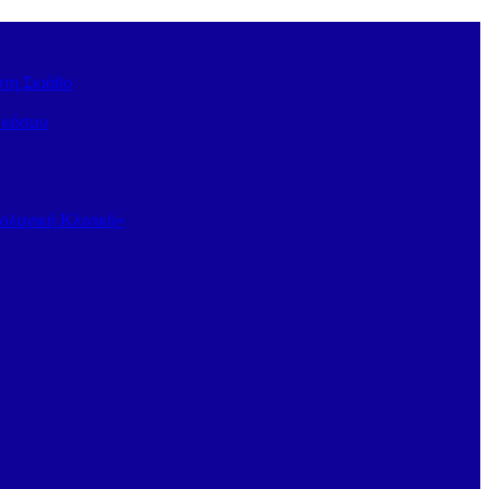
στη Σκιάθο
ν κόσμο
κολογική Κλινική»