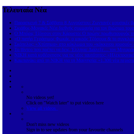
Τελευταία Νέα
Παρασκευή 7 & Σάββατο 8 Αυγούστου: Ζωντανές μουσικές βρα
Σκιάθος-Μονακό: Νέα διεθνής συμμαχία για τον βιώσιμο τουρ
Ο Μπόρις Τζόνσον στην Κάρυστο: Ο πρώην πρωθυπουργός της
«Ο πατήρ Γεράσιμος Φωκάς, ο μικρός Τζόσουα & το συγκλονι
Σκόπελος: «Χτύπημα» στο κύκλωμα του «κόκκινου χρυσού» 
Το βίντεο που πρέπει να δεις, Έλληνα: Διάλεξε… τον Μηταρά
ΝΙΚΗ κατά κυβέρνησης για τις νέες ταυτότητες: «Ηλεκτρονι
Καμπανάκι από τη ΝΙΚΗ για τη Μαγνησία: «1.300 νέα περιστα
No videos yet!
Click on "Watch later" to put videos here
View all videos
Don't miss new videos
Sign in to see updates from your favourite channels