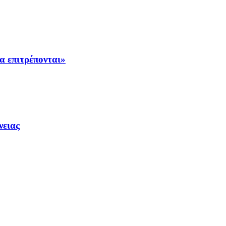
α επιτρέπονται»
νειας