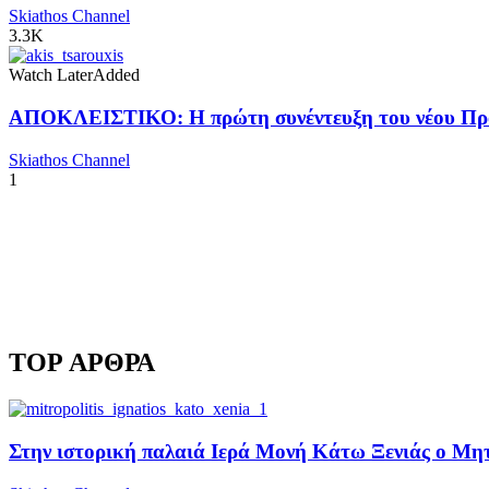
Skiathos Channel
3.3K
Watch Later
Added
ΑΠΟΚΛΕΙΣΤΙΚΟ: Η πρώτη συνέντευξη του νέου Προ
Skiathos Channel
1
TOP ΑΡΘΡΑ
Στην ιστορική παλαιά Ιερά Μονή Κάτω Ξενιάς ο Μητρ