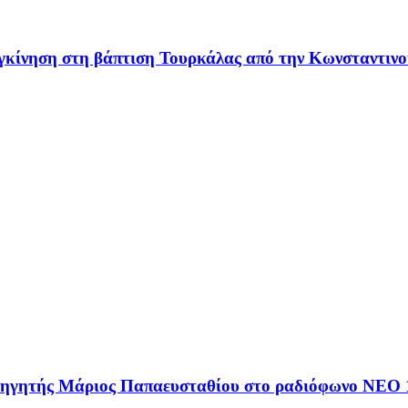
υγκίνηση στη βάπτιση Τουρκάλας από την Κωνσταντινο
αθηγητής Μάριος Παπαευσταθίου στο ραδιόφωνο NEO 