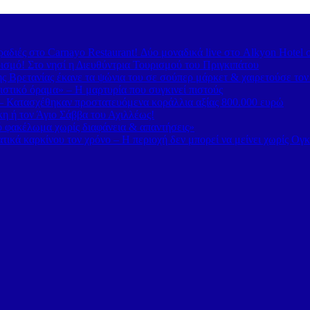
διές στο Carnayo Restaurant! Δύο μοναδικά live στο Alkyon Hotel 
ισμό! Στο νησί η Διευθύντρια Τουρισμού του Πριγκιπάτου
 Βρετανίας έκανε τα ψώνια του σε σούπερ μάρκετ & χαιρετούσε το
στικό όραμα» – Η μαρτυρία που συγκινεί πιστούς
– Κατασχέθηκαν προστατευόμενα κοράλλια αξίας 800.000 ευρώ
κη ή τον Άγιο Σάββα του Αχιλλέως!
κό φακέλωμα χωρίς διαφάνεια & απαντήσεις»
τικά καρκίνου τον χρόνο – Η περιοχή δεν μπορεί να μείνει χωρίς Ογ