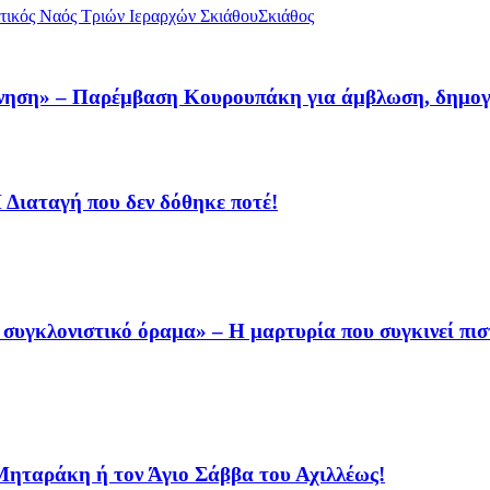
τικός Ναός Τριών Ιεραρχών Σκιάθου
Σκιάθος
έννηση» – Παρέμβαση Κουρουπάκη για άμβλωση, δημο
Η Διαταγή που δεν δόθηκε ποτέ!
συγκλονιστικό όραμα» – Η μαρτυρία που συγκινεί πισ
 Μηταράκη ή τον Άγιο Σάββα του Αχιλλέως!