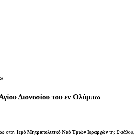
πω
Αγίου Διονυσίου του εν Ολύμπω
μπω
στον
Ιερό Μητροπολιτικό Ναό Τριών Ιεραρχών
της Σκιάθου,