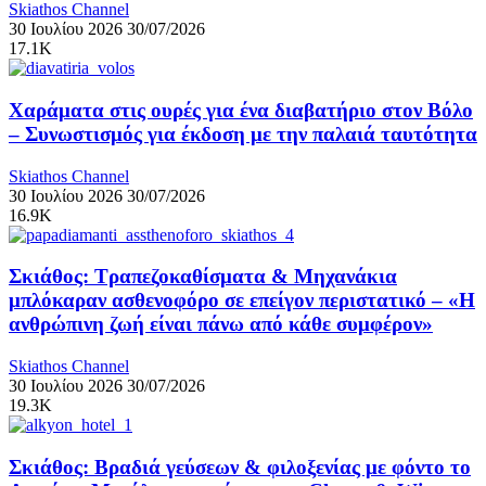
Skiathos Channel
30 Ιουλίου 2026
30/07/2026
17.1K
Χαράματα στις ουρές για ένα διαβατήριο στον Βόλο
– Συνωστισμός για έκδοση με την παλαιά ταυτότητα
Skiathos Channel
30 Ιουλίου 2026
30/07/2026
16.9K
Σκιάθος: Τραπεζοκαθίσματα & Μηχανάκια
μπλόκαραν ασθενοφόρο σε επείγον περιστατικό – «Η
ανθρώπινη ζωή είναι πάνω από κάθε συμφέρον»
Skiathos Channel
30 Ιουλίου 2026
30/07/2026
19.3K
Σκιάθος: Βραδιά γεύσεων & φιλοξενίας με φόντο το