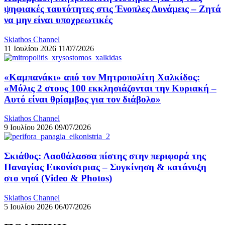
ψηφιακές ταυτότητες στις Ένοπλες Δυνάμεις – Ζητά
να μην είναι υποχρεωτικές
Skiathos Channel
11 Ιουλίου 2026
11/07/2026
«Καμπανάκι» από τον Μητροπολίτη Χαλκίδος:
«Μόλις 2 στους 100 εκκλησιάζονται την Κυριακή –
Αυτό είναι θρίαμβος για τον διάβολο»
Skiathos Channel
9 Ιουλίου 2026
09/07/2026
Σκιάθος: Λαοθάλασσα πίστης στην περιφορά της
Παναγίας Εικονίστριας – Συγκίνηση & κατάνυξη
στο νησί (Video & Photos)
Skiathos Channel
5 Ιουλίου 2026
06/07/2026