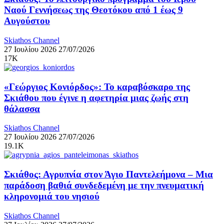
Ναού Γεννήσεως της Θεοτόκου από 1 έως 9
Αυγούστου
Skiathos Channel
27 Ιουλίου 2026
27/07/2026
17K
«Γεώργιος Κονιόρδος»: Το καραβόσκαρο της
Σκιάθου που έγινε η αφετηρία μιας ζωής στη
θάλασσα
Skiathos Channel
27 Ιουλίου 2026
27/07/2026
19.1K
Σκιάθος: Αγρυπνία στον Άγιο Παντελεήμονα – Μια
παράδοση βαθιά συνδεδεμένη με την πνευματική
κληρονομιά του νησιού
Skiathos Channel