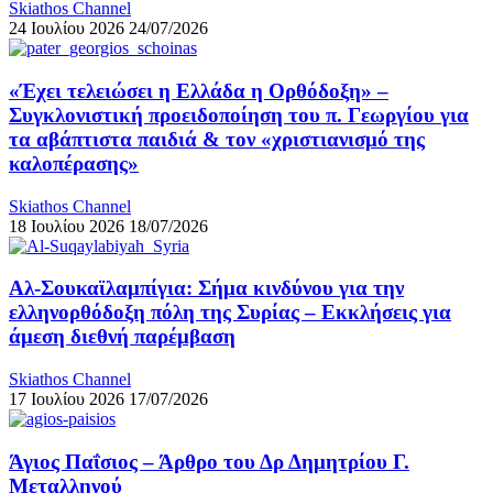
Skiathos Channel
24 Ιουλίου 2026
24/07/2026
«Έχει τελειώσει η Ελλάδα η Ορθόδοξη» –
Συγκλονιστική προειδοποίηση του π. Γεωργίου για
τα αβάπτιστα παιδιά & τον «χριστιανισμό της
καλοπέρασης»
Skiathos Channel
18 Ιουλίου 2026
18/07/2026
Αλ-Σουκαϊλαμπίγια: Σήμα κινδύνου για την
ελληνορθόδοξη πόλη της Συρίας – Εκκλήσεις για
άμεση διεθνή παρέμβαση
Skiathos Channel
17 Ιουλίου 2026
17/07/2026
Άγιος Παΐσιος – Άρθρο του Δρ Δημητρίου Γ.
Μεταλληνού