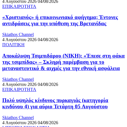
4 Αυγούστου 2026
04/08/2026
ΕΠΙΚΑΙΡΟΤΗΤΑ
«Χριστιανός» ή επικοινωνιακό αφήγημα; Έντονες
αντιδράσεις για την υπόθεση της Βρετανίδας
Skiathos Channel
4 Αυγούστου 2026
04/08/2026
ΠΟΛΙΤΙΚΗ
Αποκάλυψη Τσιμπιδάρου (ΝΙΚΗ): «Έπεσε στη φάκα
της τσιμπίδας» – Σκληρή παρέμβαση για το
μεταναστευτικό & αιχμές για την εθνική ασφάλεια
Skiathos Channel
4 Αυγούστου 2026
04/08/2026
ΕΠΙΚΑΙΡΟΤΗΤΑ
Πολύ υψηλός κίνδυνος πυρκαγιάς (κατηγορία
κινδύνου 4) για αύριο Τετάρτη 05 Αυγούστου
Skiathos Channel
4 Αυγούστου 2026
04/08/2026