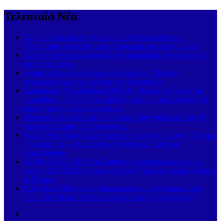
Τελευταία Νέα
Άγρια συμπλοκή στη Σκιάθο με πέντε συλλήψεις –
Τραυματίας 49χρονος, στο Αυτόφωρο οι εμπλεκόμενοι
Ξέσπασμα Χαλκιά μπροστά στα αποκαΐδια: «Δεν αγαπούν
αυτόν τον τόπο»
«Χριστιανός» ή επικοινωνιακό αφήγημα; Έντονες
αντιδράσεις για την υπόθεση της Βρετανίδας
Αποκάλυψη Τσιμπιδάρου (ΝΙΚΗ): «Έπεσε στη φάκα της
τσιμπίδας» – Σκληρή παρέμβαση για το μεταναστευτικό &
αιχμές για την εθνική ασφάλεια
Πολύ υψηλός κίνδυνος πυρκαγιάς (κατηγορία κινδύνου 4)
για αύριο Τετάρτη 05 Αυγούστου
Μαρία Μενούνος: Συγκλονιστικό προσκύνημα στην Τήνο με
την κόρη της – «Αν ο Θεός δεν υπάρχει, τότε όλα
επιτρέπονται»
ΑΠΟΚΛΕΙΣΤΙΚΟ: Στη Σκιάθο το υπερπολυτελές sailing
yacht «XASTERIA» του εφοπλιστή Νικόλα Λαιμού (Videos
& Photos)
Ο Μιχάλης Μητρούσης αποκαλύπτει τον αγαπημένο του
τόπο στο Πήλιο: «Ο Λαύκος είναι ένας τόπος με ψυχή»