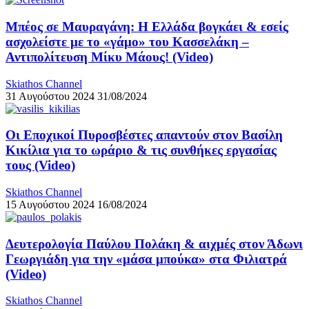
Μπέος σε Μαυραγάνη: Η Ελλάδα βογκάει & εσείς
ασχολείστε με το «γάμο» του Κασσελάκη –
Αντιπολίτευση Μίκυ Μάους! (Video)
Skiathos Channel
31 Αυγούστου 2024
31/08/2024
Οι Εποχικοί Πυροσβέστες απαντούν στον Βασίλη
Κικίλια για το ωράριο & τις συνθήκες εργασίας
τους (Video)
Skiathos Channel
15 Αυγούστου 2024
16/08/2024
Δευτερολογία Παύλου Πολάκη & αιχμές στον Άδωνι
Γεωργιάδη για την «μάσα μπούκα» στα Φιλιατρά
(Video)
Skiathos Channel