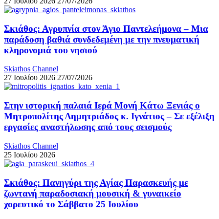
27 Ιουλίου 2026
27/07/2026
Σκιάθος: Αγρυπνία στον Άγιο Παντελεήμονα – Μια
παράδοση βαθιά συνδεδεμένη με την πνευματική
κληρονομιά του νησιού
Skiathos Channel
27 Ιουλίου 2026
27/07/2026
Στην ιστορική παλαιά Ιερά Μονή Κάτω Ξενιάς ο
Μητροπολίτης Δημητριάδος κ. Ιγνάτιος – Σε εξέλιξη
εργασίες αναστήλωσης από τους σεισμούς
Skiathos Channel
25 Ιουλίου 2026
Σκιάθος: Πανηγύρι της Αγίας Παρασκευής με
ζωντανή παραδοσιακή μουσική & γυναικείο
χορευτικό το Σάββατο 25 Ιουλίου