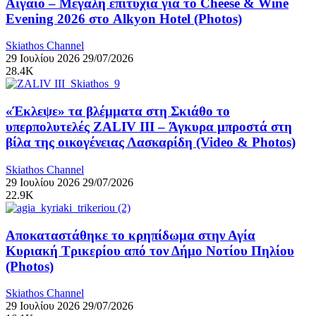
Αιγαίο – Μεγάλη επιτυχία για το Cheese & Wine
Evening 2026 στο Alkyon Hotel (Photos)
Skiathos Channel
29 Ιουλίου 2026
29/07/2026
28.4K
«Έκλεψε» τα βλέμματα στη Σκιάθο το
υπερπολυτελές ZALIV III – Άγκυρα μπροστά στη
βίλα της οικογένειας Λασκαρίδη (Video & Photos)
Skiathos Channel
29 Ιουλίου 2026
29/07/2026
22.9K
Αποκαταστάθηκε το κρηπίδωμα στην Αγία
Κυριακή Τρικερίου από τον Δήμο Νοτίου Πηλίου
(Photos)
Skiathos Channel
29 Ιουλίου 2026
29/07/2026