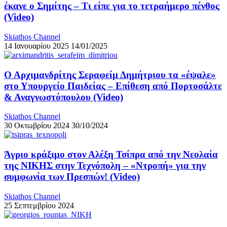
έκανε ο Σημίτης – Τι είπε για το τετραήμερο πένθος
(Video)
Skiathos Channel
14 Ιανουαρίου 2025
14/01/2025
Ο Αρχιμανδρίτης Σεραφείμ Δημήτριου τα «έψαλε»
στο Υπουργείο Παιδείας – Επίθεση από Πορτοσάλτε
& Αναγνωστόπουλου (Video)
Skiathos Channel
30 Οκτωβρίου 2024
30/10/2024
Άγριο κράξιμο στον Αλέξη Τσίπρα από την Νεολαία
της ΝΙΚΗΣ στην Τεχνόπολη – «Ντροπή» για την
συμφωνία των Πρεσπών! (Video)
Skiathos Channel
25 Σεπτεμβρίου 2024