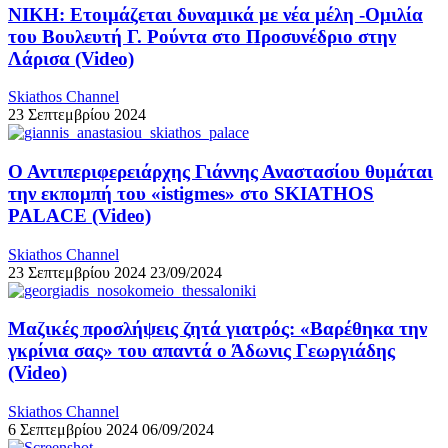
ΝΙΚΗ: Ετοιμάζεται δυναμικά με νέα μέλη -Ομιλία
του Βουλευτή Γ. Ρούντα στο Προσυνέδριο στην
Λάρισα (Video)
Skiathos Channel
23 Σεπτεμβρίου 2024
Ο Αντιπεριφερειάρχης Γιάννης Αναστασίου θυμάται
την εκπομπή του «istigmes» στο SKIATHOS
PALACE (Video)
Skiathos Channel
23 Σεπτεμβρίου 2024
23/09/2024
Μαζικές προσλήψεις ζητά γιατρός: «Βαρέθηκα την
γκρίνια σας» του απαντά ο Άδωνις Γεωργιάδης
(Video)
Skiathos Channel
6 Σεπτεμβρίου 2024
06/09/2024