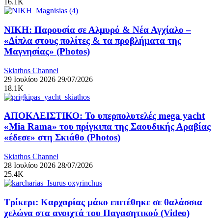
16.1K
ΝΙΚΗ: Παρουσία σε Αλμυρό & Νέα Αγχίαλο –
«Δίπλα στους πολίτες & τα προβλήματα της
Μαγνησίας» (Photos)
Skiathos Channel
29 Ιουλίου 2026
29/07/2026
18.1K
ΑΠΟΚΛΕΙΣΤΙΚΟ: Το υπερπολυτελές mega yacht
«Mia Rama» του πρίγκιπα της Σαουδικής Αραβίας
«έδεσε» στη Σκιάθο (Photos)
Skiathos Channel
28 Ιουλίου 2026
28/07/2026
25.4K
Τρίκερι: Καρχαρίας μάκο επιτέθηκε σε θαλάσσια
χελώνα στα ανοιχτά του Παγασητικού (Video)