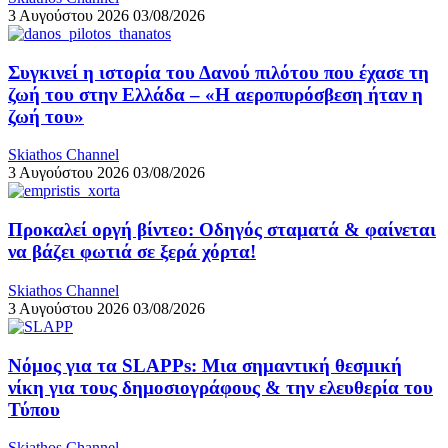
3 Αυγούστου 2026
03/08/2026
Συγκινεί η ιστορία του Δανού πιλότου που έχασε τη
ζωή του στην Ελλάδα – «Η αεροπυρόσβεση ήταν η
ζωή του»
Skiathos Channel
3 Αυγούστου 2026
03/08/2026
Προκαλεί οργή βίντεο: Οδηγός σταματά & φαίνεται
να βάζει φωτιά σε ξερά χόρτα!
Skiathos Channel
3 Αυγούστου 2026
03/08/2026
Νόμος για τα SLAPPs: Μια σημαντική θεσμική
νίκη για τους δημοσιογράφους & την ελευθερία του
Τύπου
Skiathos Channel