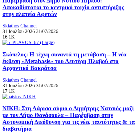
Παρέμβαση στον Δήμο Νοτίου Πηλίου:
Αποκαθίσταται το κεντρικό τοιχίο αντιστήριξης
στην πλατεία Αφετών
Skiathos Channel
31 Ιουλίου 2026
31/07/2026
16.1K
Σκόπελος: Η τέχνη συναντά τη μετάβαση – Η νέα
έκθεση «Metabasis» του Λευτέρη Πλαβού στο
Αρχοντικό Βακράτσα
Skiathos Channel
31 Ιουλίου 2026
31/07/2026
17.1K
ΝΙΚΗ: Στη Λάρισα αύριο ο Δημήτρης Νατσιός μαζί
με τον Δήμο Θανάσουλα – Παρέμβαση στην
Αστυνομική Διεύθυνση για τις νέες ταυτότητες & τα
διαβατήρια