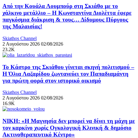
Από την Κουάλα Λουμπούρ στη Σκιάθο με το
χάλκινο μετάλλιο – Η Κωνσταντίνα Διολέττα έφερε
παγκόσμια διάκριση & τους… Δίδυμους Πύργους
της Μαλαισίας!
Skiathos Channel
2 Αυγούστου 2026
02/08/2026
23.2K
Το Κάστρο της Σκιάθου γίνεται σκηνή πολιτισμού –
Η Όλια Λαζαρίδου ζωντανεύει τον Παπαδιαμάντη
για πρώτη φορά στον ιστορικό οικισμό
Skiathos Channel
2 Αυγούστου 2026
02/08/2026
16.9K
ΝΙΚΗ: «Η Μαγνησία δεν μπορεί να δίνει τη μάχη με
τον καρκίνο χωρίς Ογκολογική Κλινική & δημόσιο
Ακτινοθεραπευτικό Κέντρο»