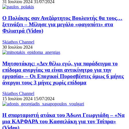
31 Ιουλίου 2024
31/07/2024
Ο Πολάκης σαν Ανεξάρτητος Βουλευτής θα τους…
ξετινάξει – Μίλησε για μεγάλο «φαγοπότι» στα
Φιλιατρά (Video)
Skiathos Channel
30 Ιουλίου 2024
Μητσοτάκης: «Δεν θέλω εγώ, για παράδειγμα το
επίδομα ανεργίας να είναι αντικίνητρο για την
εργασία» – Οι Εποχικοί Πυροσβέστες όμως 6 μήνες
άνεργοι τους 3 μήνες χωρίς επίδομα
Skiathos Channel
15 Ιουλίου 2024
15/07/2024
Η σπαρταριστή ατάκα του Άδωνι Γεωργιάδη – «Να
μια ΚΑΡΦΑΡΑ του Κασσελάκη για τον Τσίπρα»
(Video)