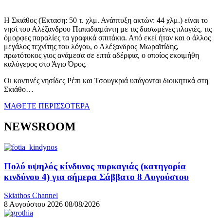
Η Σκιάθος (Έκταση: 50 τ. χλμ. Ανάπτυξη ακτών: 44 χλμ.) είναι το
νησί του Αλέξανδρου Παπαδιαμάντη με τις δασωμένες πλαγιές, τις
όμορφες παραλίες τα γραφικά σπιτάκια. Από εκεί ήταν και ο άλλος
μεγάλος τεχνίτης του λόγου, ο Αλέξανδρος Μωραϊτίδης,
πρωτότοκος γιος ανάμεσα σε επτά αδέρφια, ο οποίος εκοιμήθη
καλόγερος στο Άγιο Όρος.
Οι κοντινές νησίδες Ρέπι και Τσουγκριά υπάγονται διοικητικά στη
Σκιάθο…
ΜΑΘΕΤΕ ΠΕΡΙΣΣΟΤΕΡΑ
NEWSROOM
Πολύ υψηλός κίνδυνος πυρκαγιάς (κατηγορία
κινδύνου 4) για σήμερα Σάββατο 8 Αυγούστου
Skiathos Channel
8 Αυγούστου 2026
08/08/2026