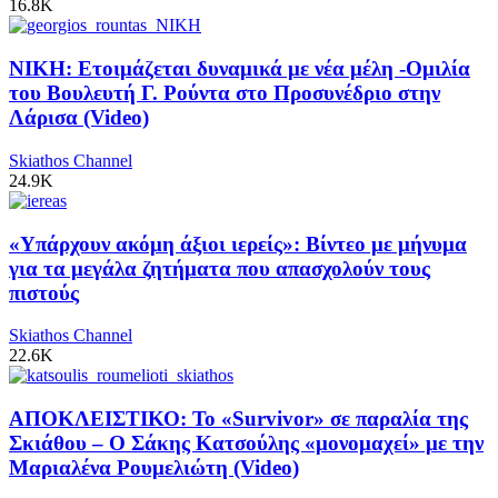
16.8K
ΝΙΚΗ: Ετοιμάζεται δυναμικά με νέα μέλη -Ομιλία
του Βουλευτή Γ. Ρούντα στο Προσυνέδριο στην
Λάρισα (Video)
Skiathos Channel
24.9K
«Υπάρχουν ακόμη άξιοι ιερείς»: Βίντεο με μήνυμα
για τα μεγάλα ζητήματα που απασχολούν τους
πιστούς
Skiathos Channel
22.6K
ΑΠΟΚΛΕΙΣΤΙΚΟ: Το «Survivor» σε παραλία της
Σκιάθου – Ο Σάκης Κατσούλης «μονομαχεί» με την
Μαριαλένα Ρουμελιώτη (Video)