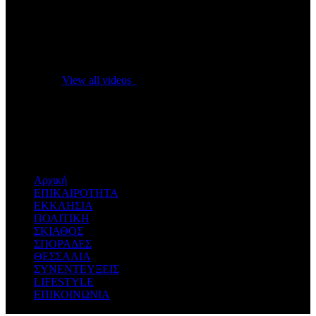
No videos yet!
Click on "Watch later" to put videos here
View all videos
Don't miss new videos
Sign in to see updates from your favourite channels
Αρχική
ΕΠΙΚΑΙΡΟΤΗΤΑ
ΕΚΚΛΗΣΙΑ
ΠΟΛΙΤΙΚΗ
ΣΚΙΑΘΟΣ
ΣΠΟΡΑΔΕΣ
ΘΕΣΣΑΛΙΑ
ΣΥΝΕΝΤΕΥΞΕΙΣ
LIFESTYLE
ΕΠΙΚΟΙΝΩΝΙΑ