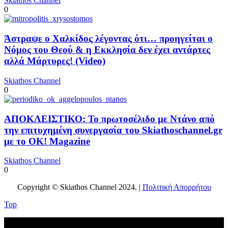
Skiathos Channel
0
Άστραψε ο Χαλκίδος λέγοντας ότι… προηγείται ο
Νόμος του Θεού & η Εκκλησία δεν έχει αντάρτες
αλλά Μάρτυρες! (Video)
Skiathos Channel
0
ΑΠΟΚΛΕΙΣΤΙΚΟ: Το πρωτοσέλιδο με Ντάνο από
την επιτυχημένη συνεργασία του Skiathoschannel.gr
με το OK! Magazine
Skiathos Channel
0
Copyright © Skiathos Channel 2024. |
Πολιτική Απορρήτου
Top