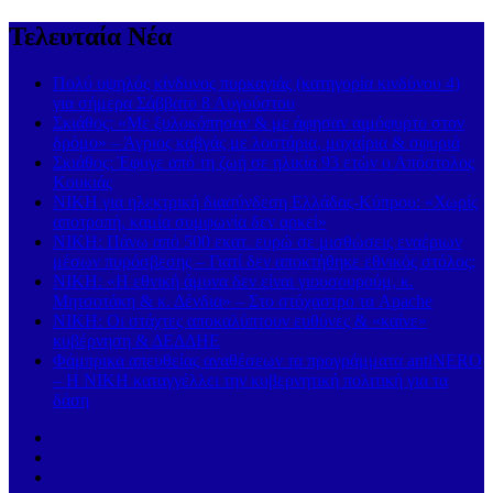
Τελευταία Νέα
Πολύ υψηλός κίνδυνος πυρκαγιάς (κατηγορία κινδύνου 4)
για σήμερα Σάββατο 8 Αυγούστου
Σκιάθος: «Με ξυλοκόπησαν & με άφησαν αιμόφυρτο στον
δρόμο» – Άγριος καβγάς με λοστάρια, μαχαίρια & σφυριά
Σκιάθος: Έφυγε από τη ζωή σε ηλικία 93 ετών ο Απόστολος
Κουκιάς
ΝΙΚΗ για ηλεκτρική διασύνδεση Ελλάδας-Κύπρου: «Χωρίς
αποτροπή, καμία συμφωνία δεν αρκεί»
ΝΙΚΗ: Πάνω από 500 εκατ. ευρώ σε μισθώσεις εναέριων
μέσων πυρόσβεσης – Γιατί δεν αποκτήθηκε εθνικός στόλος;
ΝΙΚΗ: «Η εθνική άμυνα δεν είναι γιουσουρούμ, κ.
Μητσοτάκη & κ. Δένδια» – Στο στόχαστρο τα Apache
ΝΙΚΗ: Οι στάχτες αποκαλύπτουν ευθύνες & «καίνε»
κυβέρνηση & ΔΕΔΔΗΕ
Φάμπρικα απευθείας αναθέσεων τα προγράμματα antiNERO
– Η ΝΙΚΗ καταγγέλλει την κυβερνητική πολιτική για τα
δάση