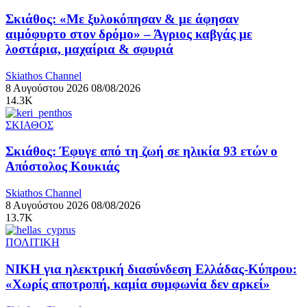
Σκιάθος: «Με ξυλοκόπησαν & με άφησαν
αιμόφυρτο στον δρόμο» – Άγριος καβγάς με
λοστάρια, μαχαίρια & σφυριά
Skiathos Channel
8 Αυγούστου 2026
08/08/2026
14.3K
ΣΚΙΑΘΟΣ
Σκιάθος: Έφυγε από τη ζωή σε ηλικία 93 ετών ο
Απόστολος Κουκιάς
Skiathos Channel
8 Αυγούστου 2026
08/08/2026
13.7K
ΠΟΛΙΤΙΚΗ
ΝΙΚΗ για ηλεκτρική διασύνδεση Ελλάδας-Κύπρου:
«Χωρίς αποτροπή, καμία συμφωνία δεν αρκεί»