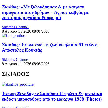
Σκιάθος: «Με ξυλοκόπησαν & με άφησαν
αιμόφυρτο στον δρόμο» – Άγριος καβγάς με
λοστάρια, μαχαίρια & σφυριά
Skiathos Channel
8 Αυγούστου 2026
08/08/2026
Σκιάθος: Έφυγε από τη ζωή σε ηλικία 93 ετών ο
Απόστολος Κουκιάς
Skiathos Channel
8 Αυγούστου 2026
08/08/2026
ΣΚΙΑΘΟΣ
Ένωση Ξενοδόχων Σκιάθου: Η πρώτη & μοναδική
έκδοση μπροσούρας από το μακρινό 1988 (Photos)