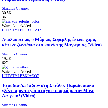
Skiathos Channel
30.5K
361
Watch Later
Added
LIFESTYLE
ΘΕΣΣΑΛΙΑ
Απολαυστικός ο Μάρκος Σεφερλής έδωσε χαρά,
κέφι & ζωντάνια στο κοινό της Μαγνησίας (Video)
Skiathos Channel
19.2K
627
Watch Later
Added
LIFESTYLE
ΣΚΙΑΘΟΣ
Έτσι διασκεδάζουν στη Σκιάθο: Παραδοσιακό
γλέντι πριν το γάμο μέχρι το πρωί με τον Μάνο
Λατρεία! (Video)
Skiathos Channel