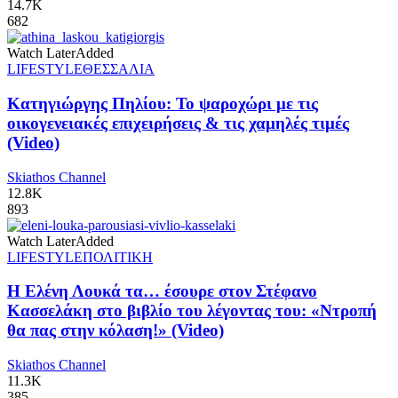
14.7K
682
Watch Later
Added
LIFESTYLE
ΘΕΣΣΑΛΙΑ
Κατηγιώργης Πηλίου: Το ψαροχώρι με τις
οικογενειακές επιχειρήσεις & τις χαμηλές τιμές
(Video)
Skiathos Channel
12.8K
893
Watch Later
Added
LIFESTYLE
ΠΟΛΙΤΙΚΗ
Η Ελένη Λουκά τα… έσουρε στον Στέφανο
Κασσελάκη στο βιβλίο του λέγοντας του: «Ντροπή
θα πας στην κόλαση!» (Video)
Skiathos Channel
11.3K
385