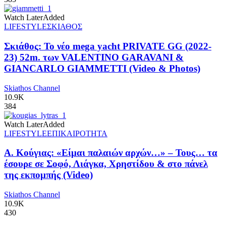
Watch Later
Added
LIFESTYLE
ΣΚΙΑΘΟΣ
Σκιάθος: Το νέο mega yacht PRIVATE GG (2022-
23) 52m. των VALENTINO GARAVANI &
GIANCARLO GIAMMETTI (Video & Photos)
Skiathos Channel
10.9K
384
Watch Later
Added
LIFESTYLE
ΕΠΙΚΑΙΡΟΤΗΤΑ
Α. Κούγιας: «Είμαι παλαιών αρχών…» – Τους… τα
έσουρε σε Σοφό, Λιάγκα, Χρηστίδου & στο πάνελ
της εκπομπής (Video)
Skiathos Channel
10.9K
430