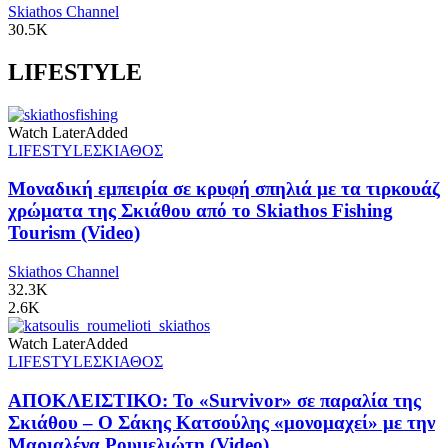
Skiathos Channel
30.5K
LIFESTYLE
Watch Later
Added
LIFESTYLE
ΣΚΙΑΘΟΣ
Μοναδική εμπειρία σε κρυφή σπηλιά με τα τιρκουάζ
χρώματα της Σκιάθου από το Skiathos Fishing
Tourism (Video)
Skiathos Channel
32.3K
2.6K
Watch Later
Added
LIFESTYLE
ΣΚΙΑΘΟΣ
ΑΠΟΚΛΕΙΣΤΙΚΟ: Το «Survivor» σε παραλία της
Σκιάθου – Ο Σάκης Κατσούλης «μονομαχεί» με την
Μαριαλένα Ρουμελιώτη (Video)