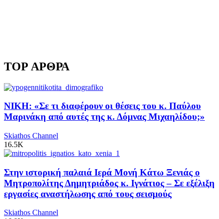
TOP ΑΡΘΡΑ
ΝΙΚΗ: «Σε τι διαφέρουν οι θέσεις του κ. Παύλου
Μαρινάκη από αυτές της κ. Δόμνας Μιχαηλίδου;»
Skiathos Channel
16.5K
Στην ιστορική παλαιά Ιερά Μονή Κάτω Ξενιάς ο
Μητροπολίτης Δημητριάδος κ. Ιγνάτιος – Σε εξέλιξη
εργασίες αναστήλωσης από τους σεισμούς
Skiathos Channel