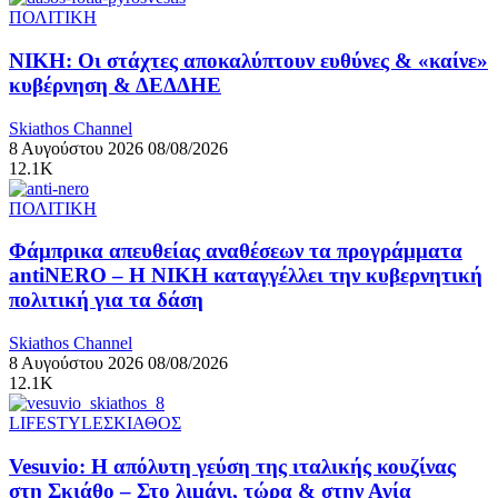
ΠΟΛΙΤΙΚΗ
ΝΙΚΗ: Οι στάχτες αποκαλύπτουν ευθύνες & «καίνε»
κυβέρνηση & ΔΕΔΔΗΕ
Skiathos Channel
8 Αυγούστου 2026
08/08/2026
12.1K
ΠΟΛΙΤΙΚΗ
Φάμπρικα απευθείας αναθέσεων τα προγράμματα
antiNERO – Η ΝΙΚΗ καταγγέλλει την κυβερνητική
πολιτική για τα δάση
Skiathos Channel
8 Αυγούστου 2026
08/08/2026
12.1K
LIFESTYLE
ΣΚΙΑΘΟΣ
Vesuvio: Η απόλυτη γεύση της ιταλικής κουζίνας
στη Σκιάθο – Στο λιμάνι, τώρα & στην Αγία