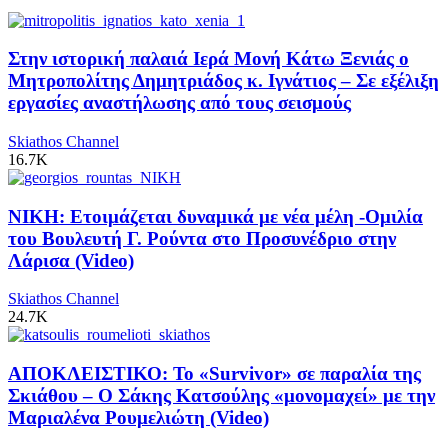
Στην ιστορική παλαιά Ιερά Μονή Κάτω Ξενιάς ο
Μητροπολίτης Δημητριάδος κ. Ιγνάτιος – Σε εξέλιξη
εργασίες αναστήλωσης από τους σεισμούς
Skiathos Channel
16.7K
ΝΙΚΗ: Ετοιμάζεται δυναμικά με νέα μέλη -Ομιλία
του Βουλευτή Γ. Ρούντα στο Προσυνέδριο στην
Λάρισα (Video)
Skiathos Channel
24.7K
ΑΠΟΚΛΕΙΣΤΙΚΟ: Το «Survivor» σε παραλία της
Σκιάθου – Ο Σάκης Κατσούλης «μονομαχεί» με την
Μαριαλένα Ρουμελιώτη (Video)