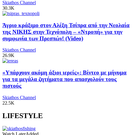
Skiathos Channel
30.3K
Άγριο κράξιμο στον Αλέξη Τσίπρα από την Νεολαία
της ΝΙΚΗΣ στην Τεχνόπολη – «Ντροπή» για την
συμφωνία των Πρεσπών! (Video)
Skiathos Channel
26.9K
«Υπάρχουν ακόμη άξιοι ιερείς»: Βίντεο με μήνυμα
για τα μεγάλα ζητήματα που απασχολούν τους
πιστούς
Skiathos Channel
22.5K
LIFESTYLE
Watch Later
Added