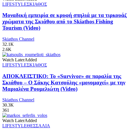
LIFESTYLE
ΣΚΙΑΘΟΣ
Μοναδική εμπειρία σε κρυφή σπηλιά με τα τιρκουάζ
χρώματα της Σκιάθου από το Skiathos Fishing
Tourism (Video)
Skiathos Channel
32.1K
2.6K
Watch Later
Added
LIFESTYLE
ΣΚΙΑΘΟΣ
ΑΠΟΚΛΕΙΣΤΙΚΟ: Το «Survivor» σε παραλία της
Σκιάθου – Ο Σάκης Κατσούλης «μονομαχεί» με την
Μαριαλένα Ρουμελιώτη (Video)
Skiathos Channel
30.3K
361
Watch Later
Added
LIFESTYLE
ΘΕΣΣΑΛΙΑ