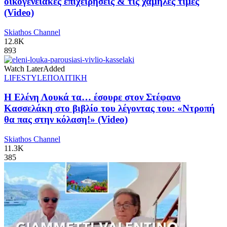
οικογενειακές επιχειρήσεις & τις χαμηλές τιμές
(Video)
Skiathos Channel
12.8K
893
Watch Later
Added
LIFESTYLE
ΠΟΛΙΤΙΚΗ
Η Ελένη Λουκά τα… έσουρε στον Στέφανο
Κασσελάκη στο βιβλίο του λέγοντας του: «Ντροπή
θα πας στην κόλαση!» (Video)
Skiathos Channel
11.3K
385