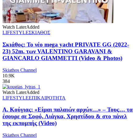
Watch Later
Added
LIFESTYLE
ΣΚΙΑΘΟΣ
Σκιάθος: Το νέο mega yacht PRIVATE GG (2022-
23) 52m. των VALENTINO GARAVANI &
GIANCARLO GIAMMETTI (Video & Photos)
Skiathos Channel
10.9K
384
Watch Later
Added
LIFESTYLE
ΕΠΙΚΑΙΡΟΤΗΤΑ
Α. Κούγιας: «Είμαι παλαιών αρχών…» – Τους… τα
έσουρε σε Σοφό, Λιάγκα, Χρηστίδου & στο πάνελ
της εκπομπής (Video)
Skiathos Channel