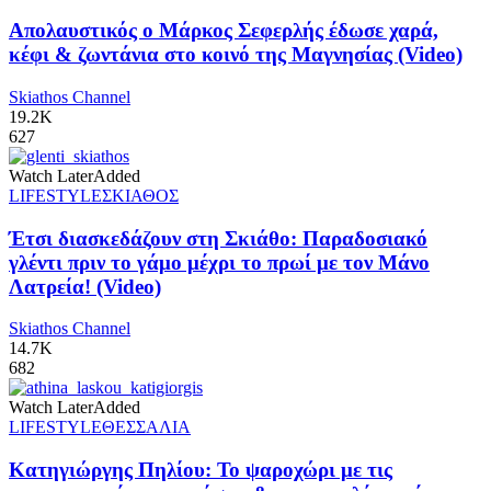
Απολαυστικός ο Μάρκος Σεφερλής έδωσε χαρά,
κέφι & ζωντάνια στο κοινό της Μαγνησίας (Video)
Skiathos Channel
19.2K
627
Watch Later
Added
LIFESTYLE
ΣΚΙΑΘΟΣ
Έτσι διασκεδάζουν στη Σκιάθο: Παραδοσιακό
γλέντι πριν το γάμο μέχρι το πρωί με τον Μάνο
Λατρεία! (Video)
Skiathos Channel
14.7K
682
Watch Later
Added
LIFESTYLE
ΘΕΣΣΑΛΙΑ
Κατηγιώργης Πηλίου: Το ψαροχώρι με τις