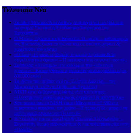
Τελευταία Νέα
Σκιάθος-Μονακό: Νέα διεθνής συμμαχία για τον βιώσιμο
τουρισμό! Στο νησί η Διευθύντρια Τουρισμού του
Πριγκιπάτου
Ο Μπόρις Τζόνσον στην Κάρυστο: Ο πρώην πρωθυπουργός
της Βρετανίας έκανε τα ψώνια του σε σούπερ μάρκετ &
χαιρετούσε τον κόσμο
«Ο πατήρ Γεράσιμος Φωκάς, ο μικρός Τζόσουα & το
συγκλονιστικό όραμα» – Η μαρτυρία που συγκινεί πιστούς
Σκόπελος: «Χτύπημα» στο κύκλωμα του «κόκκινου
χρυσού» – Κατασχέθηκαν προστατευόμενα κοράλλια αξίας
800.000 ευρώ
Το βίντεο που πρέπει να δεις, Έλληνα: Διάλεξε… τον
Μηταράκη ή τον Άγιο Σάββα του Αχιλλέως!
ΝΙΚΗ κατά κυβέρνησης για τις νέες ταυτότητες:
«Ηλεκτρονικό φακέλωμα χωρίς διαφάνεια & απαντήσεις»
Καμπανάκι από τη ΝΙΚΗ για τη Μαγνησία: «1.300 νέα
περιστατικά καρκίνου τον χρόνο – Η περιοχή δεν μπορεί να
μείνει χωρίς Ογκολογική Κλινική»
Η Σκόπελος τίμησε τον Πρέσβη Αντώνιο Αλεξανδρίδη –
Συγκίνηση, θερμό χειροκρότημα & λαμπρές παρουσίες στον
«Ορφέα»