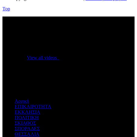
Top
No videos yet!
Click on "Watch later" to put videos here
View all videos
Don't miss new videos
Sign in to see updates from your favourite channels
Αρχική
ΕΠΙΚΑΙΡΟΤΗΤΑ
ΕΚΚΛΗΣΙΑ
ΠΟΛΙΤΙΚΗ
ΣΚΙΑΘΟΣ
ΣΠΟΡΑΔΕΣ
ΘΕΣΣΑΛΙΑ