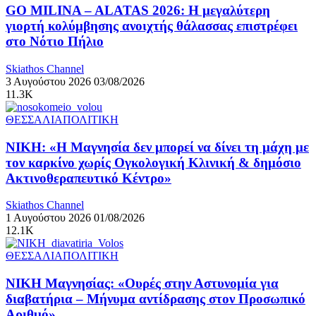
GO MILINA – ALATAS 2026: Η μεγαλύτερη
γιορτή κολύμβησης ανοιχτής θάλασσας επιστρέφει
στο Νότιο Πήλιο
Skiathos Channel
3 Αυγούστου 2026
03/08/2026
11.3K
ΘΕΣΣΑΛΙΑ
ΠΟΛΙΤΙΚΗ
ΝΙΚΗ: «Η Μαγνησία δεν μπορεί να δίνει τη μάχη με
τον καρκίνο χωρίς Ογκολογική Κλινική & δημόσιο
Ακτινοθεραπευτικό Κέντρο»
Skiathos Channel
1 Αυγούστου 2026
01/08/2026
12.1K
ΘΕΣΣΑΛΙΑ
ΠΟΛΙΤΙΚΗ
ΝΙΚΗ Μαγνησίας: «Ουρές στην Αστυνομία για
διαβατήρια – Μήνυμα αντίδρασης στον Προσωπικό
Αριθμό»