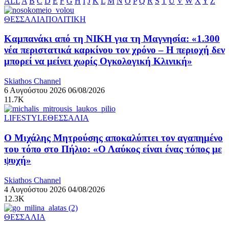
ALL
A
B
C
D
E
F
G
H
I
J
K
L
M
N
O
P
Q
R
S
T
U
V
W
X
Y
Z
ΘΕΣΣΑΛΙΑ
ΠΟΛΙΤΙΚΗ
Καμπανάκι από τη ΝΙΚΗ για τη Μαγνησία: «1.300
νέα περιστατικά καρκίνου τον χρόνο – Η περιοχή δεν
μπορεί να μείνει χωρίς Ογκολογική Κλινική»
Skiathos Channel
6 Αυγούστου 2026
06/08/2026
11.7K
LIFESTYLE
ΘΕΣΣΑΛΙΑ
Ο Μιχάλης Μητρούσης αποκαλύπτει τον αγαπημένο
του τόπο στο Πήλιο: «Ο Λαύκος είναι ένας τόπος με
ψυχή»
Skiathos Channel
4 Αυγούστου 2026
04/08/2026
12.3K
ΘΕΣΣΑΛΙΑ