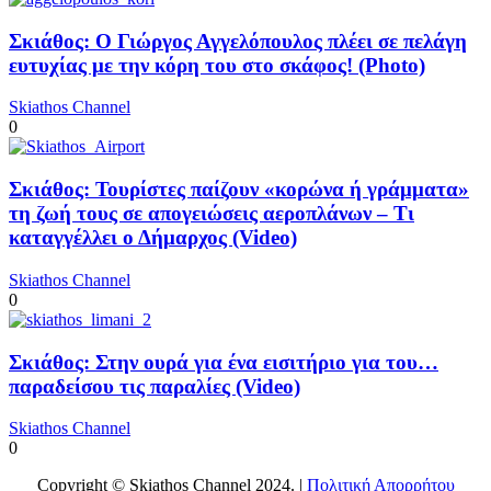
Σκιάθος: Ο Γιώργος Αγγελόπουλος πλέει σε πελάγη
ευτυχίας με την κόρη του στο σκάφος! (Photo)
Skiathos Channel
0
Σκιάθος: Τουρίστες παίζουν «κορώνα ή γράμματα»
τη ζωή τους σε απογειώσεις αεροπλάνων – Τι
καταγγέλλει ο Δήμαρχος (Video)
Skiathos Channel
0
Σκιάθος: Στην ουρά για ένα εισιτήριο για του…
παραδείσου τις παραλίες (Video)
Skiathos Channel
0
Copyright © Skiathos Channel 2024. |
Πολιτική Απορρήτου