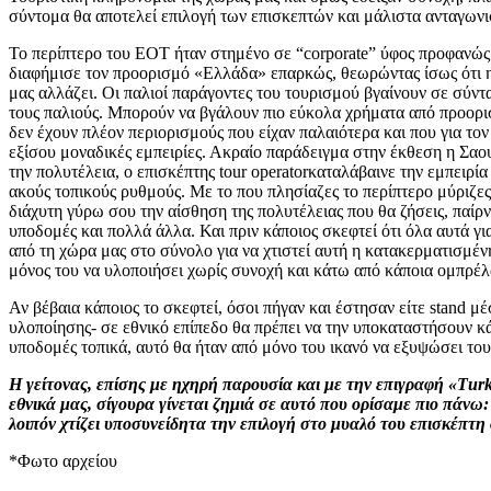
σύντομα θα αποτελεί επιλογή των επισκεπτών και μάλιστα ανταγωνι
Το περίπτερο του ΕΟΤ ήταν στημένο σε “corporate” ύφος προφανώς 
διαφήμισε τον προορισμό «Ελλάδα» επαρκώς, θεωρώντας ίσως ότι η ο
μας αλλάζει. Οι παλιοί παράγοντες του τουρισμού βγαίνουν σε σύντ
τους παλιούς. Μπορούν να βγάλουν πιο εύκολα χρήματα από προορισ
δεν έχουν πλέον περιορισμούς που είχαν παλαιότερα και που για το
εξίσου μοναδικές εμπειρίες. Ακραίο παράδειγμα στην έκθεση η Σαο
την πολυτέλεια, ο επισκέπτης tour operatorκαταλάβαινε την εμπειρί
ακούς τοπικούς ρυθμούς. Με το που πλησίαζες το περίπτερο μύριζε
διάχυτη γύρω σου την αίσθηση της πολυτέλειας που θα ζήσεις, παίρν
υποδομές και πολλά άλλα. Και πριν κάποιος σκεφτεί ότι όλα αυτά γι
από τη χώρα μας στο σύνολο για να χτιστεί αυτή η κατακερματισμέν
μόνος του να υλοποιήσει χωρίς συνοχή και κάτω από κάποια ομπρέλ
Αν βέβαια κάποιος το σκεφτεί, όσοι πήγαν και έστησαν είτε stand 
υλοποίησης- σε εθνικό επίπεδο θα πρέπει να την υποκαταστήσουν κά
υποδομές τοπικά, αυτό θα ήταν από μόνο του ικανό να εξυψώσει του
Η γείτονας, επίσης με ηχηρή παρουσία και με την επιγραφή «Τur
εθνικά μας, σίγουρα γίνεται ζημιά σε αυτό που ορίσαμε πιο πάνω:
λοιπόν χτίζει υποσυνείδητα την επιλογή στο μυαλό του επισκέπτη 
*Φωτο αρχείου