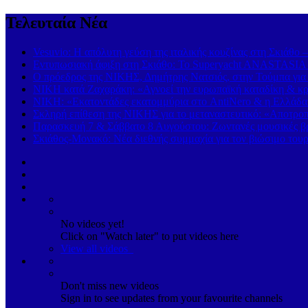
Τελευταία Νέα
Vesuvio: Η απόλυτη γεύση της ιταλικής κουζίνας στη Σκιάθο 
Εντυπωσιακή άφιξη στη Σκιάθο: Το Superyacht ANASTASIA K
Ο πρόεδρος της ΝΙΚΗΣ, Δημήτρης Νατσιός, στην Τούμπα για
ΝΙΚΗ κατά Ζαχαράκη: «Αγνοεί την ευρωπαϊκή καταδίκη & κρα
ΝΙΚΗ: «Εκατοντάδες εκατομμύρια στο AntiNero & η Ελλάδα σ
Σκληρή επίθεση της ΝΙΚΗΣ για το μεταναστευτικό: «Αποτροπή
Παρασκευή 7 & Σάββατο 8 Αυγούστου: Ζωντανές μουσικές βρα
Σκιάθος-Μονακό: Νέα διεθνής συμμαχία για τον βιώσιμο τουρ
No videos yet!
Click on "Watch later" to put videos here
View all videos
Don't miss new videos
Sign in to see updates from your favourite channels