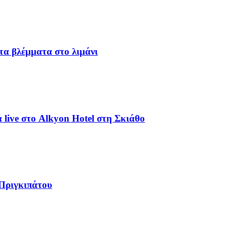
α βλέμματα στο λιμάνι
live στο Alkyon Hotel στη Σκιάθο
 Πριγκιπάτου