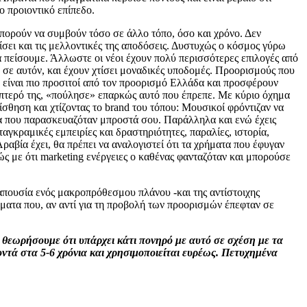
 προιοντικό επίπεδο.
πορούν να συμβούν τόσο σε άλλο τόπο, όσο και χρόνο. Δεν
σει και τις μελλοντικές της αποδόσεις. Δυστυχώς ο κόσμος γύρω
α πείσουμε. Άλλωστε οι νέοι έχουν πολύ περισσότερες επιλογές από
 σε αυτόν, και έχουν χτίσει μοναδικές υποδομές. Προορισμούς που
, είναι πιο προσιτοί από τον προορισμό Ελλάδα και προσφέρουν
ίπτερό της, «πούλησε» επαρκώς αυτό που έπρεπε. Με κύριο όχημα
ίσθηση και χτίζοντας το brand του τόπου: Μουσικοί φρόντιζαν να
τα που παρασκευαζόταν μπροστά σου. Παράλληλα και ενώ έχεις
αγκραμικές εμπειρίες και δραστηριότητες, παραλίες, ιστορία,
ραβία έχει, θα πρέπει να αναλογιστεί ότι τα χρήματα που έφυγαν
ς με ότι marketing ενέργειες ο καθένας φανταζόταν και μπορούσε
 απουσία ενός μακροπρόθεσμου πλάνου -και της αντίστοιχης
ήματα που, αν αντί για τη προβολή των προορισμών έπεφταν σε
 θεωρήσουμε ότι υπάρχει κάτι πονηρό με αυτό σε σχέση με τα
κοντά στα 5-6 χρόνια και χρησιμοποιείται ευρέως. Πετυχημένα