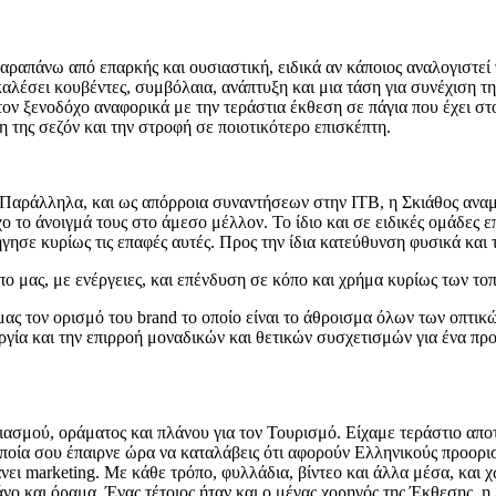
απάνω από επαρκής και ουσιαστική, ειδικά αν κάποιος αναλογιστεί τ
λέσει κουβέντες, συμβόλαια, ανάπτυξη και μια τάση για συνέχιση της
ν ξενοδόχο αναφορικά με την τεράστια έκθεση σε πάγια που έχει στ
 της σεζόν και την στροφή σε ποιοτικότερο επισκέπτη.
 Παράλληλα, και ως απόρροια συναντήσεων στην ΙΤΒ, η Σκιάθος αναμ
ο το άνοιγμά τους στο άμεσο μέλλον. Το ίδιο και σε ειδικές ομάδες 
σε κυρίως τις επαφές αυτές. Προς την ίδια κατεύθυνση φυσικά και τ
ο μας, με ενέργειες, και επένδυση σε κόπο και χρήμα κυρίως των το
ας τον ορισμό του brand το οποίο είναι το άθροισμα όλων των οπτικώ
γία και την επιρροή μοναδικών και θετικών συσχετισμών για ένα προ
ιασμού, οράματος και πλάνου για τον Τουρισμό. Είχαμε τεράστιο απ
οποία σου έπαιρνε ώρα να καταλάβεις ότι αφορούν Ελληνικούς προορι
κάνει marketing. Με κάθε τρόπο, φυλλάδια, βίντεο και άλλα μέσα, και
ο και όραμα. Ένας τέτοιος ήταν και ο μέγας χορηγός της Έκθεσης, η 