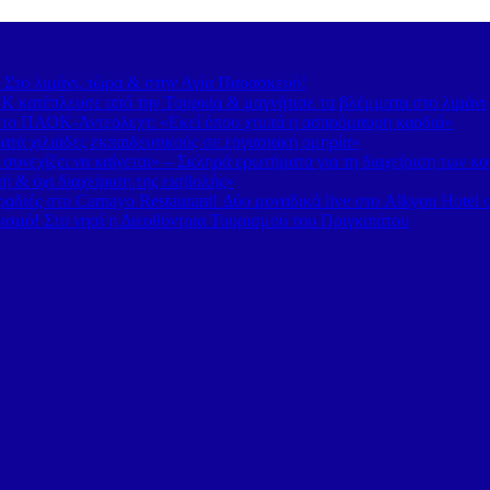
– Στο λιμάνι, τώρα & στην Αγία Παρασκευή!
 κατέπλευσε από την Τουρκία & μαγνήτισε τα βλέμματα στο λιμάνι
 το ΠΑΟΚ-Άντερλεχτ: «Εκεί όπου χτυπά η ασπρόμαυρη καρδιά»
τά χιλιάδες εκπαιδευτικούς σε εργασιακή ομηρία»
υνεχίζει να καίγεται» – Σκληρά ερωτήματα για τη διαχείριση των κ
 & όχι διαχείριση της εισβολής»
διές στο Carnayo Restaurant! Δύο μοναδικά live στο Alkyon Hotel 
ισμό! Στο νησί η Διευθύντρια Τουρισμού του Πριγκιπάτου