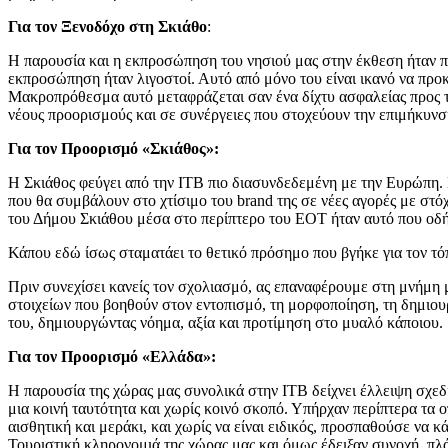
Για τον Ξενοδόχο στη Σκιάθο
:
Η παρουσία και η εκπροσώπηση του νησιού μας στην έκθεση ήταν παρ
εκπροσώπηση ήταν λιγοστοί. Αυτό από μόνο του είναι ικανό να προκα
Μακροπρόθεσμα αυτό μεταφράζεται σαν ένα δίχτυ ασφαλείας προς το
νέους προορισμούς και σε συνέργειες που στοχεύουν την επιμήκυνση
Για τον Προορισμό «Σκιάθος»:
Η Σκιάθος φεύγει από την ΙΤΒ πιο διασυνδεδεμένη με την Ευρώπη.
που θα συμβάλουν στο χτίσιμο του brand της σε νέες αγορές με στόχ
του Δήμου Σκιάθου μέσα στο περίπτερο του ΕΟΤ ήταν αυτό που οδήγη
Κάπου εδώ ίσως σταματάει το θετικό πρόσημο που βγήκε για τον τόπ
Πριν συνεχίσει κανείς τον σχολιασμό, ας επαναφέρουμε στη μνήμη μ
στοιχείων που βοηθούν στον εντοπισμό, τη μορφοποίηση, τη δημιουρ
του, δημιουργώντας νόημα, αξία και προτίμηση στο μυαλό κάποιου.
Για τον Προορισμό «Ελλάδα»:
Η παρουσία της χώρας μας συνολικά στην ΙΤΒ δείχνει έλλειψη σχεδ
μια κοινή ταυτότητα και χωρίς κοινό σκοπό. Υπήρχαν περίπτερα τα 
αισθητική και μεράκι, και χωρίς να είναι ειδικός, προσπαθούσε να 
Τουριστική κληρονομιά της χώρας μας και όμως έδειξαν συνοχή, πλάν