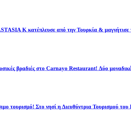
STASIA K κατέπλευσε από την Τουρκία & μαγνήτισε τ
ικές βραδιές στο Carnayo Restaurant! Δύο μοναδικά 
ιμο τουρισμό! Στο νησί η Διευθύντρια Τουρισμού του