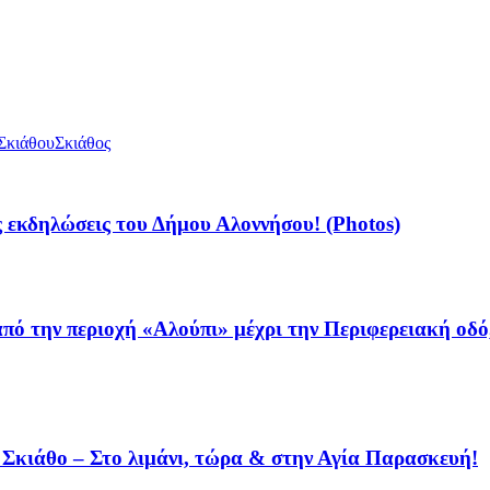
Σκιάθου
Σκιάθος
 εκδηλώσεις του Δήμου Αλοννήσου! (Photos)
από την περιοχή «Αλούπι» μέχρι την Περιφερειακή οδ
η Σκιάθο – Στο λιμάνι, τώρα & στην Αγία Παρασκευή!