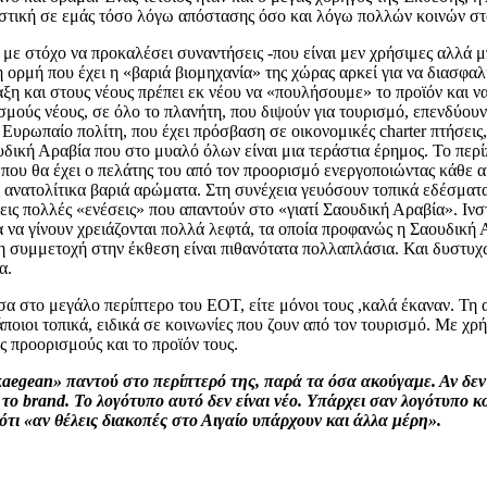
στική σε εμάς τόσο λόγω απόστασης όσο και λόγω πολλών κοινών στο
με στόχο να προκαλέσει συναντήσεις -που είναι μεν χρήσιμες αλλά μ
ρμή που έχει η «βαριά βιομηχανία» της χώρας αρκεί για να διασφαλί
αξη και στους νέους πρέπει εκ νέου να «πουλήσουμε» το προϊόν και ν
μούς νέους, σε όλο το πλανήτη, που διψούν για τουρισμό, επενδύουν
ν Ευρωπαίο πολίτη, που έχει πρόσβαση σε οικονομικές charter πτήσεις
υδική Αραβία που στο μυαλό όλων είναι μια τεράστια έρημος. Το περ
α που θα έχει ο πελάτης του από τον προορισμό ενεργοποιώντας κάθε α
ς ανατολίτικα βαριά αρώματα. Στη συνέχεια γευόσουν τοπικά εδέσμα
εις πολλές «ενέσεις» που απαντούν στο «γιατί Σαουδική Αραβία». Ινστ
α να γίνουν χρειάζονται πολλά λεφτά, τα οποία προφανώς η Σαουδική Α
η συμμετοχή στην έκθεση είναι πιθανότατα πολλαπλάσια. Και δυστυχώ
α.
μέσα στο μεγάλο περίπτερο του ΕΟΤ, είτε μόνοι τους ,καλά έκαναν. Τη
ποιοι τοπικά, ειδικά σε κοινωνίες που ζουν από τον τουρισμό. Με χρ
ς προορισμούς και το προϊόν τους.
kaegean» παντού στο περίπτερό της, παρά τα όσα ακούγαμε. Αν δεν
 το brand. Το λογότυπο αυτό δεν είναι νέο. Υπάρχει σαν λογότυπο 
ότι «αν θέλεις διακοπές στο Αιγαίο υπάρχουν και άλλα μέρη».