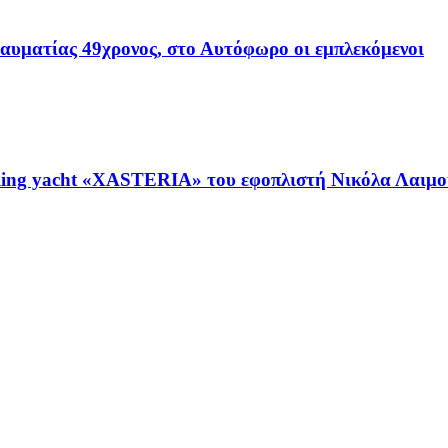
ραυματίας 49χρονος, στο Αυτόφωρο οι εμπλεκόμενοι
ing yacht «XASTERIA» του εφοπλιστή Νικόλα Λαιμού