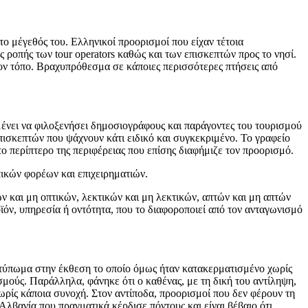
ο μέγεθός του. Ελληνικοί προορισμοί που είχαν τέτοια
 ροπής των tour operators καθώς και των επισκεπτών προς το νησί.
ον τόπο. Βραχυπρόθεσμα σε κάποιες περισσότερες πτήσεις από
ένει να φιλοξενήσει δημοσιογράφους και παράγοντες του τουρισμού
επισκεπτών που ψάχνουν κάτι ειδικό και συγκεκριμένο. Το γραφείο
ο περίπτερο της περιφέρειας που επίσης διαφήμιζε τον προορισμό.
πικών φορέων και επιχειρηματιών.
ν και μη οπτικών, λεκτικών και μη λεκτικών, απτών και μη απτών
ϊόν, υπηρεσία ή οντότητα, που το διαφοροποιεί από τον ανταγωνισμό
οτύπωμα στην έκθεση το οποίο όμως ήταν κατακερματισμένο χωρίς
σμούς. Παράλληλα, φάνηκε ότι ο καθένας, με τη δική του αντίληψη,
 χωρίς κάποια συνοχή. Στον αντίποδα, προορισμοί που δεν φέρουν τη
Αλβανία που πραγματικά κέρδισε πόντους και είναι βέβαιο ότι