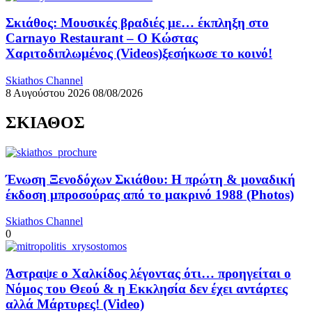
Σκιάθος: Μουσικές βραδιές με… έκπληξη στο
Carnayo Restaurant – Ο Κώστας
Χαριτοδιπλωμένος (Videos)ξεσήκωσε το κοινό!
Skiathos Channel
8 Αυγούστου 2026
08/08/2026
ΣΚΙΑΘΟΣ
Ένωση Ξενοδόχων Σκιάθου: Η πρώτη & μοναδική
έκδοση μπροσούρας από το μακρινό 1988 (Photos)
Skiathos Channel
0
Άστραψε ο Χαλκίδος λέγοντας ότι… προηγείται ο
Νόμος του Θεού & η Εκκλησία δεν έχει αντάρτες
αλλά Μάρτυρες! (Video)