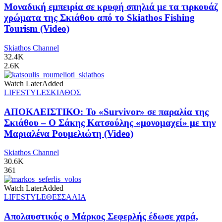
Μοναδική εμπειρία σε κρυφή σπηλιά με τα τιρκουάζ
χρώματα της Σκιάθου από το Skiathos Fishing
Tourism (Video)
Skiathos Channel
32.4K
2.6K
Watch Later
Added
LIFESTYLE
ΣΚΙΑΘΟΣ
ΑΠΟΚΛΕΙΣΤΙΚΟ: Το «Survivor» σε παραλία της
Σκιάθου – Ο Σάκης Κατσούλης «μονομαχεί» με την
Μαριαλένα Ρουμελιώτη (Video)
Skiathos Channel
30.6K
361
Watch Later
Added
LIFESTYLE
ΘΕΣΣΑΛΙΑ
Απολαυστικός ο Μάρκος Σεφερλής έδωσε χαρά,