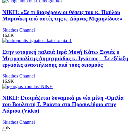
ΝΙΚΗ: «Σε τι διαφέρουν οι θέσεις του κ. Παύλου
Μαρινάκη από αυτές της κ. Δόμνας Μιχαηλίδου;»
Skiathos Channel
16.8K
Στην ιστορική παλαιά Ιερά Μονή Κάτω Ξενιάς ο
Μητροπολίτης Δημητριάδος κ. Ιγνάτιος – Σε εξέλιξη
εργασίες αναστήλωσης από τους σεισμούς
Skiathos Channel
16.9K
ΝΙΚΗ: Ετοιμάζεται δυναμικά με νέα μέλη -Ομιλία
του Βουλευτή Γ. Ρούντα στο Προσυνέδριο στην
Λάρισα (Video)
Skiathos Channel
25K