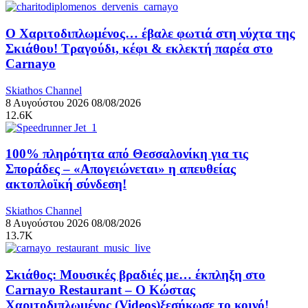
Ο Χαριτοδιπλωμένος… έβαλε φωτιά στη νύχτα της
Σκιάθου! Τραγούδι, κέφι & εκλεκτή παρέα στο
Carnayo
Skiathos Channel
8 Αυγούστου 2026
08/08/2026
12.6K
100% πληρότητα από Θεσσαλονίκη για τις
Σποράδες – «Απογειώνεται» η απευθείας
ακτοπλοϊκή σύνδεση!
Skiathos Channel
8 Αυγούστου 2026
08/08/2026
13.7K
Σκιάθος: Μουσικές βραδιές με… έκπληξη στο
Carnayo Restaurant – Ο Κώστας
Χαριτοδιπλωμένος (Videos)ξεσήκωσε το κοινό!