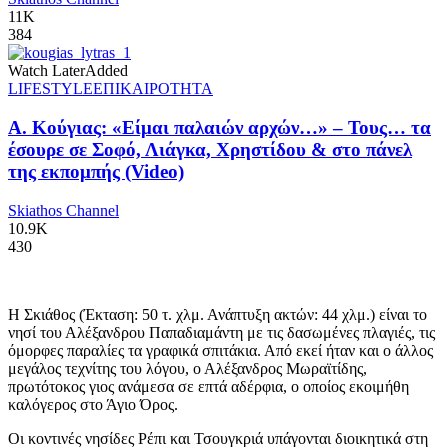
11K
384
Watch Later
Added
LIFESTYLE
ΕΠΙΚΑΙΡΟΤΗΤΑ
Α. Κούγιας: «Είμαι παλαιών αρχών…» – Τους… τα
έσουρε σε Σοφό, Λιάγκα, Χρηστίδου & στο πάνελ
της εκπομπής (Video)
Skiathos Channel
10.9K
430
Η Σκιάθος (Έκταση: 50 τ. χλμ. Ανάπτυξη ακτών: 44 χλμ.) είναι το
νησί του Αλέξανδρου Παπαδιαμάντη με τις δασωμένες πλαγιές, τις
όμορφες παραλίες τα γραφικά σπιτάκια. Από εκεί ήταν και ο άλλος
μεγάλος τεχνίτης του λόγου, ο Αλέξανδρος Μωραϊτίδης,
πρωτότοκος γιος ανάμεσα σε επτά αδέρφια, ο οποίος εκοιμήθη
καλόγερος στο Άγιο Όρος.
Οι κοντινές νησίδες Ρέπι και Τσουγκριά υπάγονται διοικητικά στη