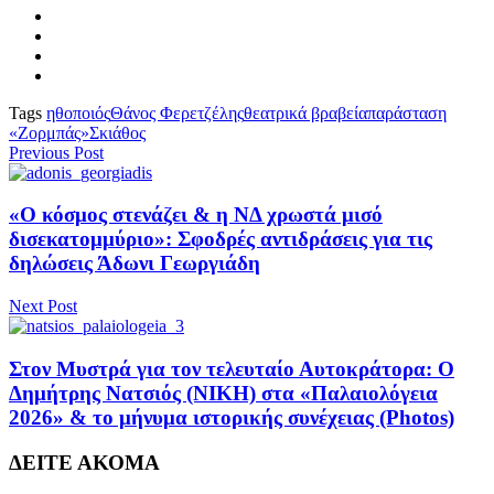
Tags
ηθοποιός
Θάνος Φερετζέλης
θεατρικά βραβεία
παράσταση
«Ζορμπάς»
Σκιάθος
Previous Post
«Ο κόσμος στενάζει & η ΝΔ χρωστά μισό
δισεκατομμύριο»: Σφοδρές αντιδράσεις για τις
δηλώσεις Άδωνι Γεωργιάδη
Next Post
Στον Μυστρά για τον τελευταίο Αυτοκράτορα: Ο
Δημήτρης Νατσιός (ΝΙΚΗ) στα «Παλαιολόγεια
2026» & το μήνυμα ιστορικής συνέχειας (Photos)
ΔΕΙΤΕ ΑΚΟΜΑ