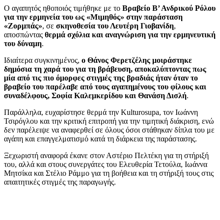
Ο αγαπητός ηθοποιός τιμήθηκε με το
Βραβείο Β’ Ανδρικού Ρόλου
για την ερμηνεία του ως «Μιμηθός» στην παράσταση
«Ζορμπάς»
, σε
σκηνοθεσία του Λευτέρη Γιοβανίδη
,
αποσπώντας
θερμά σχόλια και αναγνώριση για την ερμηνευτική
του δύναμη
.
Ιδιαίτερα συγκινημένος,
ο Θάνος Φερετζέλης μοιράστηκε
δημόσια τη χαρά του για τη βράβευση, αποκαλύπτοντας πως
μία από τις πιο όμορφες στιγμές της βραδιάς ήταν όταν το
βραβείο του παρέλαβε από τους αγαπημένους του φίλους και
συναδέλφους, Σοφία Καλεμκερίδου και Θανάση Δισλή
.
Παράλληλα, ευχαρίστησε θερμά την Kulturosupa, τον Ιωάννη
Τσιρόγλου και την κριτική επιτροπή για την τιμητική διάκριση, ενώ
δεν παρέλειψε να αναφερθεί σε όλους όσοι στάθηκαν δίπλα του με
αγάπη και επαγγελματισμό κατά τη διάρκεια της παράστασης.
Ξεχωριστή αναφορά έκανε στον Αστέριο Πελτέκη για τη στήριξή
του, αλλά και στους συνεργάτες του Ελευθερία Τετούλα, Ιωάννα
Μητσίκα και Στέλιο Ράμμο για τη βοήθεια και τη στήριξή τους στις
απαιτητικές στιγμές της παραγωγής.