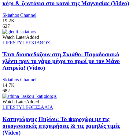
κέφι & ζωντάνια στο κοινό της Μαγνησίας (Video)
Skiathos Channel
19.2K
627
Watch Later
Added
LIFESTYLE
ΣΚΙΑΘΟΣ
Έτσι διασκεδάζουν στη Σκιάθο: Παραδοσιακό
γλέντι πριν το γάμο μέχρι το πρωί με τον Μάνο
Λατρεία! (Video)
Skiathos Channel
14.7K
682
Watch Later
Added
LIFESTYLE
ΘΕΣΣΑΛΙΑ
Κατηγιώργης Πηλίου: Το ψαροχώρι με τις
οικογενειακές επιχειρήσεις & τις χαμηλές τιμές
(Video)