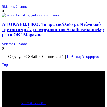
Skiathos Channel
0
ΑΠΟΚΛΕΙΣΤΙΚΟ: Το πρωτοσέλιδο με Ντάνο από
την επιτυχημένη συνεργασία του Skiathoschannel.gr
με το OK! Magazine
Skiathos Channel
0
Copyright © Skiathos Channel 2024. |
Πολιτική Απορρήτου
Top
No videos yet!
Click on "Watch later" to put videos here
View all videos