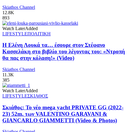
Skiathos Channel
12.8K
893
Watch Later
Added
LIFESTYLE
ΠΟΛΙΤΙΚΗ
Η Ελένη Λουκά τα… έσουρε στον Στέφανο
Κασσελάκη στο βιβλίο του λέγοντας του: «Ντροπή
θα πας στην κόλαση!» (Video)
Skiathos Channel
11.3K
385
Watch Later
Added
LIFESTYLE
ΣΚΙΑΘΟΣ
Σκιάθος: Το νέο mega yacht PRIVATE GG (2022-
23) 52m. των VALENTINO GARAVANI &
GIANCARLO GIAMMETTI (Video & Photos)
Skiathos Channel