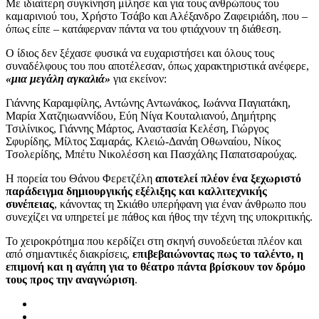
Με ιδιαίτερη συγκίνηση μίλησε και για τους ανθρώπους του
καμαρινιού του, Χρήστο Τσάβο και Αλέξανδρο Ζαφειριάδη, που –
όπως είπε – κατάφερναν πάντα να του φτιάχνουν τη διάθεση.
Ο ίδιος δεν ξέχασε φυσικά να ευχαριστήσει και όλους τους
συναδέλφους του που αποτέλεσαν, όπως χαρακτηριστικά ανέφερε,
«μια μεγάλη αγκαλιά»
για εκείνον:
Γιάννης Καραμφίλης, Αντώνης Αντωνάκος, Ιωάννα Παγιατάκη,
Μαρία Χατζηιωαννίδου, Εύη Νίγα Κουταλιανού, Δημήτρης
Τσιλίνικος, Γιάννης Μάρτος, Αναστασία Κελέση, Γιώργος
Σφυρίδης, Μίλτος Σαμαράς, Κλειώ-Δανάη Οθωναίου, Νίκος
Τσολερίδης, Μπέτυ Νικολέσση και Πασχάλης Παπατσαρούχας.
Η πορεία του Θάνου Φερετζέλη
αποτελεί πλέον ένα ξεχωριστό
παράδειγμα δημιουργικής εξέλιξης και καλλιτεχνικής
συνέπειας
, κάνοντας τη Σκιάθο υπερήφανη για έναν άνθρωπο που
συνεχίζει να υπηρετεί με πάθος και ήθος την τέχνη της υποκριτικής.
Το χειροκρότημα που κερδίζει στη σκηνή συνοδεύεται πλέον και
από σημαντικές διακρίσεις,
επιβεβαιώνοντας πως το ταλέντο, η
επιμονή και η αγάπη για το θέατρο πάντα βρίσκουν τον δρόμο
τους προς την αναγνώριση
.