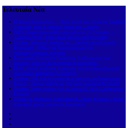
Τελευταία Νέα
Ο Χαριτοδιπλωμένος… έβαλε φωτιά στη νύχτα της Σκιάθου!
Τραγούδι, κέφι & εκλεκτή παρέα στο Carnayo
100% πληρότητα από Θεσσαλονίκη για τις Σποράδες –
«Απογειώνεται» η απευθείας ακτοπλοϊκή σύνδεση!
Σκιάθος: Μουσικές βραδιές με… έκπληξη στο Carnayo
Restaurant – Ο Κώστας Χαριτοδιπλωμένος
(Videos)ξεσήκωσε το κοινό!
Συνεδρίαση Επιτροπής Εκτίμησης Κινδύνου για τους
ισχυρούς ανέμους & τις υψηλές θερμοκρασίες
Πολύ υψηλός κίνδυνος πυρκαγιάς (κατηγορία κινδύνου 4)
για σήμερα Σάββατο 8 Αυγούστου
Σκιάθος: «Με ξυλοκόπησαν & με άφησαν αιμόφυρτο στον
δρόμο» – Άγριος καβγάς με λοστάρια, μαχαίρια & σφυριά
Σκιάθος: Έφυγε από τη ζωή σε ηλικία 93 ετών ο Απόστολος
Κουκιάς
ΝΙΚΗ για ηλεκτρική διασύνδεση Ελλάδας-Κύπρου: «Χωρίς
αποτροπή, καμία συμφωνία δεν αρκεί»