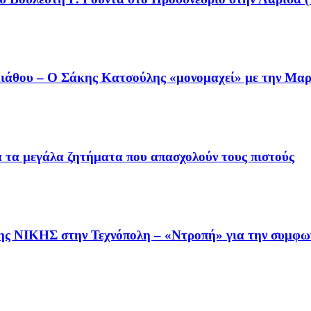
άθου – Ο Σάκης Κατσούλης «μονομαχεί» με την Μαρι
ια τα μεγάλα ζητήματα που απασχολούν τους πιστούς
της ΝΙΚΗΣ στην Τεχνόπολη – «Ντροπή» για την συμφω