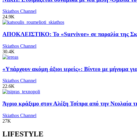
Skiathos Channel
24.9K
ΑΠΟΚΛΕΙΣΤΙΚΟ: Το «Survivor» σε παραλία της Σκι
Skiathos Channel
30.4K
«Υπάρχουν ακόμη άξιοι ιερείς»: Βίντεο με μήνυμα γ
Skiathos Channel
22.6K
Άγριο κράξιμο στον Αλέξη Τσίπρα από την Νεολαία 
Skiathos Channel
27K
LIFESTYLE