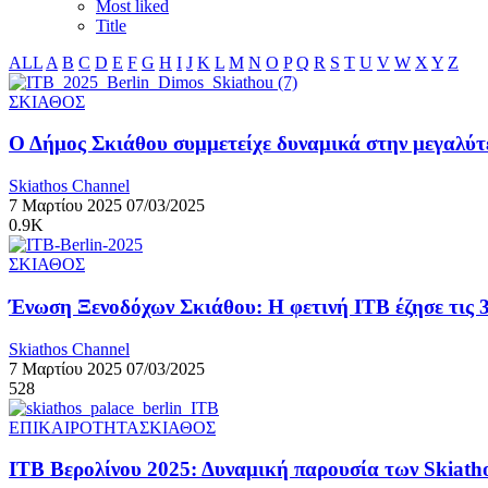
Most liked
Title
ALL
A
B
C
D
E
F
G
H
I
J
K
L
M
N
O
P
Q
R
S
T
U
V
W
X
Y
Z
ΣΚΙΑΘΟΣ
Ο Δήμος Σκιάθου συμμετείχε δυναμικά στην μεγαλύτε
Skiathos Channel
7 Μαρτίου 2025
07/03/2025
0.9K
ΣΚΙΑΘΟΣ
Ένωση Ξενοδόχων Σκιάθου: H φετινή ΙΤΒ έζησε τις 3
Skiathos Channel
7 Μαρτίου 2025
07/03/2025
528
ΕΠΙΚΑΙΡΟΤΗΤΑ
ΣΚΙΑΘΟΣ
ΙΤΒ Βερολίνου 2025: Δυναμική παρουσία των Skiatho