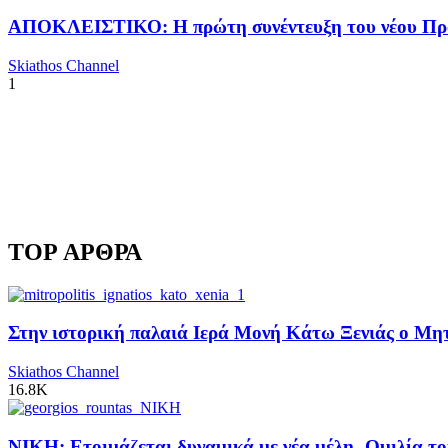
ΑΠΟΚΛΕΙΣΤΙΚΟ: Η πρώτη συνέντευξη του νέου Προ
Skiathos Channel
1
TOP ΑΡΘΡΑ
Στην ιστορική παλαιά Ιερά Μονή Κάτω Ξενιάς ο Μητρ
Skiathos Channel
16.8K
ΝΙΚΗ: Ετοιμάζεται δυναμικά με νέα μέλη -Ομιλία το