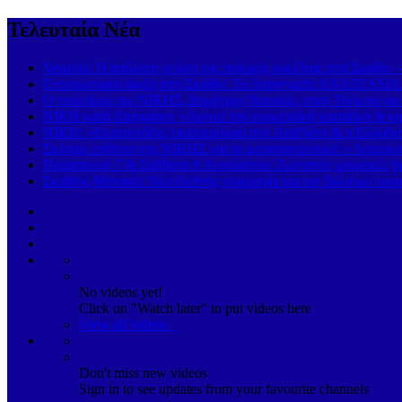
Τελευταία Νέα
Vesuvio: Η απόλυτη γεύση της ιταλικής κουζίνας στη Σκιάθο 
Εντυπωσιακή άφιξη στη Σκιάθο: Το Superyacht ANASTASIA K
Ο πρόεδρος της ΝΙΚΗΣ, Δημήτρης Νατσιός, στην Τούμπα για
ΝΙΚΗ κατά Ζαχαράκη: «Αγνοεί την ευρωπαϊκή καταδίκη & κρα
ΝΙΚΗ: «Εκατοντάδες εκατομμύρια στο AntiNero & η Ελλάδα σ
Σκληρή επίθεση της ΝΙΚΗΣ για το μεταναστευτικό: «Αποτροπή
Παρασκευή 7 & Σάββατο 8 Αυγούστου: Ζωντανές μουσικές βρα
Σκιάθος-Μονακό: Νέα διεθνής συμμαχία για τον βιώσιμο τουρ
No videos yet!
Click on "Watch later" to put videos here
View all videos
Don't miss new videos
Sign in to see updates from your favourite channels