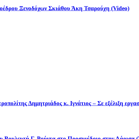
έδρου Ξενοδόχων Σκιάθου Άκη Τσαρούχη (Video)
οπολίτης Δημητριάδος κ. Ιγνάτιος – Σε εξέλιξη εργα
υ Βουλευτή Γ. Ρούντα στο Προσυνέδριο στην Λάρισα (