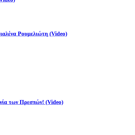
αλένα Ρουμελιώτη (Video)
νία των Πρεσπών! (Video)