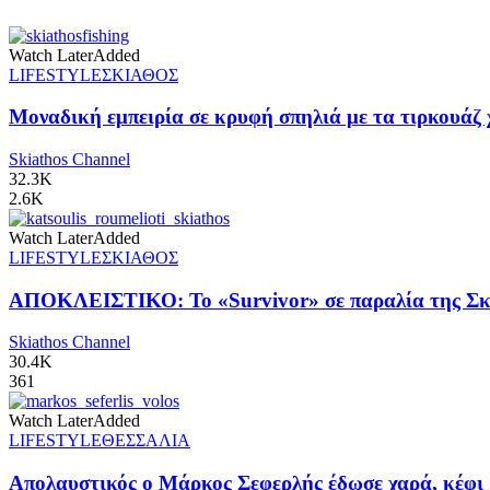
Watch Later
Added
LIFESTYLE
ΣΚΙΑΘΟΣ
Μοναδική εμπειρία σε κρυφή σπηλιά με τα τιρκουάζ 
Skiathos Channel
32.3K
2.6K
Watch Later
Added
LIFESTYLE
ΣΚΙΑΘΟΣ
ΑΠΟΚΛΕΙΣΤΙΚΟ: Το «Survivor» σε παραλία της Σκι
Skiathos Channel
30.4K
361
Watch Later
Added
LIFESTYLE
ΘΕΣΣΑΛΙΑ
Απολαυστικός ο Μάρκος Σεφερλής έδωσε χαρά, κέφι 