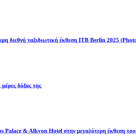
ρη διεθνή ταξιδιωτική έκθεση ΙΤΒ Berlin 2025 (Photo
 μέρες δόξας της
s Palace & Alkyon Hotel στην μεγαλύτερη έκθεση το