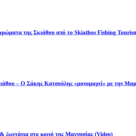
χρώματα της Σκιάθου από το Skiathos Fishing Tourism
άθου – Ο Σάκης Κατσούλης «μονομαχεί» με την Μαρι
& ζωντάνια στο κοινό της Μαγνησίας (Video)