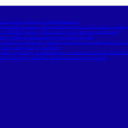
– Στο λιμάνι, τώρα & στην Αγία Παρασκευή!
 κατέπλευσε από την Τουρκία & μαγνήτισε τα βλέμματα στο λιμάνι
 το ΠΑΟΚ-Άντερλεχτ: «Εκεί όπου χτυπά η ασπρόμαυρη καρδιά»
τά χιλιάδες εκπαιδευτικούς σε εργασιακή ομηρία»
υνεχίζει να καίγεται» – Σκληρά ερωτήματα για τη διαχείριση των κ
 & όχι διαχείριση της εισβολής»
διές στο Carnayo Restaurant! Δύο μοναδικά live στο Alkyon Hotel 
ισμό! Στο νησί η Διευθύντρια Τουρισμού του Πριγκιπάτου