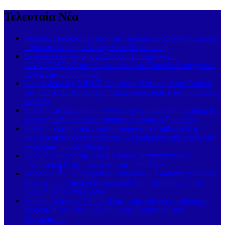
Τελευταία Νέα
Vesuvio: Η απόλυτη γεύση της ιταλικής κουζίνας στη Σκιάθο
– Στο λιμάνι, τώρα & στην Αγία Παρασκευή!
Εντυπωσιακή άφιξη στη Σκιάθο: Το Superyacht
ANASTASIA K κατέπλευσε από την Τουρκία & μαγνήτισε
τα βλέμματα στο λιμάνι
Ο πρόεδρος της ΝΙΚΗΣ, Δημήτρης Νατσιός, στην Τούμπα
για το ΠΑΟΚ-Άντερλεχτ: «Εκεί όπου χτυπά η ασπρόμαυρη
καρδιά»
ΝΙΚΗ κατά Ζαχαράκη: «Αγνοεί την ευρωπαϊκή καταδίκη &
κρατά χιλιάδες εκπαιδευτικούς σε εργασιακή ομηρία»
ΝΙΚΗ: «Εκατοντάδες εκατομμύρια στο AntiNero & η
Ελλάδα συνεχίζει να καίγεται» – Σκληρά ερωτήματα για τη
διαχείριση των κονδυλίων
Σκληρή επίθεση της ΝΙΚΗΣ για το μεταναστευτικό:
«Αποτροπή & όχι διαχείριση της εισβολής»
Παρασκευή 7 & Σάββατο 8 Αυγούστου: Ζωντανές μουσικές
βραδιές στο Carnayo Restaurant! Δύο μοναδικά live στο
Alkyon Hotel στη Σκιάθο
Σκιάθος-Μονακό: Νέα διεθνής συμμαχία για τον βιώσιμο
τουρισμό! Στο νησί η Διευθύντρια Τουρισμού του
Πριγκιπάτου