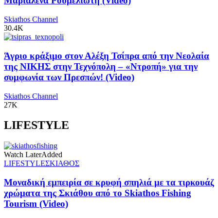
Μαριαλένα Ρουμελιώτη (Video)
Skiathos Channel
30.4K
Άγριο κράξιμο στον Αλέξη Τσίπρα από την Νεολαία
της ΝΙΚΗΣ στην Τεχνόπολη – «Ντροπή» για την
συμφωνία των Πρεσπών! (Video)
Skiathos Channel
27K
LIFESTYLE
Watch Later
Added
LIFESTYLE
ΣΚΙΑΘΟΣ
Μοναδική εμπειρία σε κρυφή σπηλιά με τα τιρκουάζ
χρώματα της Σκιάθου από το Skiathos Fishing
Tourism (Video)