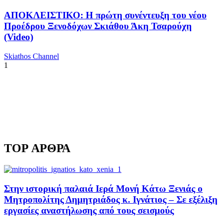
ΑΠΟΚΛΕΙΣΤΙΚΟ: Η πρώτη συνέντευξη του νέου
Προέδρου Ξενοδόχων Σκιάθου Άκη Τσαρούχη
(Video)
Skiathos Channel
1
TOP ΑΡΘΡΑ
Στην ιστορική παλαιά Ιερά Μονή Κάτω Ξενιάς ο
Μητροπολίτης Δημητριάδος κ. Ιγνάτιος – Σε εξέλιξη
εργασίες αναστήλωσης από τους σεισμούς