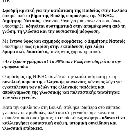
11K
Σφοδρή κριτική για την κατάσταση της Παιδείας στην Ελλάδα
άσκησε από το
βήμα της Βουλής ο πρόεδρος της ΝΙΚΗΣ,
Δημήτρης Νατσιός
, κάνοντας λόγο για μια κοινωνία που, όπως
υποστήριξε,
οδηγείται συστηματικά στην απομάκρυνση από τη
γνώση, τη γλώσσα και την ουσιαστική μόρφωση
.
Με
έντονο ύφος και αιχμηρές εκφράσεις, ο Δημήτρης Νατσιός
υποστήριξε πως
η κρίση στην εκπαίδευση έχει λάβει
δραματικές διαστάσεις
, τονίζοντας χαρακτηριστικά:
«Δεν ξέρουν γράμματα! Το 90% των Ελλήνων οδηγείται στην
αμορφωσιά.»
Ο πρόεδρος της ΝΙΚΗΣ συνέδεσε την κατάσταση αυτή με τη
συνολική πορεία της ελληνικής κοινωνίας
, κάνοντας λόγο για
εγκατάλειψη των αξιών της ελληνικής παιδείας και
αποδυνάμωση της γλωσσικής και πολιτιστικής ταυτότητας
των νέων γενιών
.
Κατά την ομιλία του στη Βουλή, στάθηκε ιδιαίτερα στο επίπεδο
γνώσεων των μαθητών, αλλά και στη γενικότερη εικόνα του
εκπαιδευτικού συστήματος, το οποίο -όπως ανέφερε-
αδυνατεί να
καλλιεργήσει ουσιαστική σκέψη, ιστορική συνείδηση και
γλωσσική επάρκεια
.