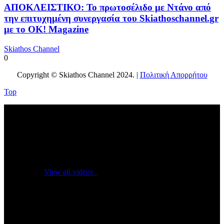
ΑΠΟΚΛΕΙΣΤΙΚΟ: Το πρωτοσέλιδο με Ντάνο από
την επιτυχημένη συνεργασία του Skiathoschannel.gr
με το OK! Magazine
Skiathos Channel
0
Copyright © Skiathos Channel 2024. |
Πολιτική Απορρήτου
Top
No videos yet!
Click on "Watch later" to put videos here
View all videos
Don't miss new videos
Sign in to see updates from your favourite channels