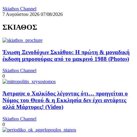
Skiathos Channel
7 Αυγούστου 2026
07/08/2026
ΣΚΙΑΘΟΣ
Ένωση Ξενοδόχων Σκιάθου: Η πρώτη & μοναδική
έκδοση μπροσούρας από το μακρινό 1988 (Photos)
Skiathos Channel
0
Άστραψε ο Χαλκίδος λέγοντας ότι… προηγείται ο
Νόμος του Θεού & η Εκκλησία δεν έχει αντάρτες
αλλά Μάρτυρες! (Video)
Skiathos Channel
0