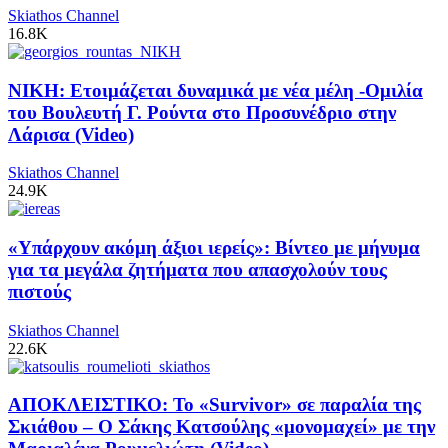
Skiathos Channel
16.8K
ΝΙΚΗ: Ετοιμάζεται δυναμικά με νέα μέλη -Ομιλία
του Βουλευτή Γ. Ρούντα στο Προσυνέδριο στην
Λάρισα (Video)
Skiathos Channel
24.9K
«Υπάρχουν ακόμη άξιοι ιερείς»: Βίντεο με μήνυμα
για τα μεγάλα ζητήματα που απασχολούν τους
πιστούς
Skiathos Channel
22.6K
ΑΠΟΚΛΕΙΣΤΙΚΟ: Το «Survivor» σε παραλία της
Σκιάθου – Ο Σάκης Κατσούλης «μονομαχεί» με την