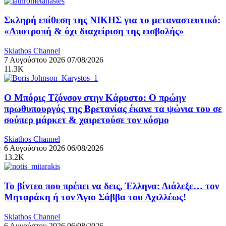
Σκληρή επίθεση της ΝΙΚΗΣ για το μεταναστευτικό:
«Αποτροπή & όχι διαχείριση της εισβολής»
Skiathos Channel
7 Αυγούστου 2026
07/08/2026
11.3K
Ο Μπόρις Τζόνσον στην Κάρυστο: Ο πρώην
πρωθυπουργός της Βρετανίας έκανε τα ψώνια του σε
σούπερ μάρκετ & χαιρετούσε τον κόσμο
Skiathos Channel
6 Αυγούστου 2026
06/08/2026
13.2K
Το βίντεο που πρέπει να δεις, Έλληνα: Διάλεξε… τον
Μηταράκη ή τον Άγιο Σάββα του Αχιλλέως!
Skiathos Channel
6 Αυγούστου 2026
06/08/2026