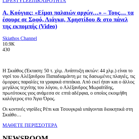
LIFESTYLE
ΕΠΙΚΑΙΡΟΤΗΤΑ
Α. Κούγιας: «Είμαι παλαιών αρχών…» – Τους… τα
έσουρε σε Σοφό, Λιάγκα, Χρηστίδου & στο πάνελ
της εκπομπής (Video)
Skiathos Channel
10.9K
430
Η Σκιάθος (Έκταση: 50 τ. χλμ. Ανάπτυξη ακτών: 44 χλμ.) είναι το
νησί του Αλέξανδρου Παπαδιαμάντη με τις δασωμένες πλαγιές, τις
όμορφες παραλίες τα γραφικά σπιτάκια. Από εκεί ήταν και ο άλλος
μεγάλος τεχνίτης του λόγου, ο Αλέξανδρος Μωραϊτίδης,
πρωτότοκος γιος ανάμεσα σε επτά αδέρφια, ο οποίος εκοιμήθη
καλόγερος στο Άγιο Όρος.
Οι κοντινές νησίδες Ρέπι και Τσουγκριά υπάγονται διοικητικά στη
Σκιάθο…
ΜΑΘΕΤΕ ΠΕΡΙΣΣΟΤΕΡΑ
NEWSROOM