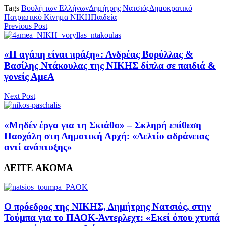
Tags
Βουλή των Ελλήνων
Δημήτρης Νατσιός
Δημοκρατικό
Πατριωτικό Κίνημα ΝΙΚΗ
Παιδεία
Previous Post
«Η αγάπη είναι πράξη»: Ανδρέας Βορύλλας &
Βασίλης Ντάκουλας της ΝΙΚΗΣ δίπλα σε παιδιά &
γονείς ΑμεΑ
Next Post
«Μηδέν έργα για τη Σκιάθο» – Σκληρή επίθεση
Πασχάλη στη Δημοτική Αρχή: «Δελτίο αδράνειας
αντί ανάπτυξης»
ΔΕΙΤΕ ΑΚΟΜΑ
Ο πρόεδρος της ΝΙΚΗΣ, Δημήτρης Νατσιός, στην
Τούμπα για το ΠΑΟΚ-Άντερλεχτ: «Εκεί όπου χτυπά