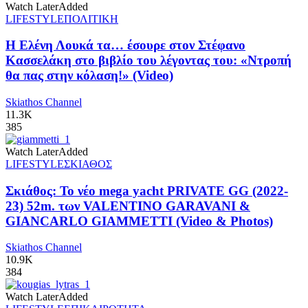
Watch Later
Added
LIFESTYLE
ΠΟΛΙΤΙΚΗ
Η Ελένη Λουκά τα… έσουρε στον Στέφανο
Κασσελάκη στο βιβλίο του λέγοντας του: «Ντροπή
θα πας στην κόλαση!» (Video)
Skiathos Channel
11.3K
385
Watch Later
Added
LIFESTYLE
ΣΚΙΑΘΟΣ
Σκιάθος: Το νέο mega yacht PRIVATE GG (2022-
23) 52m. των VALENTINO GARAVANI &
GIANCARLO GIAMMETTI (Video & Photos)
Skiathos Channel
10.9K
384
Watch Later
Added