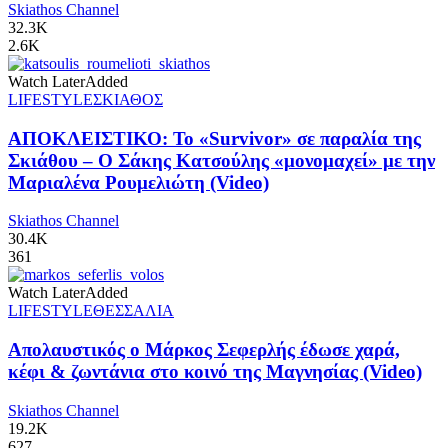
Skiathos Channel
32.3K
2.6K
Watch Later
Added
LIFESTYLE
ΣΚΙΑΘΟΣ
ΑΠΟΚΛΕΙΣΤΙΚΟ: Το «Survivor» σε παραλία της
Σκιάθου – Ο Σάκης Κατσούλης «μονομαχεί» με την
Μαριαλένα Ρουμελιώτη (Video)
Skiathos Channel
30.4K
361
Watch Later
Added
LIFESTYLE
ΘΕΣΣΑΛΙΑ
Απολαυστικός ο Μάρκος Σεφερλής έδωσε χαρά,
κέφι & ζωντάνια στο κοινό της Μαγνησίας (Video)
Skiathos Channel
19.2K
627