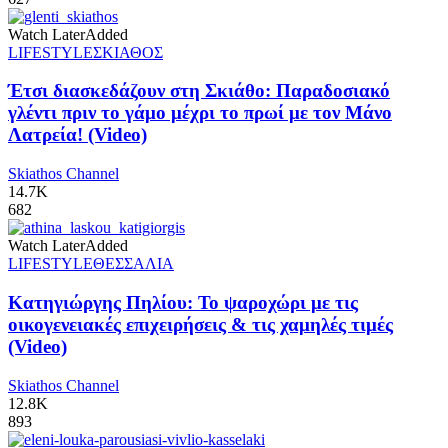
Watch Later
Added
LIFESTYLE
ΣΚΙΑΘΟΣ
Έτσι διασκεδάζουν στη Σκιάθο: Παραδοσιακό
γλέντι πριν το γάμο μέχρι το πρωί με τον Μάνο
Λατρεία! (Video)
Skiathos Channel
14.7K
682
Watch Later
Added
LIFESTYLE
ΘΕΣΣΑΛΙΑ
Κατηγιώργης Πηλίου: Το ψαροχώρι με τις
οικογενειακές επιχειρήσεις & τις χαμηλές τιμές
(Video)
Skiathos Channel
12.8K
893