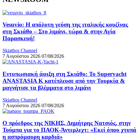
Vesuvio: Η απόλυτη γεύση της ιταλικής κουζίνας
στη Σκιάθο – Στο λιμάνι, τώρα & στην Αγία
Παρασκευή!
Skiathos Channel
7 Αυγούστου 2026
07/08/2026
Εντυπωσιακή άφιξη στη Σκιάθο: Το Superyacht
ANASTASIA K κατέπλευσε από την Τουρκία &
μαγνήτισε τα βλέμματα στο λιμάνι
Skiathos Channel
7 Αυγούστου 2026
07/08/2026
Ο πρόεδρος της ΝΙΚΗΣ, Δημήτρης Νατσιός, στην
Τούμπα για το ΠΑΟΚ-Άντερλεχτ: «Εκεί όπου χτυπά
η ασπρόμαυρη καρδιά»