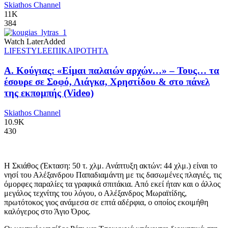
Skiathos Channel
11K
384
Watch Later
Added
LIFESTYLE
ΕΠΙΚΑΙΡΟΤΗΤΑ
Α. Κούγιας: «Είμαι παλαιών αρχών…» – Τους… τα
έσουρε σε Σοφό, Λιάγκα, Χρηστίδου & στο πάνελ
της εκπομπής (Video)
Skiathos Channel
10.9K
430
Η Σκιάθος (Έκταση: 50 τ. χλμ. Ανάπτυξη ακτών: 44 χλμ.) είναι το
νησί του Αλέξανδρου Παπαδιαμάντη με τις δασωμένες πλαγιές, τις
όμορφες παραλίες τα γραφικά σπιτάκια. Από εκεί ήταν και ο άλλος
μεγάλος τεχνίτης του λόγου, ο Αλέξανδρος Μωραϊτίδης,
πρωτότοκος γιος ανάμεσα σε επτά αδέρφια, ο οποίος εκοιμήθη
καλόγερος στο Άγιο Όρος.