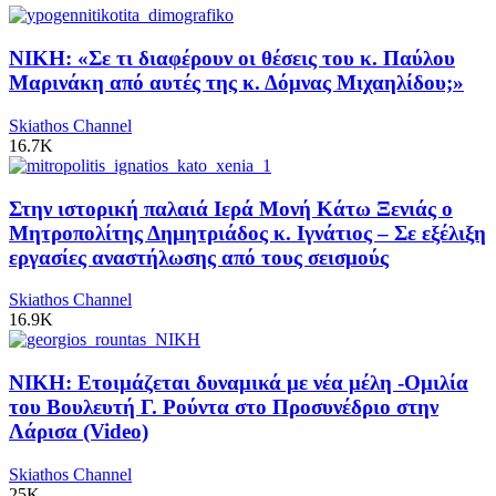
ΝΙΚΗ: «Σε τι διαφέρουν οι θέσεις του κ. Παύλου
Μαρινάκη από αυτές της κ. Δόμνας Μιχαηλίδου;»
Skiathos Channel
16.7K
Στην ιστορική παλαιά Ιερά Μονή Κάτω Ξενιάς ο
Μητροπολίτης Δημητριάδος κ. Ιγνάτιος – Σε εξέλιξη
εργασίες αναστήλωσης από τους σεισμούς
Skiathos Channel
16.9K
ΝΙΚΗ: Ετοιμάζεται δυναμικά με νέα μέλη -Ομιλία
του Βουλευτή Γ. Ρούντα στο Προσυνέδριο στην
Λάρισα (Video)
Skiathos Channel
25K