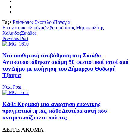
Tags
Επίσκοπος Σκοπέλου
Παναγία
Εικονίστρια
πολιούχος
Σεβασμιώτατος Μητροπολίτης
Χαλκίδος
Σκιάθος
Previous Post
Νέα αισθητική αναβάθμιση στη Σκιάθο –
Αντικαταστάθηκαν ακόμη 50 φωτιστικοί ιστοί από
τον Δήμο με εισήγηση του Δήμαρχου Θοδωρή
Τζούμα
Next Post
Κάθε Κυριακή μια ανάρτηση εικονικής
πραγματικότητας, κάθε Δευτέρα αυτή που
αντιμετωπίζουν οι πολίτες
ΔΕΙΤΕ ΑΚΟΜΑ