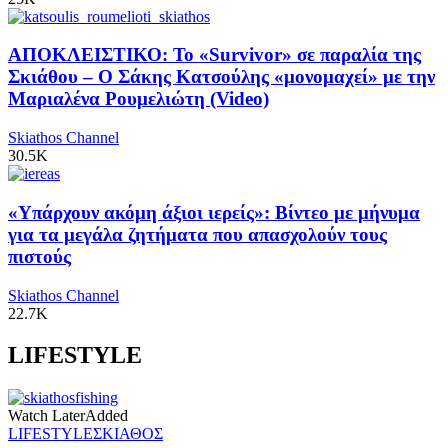
ΑΠΟΚΛΕΙΣΤΙΚΟ: Το «Survivor» σε παραλία της
Σκιάθου – Ο Σάκης Κατσούλης «μονομαχεί» με την
Μαριαλένα Ρουμελιώτη (Video)
Skiathos Channel
30.5K
«Υπάρχουν ακόμη άξιοι ιερείς»: Βίντεο με μήνυμα
για τα μεγάλα ζητήματα που απασχολούν τους
πιστούς
Skiathos Channel
22.7K
LIFESTYLE
Watch Later
Added
LIFESTYLE
ΣΚΙΑΘΟΣ