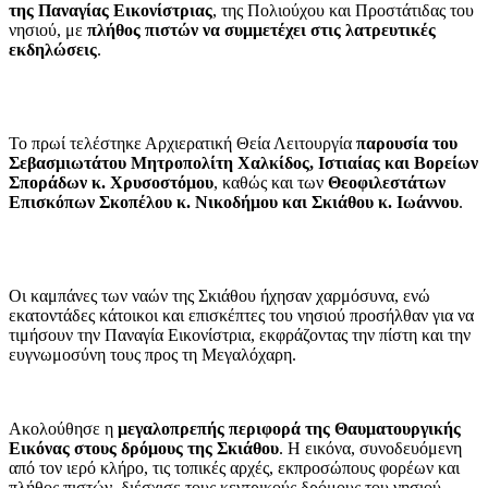
της Παναγίας Εικονίστριας
, της Πολιούχου και Προστάτιδας του
νησιού, με
πλήθος πιστών να συμμετέχει στις λατρευτικές
εκδηλώσεις
.
Το πρωί τελέστηκε Αρχιερατική Θεία Λειτουργία
παρουσία του
Σεβασμιωτάτου Μητροπολίτη Χαλκίδος, Ιστιαίας και Βορείων
Σποράδων κ. Χρυσοστόμου
, καθώς και των
Θεοφιλεστάτων
Επισκόπων Σκοπέλου κ. Νικοδήμου και Σκιάθου κ. Ιωάννου
.
Οι καμπάνες των ναών της Σκιάθου ήχησαν χαρμόσυνα, ενώ
εκατοντάδες κάτοικοι και επισκέπτες του νησιού προσήλθαν για να
τιμήσουν την Παναγία Εικονίστρια, εκφράζοντας την πίστη και την
ευγνωμοσύνη τους προς τη Μεγαλόχαρη.
Ακολούθησε η
μεγαλοπρεπής περιφορά της Θαυματουργικής
Εικόνας στους δρόμους της Σκιάθου
. Η εικόνα, συνοδευόμενη
από τον ιερό κλήρο, τις τοπικές αρχές, εκπροσώπους φορέων και
πλήθος πιστών, διέσχισε τους κεντρικούς δρόμους του νησιού