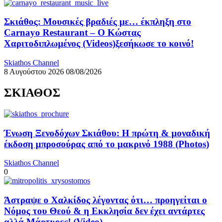
Σκιάθος: Μουσικές βραδιές με… έκπληξη στο
Carnayo Restaurant – Ο Κώστας
Χαριτοδιπλωμένος (Videos)ξεσήκωσε το κοινό!
Skiathos Channel
8 Αυγούστου 2026
08/08/2026
ΣΚΙΑΘΟΣ
Ένωση Ξενοδόχων Σκιάθου: Η πρώτη & μοναδική
έκδοση μπροσούρας από το μακρινό 1988 (Photos)
Skiathos Channel
0
Άστραψε ο Χαλκίδος λέγοντας ότι… προηγείται ο
Νόμος του Θεού & η Εκκλησία δεν έχει αντάρτες
αλλά Μάρτυρες! (Video)