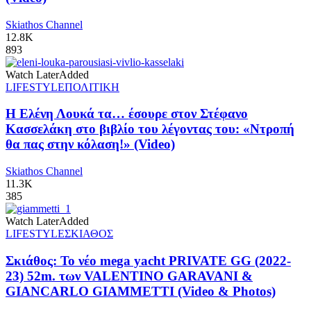
Skiathos Channel
12.8K
893
Watch Later
Added
LIFESTYLE
ΠΟΛΙΤΙΚΗ
Η Ελένη Λουκά τα… έσουρε στον Στέφανο
Κασσελάκη στο βιβλίο του λέγοντας του: «Ντροπή
θα πας στην κόλαση!» (Video)
Skiathos Channel
11.3K
385
Watch Later
Added
LIFESTYLE
ΣΚΙΑΘΟΣ
Σκιάθος: Το νέο mega yacht PRIVATE GG (2022-
23) 52m. των VALENTINO GARAVANI &
GIANCARLO GIAMMETTI (Video & Photos)