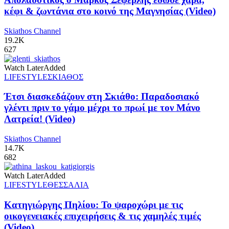
κέφι & ζωντάνια στο κοινό της Μαγνησίας (Video)
Skiathos Channel
19.2K
627
Watch Later
Added
LIFESTYLE
ΣΚΙΑΘΟΣ
Έτσι διασκεδάζουν στη Σκιάθο: Παραδοσιακό
γλέντι πριν το γάμο μέχρι το πρωί με τον Μάνο
Λατρεία! (Video)
Skiathos Channel
14.7K
682
Watch Later
Added
LIFESTYLE
ΘΕΣΣΑΛΙΑ
Κατηγιώργης Πηλίου: Το ψαροχώρι με τις
οικογενειακές επιχειρήσεις & τις χαμηλές τιμές
(Video)