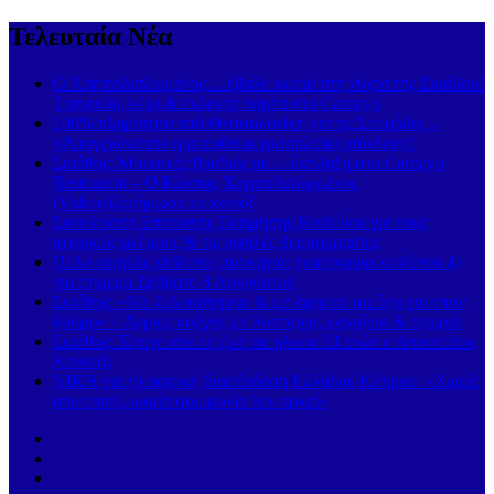
Τελευταία Νέα
Ο Χαριτοδιπλωμένος… έβαλε φωτιά στη νύχτα της Σκιάθου!
Τραγούδι, κέφι & εκλεκτή παρέα στο Carnayo
100% πληρότητα από Θεσσαλονίκη για τις Σποράδες –
«Απογειώνεται» η απευθείας ακτοπλοϊκή σύνδεση!
Σκιάθος: Μουσικές βραδιές με… έκπληξη στο Carnayo
Restaurant – Ο Κώστας Χαριτοδιπλωμένος
(Videos)ξεσήκωσε το κοινό!
Συνεδρίαση Επιτροπής Εκτίμησης Κινδύνου για τους
ισχυρούς ανέμους & τις υψηλές θερμοκρασίες
Πολύ υψηλός κίνδυνος πυρκαγιάς (κατηγορία κινδύνου 4)
για σήμερα Σάββατο 8 Αυγούστου
Σκιάθος: «Με ξυλοκόπησαν & με άφησαν αιμόφυρτο στον
δρόμο» – Άγριος καβγάς με λοστάρια, μαχαίρια & σφυριά
Σκιάθος: Έφυγε από τη ζωή σε ηλικία 93 ετών ο Απόστολος
Κουκιάς
ΝΙΚΗ για ηλεκτρική διασύνδεση Ελλάδας-Κύπρου: «Χωρίς
αποτροπή, καμία συμφωνία δεν αρκεί»