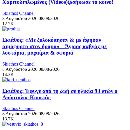
Χαριτοδιπλωμένος (Videos)ξεσήκωσε το κοινό!
Skiathos Channel
8 Αυγούστου 2026
08/08/2026
12.2K
Σκιάθος: «Με ξυλοκόπησαν & με άφησαν
αιμόφυρτο στον δρόμο» – Άγριος καβγάς με
λοστάρια, μαχαίρια & σφυριά
Skiathos Channel
8 Αυγούστου 2026
08/08/2026
14.3K
Σκιάθος: Έφυγε από τη ζωή σε ηλικία 93 ετών ο
Απόστολος Κουκιάς
Skiathos Channel
8 Αυγούστου 2026
08/08/2026
13.7K