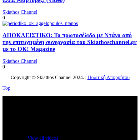
Skiathos Channel
0
ΑΠΟΚΛΕΙΣΤΙΚΟ: Το πρωτοσέλιδο με Ντάνο από
την επιτυχημένη συνεργασία του Skiathoschannel.gr
με το OK! Magazine
Skiathos Channel
0
Copyright © Skiathos Channel 2024. |
Πολιτική Απορρήτου
Top
No videos yet!
Click on "Watch later" to put videos here
View all videos