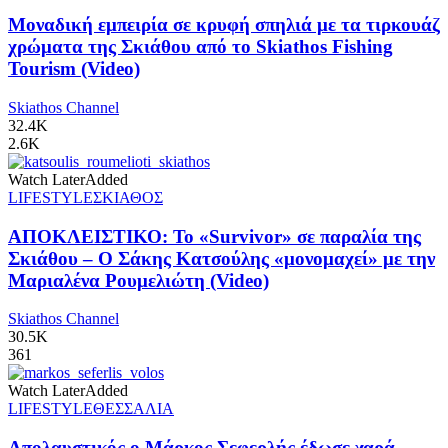
Μοναδική εμπειρία σε κρυφή σπηλιά με τα τιρκουάζ
χρώματα της Σκιάθου από το Skiathos Fishing
Tourism (Video)
Skiathos Channel
32.4K
2.6K
Watch Later
Added
LIFESTYLE
ΣΚΙΑΘΟΣ
ΑΠΟΚΛΕΙΣΤΙΚΟ: Το «Survivor» σε παραλία της
Σκιάθου – Ο Σάκης Κατσούλης «μονομαχεί» με την
Μαριαλένα Ρουμελιώτη (Video)
Skiathos Channel
30.5K
361
Watch Later
Added
LIFESTYLE
ΘΕΣΣΑΛΙΑ
Απολαυστικός ο Μάρκος Σεφερλής έδωσε χαρά,