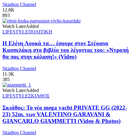
Skiathos Channel
12.8K
893
Watch Later
Added
LIFESTYLE
ΠΟΛΙΤΙΚΗ
Η Ελένη Λουκά τα… έσουρε στον Στέφανο
Κασσελάκη στο βιβλίο του λέγοντας του: «Ντροπή
θα πας στην κόλαση!» (Video)
Skiathos Channel
11.3K
385
Watch Later
Added
LIFESTYLE
ΣΚΙΑΘΟΣ
Σκιάθος: Το νέο mega yacht PRIVATE GG (2022-
23) 52m. των VALENTINO GARAVANI &
GIANCARLO GIAMMETTI (Video & Photos)
Skiathos Channel