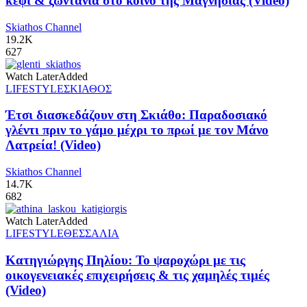
κέφι & ζωντάνια στο κοινό της Μαγνησίας (Video)
Skiathos Channel
19.2K
627
Watch Later
Added
LIFESTYLE
ΣΚΙΑΘΟΣ
Έτσι διασκεδάζουν στη Σκιάθο: Παραδοσιακό
γλέντι πριν το γάμο μέχρι το πρωί με τον Μάνο
Λατρεία! (Video)
Skiathos Channel
14.7K
682
Watch Later
Added
LIFESTYLE
ΘΕΣΣΑΛΙΑ
Κατηγιώργης Πηλίου: Το ψαροχώρι με τις
οικογενειακές επιχειρήσεις & τις χαμηλές τιμές
(Video)