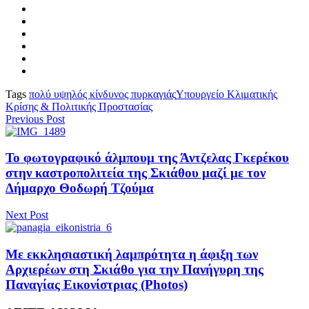
Tags
πολύ υψηλός κίνδυνος πυρκαγιάς
Υπουργείο Κλιματικής
Κρίσης & Πολιτικής Προστασίας
Previous Post
Το φωτογραφικό άλμπουμ της Άντζελας Γκερέκου
στην καστροπολιτεία της Σκιάθου μαζί με τον
Δήμαρχο Θοδωρή Τζούμα
Next Post
Με εκκλησιαστική λαμπρότητα η άφιξη των
Αρχιερέων στη Σκιάθο για την Πανήγυρη της
Παναγίας Εικονίστριας (Photos)