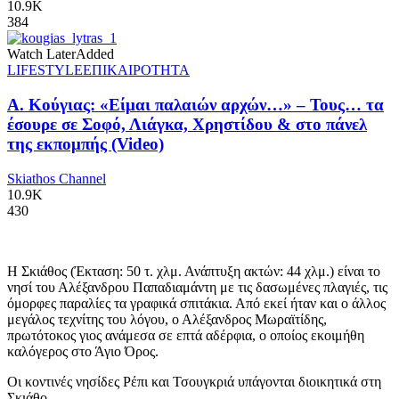
10.9K
384
Watch Later
Added
LIFESTYLE
ΕΠΙΚΑΙΡΟΤΗΤΑ
Α. Κούγιας: «Είμαι παλαιών αρχών…» – Τους… τα
έσουρε σε Σοφό, Λιάγκα, Χρηστίδου & στο πάνελ
της εκπομπής (Video)
Skiathos Channel
10.9K
430
Η Σκιάθος (Έκταση: 50 τ. χλμ. Ανάπτυξη ακτών: 44 χλμ.) είναι το
νησί του Αλέξανδρου Παπαδιαμάντη με τις δασωμένες πλαγιές, τις
όμορφες παραλίες τα γραφικά σπιτάκια. Από εκεί ήταν και ο άλλος
μεγάλος τεχνίτης του λόγου, ο Αλέξανδρος Μωραϊτίδης,
πρωτότοκος γιος ανάμεσα σε επτά αδέρφια, ο οποίος εκοιμήθη
καλόγερος στο Άγιο Όρος.
Οι κοντινές νησίδες Ρέπι και Τσουγκριά υπάγονται διοικητικά στη
Σκιάθο…