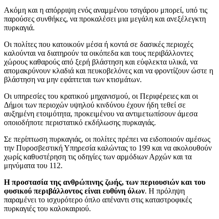
Ακόμη και η απόρριψη ενός αναμμένου τσιγάρου μπορεί, υπό τις
παρούσες συνθήκες, να προκαλέσει μια μεγάλη και ανεξέλεγκτη
πυρκαγιά.
Οι πολίτες που κατοικούν μέσα ή κοντά σε δασικές περιοχές
καλούνται να διατηρούν τα οικόπεδα και τους περιβάλλοντες
χώρους καθαρούς από ξερή βλάστηση και εύφλεκτα υλικά, να
απομακρύνουν κλαδιά και πευκοβελόνες και να φροντίζουν ώστε η
βλάστηση να μην εφάπτεται των κτισμάτων.
Οι υπηρεσίες του κρατικού μηχανισμού, οι Περιφέρειες και οι
Δήμοι των περιοχών υψηλού κινδύνου έχουν ήδη τεθεί σε
αυξημένη ετοιμότητα, προκειμένου να αντιμετωπίσουν άμεσα
οποιοδήποτε περιστατικό εκδήλωσης πυρκαγιάς.
Σε περίπτωση πυρκαγιάς, οι πολίτες πρέπει να ειδοποιούν αμέσως
την Πυροσβεστική Υπηρεσία καλώντας το 199 και να ακολουθούν
χωρίς καθυστέρηση τις οδηγίες των αρμόδιων Αρχών και τα
μηνύματα του 112.
Η προστασία της ανθρώπινης ζωής, των περιουσιών και του
φυσικού περιβάλλοντος είναι ευθύνη όλων
. Η πρόληψη
παραμένει το ισχυρότερο όπλο απέναντι στις καταστροφικές
πυρκαγιές του καλοκαιριού.