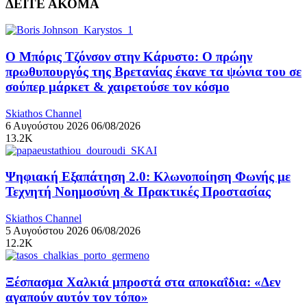
ΔΕΙΤΕ ΑΚΟΜΑ
Ο Μπόρις Τζόνσον στην Κάρυστο: Ο πρώην
πρωθυπουργός της Βρετανίας έκανε τα ψώνια του σε
σούπερ μάρκετ & χαιρετούσε τον κόσμο
Skiathos Channel
6 Αυγούστου 2026
06/08/2026
13.2K
Ψηφιακή Εξαπάτηση 2.0: Κλωνοποίηση Φωνής με
Τεχνητή Νοημοσύνη & Πρακτικές Προστασίας
Skiathos Channel
5 Αυγούστου 2026
06/08/2026
12.2K
Ξέσπασμα Χαλκιά μπροστά στα αποκαΐδια: «Δεν
αγαπούν αυτόν τον τόπο»