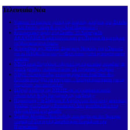
Τελευταία Νέα
Vesuvio: Η απόλυτη γεύση της ιταλικής κουζίνας στη Σκιάθο
– Στο λιμάνι, τώρα & στην Αγία Παρασκευή!
Εντυπωσιακή άφιξη στη Σκιάθο: Το Superyacht
ANASTASIA K κατέπλευσε από την Τουρκία & μαγνήτισε
τα βλέμματα στο λιμάνι
Ο πρόεδρος της ΝΙΚΗΣ, Δημήτρης Νατσιός, στην Τούμπα
για το ΠΑΟΚ-Άντερλεχτ: «Εκεί όπου χτυπά η ασπρόμαυρη
καρδιά»
ΝΙΚΗ κατά Ζαχαράκη: «Αγνοεί την ευρωπαϊκή καταδίκη &
κρατά χιλιάδες εκπαιδευτικούς σε εργασιακή ομηρία»
ΝΙΚΗ: «Εκατοντάδες εκατομμύρια στο AntiNero & η
Ελλάδα συνεχίζει να καίγεται» – Σκληρά ερωτήματα για τη
διαχείριση των κονδυλίων
Σκληρή επίθεση της ΝΙΚΗΣ για το μεταναστευτικό:
«Αποτροπή & όχι διαχείριση της εισβολής»
Παρασκευή 7 & Σάββατο 8 Αυγούστου: Ζωντανές μουσικές
βραδιές στο Carnayo Restaurant! Δύο μοναδικά live στο
Alkyon Hotel στη Σκιάθο
Σκιάθος-Μονακό: Νέα διεθνής συμμαχία για τον βιώσιμο
τουρισμό! Στο νησί η Διευθύντρια Τουρισμού του
Πριγκιπάτου