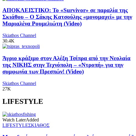
ΑΠΟΚΛΕΙΣΤΙΚΟ: Το «Survivor» σε παραλία της
Σκιάθου – Ο Σάκης Κατσούλης «μονομαχεί» με την
Μαριαλένα Ρουμελιώτη (Video)
Skiathos Channel
30.4K
Άγριο κράξιμο στον Αλέξη Τσίπρα από την Νεολαία
της ΝΙΚΗΣ στην Τεχνόπολη – «Ντροπή» για την
συμφωνία των Πρεσπών! (Video)
Skiathos Channel
27K
LIFESTYLE
Watch Later
Added
LIFESTYLE
ΣΚΙΑΘΟΣ