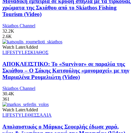
Μοναδική εμπειρία σε κρυφή σπηλιά με τα τιρκουάζ
χρώματα της Σκιάθου από το Skiathos Fishing
Tourism (Video)
Skiathos Channel
32.2K
2.6K
Watch Later
Added
LIFESTYLE
ΣΚΙΑΘΟΣ
ΑΠΟΚΛΕΙΣΤΙΚΟ: Το «Survivor» σε παραλία της
Σκιάθου – Ο Σάκης Κατσούλης «μονομαχεί» με την
Μαριαλένα Ρουμελιώτη (Video)
Skiathos Channel
30.4K
361
Watch Later
Added
LIFESTYLE
ΘΕΣΣΑΛΙΑ
Απολαυστικός ο Μάρκος Σεφερλής έδωσε χαρά,