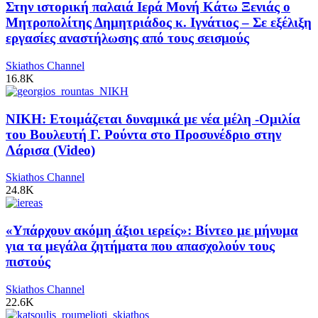
Στην ιστορική παλαιά Ιερά Μονή Κάτω Ξενιάς ο
Μητροπολίτης Δημητριάδος κ. Ιγνάτιος – Σε εξέλιξη
εργασίες αναστήλωσης από τους σεισμούς
Skiathos Channel
16.8K
ΝΙΚΗ: Ετοιμάζεται δυναμικά με νέα μέλη -Ομιλία
του Βουλευτή Γ. Ρούντα στο Προσυνέδριο στην
Λάρισα (Video)
Skiathos Channel
24.8K
«Υπάρχουν ακόμη άξιοι ιερείς»: Βίντεο με μήνυμα
για τα μεγάλα ζητήματα που απασχολούν τους
πιστούς
Skiathos Channel
22.6K