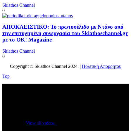
Skiathos Channel
0
ΑΠΟΚΛΕΙΣΤΙΚΟ: Το πρωτοσέλιδο με Ντάνο από
την επιτυχημένη συνεργασία του Skiathoschannel.gr
με το OK! Magazine
Skiathos Channel
0
Copyright © Skiathos Channel 2024. |
Πολιτική Απορρήτου
Top
No videos yet!
Click on "Watch later" to put videos here
View all videos