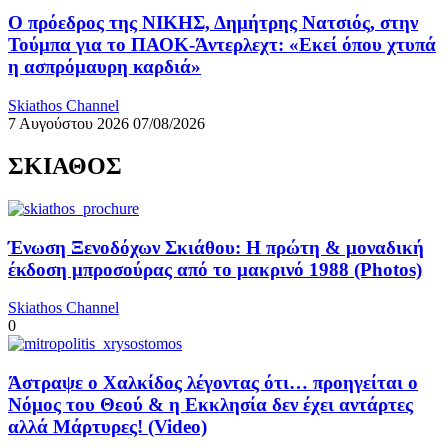
Ο πρόεδρος της ΝΙΚΗΣ, Δημήτρης Νατσιός, στην
Τούμπα για το ΠΑΟΚ-Άντερλεχτ: «Εκεί όπου χτυπά
η ασπρόμαυρη καρδιά»
Skiathos Channel
7 Αυγούστου 2026
07/08/2026
ΣΚΙΑΘΟΣ
Ένωση Ξενοδόχων Σκιάθου: Η πρώτη & μοναδική
έκδοση μπροσούρας από το μακρινό 1988 (Photos)
Skiathos Channel
0
Άστραψε ο Χαλκίδος λέγοντας ότι… προηγείται ο
Νόμος του Θεού & η Εκκλησία δεν έχει αντάρτες
αλλά Μάρτυρες! (Video)