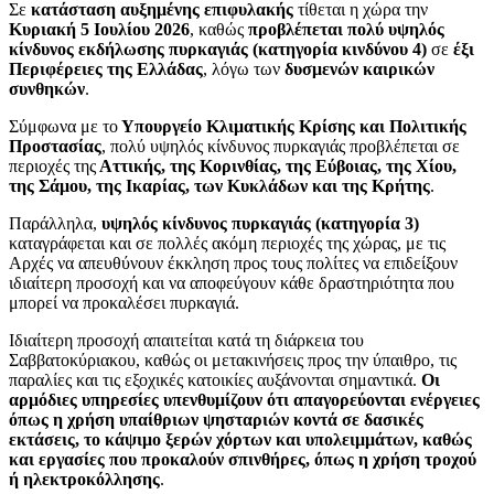
Σε
κατάσταση αυξημένης επιφυλακής
τίθεται η χώρα την
Κυριακή 5 Ιουλίου 2026
, καθώς
προβλέπεται πολύ υψηλός
κίνδυνος εκδήλωσης πυρκαγιάς (κατηγορία κινδύνου 4)
σε
έξι
Περιφέρειες της Ελλάδας
, λόγω των
δυσμενών καιρικών
συνθηκών
.
Σύμφωνα με το
Υπουργείο Κλιματικής Κρίσης και Πολιτικής
Προστασίας
, πολύ υψηλός κίνδυνος πυρκαγιάς προβλέπεται σε
περιοχές της
Αττικής, της Κορινθίας, της Εύβοιας, της Χίου,
της Σάμου, της Ικαρίας, των Κυκλάδων και της Κρήτης
.
Παράλληλα,
υψηλός κίνδυνος πυρκαγιάς (κατηγορία 3)
καταγράφεται και σε πολλές ακόμη περιοχές της χώρας, με τις
Αρχές να απευθύνουν έκκληση προς τους πολίτες να επιδείξουν
ιδιαίτερη προσοχή και να αποφεύγουν κάθε δραστηριότητα που
μπορεί να προκαλέσει πυρκαγιά.
Ιδιαίτερη προσοχή απαιτείται κατά τη διάρκεια του
Σαββατοκύριακου, καθώς οι μετακινήσεις προς την ύπαιθρο, τις
παραλίες και τις εξοχικές κατοικίες αυξάνονται σημαντικά.
Οι
αρμόδιες υπηρεσίες υπενθυμίζουν ότι απαγορεύονται ενέργειες
όπως η χρήση υπαίθριων ψησταριών κοντά σε δασικές
εκτάσεις, το κάψιμο ξερών χόρτων και υπολειμμάτων, καθώς
και εργασίες που προκαλούν σπινθήρες, όπως η χρήση τροχού
ή ηλεκτροκόλλησης
.