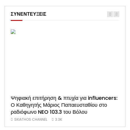
ΣΥΝΕΝΤΕΥΞΕΙΣ
Ψηφιακή επιτήρηση & πτυχία για influencers:
ΑΠΟ
Ο Καθηγητής Μάριος Παπαευσταθίου στο
νέο
ραδιόφωνο NEO 103.3 του Βόλου
Τσα
SKIATHOS CHANNEL
3.3K
SK