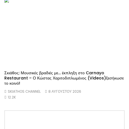
Σκιάθος: Μουσικές βραδιές με… έκπληξη στο Carnayo
Restaurant – Ο Κώστας Χαριτοδιπλωμένος (Videos)ξεσήκωσε
το κοινό!
SKIATHOS CHANNEL
8 ΑΥΓΟΎΣΤΟΥ 2026
12.2K