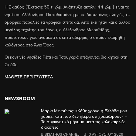
Η Σκιάθος (Έκταση: 50 τ. χλμ. Ανάπτυξη ακτών: 44 χλμ.) είναι το
νησί του Αλέξανδρου Παπαδιαμάντη με τις δασωμένες πλαγιές, τις
όμορφες παραλίες τα γραφικά σπιτάκια. Από εκεί ήταν και ο άλλος
μεγάλος τεχνίτης του λόγου, ο Αλέξανδρος Μωραϊτίδης,
πρωτότοκος γιος ανάμεσα σε επτά αδέρφια, ο οποίος εκοιμήθη
καλόγερος στο Άγιο Όρος.
Οι κοντινές νησίδες Ρέπι και Τσουγκριά υπάγονται διοικητικά στη
Σκιάθο…
ΜΑΘΕΤΕ ΠΕΡΙΣΣΟΤΕΡΑ
NEWSROOM
Μαρία Μενούνος: «Κάθε χρόνο η Ελλάδα μου
χαρίζει κάτι που δεν ήξερα ότι χρειαζόμουν» –
Το συγκινητικό μήνυμα μετά τις καλοκαιρινές
διακοπές
SKIATHOS CHANNEL
10 ΑΥΓΟΎΣΤΟΥ 2026