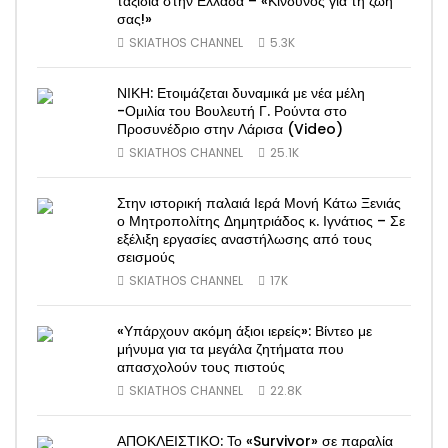
ταξίδια στην Ελλάδα – «Κίνδυνος για τη ζωή
σας!»
SKIATHOS CHANNEL
5.3K
ΝΙΚΗ: Ετοιμάζεται δυναμικά με νέα μέλη
-Ομιλία του Βουλευτή Γ. Ρούντα στο
Προσυνέδριο στην Λάρισα (Video)
SKIATHOS CHANNEL
25.1K
Στην ιστορική παλαιά Ιερά Μονή Κάτω Ξενιάς
ο Μητροπολίτης Δημητριάδος κ. Ιγνάτιος – Σε
εξέλιξη εργασίες αναστήλωσης από τους
σεισμούς
SKIATHOS CHANNEL
17K
«Υπάρχουν ακόμη άξιοι ιερείς»: Βίντεο με
μήνυμα για τα μεγάλα ζητήματα που
απασχολούν τους πιστούς
SKIATHOS CHANNEL
22.8K
ΑΠΟΚΛΕΙΣΤΙΚΟ: Το «Survivor» σε παραλία