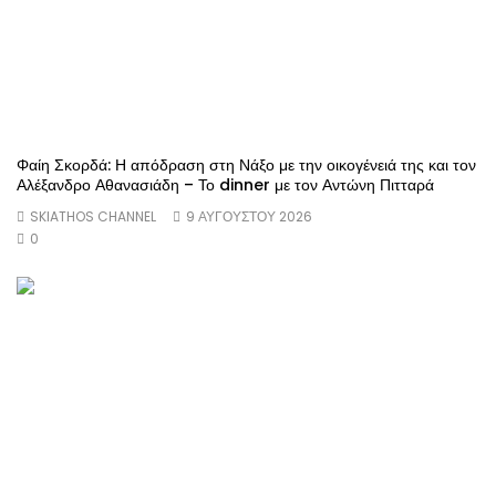
Φαίη Σκορδά: Η απόδραση στη Νάξο με την οικογένειά της και τον
Αλέξανδρο Αθανασιάδη – Το dinner με τον Αντώνη Πιτταρά
SKIATHOS CHANNEL
9 ΑΥΓΟΎΣΤΟΥ 2026
0