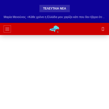
ΤΕΛΕΥΤΑΊΑ ΝΈΑ
Μαρία Μενούνος: «Κάθε χρόνο η Ελλάδα μου χαρίζει κάτι που δεν ήξερα ότι χρειαζόμουν» – Το συγκινητικό μήνυμα μετά τις καλοκαιρινές διακοπές