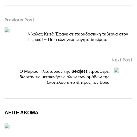
Previous Post
Νίκολας Κέιτζ: Έφαγε σε παραδοσιακή ταβέρνα στον
Πειραιά! – Ποια ελληνικά φαγητά δοκίμασε
Next Post
Ο Μάριος Ηλιόπουλος της Seajets προσφέρει
δωρεάν τις μετακινήσεις όλων των ομάδων της
Σκοπέλου από & προς τον Βόλο
ΔΕΙΤΕ ΑΚΟΜΑ