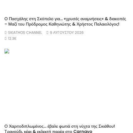
Ο Πασχάλης στη Σκόπελο για… «χρυσές αναμνήσεις» & διακοπές
– Μαζί του Πρόδρομος Καθηνιώτης & Χρήστος Παλαιολόγος!
SKIATHOS CHANNEL
9 ΑΥΓΟΎΣΤΟΥ 2026
12.3K
Ο Χαριτοδιπλωμένος… έβαλε φωτιά στη νύχτα της Σκιάθου!
Τραγούδι, κέφι & εκλεκτή παρέα στο Carnayo