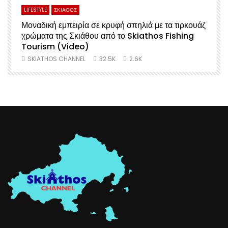
LIFESTYLE
ΣΚΙΑΘΟΣ
Μοναδική εμπειρία σε κρυφή σπηλιά με τα τιρκουάζ
χρώματα της Σκιάθου από το Skiathos Fishing
Σ
Tourism (Video)
SKIATHOS CHANNEL
32.5K
2.6K