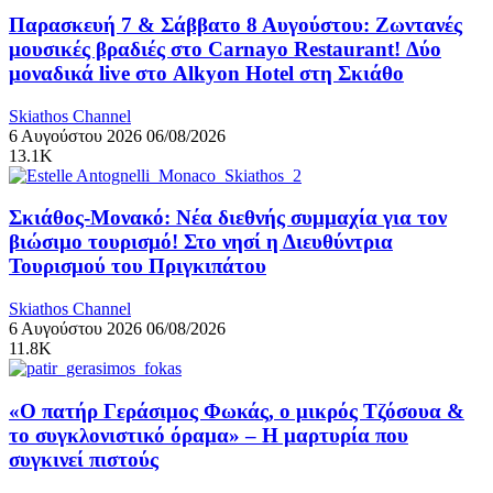
Παρασκευή 7 & Σάββατο 8 Αυγούστου: Ζωντανές
μουσικές βραδιές στο Carnayo Restaurant! Δύο
μοναδικά live στο Alkyon Hotel στη Σκιάθο
Skiathos Channel
6 Αυγούστου 2026
06/08/2026
13.1K
Σκιάθος-Μονακό: Νέα διεθνής συμμαχία για τον
βιώσιμο τουρισμό! Στο νησί η Διευθύντρια
Τουρισμού του Πριγκιπάτου
Skiathos Channel
6 Αυγούστου 2026
06/08/2026
11.8K
«Ο πατήρ Γεράσιμος Φωκάς, ο μικρός Τζόσουα &
το συγκλονιστικό όραμα» – Η μαρτυρία που
συγκινεί πιστούς