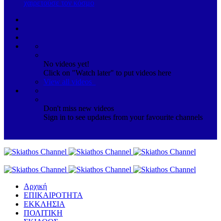
χαιρετούσε τον κόσμο
No videos yet!
Click on "Watch later" to put videos here
View all videos
Don't miss new videos
Sign in to see updates from your favourite channels
Αρχική
ΕΠΙΚΑΙΡΟΤΗΤΑ
ΕΚΚΛΗΣΙΑ
ΠΟΛΙΤΙΚΗ