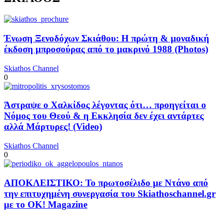
Ένωση Ξενοδόχων Σκιάθου: Η πρώτη & μοναδική
έκδοση μπροσούρας από το μακρινό 1988 (Photos)
Skiathos Channel
0
Άστραψε ο Χαλκίδος λέγοντας ότι… προηγείται ο
Νόμος του Θεού & η Εκκλησία δεν έχει αντάρτες
αλλά Μάρτυρες! (Video)
Skiathos Channel
0
ΑΠΟΚΛΕΙΣΤΙΚΟ: Το πρωτοσέλιδο με Ντάνο από
την επιτυχημένη συνεργασία του Skiathoschannel.gr
με το OK! Magazine