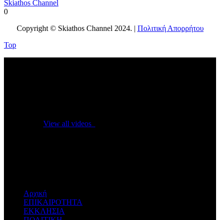
Skiathos Channel
0
Copyright © Skiathos Channel 2024. |
Πολιτική Απορρήτου
Top
No videos yet!
Click on "Watch later" to put videos here
View all videos
Don't miss new videos
Sign in to see updates from your favourite channels
Αρχική
ΕΠΙΚΑΙΡΟΤΗΤΑ
ΕΚΚΛΗΣΙΑ
ΠΟΛΙΤΙΚΗ