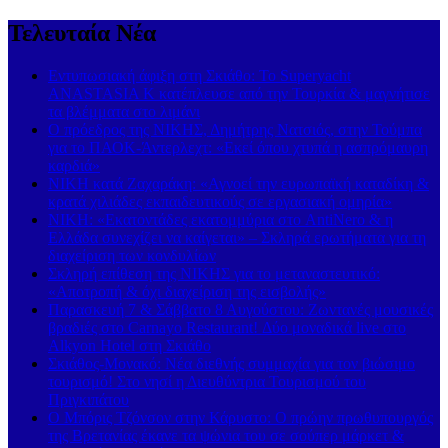
Τελευταία Νέα
Εντυπωσιακή άφιξη στη Σκιάθο: Το Superyacht
ANASTASIA K κατέπλευσε από την Τουρκία & μαγνήτισε
τα βλέμματα στο λιμάνι
Ο πρόεδρος της ΝΙΚΗΣ, Δημήτρης Νατσιός, στην Τούμπα
για το ΠΑΟΚ-Άντερλεχτ: «Εκεί όπου χτυπά η ασπρόμαυρη
καρδιά»
ΝΙΚΗ κατά Ζαχαράκη: «Αγνοεί την ευρωπαϊκή καταδίκη &
κρατά χιλιάδες εκπαιδευτικούς σε εργασιακή ομηρία»
ΝΙΚΗ: «Εκατοντάδες εκατομμύρια στο AntiNero & η
Ελλάδα συνεχίζει να καίγεται» – Σκληρά ερωτήματα για τη
διαχείριση των κονδυλίων
Σκληρή επίθεση της ΝΙΚΗΣ για το μεταναστευτικό:
«Αποτροπή & όχι διαχείριση της εισβολής»
Παρασκευή 7 & Σάββατο 8 Αυγούστου: Ζωντανές μουσικές
βραδιές στο Carnayo Restaurant! Δύο μοναδικά live στο
Alkyon Hotel στη Σκιάθο
Σκιάθος-Μονακό: Νέα διεθνής συμμαχία για τον βιώσιμο
τουρισμό! Στο νησί η Διευθύντρια Τουρισμού του
Πριγκιπάτου
Ο Μπόρις Τζόνσον στην Κάρυστο: Ο πρώην πρωθυπουργός
της Βρετανίας έκανε τα ψώνια του σε σούπερ μάρκετ &