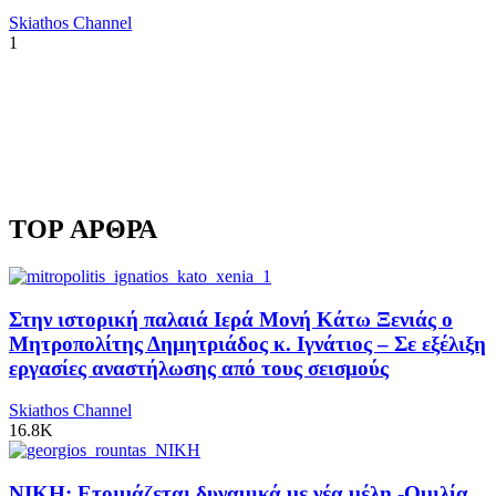
Skiathos Channel
1
TOP ΑΡΘΡΑ
Στην ιστορική παλαιά Ιερά Μονή Κάτω Ξενιάς ο
Μητροπολίτης Δημητριάδος κ. Ιγνάτιος – Σε εξέλιξη
εργασίες αναστήλωσης από τους σεισμούς
Skiathos Channel
16.8K
ΝΙΚΗ: Ετοιμάζεται δυναμικά με νέα μέλη -Ομιλία