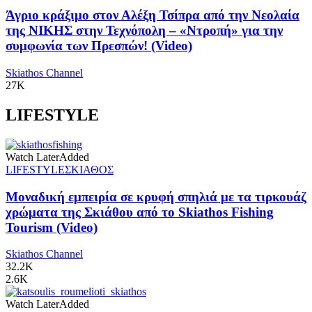
Άγριο κράξιμο στον Αλέξη Τσίπρα από την Νεολαία
της ΝΙΚΗΣ στην Τεχνόπολη – «Ντροπή» για την
συμφωνία των Πρεσπών! (Video)
Skiathos Channel
27K
LIFESTYLE
Watch Later
Added
LIFESTYLE
ΣΚΙΑΘΟΣ
Μοναδική εμπειρία σε κρυφή σπηλιά με τα τιρκουάζ
χρώματα της Σκιάθου από το Skiathos Fishing
Tourism (Video)
Skiathos Channel
32.2K
2.6K
Watch Later
Added