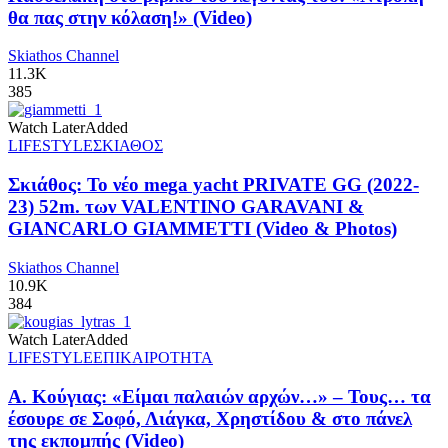
θα πας στην κόλαση!» (Video)
Skiathos Channel
11.3K
385
Watch Later
Added
LIFESTYLE
ΣΚΙΑΘΟΣ
Σκιάθος: Το νέο mega yacht PRIVATE GG (2022-
23) 52m. των VALENTINO GARAVANI &
GIANCARLO GIAMMETTI (Video & Photos)
Skiathos Channel
10.9K
384
Watch Later
Added
LIFESTYLE
ΕΠΙΚΑΙΡΟΤΗΤΑ
Α. Κούγιας: «Είμαι παλαιών αρχών…» – Τους… τα
έσουρε σε Σοφό, Λιάγκα, Χρηστίδου & στο πάνελ
της εκπομπής (Video)