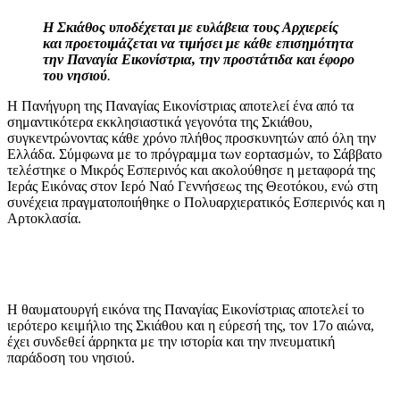
Η Σκιάθος υποδέχεται με ευλάβεια τους Αρχιερείς
και προετοιμάζεται να τιμήσει με κάθε επισημότητα
την Παναγία Εικονίστρια, την προστάτιδα και έφορο
του νησιού
.
Η Πανήγυρη της Παναγίας Εικονίστριας αποτελεί ένα από τα
σημαντικότερα εκκλησιαστικά γεγονότα της Σκιάθου,
συγκεντρώνοντας κάθε χρόνο πλήθος προσκυνητών από όλη την
Ελλάδα. Σύμφωνα με το πρόγραμμα των εορτασμών, το Σάββατο
τελέστηκε ο Μικρός Εσπερινός και ακολούθησε η μεταφορά της
Ιεράς Εικόνας στον Ιερό Ναό Γεννήσεως της Θεοτόκου, ενώ στη
συνέχεια πραγματοποιήθηκε ο Πολυαρχιερατικός Εσπερινός και η
Αρτοκλασία.
Η θαυματουργή εικόνα της Παναγίας Εικονίστριας αποτελεί το
ιερότερο κειμήλιο της Σκιάθου και η εύρεσή της, τον 17ο αιώνα,
έχει συνδεθεί άρρηκτα με την ιστορία και την πνευματική
παράδοση του νησιού.