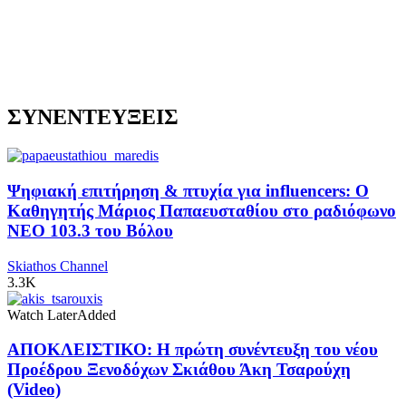
ΣΥΝΕΝΤΕΥΞΕΙΣ
Ψηφιακή επιτήρηση & πτυχία για influencers: Ο
Καθηγητής Μάριος Παπαευσταθίου στο ραδιόφωνο
NEO 103.3 του Βόλου
Skiathos Channel
3.3K
Watch Later
Added
ΑΠΟΚΛΕΙΣΤΙΚΟ: Η πρώτη συνέντευξη του νέου
Προέδρου Ξενοδόχων Σκιάθου Άκη Τσαρούχη
(Video)