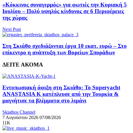
«Κόκκινος συναγερμός» για φωτιές την Κυριακή 5
Ιουλίου – Πολύ υψηλός κίνδυνος σε 6 Περιφέρειες
της χώρας
Next Post
Στη Σκιάθο σχεδιάζονται έργα 10 εκατ. ευρώ – Στο
επίκεντρο η ανάπτυξη των Βορείων Σποράδων
ΔΕΙΤΕ ΑΚΟΜΑ
Εντυπωσιακή άφιξη στη Σκιάθο: Το Superyacht
ANASTASIA K κατέπλευσε από την Τουρκία &
μαγνήτισε τα βλέμματα στο λιμάνι
Skiathos Channel
7 Αυγούστου 2026
07/08/2026
11K