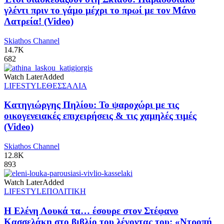
γλέντι πριν το γάμο μέχρι το πρωί με τον Μάνο
Λατρεία! (Video)
Skiathos Channel
14.7K
682
Watch Later
Added
LIFESTYLE
ΘΕΣΣΑΛΙΑ
Κατηγιώργης Πηλίου: Το ψαροχώρι με τις
οικογενειακές επιχειρήσεις & τις χαμηλές τιμές
(Video)
Skiathos Channel
12.8K
893
Watch Later
Added
LIFESTYLE
ΠΟΛΙΤΙΚΗ
Η Ελένη Λουκά τα… έσουρε στον Στέφανο
Κασσελάκη στο βιβλίο του λέγοντας του: «Ντροπή