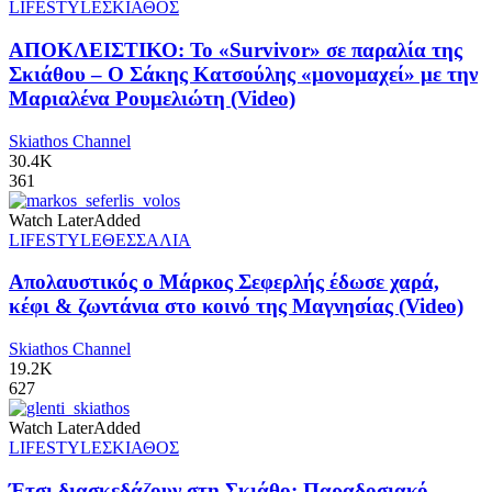
LIFESTYLE
ΣΚΙΑΘΟΣ
ΑΠΟΚΛΕΙΣΤΙΚΟ: Το «Survivor» σε παραλία της
Σκιάθου – Ο Σάκης Κατσούλης «μονομαχεί» με την
Μαριαλένα Ρουμελιώτη (Video)
Skiathos Channel
30.4K
361
Watch Later
Added
LIFESTYLE
ΘΕΣΣΑΛΙΑ
Απολαυστικός ο Μάρκος Σεφερλής έδωσε χαρά,
κέφι & ζωντάνια στο κοινό της Μαγνησίας (Video)
Skiathos Channel
19.2K
627
Watch Later
Added
LIFESTYLE
ΣΚΙΑΘΟΣ
Έτσι διασκεδάζουν στη Σκιάθο: Παραδοσιακό