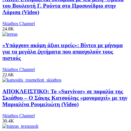
του Βουλευτή Γ. Ρούντα στο Προσυνέδριο στην
Λάρισα (Video)
Skiathos Channel
24.8K
«Υπάρχουν ακόμη άξιοι ιερείς»: Βίντεο με μήνυμα
για τα μεγάλα ζητήματα που απασχολούν τους
πιστούς
Skiathos Channel
22.6K
ΑΠΟΚΛΕΙΣΤΙΚΟ: Το «Survivor» σε παραλία της
Σκιάθου – Ο Σάκης Κατσούλης «μονομαχεί» με την
Μαριαλένα Ρουμελιώτη (Video)
Skiathos Channel
30.4K