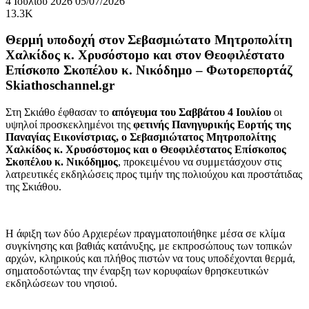
4 Ιουλίου 2026
05/07/2026
13.3K
Θερμή υποδοχή στον Σεβασμιώτατο Μητροπολίτη
Χαλκίδος κ. Χρυσόστομο και στον Θεοφιλέστατο
Επίσκοπο Σκοπέλου κ. Νικόδημο – Φωτορεπορτάζ
Skiathoschannel.gr
Στη Σκιάθο έφθασαν το
απόγευμα του Σαββάτου 4 Ιουλίου
οι
υψηλοί προσκεκλημένοι της
φετινής Πανηγυρικής Εορτής της
Παναγίας Εικονίστριας, ο Σεβασμιώτατος Μητροπολίτης
Χαλκίδος κ. Χρυσόστομος και ο Θεοφιλέστατος Επίσκοπος
Σκοπέλου κ. Νικόδημος
, προκειμένου να συμμετάσχουν στις
λατρευτικές εκδηλώσεις προς τιμήν της πολιούχου και προστάτιδας
της Σκιάθου.
Η άφιξη των δύο Αρχιερέων πραγματοποιήθηκε μέσα σε κλίμα
συγκίνησης και βαθιάς κατάνυξης, με εκπροσώπους των τοπικών
αρχών, κληρικούς και πλήθος πιστών να τους υποδέχονται θερμά,
σηματοδοτώντας την έναρξη των κορυφαίων θρησκευτικών
εκδηλώσεων του νησιού.