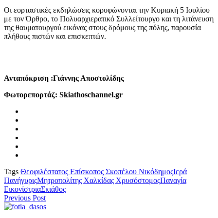
Οι εορταστικές εκδηλώσεις κορυφώνονται την Κυριακή 5 Ιουλίου
με τον Όρθρο, το Πολυαρχιερατικό Συλλείτουργο και τη λιτάνευση
της θαυματουργού εικόνας στους δρόμους της πόλης, παρουσία
πλήθους πιστών και επισκεπτών.
Ανταπόκριση :Γιάννης Αποστολίδης
Φωτορεπορτάζ: Skiathoschannel.gr
Tags
Θεοφιλέστατος Επίσκοπος Σκοπέλου Νικόδημος
Ιερά
Πανήγυρις
Μητροπολίτης Χαλκίδας Χρυσόστομος
Παναγία
Εικονίστρια
Σκιάθος
Previous Post