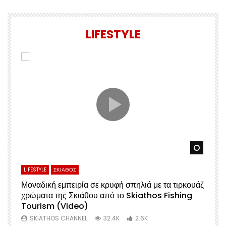
LIFESTYLE
Watch Later
Watch 
LIFESTYLE
ΣΚΙΑΘΟΣ
L
Μοναδική εμπειρία σε κρυφή σπηλιά με τα τιρκουάζ
Α
χρώματα της Σκιάθου από το Skiathos Fishing
Σ
Tourism (Video)
Μ
SKIATHOS CHANNEL
32.4K
2.6K