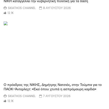
ΝΙΚΗ καταγγέλλει την κυβερνητική πολιτική για τα δάση
SKIATHOS CHANNEL
8 ΑΥΓΟΥΣΤΟΥ 2026
12.1K
Ο πρόεδρος της ΝΙΚΗΣ, Δημήτρης Νατσιός, στην Τούμπα για το
ΠΑΟΚ-Άντερλεχτ: «Εκεί όπου χτυπά η ασπρόμαυρη καρδιά»
SKIATHOS CHANNEL
7 ΑΥΓΟΥΣΤΟΥ 2026
12.1K