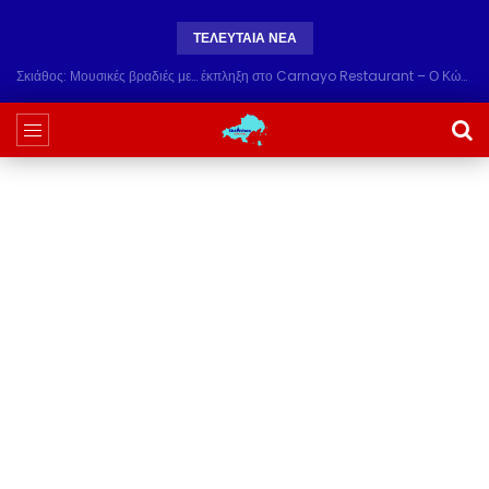
ΤΕΛΕΥΤΑΙΑ ΝΕΑ
Σκιάθος: Μουσικές βραδιές με… έκπληξη στο Carnayo Restaurant – Ο Κώστας Χαριτοδιπλωμένος (Videos)ξεσήκωσε το κοινό!