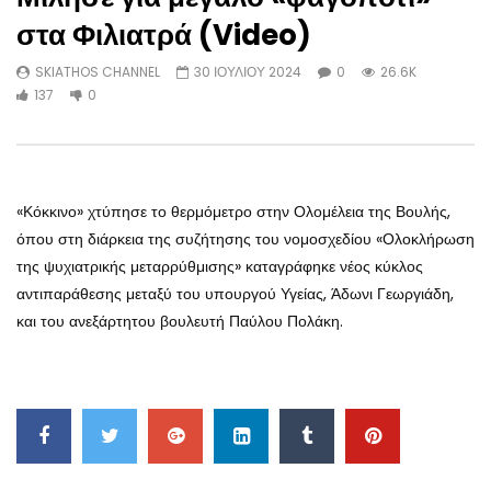
Συγκλόνισε ο Δημήτρης Νατσιός στην
Η Ελένη Λουκά τα… έσου
στα Φιλιατρά (Video)
Βουλή για τον Προσωπικό Αριθμό –
Στέφανο Κασσελάκη στο 
Πρόταση Νόμου κατέθεσε η ΝΙΚΗ
λέγοντας του: «Ντροπή 
SKIATHOS CHANNEL
30 ΙΟΥΛΙΟΥ 2024
0
26.6K
(Video)
κόλαση!» (Video)
137
0
SKIATHOS CHANNEL
1 ΜΑΪΟΥ 2025
SKIATHOS CHANNEL
485
19 ΙΑΝΟΥΑΡΙΟΥ 2025
385
«Κόκκινο» χτύπησε το θερμόμετρο στην Ολομέλεια της Βουλής,
όπου στη διάρκεια της συζήτησης του νομοσχεδίου «Ολοκλήρωση
της ψυχιατρικής μεταρρύθμισης» καταγράφηκε νέος κύκλος
αντιπαράθεσης μεταξύ του υπουργού Υγείας, Άδωνι Γεωργιάδη,
και του ανεξάρτητου βουλευτή Παύλου Πολάκη.