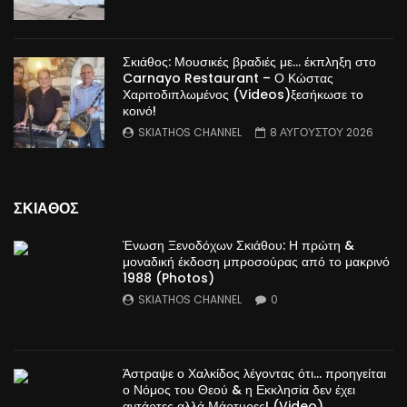
Σκιάθος: Μουσικές βραδιές με… έκπληξη στο
Carnayo Restaurant – Ο Κώστας
Χαριτοδιπλωμένος (Videos)ξεσήκωσε το
κοινό!
SKIATHOS CHANNEL
8 ΑΥΓΟΥΣΤΟΥ 2026
ΣΚΙΑΘΟΣ
Ένωση Ξενοδόχων Σκιάθου: Η πρώτη &
μοναδική έκδοση μπροσούρας από το μακρινό
1988 (Photos)
SKIATHOS CHANNEL
0
Άστραψε ο Χαλκίδος λέγοντας ότι… προηγείται
ο Νόμος του Θεού & η Εκκλησία δεν έχει
αντάρτες αλλά Μάρτυρες! (Video)