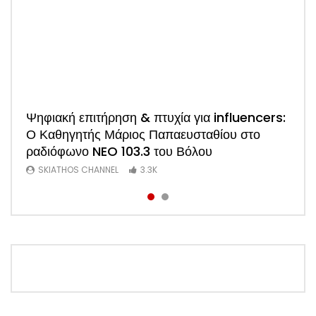
Watch
Ψηφιακή επιτήρηση & πτυχία για influencers:
ΑΠΟΚΛΕΙΣΤΙΚΟ: Η πρώτη συνέντευξη του
Ο Καθηγητής Μάριος Παπαευσταθίου στο
νέου Προέδρου Ξενοδόχων Σκιάθου Άκη
ραδιόφωνο NEO 103.3 του Βόλου
Τσαρούχη (Video)
SKIATHOS CHANNEL
SKIATHOS CHANNEL
3.3K
1