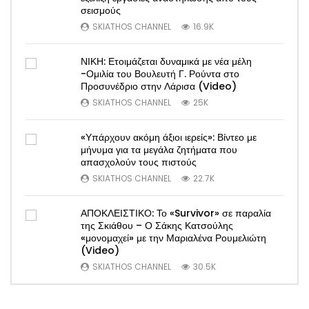
σεισμούς
SKIATHOS CHANNEL
16.9K
ΝΙΚΗ: Ετοιμάζεται δυναμικά με νέα μέλη
-Ομιλία του Βουλευτή Γ. Ρούντα στο
Προσυνέδριο στην Λάρισα (Video)
SKIATHOS CHANNEL
25K
«Υπάρχουν ακόμη άξιοι ιερείς»: Βίντεο με
μήνυμα για τα μεγάλα ζητήματα που
απασχολούν τους πιστούς
SKIATHOS CHANNEL
22.7K
ΑΠΟΚΛΕΙΣΤΙΚΟ: Το «Survivor» σε παραλία
της Σκιάθου – Ο Σάκης Κατσούλης
«μονομαχεί» με την Μαριαλένα Ρουμελιώτη
(Video)
SKIATHOS CHANNEL
30.5K