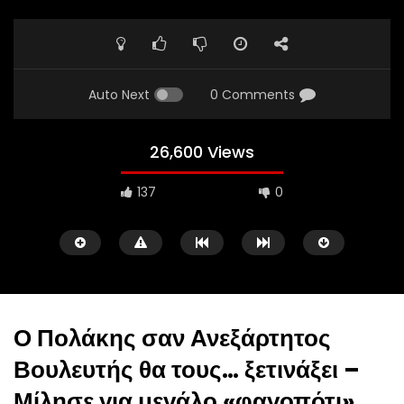
Auto Next
0 Comments
26,600 Views
137
0
Ο Πολάκης σαν Ανεξάρτητος
Βουλευτής θα τους… ξετινάξει –
Watch Later
Μίλησε για μεγάλο «φαγοπότι»