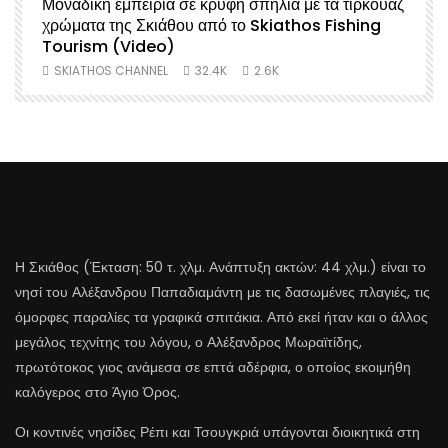
Μοναδική εμπειρία σε κρυφή σπηλιά με τα τιρκουάζ
χρώματα της Σκιάθου από το Skiathos Fishing
Σ
Tourism (Video)
SKIATHOS CHANNEL
32.4K
2.6K
Η Σκιάθος (Έκταση: 50 τ. χλμ. Ανάπτυξη ακτών: 44 χλμ.) είναι το
νησί του Αλέξανδρου Παπαδιαμάντη με τις δασωμένες πλαγιές, τις
όμορφες παραλίες τα γραφικά σπιτάκια. Από εκεί ήταν και ο άλλος
μεγάλος τεχνίτης του λόγου, ο Αλέξανδρος Μωραϊτίδης,
πρωτότοκος γιος ανάμεσα σε επτά αδέρφια, ο οποίος εκοιμήθη
καλόγερος στο Άγιο Όρος.
Οι κοντινές νησίδες Ρέπι και Τσουγκριά υπάγονται διοικητικά στη