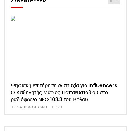
ΣΥΝΕΝΤΕΥΞΕΙΣ
Ψηφιακή επιτήρηση & πτυχία για influencers:
ΑΠΟ
Ο Καθηγητής Μάριος Παπαευσταθίου στο
νέο
ραδιόφωνο NEO 103.3 του Βόλου
Τσα
SKIATHOS CHANNEL
3.3K
SK