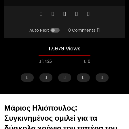
Auto Next
0 Comments
17,979 Views
1,425
0
Μάριος Ηλιόπουλος:
Συγκινημένος ομιλεί για τα
Watch Later
δύσκολα χρόνια του πατέρα του