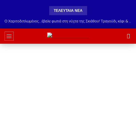
ΤΕΛΕΥΤΑΊΑ ΝΈΑ
Ο Χαριτοδιπλωμένος… έβαλε φωτιά στη νύχτα της Σκιάθου! Τραγούδι, κέφι & εκλεκτή παρέα στο Carnayo