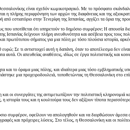
Θεσσαλονίκης είναι σχεδόν κωμικοτραγικό. Με το πρόσφατο σκάνδαλο
ται η πλήρης περιφρόνηση των αρχών της διαφάνειας και της αξιοκρατ
φή από εστιατόριο στην Τενερίφη της Ισπανίας, αγγίζει τα όρια της πρ
ς που υποτίθεται ότι υπηρετούν το δημόσιο συμφέρον; Η απουσία δι
 της Ισπανίας δείχνουν πλήρη ανευθυνότητα και ασέβεια προς τους πο
και πρωτότυπου σήματος για μια πόλη με τόσο πλούσια ιστορία, αρκ
0 ευρώ; Σε τι αντιστοιχεί αυτή η δαπάνη, όταν το αποτέλεσμα δεν είν
α αυτά. Οι απευθείας αναθέσεις, ιδίως σε έργα πολιτιστικής και κοι
τα και το όραμα μιας πόλης, και ιδιαίτερα μιας τόσο εμβληματικής υ
σιάστηκε μια προχειροδουλειά, τοποθετώντας τη Θεσσαλονίκη στο επί
 και οι συνεργάτες της αντιμετωπίζουν την πολιτιστική κληρονομιά κ
, η ιστορία τους και η κουλτούρα τους δεν αξίζουν τίποτα περισσότερ
μόσιο συμφέρον, οφείλουν να απολογηθούν και να διορθώσουν άμεσα α
ιγραφές και πρόχειρες λύσεις. Στο τέλος, η Θεσσαλονίκη και οι πολίτ