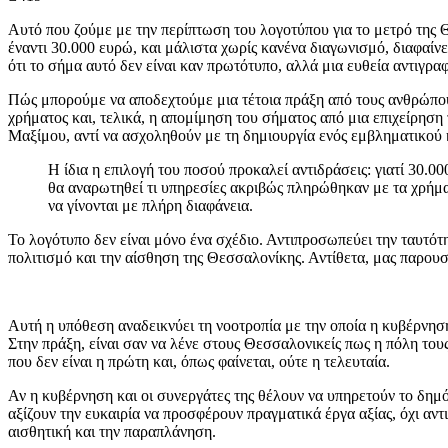
Αυτό που ζούμε με την περίπτωση του λογοτύπου για το μετρό της 
έναντι 30.000 ευρώ, και μάλιστα χωρίς κανένα διαγωνισμό, διαφαίνε
ότι το σήμα αυτό δεν είναι καν πρωτότυπο, αλλά μια ευθεία αντιγρα
Πώς μπορούμε να αποδεχτούμε μια τέτοια πράξη από τους ανθρώπου
χρήματος και, τελικά, η απομίμηση του σήματος από μια επιχείρηση
Μαξίμου, αντί να ασχοληθούν με τη δημιουργία ενός εμβληματικού 
Η ίδια η επιλογή του ποσού προκαλεί αντιδράσεις: γιατί 30.00
θα αναρωτηθεί τι υπηρεσίες ακριβώς πληρώθηκαν με τα χρήματ
να γίνονται με πλήρη διαφάνεια.
Το λογότυπο δεν είναι μόνο ένα σχέδιο. Αντιπροσωπεύει την ταυτότη
πολιτισμό και την αίσθηση της Θεσσαλονίκης. Αντίθετα, μας παρου
Αυτή η υπόθεση αναδεικνύει τη νοοτροπία με την οποία η κυβέρνηση
Στην πράξη, είναι σαν να λένε στους Θεσσαλονικείς πως η πόλη τους
που δεν είναι η πρώτη και, όπως φαίνεται, ούτε η τελευταία.
Αν η κυβέρνηση και οι συνεργάτες της θέλουν να υπηρετούν το δη
αξίζουν την ευκαιρία να προσφέρουν πραγματικά έργα αξίας, όχι αντ
αισθητική και την παραπλάνηση.