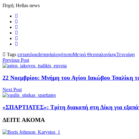
Πηγή: Hellas news
Tags
εστιατόριο
Ισπανία
λογότυπο
Μετρό Θεσσαλονίκης
Τενερίφη
Previous Post
22 Νοεμβρίου: Μνήμη του Αγίου Ιακώβου Τσαλίκη τ
Next Post
«ΣΠΑΡΤΙΑΤΕΣ»: Τρίτη διακοπή στη Δίκη για εξαπάτ
ΔΕΙΤΕ ΑΚΟΜΑ