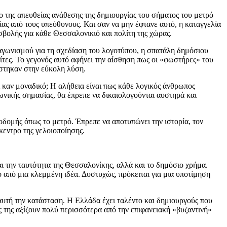
 της απευθείας ανάθεσης της δημιουργίας του σήματος του μετρό
ίας από τους υπεύθυνους. Και σαν να μην έφτανε αυτό, η καταγγελία
οσβολής για κάθε Θεσσαλονικιό και πολίτη της χώρας.
αγωνισμού για τη σχεδίαση του λογοτύπου, η σπατάλη δημόσιου
λίτες. Το γεγονός αυτό αφήνει την αίσθηση πως οι «φωστήρες» του
έστηκαν στην εύκολη λύση.
αι καν μοναδικό; Η αλήθεια είναι πως κάθε λογικός άνθρωπος
νωνικής σημασίας, θα έπρεπε να δικαιολογούνται αυστηρά και
ποδομής όπως το μετρό. Έπρεπε να αποτυπώνει την ιστορία, τον
κεντρο της γελοιοποίησης.
αι την ταυτότητα της Θεσσαλονίκης, αλλά και το δημόσιο χρήμα.
ο από μια κλεμμένη ιδέα. Δυστυχώς, πρόκειται για μια υποτίμηση
υτή την κατάσταση. Η Ελλάδα έχει ταλέντο και δημιουργούς που
ες της αξίζουν πολύ περισσότερα από την επιφανειακή «βυζαντινή»