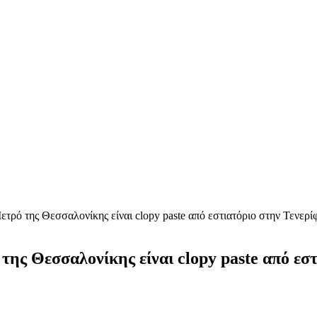
ρό της Θεσσαλονίκης είναι clopy paste από εστιατόριο στην Τενερίφ
ς Θεσσαλονίκης είναι clopy paste από εστ