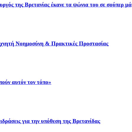
γός της Βρετανίας έκανε τα ψώνια του σε σούπερ μά
εχνητή Νοημοσύνη & Πρακτικές Προστασίας
ούν αυτόν τον τόπο»
ιδράσεις για την υπόθεση της Βρετανίδας