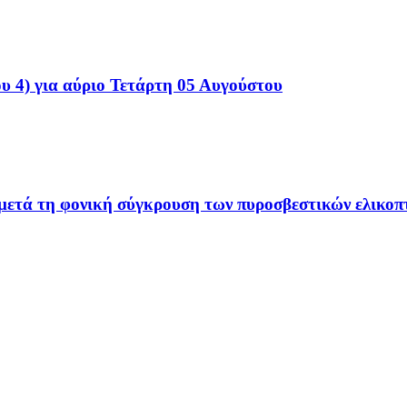
υ 4) για αύριο Τετάρτη 05 Αυγούστου
ετά τη φονική σύγκρουση των πυροσβεστικών ελικοπ