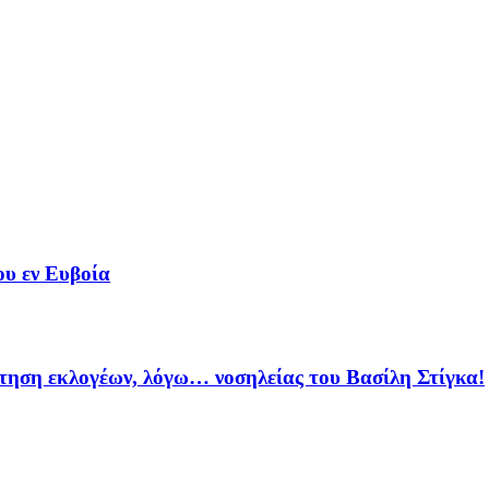
ου εν Ευβοία
ηση εκλογέων, λόγω… νοσηλείας του Βασίλη Στίγκα!