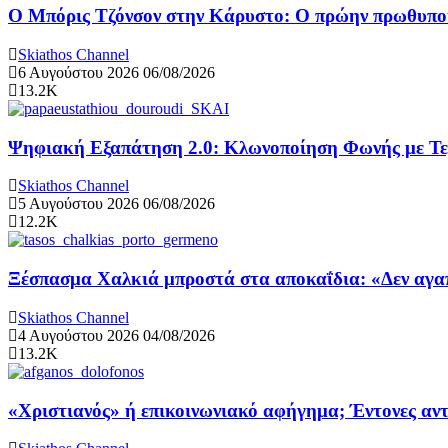
Ο Μπόρις Τζόνσον στην Κάρυστο: Ο πρώην πρωθυπουρ
Skiathos Channel
6 Αυγούστου 2026
06/08/2026
13.2K
Ψηφιακή Εξαπάτηση 2.0: Κλωνοποίηση Φωνής με Τ
Skiathos Channel
5 Αυγούστου 2026
06/08/2026
12.2K
Ξέσπασμα Χαλκιά μπροστά στα αποκαΐδια: «Δεν αγαπ
Skiathos Channel
4 Αυγούστου 2026
04/08/2026
13.2K
«Χριστιανός» ή επικοινωνιακό αφήγημα; Έντονες αντ