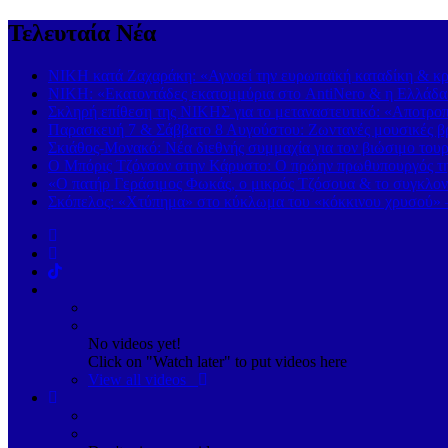
Τελευταία Νέα
ΝΙΚΗ κατά Ζαχαράκη: «Αγνοεί την ευρωπαϊκή καταδίκη & κρα
ΝΙΚΗ: «Εκατοντάδες εκατομμύρια στο AntiNero & η Ελλάδα σ
Σκληρή επίθεση της ΝΙΚΗΣ για το μεταναστευτικό: «Αποτροπή
Παρασκευή 7 & Σάββατο 8 Αυγούστου: Ζωντανές μουσικές βρα
Σκιάθος-Μονακό: Νέα διεθνής συμμαχία για τον βιώσιμο τουρ
Ο Μπόρις Τζόνσον στην Κάρυστο: Ο πρώην πρωθυπουργός της
«Ο πατήρ Γεράσιμος Φωκάς, ο μικρός Τζόσουα & το συγκλονι
Σκόπελος: «Χτύπημα» στο κύκλωμα του «κόκκινου χρυσού» 
No videos yet!
Click on "Watch later" to put videos here
View all videos