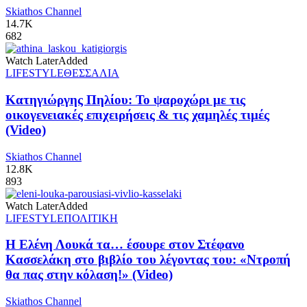
Skiathos Channel
14.7K
682
Watch Later
Added
LIFESTYLE
ΘΕΣΣΑΛΙΑ
Κατηγιώργης Πηλίου: Το ψαροχώρι με τις
οικογενειακές επιχειρήσεις & τις χαμηλές τιμές
(Video)
Skiathos Channel
12.8K
893
Watch Later
Added
LIFESTYLE
ΠΟΛΙΤΙΚΗ
Η Ελένη Λουκά τα… έσουρε στον Στέφανο
Κασσελάκη στο βιβλίο του λέγοντας του: «Ντροπή
θα πας στην κόλαση!» (Video)
Skiathos Channel