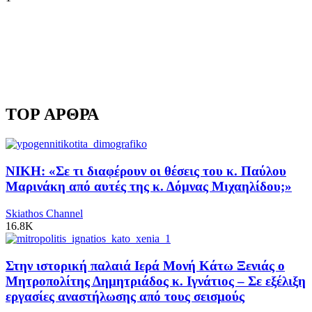
TOP ΑΡΘΡΑ
ΝΙΚΗ: «Σε τι διαφέρουν οι θέσεις του κ. Παύλου
Μαρινάκη από αυτές της κ. Δόμνας Μιχαηλίδου;»
Skiathos Channel
16.8K
Στην ιστορική παλαιά Ιερά Μονή Κάτω Ξενιάς ο
Μητροπολίτης Δημητριάδος κ. Ιγνάτιος – Σε εξέλιξη
εργασίες αναστήλωσης από τους σεισμούς