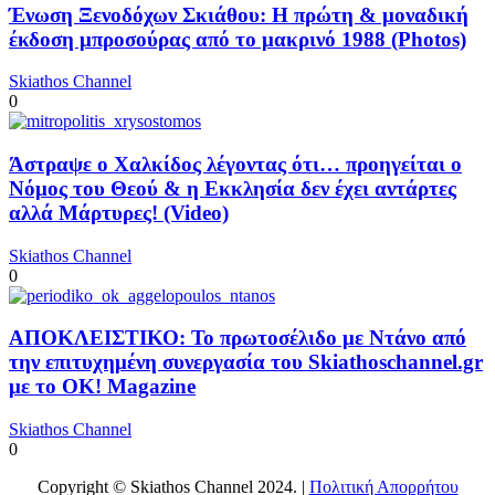
Ένωση Ξενοδόχων Σκιάθου: Η πρώτη & μοναδική
έκδοση μπροσούρας από το μακρινό 1988 (Photos)
Skiathos Channel
0
Άστραψε ο Χαλκίδος λέγοντας ότι… προηγείται ο
Νόμος του Θεού & η Εκκλησία δεν έχει αντάρτες
αλλά Μάρτυρες! (Video)
Skiathos Channel
0
ΑΠΟΚΛΕΙΣΤΙΚΟ: Το πρωτοσέλιδο με Ντάνο από
την επιτυχημένη συνεργασία του Skiathoschannel.gr
με το OK! Magazine
Skiathos Channel
0
Copyright © Skiathos Channel 2024. |
Πολιτική Απορρήτου