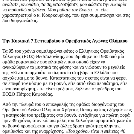
ανοίξατε μονοπάτια, τα σηματοδοτήσατε, μου δώσατε την ευκαιρία
να αισθανθώ ασφάλεια. Μου μάθατε τον Ενιπέα…»
, είπε
χαρακτηριστικά ο κ. Κουρκουρίκης, που έχει συμμετάσχει και στις
δύο διοργανώσεις.
Την Κυριακή 7 Σεπτεμβρίου ο Ορειβατικός Αγώνας Ολύμπου
Τα 95 του χρόνια συμπληρώνει φέτος ο Ελληνικός Ορειβατικός
Σύλλογος (ΕΟΣ) Θεσσαλονίκης, που ιδρύθηκε το 1930 από μία
ομάδα ρομαντικών φυσιολατρών, που σκοπό είχαν να
ανακαλύψουν τα μυστικά της φύσης και να νιώσουν το μεγαλείο
της. «Είναι το αρχαιότερο σωματείο στη βόρεια Ελλάδα που
ασχολείται με το βουνό. Καταστατικός του σκοπός είναι να φέρει
σε επαφή τον κόσμο με το βουνό, είτε αυτό είναι περπάτημα, είτε
είναι αναρρίχηση, είτε είναι τρέξιμο», δήλωσε ο πρόεδρος του
ΕΟΣΘ Πέτρος Καψούδας.
Από την πλευρά του ο επικεφαλής της ομάδας διοργάνωσης του
Ορειβατικού Αγώνα Ολύμπου Χρήστος Παπαχρήστος εξήγησε πως
η κατηγορία του τρεξίματος στο βουνό, εντάχθηκε για πρώτη φορά
πριν 39 χρόνια, όταν κάποια μέλη του Συλλόγου οραματίστηκαν ότι
το βουνό προσφέρεται και για άλλες δραστηριότητες πλην της
ορειβασίας και της αναρρίχησης.
«Του χρόνου είναι η επέτειος 40