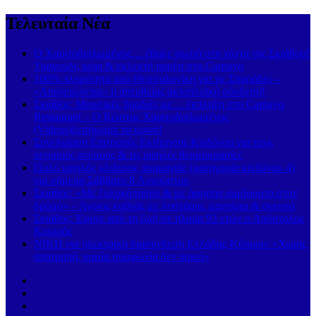
Τελευταία Νέα
Ο Χαριτοδιπλωμένος… έβαλε φωτιά στη νύχτα της Σκιάθου!
Τραγούδι, κέφι & εκλεκτή παρέα στο Carnayo
100% πληρότητα από Θεσσαλονίκη για τις Σποράδες –
«Απογειώνεται» η απευθείας ακτοπλοϊκή σύνδεση!
Σκιάθος: Μουσικές βραδιές με… έκπληξη στο Carnayo
Restaurant – Ο Κώστας Χαριτοδιπλωμένος
(Videos)ξεσήκωσε το κοινό!
Συνεδρίαση Επιτροπής Εκτίμησης Κινδύνου για τους
ισχυρούς ανέμους & τις υψηλές θερμοκρασίες
Πολύ υψηλός κίνδυνος πυρκαγιάς (κατηγορία κινδύνου 4)
για σήμερα Σάββατο 8 Αυγούστου
Σκιάθος: «Με ξυλοκόπησαν & με άφησαν αιμόφυρτο στον
δρόμο» – Άγριος καβγάς με λοστάρια, μαχαίρια & σφυριά
Σκιάθος: Έφυγε από τη ζωή σε ηλικία 93 ετών ο Απόστολος
Κουκιάς
ΝΙΚΗ για ηλεκτρική διασύνδεση Ελλάδας-Κύπρου: «Χωρίς
αποτροπή, καμία συμφωνία δεν αρκεί»