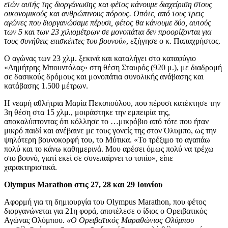
ετών αυτής της διοργάνωσης και φέτος κάνουμε διαχείριση στους
οικονομικούς και ανθρώπινους πόρους. Οπότε, από τους τρεις
αγώνες που διοργανώσαμε πέρυσι, φέτος θα κάνουμε δύο, αυτούς
των 5 και των 23 χιλιομέτρων σε μονοπάτια δεν προορίζονται για
τους συνήθεις επισκέπτες του βουνού»
, εξήγησε ο κ. Παπαχρήστος.
Ο αγώνας των 23 χλμ. ξεκινά και καταλήγει στο καταφύγιο
«Δημήτρης Μπουντόλας» στη θέση Σταυρός (920 μ.), με διαδρομή
σε δασικούς δρόμους και μονοπάτια συνολικής ανάβασης και
κατάβασης 1.500 μέτρων.
Η νεαρή αθλήτρια Μαρία Πεκοπούλου, που πέρυσι κατέκτησε την
3η θέση στα 15 χλμ., μοιράστηκε την εμπειρία της,
αποκαλύπτοντας ότι κόλλησε το …μικρόβιο από τότε που ήταν
μικρό παιδί και ανέβαινε με τους γονείς της στον Όλυμπο, ως την
ψηλότερη βουνοκορφή του, το Μύτικα. «Το τρέξιμο το αγαπάω
πολύ και το κάνω καθημερινά. Μου αρέσει όμως πολύ να τρέχω
στο βουνό, γιατί εκεί σε συνεπαίρνει το τοπίο», είπε
χαρακτηριστικά.
Olympus Marathon στις 27, 28 και 29 Ιουνίου
Αφορμή για τη δημιουργία του Olympus Marathon, που φέτος
διοργανώνεται για 21η φορά, αποτέλεσε ο ίδιος ο Ορειβατικός
Αγώνας Ολύμπου.
«Ο Ορειβατικός Μαραθώνιος Ολύμπου