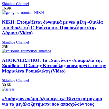
Skiathos Channel
16.9K
ΝΙΚΗ: Ετοιμάζεται δυναμικά με νέα μέλη -Ομιλία
του Βουλευτή Γ. Ρούντα στο Προσυνέδριο στην
Λάρισα (Video)
Skiathos Channel
25K
ΑΠΟΚΛΕΙΣΤΙΚΟ: Το «Survivor» σε παραλία της
Σκιάθου – Ο Σάκης Κατσούλης «μονομαχεί» με την
Μαριαλένα Ρουμελιώτη (Video)
Skiathos Channel
30.6K
«Υπάρχουν ακόμη άξιοι ιερείς»: Βίντεο με μήνυμα
για τα μεγάλα ζητήματα που απασχολούν τους