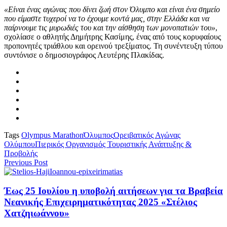
«Είναι ένας αγώνας που δίνει ζωή στον Όλυμπο και είναι ένα σημείο
που είμαστε τυχεροί να το έχουμε κοντά μας, στην Ελλάδα και να
παίρνουμε τις μυρωδιές του και την αίσθηση των μονοπατιών του»
,
σχολίασε ο αθλητής Δημήτρης Κασίμης, ένας από τους κορυφαίους
προπονητές τριάθλου και ορεινού τρεξίματος. Τη συνέντευξη τύπου
συντόνισε ο δημοσιογράφος Λευτέρης Πλακίδας.
Tags
Olympus Marathon
Όλυμπος
Ορειβατικός Αγώνας
Ολύμπου
Πιερικός Οργανισμός Τουριστικής Ανάπτυξης &
Προβολής
Previous Post
Έως 25 Ιουλίου η υποβολή αιτήσεων για τα Βραβεία
Νεανικής Επιχειρηματικότητας 2025 «Στέλιος
Χατζηιωάννου»