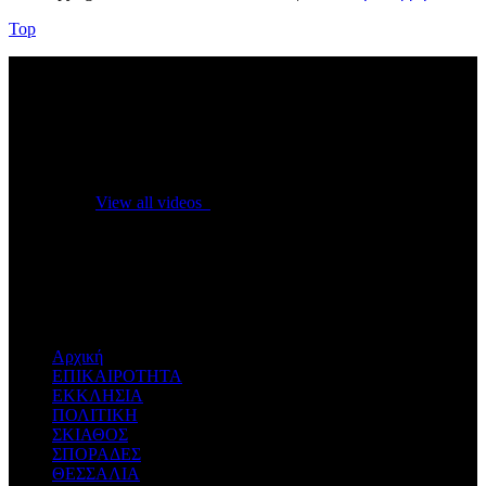
Top
No videos yet!
Click on "Watch later" to put videos here
View all videos
Don't miss new videos
Sign in to see updates from your favourite channels
Αρχική
ΕΠΙΚΑΙΡΟΤΗΤΑ
ΕΚΚΛΗΣΙΑ
ΠΟΛΙΤΙΚΗ
ΣΚΙΑΘΟΣ
ΣΠΟΡΑΔΕΣ
ΘΕΣΣΑΛΙΑ