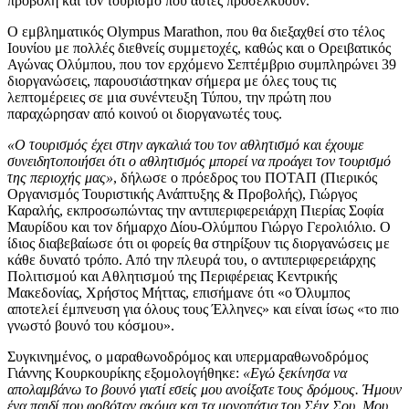
προβολή και τον τουρισμό που αυτές προσελκύουν.
Ο εμβληματικός Olympus Marathon, που θα διεξαχθεί στο τέλος
Ιουνίου με πολλές διεθνείς συμμετοχές, καθώς και ο Ορειβατικός
Αγώνας Ολύμπου, που τον ερχόμενο Σεπτέμβριο συμπληρώνει 39
διοργανώσεις, παρουσιάστηκαν σήμερα με όλες τους τις
λεπτομέρειες σε μια συνέντευξη Τύπου, την πρώτη που
παραχώρησαν από κοινού οι διοργανωτές τους.
«Ο τουρισμός έχει στην αγκαλιά του τον αθλητισμό και έχουμε
συνειδητοποιήσει ότι ο αθλητισμός μπορεί να προάγει τον τουρισμό
της περιοχής μας»
, δήλωσε ο πρόεδρος του ΠΟΤΑΠ (Πιερικός
Οργανισμός Τουριστικής Ανάπτυξης & Προβολής), Γιώργος
Καραλής, εκπροσωπώντας την αντιπεριφερειάρχη Πιερίας Σοφία
Μαυρίδου και τον δήμαρχο Δίου-Ολύμπου Γιώργο Γερολιόλιο. Ο
ίδιος διαβεβαίωσε ότι οι φορείς θα στηρίξουν τις διοργανώσεις με
κάθε δυνατό τρόπο. Από την πλευρά του, ο αντιπεριφερειάρχης
Πολιτισμού και Αθλητισμού της Περιφέρειας Κεντρικής
Μακεδονίας, Χρήστος Μήττας, επισήμανε ότι «ο Όλυμπος
αποτελεί έμπνευση για όλους τους Έλληνες» και είναι ίσως «το πιο
γνωστό βουνό του κόσμου».
Συγκινημένος, ο μαραθωνοδρόμος και υπερμαραθωνοδρόμος
Γιάννης Κουρκουρίκης εξομολογήθηκε:
«Εγώ ξεκίνησα να
απολαμβάνω το βουνό γιατί εσείς μου ανοίξατε τους δρόμους. Ήμουν
ένα παιδί που φοβόταν ακόμα και τα μονοπάτια του Σέιχ Σου. Μου