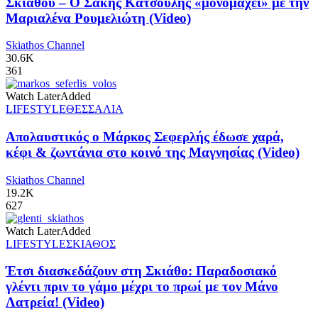
Σκιάθου – Ο Σάκης Κατσούλης «μονομαχεί» με την
Μαριαλένα Ρουμελιώτη (Video)
Skiathos Channel
30.6K
361
Watch Later
Added
LIFESTYLE
ΘΕΣΣΑΛΙΑ
Απολαυστικός ο Μάρκος Σεφερλής έδωσε χαρά,
κέφι & ζωντάνια στο κοινό της Μαγνησίας (Video)
Skiathos Channel
19.2K
627
Watch Later
Added
LIFESTYLE
ΣΚΙΑΘΟΣ
Έτσι διασκεδάζουν στη Σκιάθο: Παραδοσιακό
γλέντι πριν το γάμο μέχρι το πρωί με τον Μάνο
Λατρεία! (Video)