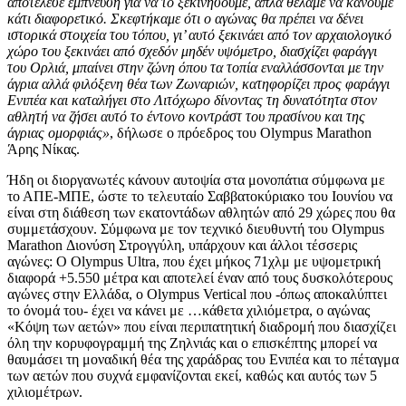
αποτέλεσε έμπνευση για να το ξεκινήσουμε, απλά θέλαμε να κάνουμε
κάτι διαφορετικό. Σκεφτήκαμε ότι ο αγώνας θα πρέπει να δένει
ιστορικά στοιχεία του τόπου, γι’ αυτό ξεκινάει από τον αρχαιολογικό
χώρο του ξεκινάει από σχεδόν μηδέν υψόμετρο, διασχίζει φαράγγι
του Ορλιά, μπαίνει στην ζώνη όπου τα τοπία εναλλάσσονται με την
άγρια αλλά φιλόξενη θέα των Ζωναριών, κατηφορίζει προς φαράγγι
Ενιπέα και καταλήγει στο Λιτόχωρο δίνοντας τη δυνατότητα στον
αθλητή να ζήσει αυτό το έντονο κοντράστ του πρασίνου και της
άγριας ομορφιάς»
, δήλωσε ο πρόεδρος του Olympus Marathon
Άρης Νίκας.
Ήδη οι διοργανωτές κάνουν αυτοψία στα μονοπάτια σύμφωνα με
το ΑΠΕ-ΜΠΕ, ώστε το τελευταίο Σαββατοκύριακο του Ιουνίου να
είναι στη διάθεση των εκατοντάδων αθλητών από 29 χώρες που θα
συμμετάσχουν. Σύμφωνα με τον τεχνικό διευθυντή του Olympus
Marathon Διονύση Στρογγύλη, υπάρχουν και άλλοι τέσσερις
αγώνες: Ο Olympus Ultra, που έχει μήκος 71χλμ με υψομετρική
διαφορά +5.550 μέτρα και αποτελεί έναν από τους δυσκολότερους
αγώνες στην Ελλάδα, ο Olympus Vertical που -όπως αποκαλύπτει
το όνομά του- έχει να κάνει με …κάθετα χιλιόμετρα, ο αγώνας
«Κόψη των αετών» που είναι περιπατητική διαδρομή που διασχίζει
όλη την κορυφογραμμή της Ζηλνιάς και ο επισκέπτης μπορεί να
θαυμάσει τη μοναδική θέα της χαράδρας του Ενιπέα και το πέταγμα
των αετών που συχνά εμφανίζονται εκεί, καθώς και αυτός των 5
χιλιομέτρων.