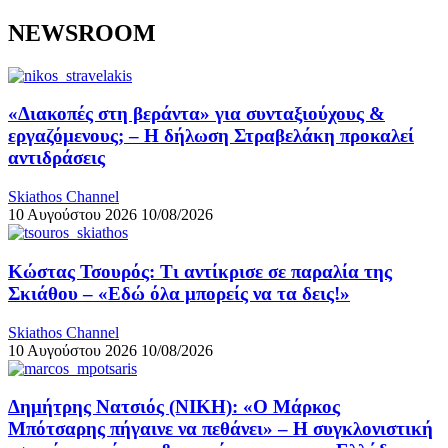
NEWSROOM
«Διακοπές στη βεράντα» για συνταξιούχους &
εργαζόμενους; – Η δήλωση Στραβελάκη προκαλεί
αντιδράσεις
Skiathos Channel
10 Αυγούστου 2026
10/08/2026
Κώστας Τσουρός: Τι αντίκρισε σε παραλία της
Σκιάθου – «Εδώ όλα μπορείς να τα δεις!»
Skiathos Channel
10 Αυγούστου 2026
10/08/2026
Δημήτρης Νατσιός (ΝΙΚΗ): «Ο Μάρκος
Μπότσαρης πήγαινε να πεθάνει» – Η συγκλονιστική