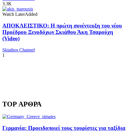
3.3K
Watch Later
Added
ΑΠΟΚΛΕΙΣΤΙΚΟ: Η πρώτη συνέντευξη του νέου
Προέδρου Ξενοδόχων Σκιάθου Άκη Τσαρούχη
(Video)
Skiathos Channel
1
TOP ΑΡΘΡΑ
Γερμανία: Προειδοποιεί τους τουρίστες για ταξίδια