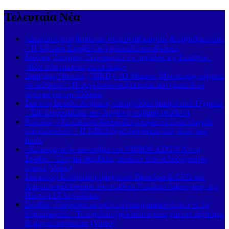
Τελευταία Νέα
«Διακοπές στη βεράντα» για συνταξιούχους & εργαζόμενους;
– Η δήλωση Στραβελάκη προκαλεί αντιδράσεις
Κώστας Τσουρός: Τι αντίκρισε σε παραλία της Σκιάθου –
«Εδώ όλα μπορείς να τα δεις!»
Δημήτρης Νατσιός (ΝΙΚΗ): «Ο Μάρκος Μπότσαρης πήγαινε
να πεθάνει» – Η συγκλονιστική ιστορία του ήρωα & το
μήνυμα για την Ελλάδα
Σοκ στη Σκιάθο: Ανήλικος καταγγέλλει βιασμό από 17χρονο
– Στο μικροσκόπιο των Αρχών η σοβαρή υπόθεση
Νατσιός: «Τα κόκκινα δάνεια δεν μπορεί να είναι παιχνίδι
στα σκοτεινά» – Η ΝΙΚΗ ζητά διαφάνεια στις τιμές των
funds
«Χειρουργική» μανούβρα του NISSOS AEGINA στη
Σκιάθο – Ελιγμοί ακριβείας μέσα σε ένα πολυσύχναστο
λιμάνι (Video)
Σκόπελος: Εκδήλωση τιμής στον Πρόεδρο & CEO του
Αμερικανοελληνικού Ινστιτούτου Νικόλαο Λαρυγγάκη την
Πέμπτη 13 Αυγούστου
Σκιάθος: Γουρούνα περνά με ένταση μπροστά από το 3ο
Νηπιαγωγείο – Το σχολείο ζητά απαντήσεις για την ταχύτητα
& μέτρα ασφαλείας (Video)