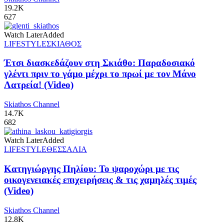
19.2K
627
Watch Later
Added
LIFESTYLE
ΣΚΙΑΘΟΣ
Έτσι διασκεδάζουν στη Σκιάθο: Παραδοσιακό
γλέντι πριν το γάμο μέχρι το πρωί με τον Μάνο
Λατρεία! (Video)
Skiathos Channel
14.7K
682
Watch Later
Added
LIFESTYLE
ΘΕΣΣΑΛΙΑ
Κατηγιώργης Πηλίου: Το ψαροχώρι με τις
οικογενειακές επιχειρήσεις & τις χαμηλές τιμές
(Video)
Skiathos Channel
12.8K