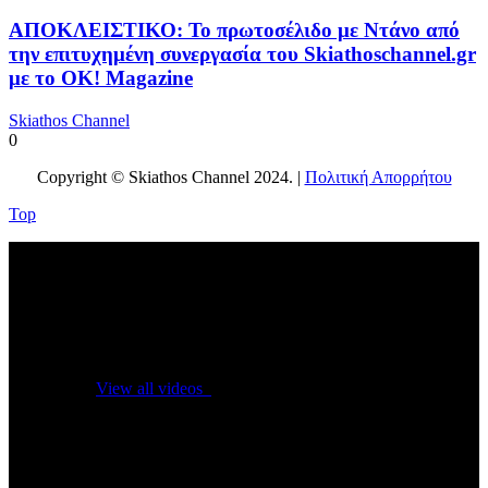
ΑΠΟΚΛΕΙΣΤΙΚΟ: Το πρωτοσέλιδο με Ντάνο από
την επιτυχημένη συνεργασία του Skiathoschannel.gr
με το OK! Magazine
Skiathos Channel
0
Copyright © Skiathos Channel 2024. |
Πολιτική Απορρήτου
Top
No videos yet!
Click on "Watch later" to put videos here
View all videos
Don't miss new videos
Sign in to see updates from your favourite channels