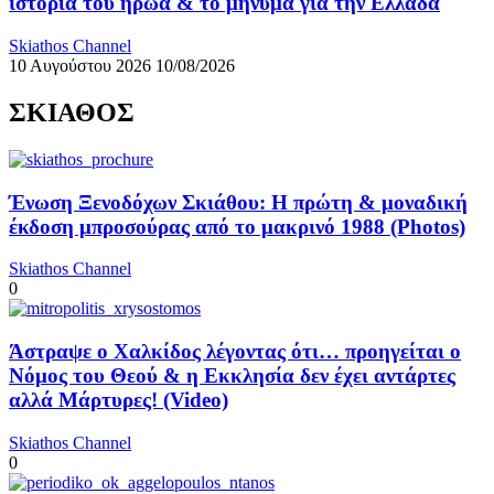
ιστορία του ήρωα & το μήνυμα για την Ελλάδα
Skiathos Channel
10 Αυγούστου 2026
10/08/2026
ΣΚΙΑΘΟΣ
Ένωση Ξενοδόχων Σκιάθου: Η πρώτη & μοναδική
έκδοση μπροσούρας από το μακρινό 1988 (Photos)
Skiathos Channel
0
Άστραψε ο Χαλκίδος λέγοντας ότι… προηγείται ο
Νόμος του Θεού & η Εκκλησία δεν έχει αντάρτες
αλλά Μάρτυρες! (Video)
Skiathos Channel
0