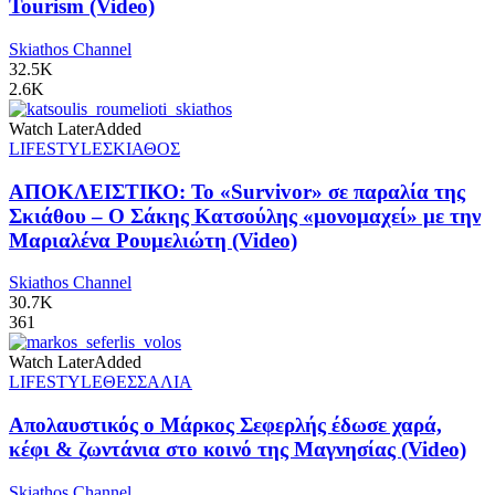
Tourism (Video)
Skiathos Channel
32.5K
2.6K
Watch Later
Added
LIFESTYLE
ΣΚΙΑΘΟΣ
ΑΠΟΚΛΕΙΣΤΙΚΟ: Το «Survivor» σε παραλία της
Σκιάθου – Ο Σάκης Κατσούλης «μονομαχεί» με την
Μαριαλένα Ρουμελιώτη (Video)
Skiathos Channel
30.7K
361
Watch Later
Added
LIFESTYLE
ΘΕΣΣΑΛΙΑ
Απολαυστικός ο Μάρκος Σεφερλής έδωσε χαρά,
κέφι & ζωντάνια στο κοινό της Μαγνησίας (Video)
Skiathos Channel