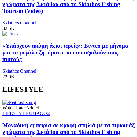
χρώματα της Σκιάθου από το Skiathos Fishing
Tourism (Video)
Skiathos Channel
32.5K
«Υπάρχουν ακόμη άξιοι ιερείς»: Βίντεο με μήνυμα
για τα μεγάλα ζητήματα που απασχολούν τους
πιστούς
Skiathos Channel
22.9K
LIFESTYLE
Watch Later
Added
LIFESTYLE
ΣΚΙΑΘΟΣ
Μοναδική εμπειρία σε κρυφή σπηλιά με τα τιρκουάζ
χρώματα της Σκιάθου από το Skiathos Fishing