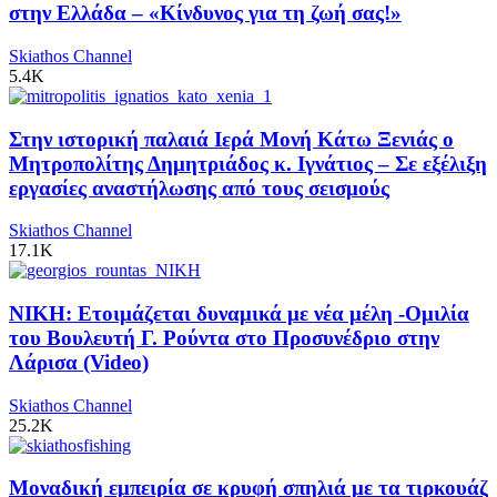
στην Ελλάδα – «Κίνδυνος για τη ζωή σας!»
Skiathos Channel
5.4K
Στην ιστορική παλαιά Ιερά Μονή Κάτω Ξενιάς ο
Μητροπολίτης Δημητριάδος κ. Ιγνάτιος – Σε εξέλιξη
εργασίες αναστήλωσης από τους σεισμούς
Skiathos Channel
17.1K
ΝΙΚΗ: Ετοιμάζεται δυναμικά με νέα μέλη -Ομιλία
του Βουλευτή Γ. Ρούντα στο Προσυνέδριο στην
Λάρισα (Video)
Skiathos Channel
25.2K
Μοναδική εμπειρία σε κρυφή σπηλιά με τα τιρκουάζ