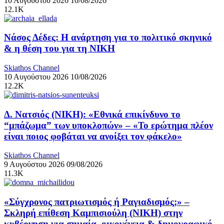
10 Αυγούστου 2026
10/08/2026
12.1K
Νάσος Δέδες: Η ανάρτηση για το πολιτικό σκηνικό
& η θέση του για τη ΝΙΚΗ
Skiathos Channel
10 Αυγούστου 2026
10/08/2026
12.2K
Δ. Νατσιός (ΝΙΚΗ): «Εθνικά επικίνδυνο το
“μπάζωμα” των υποκλοπών» – «Το ερώτημα πλέον
είναι ποιος φοβάται να ανοίξει τον φάκελο»
Skiathos Channel
9 Αυγούστου 2026
09/08/2026
11.3K
«Σύγχρονος πατριωτισμός ή Ραγιαδισμός;» –
Σκληρή επίθεση Καμπισιούλη (ΝΙΚΗ) στην
κυβέρνηση για σημαία, οικογένεια & δημογραφικό