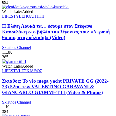
893
Watch Later
Added
LIFESTYLE
ΠΟΛΙΤΙΚΗ
Η Ελένη Λουκά τα… έσουρε στον Στέφανο
Κασσελάκη στο βιβλίο του λέγοντας του: «Ντροπή
θα πας στην κόλαση!» (Video)
Skiathos Channel
11.3K
385
Watch Later
Added
LIFESTYLE
ΣΚΙΑΘΟΣ
Σκιάθος: Το νέο mega yacht PRIVATE GG (2022-
23) 52m. των VALENTINO GARAVANI &
GIANCARLO GIAMMETTI (Video & Photos)
Skiathos Channel
11K
384