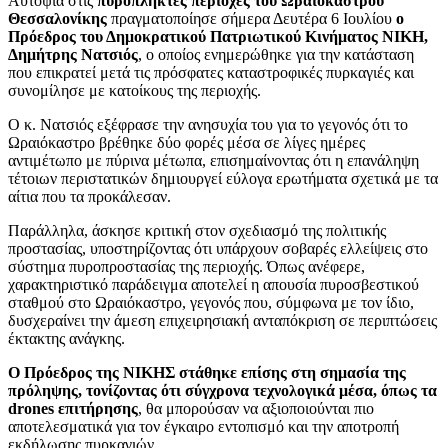
Αυτοψία στις
πυρόπληκτες περιοχές του Ωραιοκάστρου
Θεσσαλονίκης
πραγματοποίησε σήμερα Δευτέρα 6 Ιουλίου
ο
Πρόεδρος του Δημοκρατικού Πατριωτικού Κινήματος ΝΙΚΗ,
Δημήτρης Νατσιός
, ο οποίος ενημερώθηκε για την κατάσταση
που επικρατεί μετά τις πρόσφατες καταστροφικές πυρκαγιές και
συνομίλησε με κατοίκους της περιοχής.
Ο κ. Νατσιός εξέφρασε την ανησυχία του για το γεγονός ότι το
Ωραιόκαστρο βρέθηκε δύο φορές μέσα σε λίγες ημέρες
αντιμέτωπο με πύρινα μέτωπα, επισημαίνοντας ότι η επανάληψη
τέτοιων περιστατικών δημιουργεί εύλογα ερωτήματα σχετικά με τα
αίτια που τα προκάλεσαν.
Παράλληλα, άσκησε κριτική στον σχεδιασμό της πολιτικής
προστασίας, υποστηρίζοντας ότι υπάρχουν σοβαρές ελλείψεις στο
σύστημα πυροπροστασίας της περιοχής. Όπως ανέφερε,
χαρακτηριστικό παράδειγμα αποτελεί η απουσία πυροσβεστικού
σταθμού στο Ωραιόκαστρο, γεγονός που, σύμφωνα με τον ίδιο,
δυσχεραίνει την άμεση επιχειρησιακή ανταπόκριση σε περιπτώσεις
έκτακτης ανάγκης.
Ο Πρόεδρος της ΝΙΚΗΣ στάθηκε επίσης στη σημασία της
πρόληψης, τονίζοντας ότι σύγχρονα τεχνολογικά μέσα, όπως τα
drones επιτήρησης
, θα μπορούσαν να αξιοποιούνται πιο
αποτελεσματικά για τον έγκαιρο εντοπισμό και την αποτροπή
εκδήλωσης πυρκαγιών.