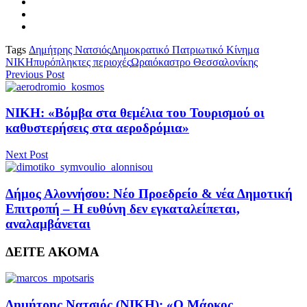
Tags
Δημήτρης Νατσιός
Δημοκρατικό Πατριωτικό Κίνημα
ΝΙΚΗ
πυρόπληκτες περιοχές
Ωραιόκαστρο Θεσσαλονίκης
Previous Post
ΝΙΚΗ: «Βόμβα στα θεμέλια του Τουρισμού οι
καθυστερήσεις στα αεροδρόμια»
Next Post
Δήμος Αλοννήσου: Νέο Προεδρείο & νέα Δημοτική
Επιτροπή – Η ευθύνη δεν εγκαταλείπεται,
αναλαμβάνεται
ΔΕΙΤΕ ΑΚΟΜΑ
Δημήτρης Νατσιός (ΝΙΚΗ): «Ο Μάρκος