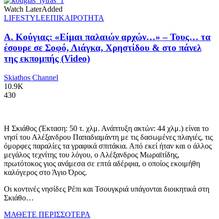
Watch Later
Added
LIFESTYLE
ΕΠΙΚΑΙΡΟΤΗΤΑ
Α. Κούγιας: «Είμαι παλαιών αρχών…» – Τους… τα
έσουρε σε Σοφό, Λιάγκα, Χρηστίδου & στο πάνελ
της εκπομπής (Video)
Skiathos Channel
10.9K
430
Η Σκιάθος (Έκταση: 50 τ. χλμ. Ανάπτυξη ακτών: 44 χλμ.) είναι το
νησί του Αλέξανδρου Παπαδιαμάντη με τις δασωμένες πλαγιές, τις
όμορφες παραλίες τα γραφικά σπιτάκια. Από εκεί ήταν και ο άλλος
μεγάλος τεχνίτης του λόγου, ο Αλέξανδρος Μωραϊτίδης,
πρωτότοκος γιος ανάμεσα σε επτά αδέρφια, ο οποίος εκοιμήθη
καλόγερος στο Άγιο Όρος.
Οι κοντινές νησίδες Ρέπι και Τσουγκριά υπάγονται διοικητικά στη
Σκιάθο…
ΜΑΘΕΤΕ ΠΕΡΙΣΣΟΤΕΡΑ