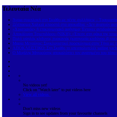
Τελευταία Νέα
Άγρια συμπλοκή στη Σκιάθο με πέντε συλλήψεις – Τραυματία
Ξέσπασμα Χαλκιά μπροστά στα αποκαΐδια: «Δεν αγαπούν αυτ
«Χριστιανός» ή επικοινωνιακό αφήγημα; Έντονες αντιδράσεις 
Αποκάλυψη Τσιμπιδάρου (ΝΙΚΗ): «Έπεσε στη φάκα της τσιμπί
Πολύ υψηλός κίνδυνος πυρκαγιάς (κατηγορία κινδύνου 4) για
Μαρία Μενούνος: Συγκλονιστικό προσκύνημα στην Τήνο με την
ΑΠΟΚΛΕΙΣΤΙΚΟ: Στη Σκιάθο το υπερπολυτελές sailing yach
Ο Μιχάλης Μητρούσης αποκαλύπτει τον αγαπημένο του τόπο σ
No videos yet!
Click on "Watch later" to put videos here
View all videos
Don't miss new videos
Sign in to see updates from your favourite channels