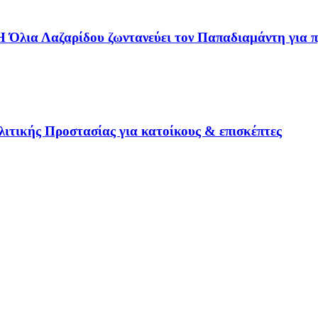
Η Όλια Λαζαρίδου ζωντανεύει τον Παπαδιαμάντη για 
ιτικής Προστασίας για κατοίκους & επισκέπτες