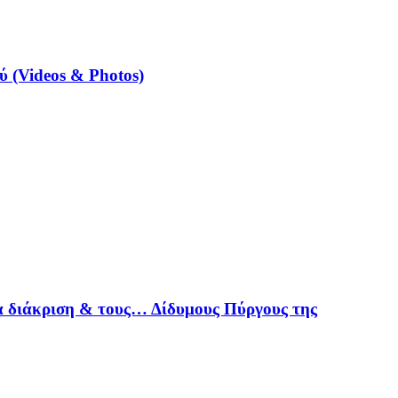
 (Videos & Photos)
α διάκριση & τους… Δίδυμους Πύργους της