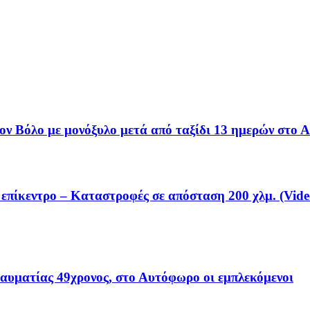
ν Βόλο με μονόξυλο μετά από ταξίδι 13 ημερών στο Α
επίκεντρο – Καταστροφές σε απόσταση 200 χλμ. (Vide
ραυματίας 49χρονος, στο Αυτόφωρο οι εμπλεκόμενοι