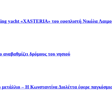
ing yacht «XASTERIA» του εφοπλιστή Νικόλα Λαιμού
 αναβαθμίζει δρόμους του νησιού
 μετάλλιο – Η Κωνσταντίνα Διολέττα έφερε παγκόσμι