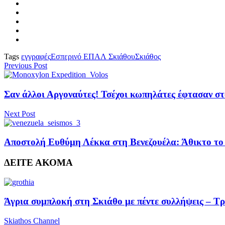
Tags
εγγραφές
Εσπερινό ΕΠΑΛ Σκιάθου
Σκιάθος
Previous Post
Σαν άλλοι Αργοναύτες! Τσέχοι κωπηλάτες έφτασαν στο
Next Post
Αποστολή Ευθύμη Λέκκα στη Βενεζουέλα: Άθικτο το 
ΔΕΙΤΕ ΑΚΟΜΑ
Άγρια συμπλοκή στη Σκιάθο με πέντε συλλήψεις – Τ
Skiathos Channel