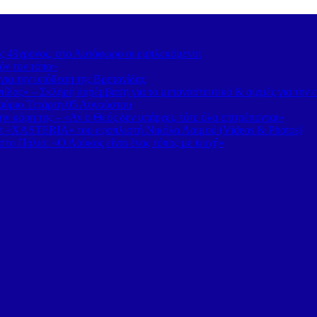
ς 49χρονος, στο Αυτόφωρο οι εμπλεκόμενοι
όν τον τόπο»
για την υπόθεση της Βρετανίδας
δας» – Σκληρή παρέμβαση για το μεταναστευτικό & αιχμές για την 
 αύριο Τετάρτη 05 Αυγούστου
 κόρη της – «Αν ο Θεός δεν υπάρχει, τότε όλα επιτρέπονται»
t «XASTERIA» του εφοπλιστή Νικόλα Λαιμού (Videos & Photos)
το Πήλιο: «Ο Λαύκος είναι ένας τόπος με ψυχή»