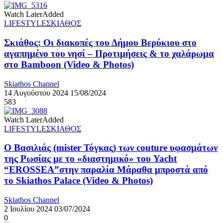
Watch Later
Added
LIFESTYLE
ΣΚΙΑΘΟΣ
Σκιάθος: Οι διακοπές του Δήμου Βερύκιου στο
αγαπημένο του νησί – Προτιμήσεις & το χαλάρωμα
στο Bamboon (Video & Photos)
Skiathos Channel
14 Αυγούστου 2024
15/08/2024
583
Watch Later
Added
LIFESTYLE
ΣΚΙΑΘΟΣ
Ο Βασιλιάς (mister Τόγκας) των couture υφασμάτων
της Ρωσίας με το «διαστημικό» του Yacht
“EROSSEA”στην παραλία Μάραθα μπροστά από
το Skiathos Palace (Video & Photos)
Skiathos Channel
2 Ιουλίου 2024
03/07/2024
0