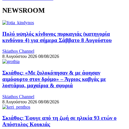
NEWSROOM
Πολύ υψηλός κίνδυνος πυρκαγιάς (κατηγορία
κινδύνου 4) για σήμερα Σάββατο 8 Αυγούστου
Skiathos Channel
8 Αυγούστου 2026
08/08/2026
Σκιάθος: «Με ξυλοκόπησαν & με άφησαν
αιμόφυρτο στον δρόμο» – Άγριος καβγάς με
λοστάρια, μαχαίρια & σφυριά
Skiathos Channel
8 Αυγούστου 2026
08/08/2026
Σκιάθος: Έφυγε από τη ζωή σε ηλικία 93 ετών ο
Απόστολος Κουκιάς