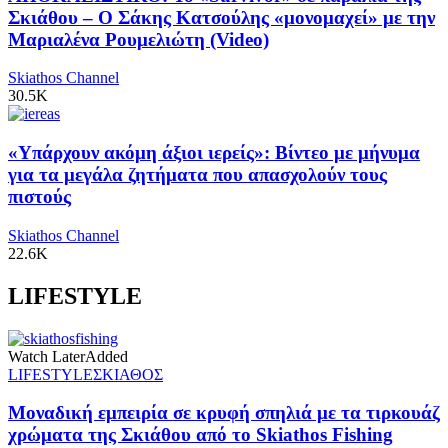
Σκιάθου – Ο Σάκης Κατσούλης «μονομαχεί» με την
Μαριαλένα Ρουμελιώτη (Video)
Skiathos Channel
30.5K
«Υπάρχουν ακόμη άξιοι ιερείς»: Βίντεο με μήνυμα
για τα μεγάλα ζητήματα που απασχολούν τους
πιστούς
Skiathos Channel
22.6K
LIFESTYLE
Watch Later
Added
LIFESTYLE
ΣΚΙΑΘΟΣ
Μοναδική εμπειρία σε κρυφή σπηλιά με τα τιρκουάζ
χρώματα της Σκιάθου από το Skiathos Fishing