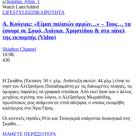
Watch Later
Added
LIFESTYLE
ΕΠΙΚΑΙΡΟΤΗΤΑ
Α. Κούγιας: «Είμαι παλαιών αρχών…» – Τους… τα
έσουρε σε Σοφό, Λιάγκα, Χρηστίδου & στο πάνελ
της εκπομπής (Video)
Skiathos Channel
10.9K
430
Η Σκιάθος (Έκταση: 50 τ. χλμ. Ανάπτυξη ακτών: 44 χλμ.) είναι το
νησί του Αλέξανδρου Παπαδιαμάντη με τις δασωμένες πλαγιές, τις
όμορφες παραλίες τα γραφικά σπιτάκια. Από εκεί ήταν και ο άλλος
μεγάλος τεχνίτης του λόγου, ο Αλέξανδρος Μωραϊτίδης,
πρωτότοκος γιος ανάμεσα σε επτά αδέρφια, ο οποίος εκοιμήθη
καλόγερος στο Άγιο Όρος.
Οι κοντινές νησίδες Ρέπι και Τσουγκριά υπάγονται διοικητικά στη
Σκιάθο…
ΜΑΘΕΤΕ ΠΕΡΙΣΣΟΤΕΡΑ