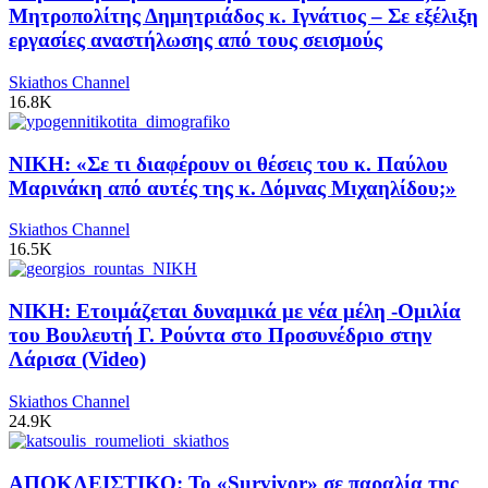
Μητροπολίτης Δημητριάδος κ. Ιγνάτιος – Σε εξέλιξη
εργασίες αναστήλωσης από τους σεισμούς
Skiathos Channel
16.8K
ΝΙΚΗ: «Σε τι διαφέρουν οι θέσεις του κ. Παύλου
Μαρινάκη από αυτές της κ. Δόμνας Μιχαηλίδου;»
Skiathos Channel
16.5K
ΝΙΚΗ: Ετοιμάζεται δυναμικά με νέα μέλη -Ομιλία
του Βουλευτή Γ. Ρούντα στο Προσυνέδριο στην
Λάρισα (Video)
Skiathos Channel
24.9K
ΑΠΟΚΛΕΙΣΤΙΚΟ: Το «Survivor» σε παραλία της