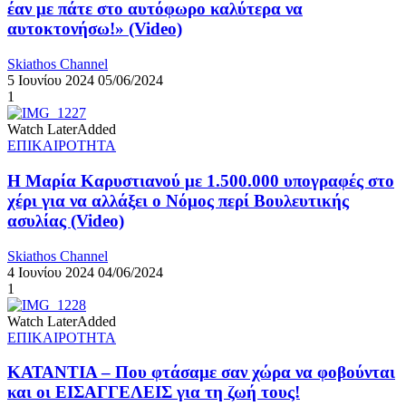
έαν με πάτε στο αυτόφωρο καλύτερα να
αυτοκτονήσω!» (Video)
Skiathos Channel
5 Ιουνίου 2024
05/06/2024
1
Watch Later
Added
ΕΠΙΚΑΙΡΟΤΗΤΑ
Η Μαρία Καρυστιανού με 1.500.000 υπογραφές στο
χέρι για να αλλάξει ο Νόμος περί Βουλευτικής
ασυλίας (Video)
Skiathos Channel
4 Ιουνίου 2024
04/06/2024
1
Watch Later
Added
ΕΠΙΚΑΙΡΟΤΗΤΑ
ΚΑΤΑΝΤΙΑ – Που φτάσαμε σαν χώρα να φοβούνται
και οι ΕΙΣΑΓΓΕΛΕΙΣ για τη ζωή τους!