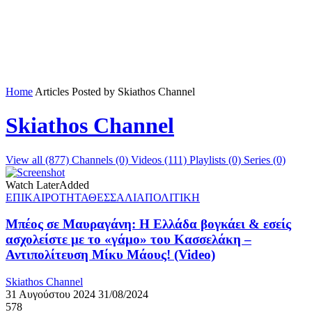
Home
Articles Posted by Skiathos Channel
Skiathos Channel
View all (877)
Channels (0)
Videos (111)
Playlists (0)
Series (0)
Watch Later
Added
ΕΠΙΚΑΙΡΟΤΗΤΑ
ΘΕΣΣΑΛΙΑ
ΠΟΛΙΤΙΚΗ
Μπέος σε Μαυραγάνη: Η Ελλάδα βογκάει & εσείς
ασχολείστε με το «γάμο» του Κασσελάκη –
Αντιπολίτευση Μίκυ Μάους! (Video)
Skiathos Channel
31 Αυγούστου 2024
31/08/2024
578