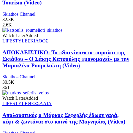
Tourism (Video)
Skiathos Channel
32.3K
2.6K
Watch Later
Added
LIFESTYLE
ΣΚΙΑΘΟΣ
ΑΠΟΚΛΕΙΣΤΙΚΟ: Το «Survivor» σε παραλία της
Σκιάθου – Ο Σάκης Κατσούλης «μονομαχεί» με την
Μαριαλένα Ρουμελιώτη (Video)
Skiathos Channel
30.5K
361
Watch Later
Added
LIFESTYLE
ΘΕΣΣΑΛΙΑ
Απολαυστικός ο Μάρκος Σεφερλής έδωσε χαρά,
κέφι & ζωντάνια στο κοινό της Μαγνησίας (Video)