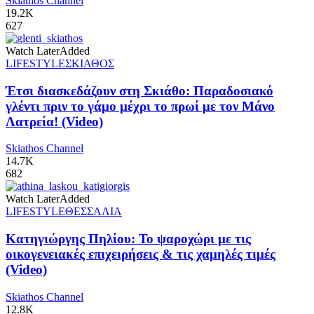
Skiathos Channel
19.2K
627
Watch Later
Added
LIFESTYLE
ΣΚΙΑΘΟΣ
Έτσι διασκεδάζουν στη Σκιάθο: Παραδοσιακό
γλέντι πριν το γάμο μέχρι το πρωί με τον Μάνο
Λατρεία! (Video)
Skiathos Channel
14.7K
682
Watch Later
Added
LIFESTYLE
ΘΕΣΣΑΛΙΑ
Κατηγιώργης Πηλίου: Το ψαροχώρι με τις
οικογενειακές επιχειρήσεις & τις χαμηλές τιμές
(Video)
Skiathos Channel
12.8K