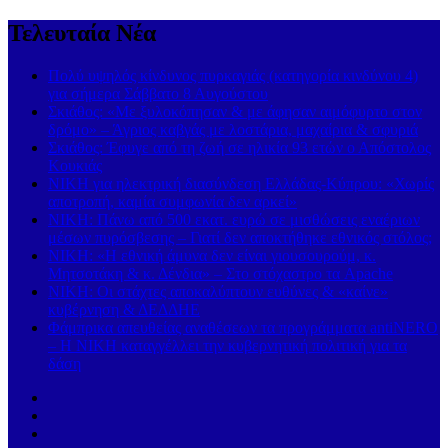
Τελευταία Νέα
Πολύ υψηλός κίνδυνος πυρκαγιάς (κατηγορία κινδύνου 4)
για σήμερα Σάββατο 8 Αυγούστου
Σκιάθος: «Με ξυλοκόπησαν & με άφησαν αιμόφυρτο στον
δρόμο» – Άγριος καβγάς με λοστάρια, μαχαίρια & σφυριά
Σκιάθος: Έφυγε από τη ζωή σε ηλικία 93 ετών ο Απόστολος
Κουκιάς
ΝΙΚΗ για ηλεκτρική διασύνδεση Ελλάδας-Κύπρου: «Χωρίς
αποτροπή, καμία συμφωνία δεν αρκεί»
ΝΙΚΗ: Πάνω από 500 εκατ. ευρώ σε μισθώσεις εναέριων
μέσων πυρόσβεσης – Γιατί δεν αποκτήθηκε εθνικός στόλος;
ΝΙΚΗ: «Η εθνική άμυνα δεν είναι γιουσουρούμ, κ.
Μητσοτάκη & κ. Δένδια» – Στο στόχαστρο τα Apache
ΝΙΚΗ: Οι στάχτες αποκαλύπτουν ευθύνες & «καίνε»
κυβέρνηση & ΔΕΔΔΗΕ
Φάμπρικα απευθείας αναθέσεων τα προγράμματα antiNERO
– Η ΝΙΚΗ καταγγέλλει την κυβερνητική πολιτική για τα
δάση