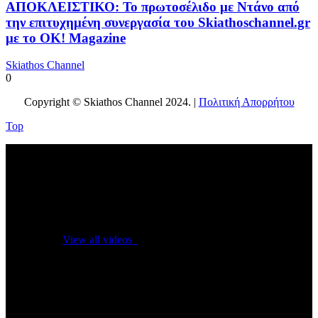
ΑΠΟΚΛΕΙΣΤΙΚΟ: Το πρωτοσέλιδο με Ντάνο από
την επιτυχημένη συνεργασία του Skiathoschannel.gr
με το OK! Magazine
Skiathos Channel
0
Copyright © Skiathos Channel 2024. |
Πολιτική Απορρήτου
Top
No videos yet!
Click on "Watch later" to put videos here
View all videos
Don't miss new videos
Sign in to see updates from your favourite channels