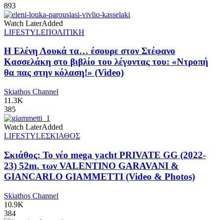
893
Watch Later
Added
LIFESTYLE
ΠΟΛΙΤΙΚΗ
Η Ελένη Λουκά τα… έσουρε στον Στέφανο
Κασσελάκη στο βιβλίο του λέγοντας του: «Ντροπή
θα πας στην κόλαση!» (Video)
Skiathos Channel
11.3K
385
Watch Later
Added
LIFESTYLE
ΣΚΙΑΘΟΣ
Σκιάθος: Το νέο mega yacht PRIVATE GG (2022-
23) 52m. των VALENTINO GARAVANI &
GIANCARLO GIAMMETTI (Video & Photos)
Skiathos Channel
10.9K
384