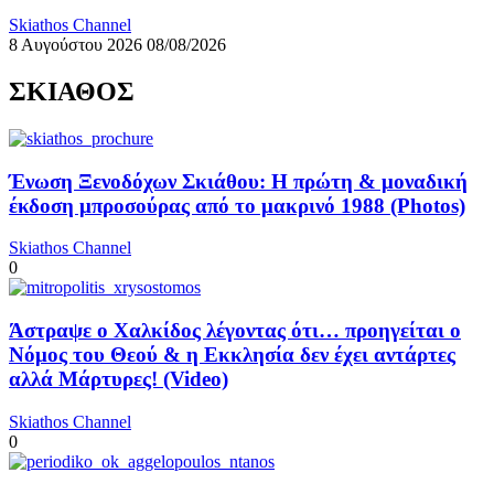
Skiathos Channel
8 Αυγούστου 2026
08/08/2026
ΣΚΙΑΘΟΣ
Ένωση Ξενοδόχων Σκιάθου: Η πρώτη & μοναδική
έκδοση μπροσούρας από το μακρινό 1988 (Photos)
Skiathos Channel
0
Άστραψε ο Χαλκίδος λέγοντας ότι… προηγείται ο
Νόμος του Θεού & η Εκκλησία δεν έχει αντάρτες
αλλά Μάρτυρες! (Video)
Skiathos Channel
0