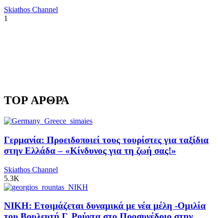
Skiathos Channel
1
TOP ΑΡΘΡΑ
Γερμανία: Προειδοποιεί τους τουρίστες για ταξίδια
στην Ελλάδα – «Κίνδυνος για τη ζωή σας!»
Skiathos Channel
5.3K
ΝΙΚΗ: Ετοιμάζεται δυναμικά με νέα μέλη -Ομιλία
του Βουλευτή Γ. Ρούντα στο Προσυνέδριο στην