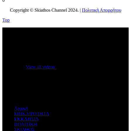
0
Copyright © Skiathos Channel 2024. |
Πολιτική Απορρήτου
Top
No videos yet!
Click on "Watch later" to put videos here
View all videos
Don't miss new videos
Sign in to see updates from your favourite channels
Αρχική
ΕΠΙΚΑΙΡΟΤΗΤΑ
ΕΚΚΛΗΣΙΑ
ΠΟΛΙΤΙΚΗ
ΣΚΙΑΘΟΣ