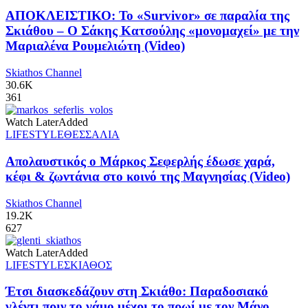
ΑΠΟΚΛΕΙΣΤΙΚΟ: Το «Survivor» σε παραλία της
Σκιάθου – Ο Σάκης Κατσούλης «μονομαχεί» με την
Μαριαλένα Ρουμελιώτη (Video)
Skiathos Channel
30.6K
361
Watch Later
Added
LIFESTYLE
ΘΕΣΣΑΛΙΑ
Απολαυστικός ο Μάρκος Σεφερλής έδωσε χαρά,
κέφι & ζωντάνια στο κοινό της Μαγνησίας (Video)
Skiathos Channel
19.2K
627
Watch Later
Added
LIFESTYLE
ΣΚΙΑΘΟΣ
Έτσι διασκεδάζουν στη Σκιάθο: Παραδοσιακό
γλέντι πριν το γάμο μέχρι το πρωί με τον Μάνο