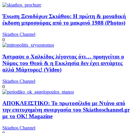
Ένωση Ξενοδόχων Σκιάθου: Η πρώτη & μοναδική
έκδοση μπροσούρας από το μακρινό 1988 (Photos)
Skiathos Channel
0
Άστραψε ο Χαλκίδος λέγοντας ότι… προηγείται ο
Νόμος του Θεού & η Εκκλησία δεν έχει αντάρτες
αλλά Μάρτυρες! (Video)
Skiathos Channel
0
ΑΠΟΚΛΕΙΣΤΙΚΟ: Το πρωτοσέλιδο με Ντάνο από
την επιτυχημένη συνεργασία του Skiathoschannel.gr
με το OK! Magazine
Skiathos Channel