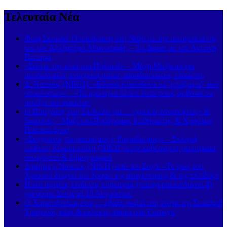
Τελευταία Νέα
Φαίη Σκορδά: Η απόδραση στη Νάξο με την οικογένειά της
και τον Αλέξανδρο Αθανασιάδη – Το dinner με τον Αντώνη
Πιτταρά
«Σώστε την ελιά του Πηλίου!» – Μάχη Μιτζικού για
συνδεδεμένη ενίσχυση στους παραδοσιακούς ελαιώνες
Δ. Νατσιός (ΝΙΚΗ): «Εθνικά επικίνδυνο το “μπάζωμα” των
υποκλοπών» – «Το ερώτημα πλέον είναι ποιος φοβάται να
ανοίξει τον φάκελο»
Ο Πασχάλης στη Σκόπελο για… «χρυσές αναμνήσεις» &
διακοπές – Μαζί του Πρόδρομος Καθηνιώτης & Χρήστος
Παλαιολόγος!
«Σύγχρονος πατριωτισμός ή Ραγιαδισμός;» – Σκληρή
επίθεση Καμπισιούλη (ΝΙΚΗ) στην κυβέρνηση για σημαία,
οικογένεια & δημογραφικό
Δημήτρης Νατσιός (ΝΙΚΗ) από τον Σοχό: «Το φως του
Χριστού δείχνει τον δρόμο της αναγέννησης & της ελπίδας»
Πολύ υψηλός κίνδυνος πυρκαγιάς (κατηγορία κινδύνου 4)
για αύριο Δευτέρα 10 Αυγούστου
Ο Χαριτοδιπλωμένος… έβαλε φωτιά στη νύχτα της Σκιάθου!
Τραγούδι, κέφι & εκλεκτή παρέα στο Carnayo