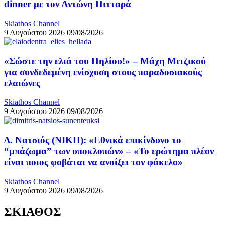
dinner με τον Αντώνη Πιτταρά
Skiathos Channel
9 Αυγούστου 2026
09/08/2026
«Σώστε την ελιά του Πηλίου!» – Μάχη Μιτζικού
για συνδεδεμένη ενίσχυση στους παραδοσιακούς
ελαιώνες
Skiathos Channel
9 Αυγούστου 2026
09/08/2026
Δ. Νατσιός (ΝΙΚΗ): «Εθνικά επικίνδυνο το
“μπάζωμα” των υποκλοπών» – «Το ερώτημα πλέον
είναι ποιος φοβάται να ανοίξει τον φάκελο»
Skiathos Channel
9 Αυγούστου 2026
09/08/2026
ΣΚΙΑΘΟΣ