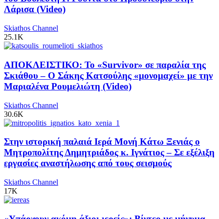
Λάρισα (Video)
Skiathos Channel
25.1K
ΑΠΟΚΛΕΙΣΤΙΚΟ: Το «Survivor» σε παραλία της
Σκιάθου – Ο Σάκης Κατσούλης «μονομαχεί» με την
Μαριαλένα Ρουμελιώτη (Video)
Skiathos Channel
30.6K
Στην ιστορική παλαιά Ιερά Μονή Κάτω Ξενιάς ο
Μητροπολίτης Δημητριάδος κ. Ιγνάτιος – Σε εξέλιξη
εργασίες αναστήλωσης από τους σεισμούς
Skiathos Channel
17K
«Υπάρχουν ακόμη άξιοι ιερείς»: Βίντεο με μήνυμα