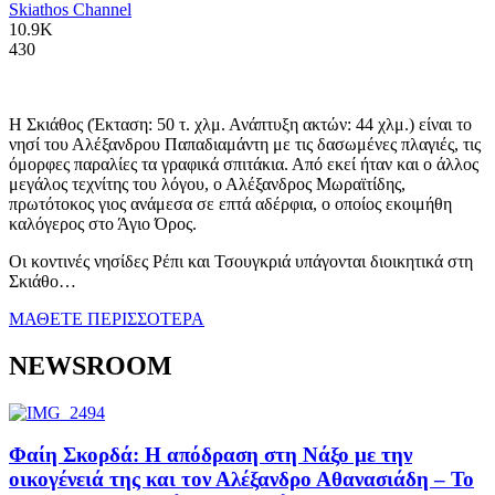
Skiathos Channel
10.9K
430
Η Σκιάθος (Έκταση: 50 τ. χλμ. Ανάπτυξη ακτών: 44 χλμ.) είναι το
νησί του Αλέξανδρου Παπαδιαμάντη με τις δασωμένες πλαγιές, τις
όμορφες παραλίες τα γραφικά σπιτάκια. Από εκεί ήταν και ο άλλος
μεγάλος τεχνίτης του λόγου, ο Αλέξανδρος Μωραϊτίδης,
πρωτότοκος γιος ανάμεσα σε επτά αδέρφια, ο οποίος εκοιμήθη
καλόγερος στο Άγιο Όρος.
Οι κοντινές νησίδες Ρέπι και Τσουγκριά υπάγονται διοικητικά στη
Σκιάθο…
ΜΑΘΕΤΕ ΠΕΡΙΣΣΟΤΕΡΑ
NEWSROOM
Φαίη Σκορδά: Η απόδραση στη Νάξο με την
οικογένειά της και τον Αλέξανδρο Αθανασιάδη – Το