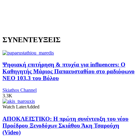
ΣΥΝΕΝΤΕΥΞΕΙΣ
Ψηφιακή επιτήρηση & πτυχία για influencers: Ο
Καθηγητής Μάριος Παπαευσταθίου στο ραδιόφωνο
NEO 103.3 του Βόλου
Skiathos Channel
3.3K
Watch Later
Added
ΑΠΟΚΛΕΙΣΤΙΚΟ: Η πρώτη συνέντευξη του νέου
Προέδρου Ξενοδόχων Σκιάθου Άκη Τσαρούχη
(Video)