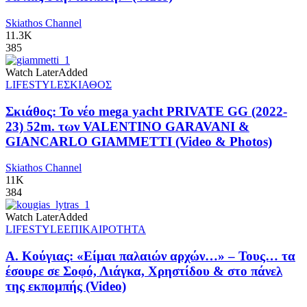
Skiathos Channel
11.3K
385
Watch Later
Added
LIFESTYLE
ΣΚΙΑΘΟΣ
Σκιάθος: Το νέο mega yacht PRIVATE GG (2022-
23) 52m. των VALENTINO GARAVANI &
GIANCARLO GIAMMETTI (Video & Photos)
Skiathos Channel
11K
384
Watch Later
Added
LIFESTYLE
ΕΠΙΚΑΙΡΟΤΗΤΑ
Α. Κούγιας: «Είμαι παλαιών αρχών…» – Τους… τα
έσουρε σε Σοφό, Λιάγκα, Χρηστίδου & στο πάνελ
της εκπομπής (Video)