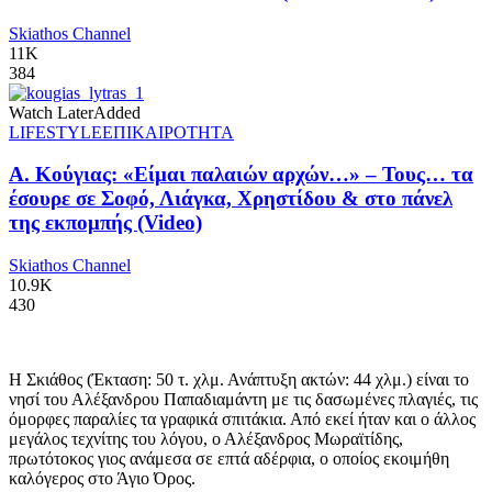
Skiathos Channel
11K
384
Watch Later
Added
LIFESTYLE
ΕΠΙΚΑΙΡΟΤΗΤΑ
Α. Κούγιας: «Είμαι παλαιών αρχών…» – Τους… τα
έσουρε σε Σοφό, Λιάγκα, Χρηστίδου & στο πάνελ
της εκπομπής (Video)
Skiathos Channel
10.9K
430
Η Σκιάθος (Έκταση: 50 τ. χλμ. Ανάπτυξη ακτών: 44 χλμ.) είναι το
νησί του Αλέξανδρου Παπαδιαμάντη με τις δασωμένες πλαγιές, τις
όμορφες παραλίες τα γραφικά σπιτάκια. Από εκεί ήταν και ο άλλος
μεγάλος τεχνίτης του λόγου, ο Αλέξανδρος Μωραϊτίδης,
πρωτότοκος γιος ανάμεσα σε επτά αδέρφια, ο οποίος εκοιμήθη
καλόγερος στο Άγιο Όρος.