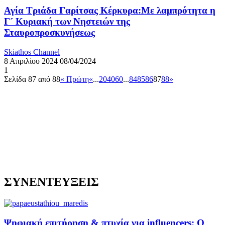
Αγία Τριάδα Γαρίτσας Κέρκυρα:Με λαμπρότητα η
Γ´ Κυριακή των Νηστειών της
Σταυροπροσκυνήσεως
Skiathos Channel
8 Απριλίου 2024
08/04/2024
1
Σελίδα 87 από 88
« Πρώτη
«
...
20
40
60
...
84
85
86
87
88
»
ΣΥΝΕΝΤΕΥΞΕΙΣ
Ψηφιακή επιτήρηση & πτυχία για influencers: Ο