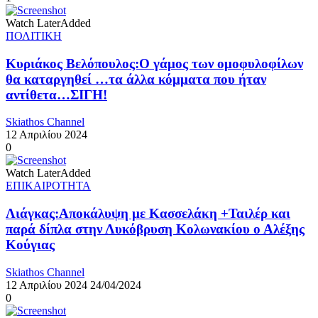
Watch Later
Added
ΠΟΛΙΤΙΚΗ
Κυριάκος Βελόπουλος:Ο γάμος των ομοφυλοφίλων
θα καταργηθεί …τα άλλα κόμματα που ήταν
αντίθετα…ΣΙΓΗ!
Skiathos Channel
12 Απριλίου 2024
0
Watch Later
Added
ΕΠΙΚΑΙΡΟΤΗΤΑ
Λιάγκας:Αποκάλυψη με Κασσελάκη +Ταιλέρ και
παρά δίπλα στην Λυκόβρυση Κολωνακίου ο Αλέξης
Κούγιας
Skiathos Channel
12 Απριλίου 2024
24/04/2024
0