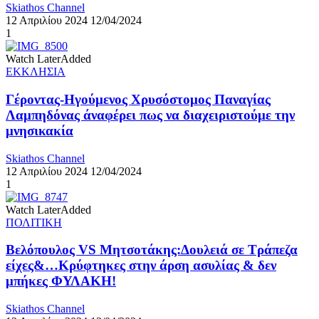
Skiathos Channel
12 Απριλίου 2024
12/04/2024
1
Watch Later
Added
ΕΚΚΛΗΣΙΑ
Γέροντας-Ηγούμενος Χρυσόστομος Παναγίας
Λαμπηδόνας άναφέρει πως να διαχειριστούμε την
μνησικακία
Skiathos Channel
12 Απριλίου 2024
12/04/2024
1
Watch Later
Added
ΠΟΛΙΤΙΚΗ
Βελόπουλος VS Μητσοτάκης:Δουλειά σε Τράπεζα
είχες&…Κρύφτηκες στην άρση ασυλίας & δεν
μπήκες ΦΥΛΑΚΗ!
Skiathos Channel