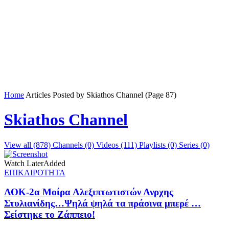
Home
Articles Posted by Skiathos Channel
(Page 87)
Skiathos Channel
View all (878)
Channels (0)
Videos (111)
Playlists (0)
Series (0)
Watch Later
Added
ΕΠΙΚΑΙΡΟΤΗΤΑ
ΛΟΚ-2α Μοίρα Αλεξιπτωτιστών Ανρχης
Στυλιανίδης…Ψηλά ψηλά τα πράσινα μπερέ …
Σείστηκε το Ζάππειο!