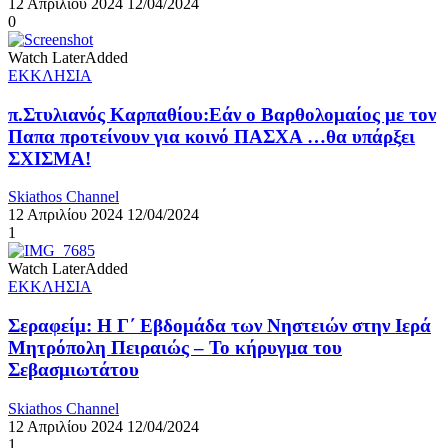
12 Απριλίου 2024
12/04/2024
0
Watch Later
Added
ΕΚΚΛΗΣΙΑ
π.Στυλιανός Καρπαθίου:Εάν ο Βαρθολομαίος με τον
Παπα προτείνουν για κοινό ΠΑΣΧΑ …θα υπάρξει
ΣΧΙΣΜΑ!
Skiathos Channel
12 Απριλίου 2024
12/04/2024
1
Watch Later
Added
ΕΚΚΛΗΣΙΑ
Σεραφείμ: Η Γ΄ Εβδομάδα των Νηστειών στην Ιερά
Μητρόπολη Πειραιώς – Το κήρυγμα του
Σεβασμιωτάτου
Skiathos Channel
12 Απριλίου 2024
12/04/2024
1