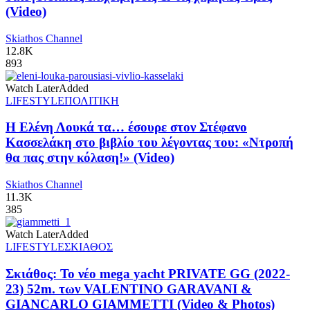
(Video)
Skiathos Channel
12.8K
893
Watch Later
Added
LIFESTYLE
ΠΟΛΙΤΙΚΗ
Η Ελένη Λουκά τα… έσουρε στον Στέφανο
Κασσελάκη στο βιβλίο του λέγοντας του: «Ντροπή
θα πας στην κόλαση!» (Video)
Skiathos Channel
11.3K
385
Watch Later
Added
LIFESTYLE
ΣΚΙΑΘΟΣ
Σκιάθος: Το νέο mega yacht PRIVATE GG (2022-
23) 52m. των VALENTINO GARAVANI &
GIANCARLO GIAMMETTI (Video & Photos)