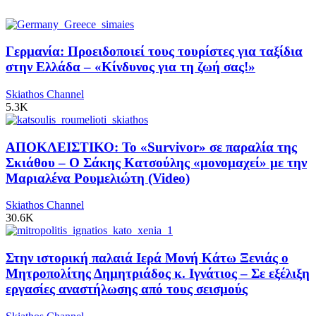
Γερμανία: Προειδοποιεί τους τουρίστες για ταξίδια
στην Ελλάδα – «Κίνδυνος για τη ζωή σας!»
Skiathos Channel
5.3K
ΑΠΟΚΛΕΙΣΤΙΚΟ: Το «Survivor» σε παραλία της
Σκιάθου – Ο Σάκης Κατσούλης «μονομαχεί» με την
Μαριαλένα Ρουμελιώτη (Video)
Skiathos Channel
30.6K
Στην ιστορική παλαιά Ιερά Μονή Κάτω Ξενιάς ο
Μητροπολίτης Δημητριάδος κ. Ιγνάτιος – Σε εξέλιξη
εργασίες αναστήλωσης από τους σεισμούς