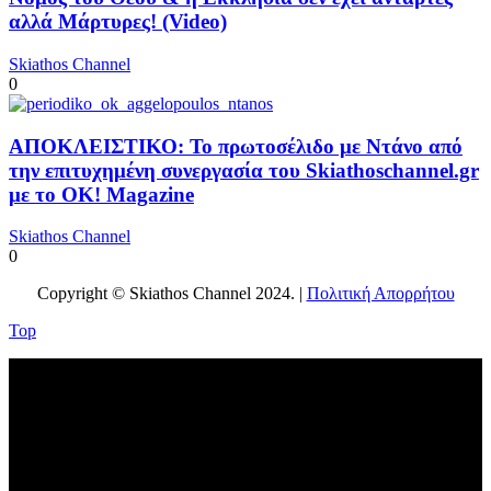
αλλά Μάρτυρες! (Video)
Skiathos Channel
0
ΑΠΟΚΛΕΙΣΤΙΚΟ: Το πρωτοσέλιδο με Ντάνο από
την επιτυχημένη συνεργασία του Skiathoschannel.gr
με το OK! Magazine
Skiathos Channel
0
Copyright © Skiathos Channel 2024. |
Πολιτική Απορρήτου
Top
No videos yet!
Click on "Watch later" to put videos here