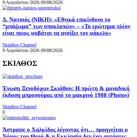
9 Αυγούστου 2026
09/08/2026
Δ. Νατσιός (ΝΙΚΗ): «Εθνικά επικίνδυνο το
“μπάζωμα” των υποκλοπών» – «Το ερώτημα πλέον
είναι ποιος φοβάται να ανοίξει τον φάκελο»
Skiathos Channel
9 Αυγούστου 2026
09/08/2026
ΣΚΙΑΘΟΣ
Ένωση Ξενοδόχων Σκιάθου: Η πρώτη & μοναδική
έκδοση μπροσούρας από το μακρινό 1988 (Photos)
Skiathos Channel
0
Άστραψε ο Χαλκίδος λέγοντας ότι… προηγείται ο
Νόμος του Θεού & η Εκκλησία δεν έχει αντάρτες