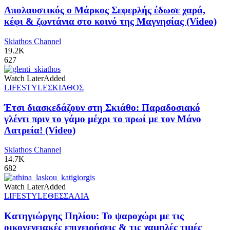
Απολαυστικός ο Μάρκος Σεφερλής έδωσε χαρά,
κέφι & ζωντάνια στο κοινό της Μαγνησίας (Video)
Skiathos Channel
19.2K
627
Watch Later
Added
LIFESTYLE
ΣΚΙΑΘΟΣ
Έτσι διασκεδάζουν στη Σκιάθο: Παραδοσιακό
γλέντι πριν το γάμο μέχρι το πρωί με τον Μάνο
Λατρεία! (Video)
Skiathos Channel
14.7K
682
Watch Later
Added
LIFESTYLE
ΘΕΣΣΑΛΙΑ
Κατηγιώργης Πηλίου: Το ψαροχώρι με τις
οικογενειακές επιχειρήσεις & τις χαμηλές τιμές