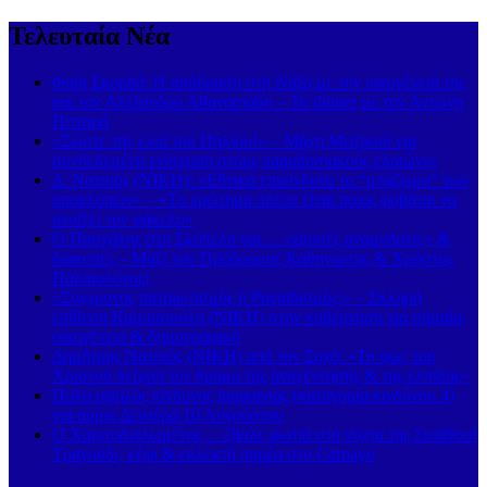
Τελευταία Νέα
Φαίη Σκορδά: Η απόδραση στη Νάξο με την οικογένειά της
και τον Αλέξανδρο Αθανασιάδη – Το dinner με τον Αντώνη
Πιτταρά
«Σώστε την ελιά του Πηλίου!» – Μάχη Μιτζικού για
συνδεδεμένη ενίσχυση στους παραδοσιακούς ελαιώνες
Δ. Νατσιός (ΝΙΚΗ): «Εθνικά επικίνδυνο το “μπάζωμα” των
υποκλοπών» – «Το ερώτημα πλέον είναι ποιος φοβάται να
ανοίξει τον φάκελο»
Ο Πασχάλης στη Σκόπελο για… «χρυσές αναμνήσεις» &
διακοπές – Μαζί του Πρόδρομος Καθηνιώτης & Χρήστος
Παλαιολόγος!
«Σύγχρονος πατριωτισμός ή Ραγιαδισμός;» – Σκληρή
επίθεση Καμπισιούλη (ΝΙΚΗ) στην κυβέρνηση για σημαία,
οικογένεια & δημογραφικό
Δημήτρης Νατσιός (ΝΙΚΗ) από τον Σοχό: «Το φως του
Χριστού δείχνει τον δρόμο της αναγέννησης & της ελπίδας»
Πολύ υψηλός κίνδυνος πυρκαγιάς (κατηγορία κινδύνου 4)
για αύριο Δευτέρα 10 Αυγούστου
Ο Χαριτοδιπλωμένος… έβαλε φωτιά στη νύχτα της Σκιάθου!
Τραγούδι, κέφι & εκλεκτή παρέα στο Carnayo