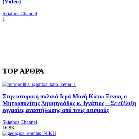
(Video)
Skiathos Channel
1
TOP ΑΡΘΡΑ
Στην ιστορική παλαιά Ιερά Μονή Κάτω Ξενιάς ο
Μητροπολίτης Δημητριάδος κ. Ιγνάτιος – Σε εξέλιξη
εργασίες αναστήλωσης από τους σεισμούς
Skiathos Channel
16.8K