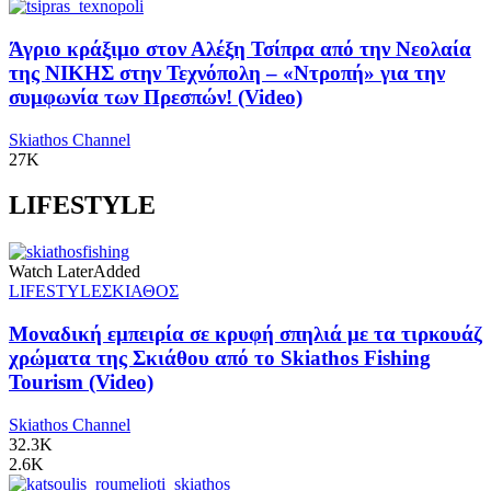
Άγριο κράξιμο στον Αλέξη Τσίπρα από την Νεολαία
της ΝΙΚΗΣ στην Τεχνόπολη – «Ντροπή» για την
συμφωνία των Πρεσπών! (Video)
Skiathos Channel
27K
LIFESTYLE
Watch Later
Added
LIFESTYLE
ΣΚΙΑΘΟΣ
Μοναδική εμπειρία σε κρυφή σπηλιά με τα τιρκουάζ
χρώματα της Σκιάθου από το Skiathos Fishing
Tourism (Video)
Skiathos Channel
32.3K
2.6K