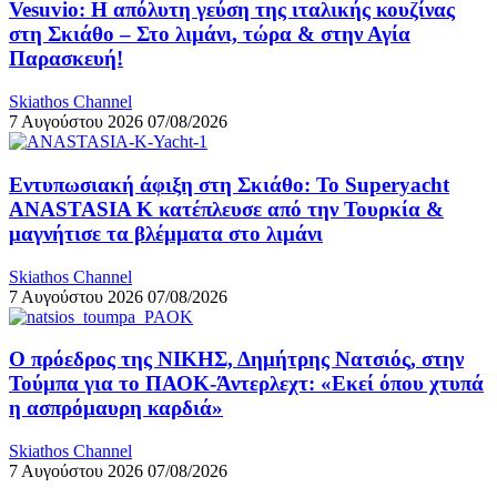
Vesuvio: Η απόλυτη γεύση της ιταλικής κουζίνας
στη Σκιάθο – Στο λιμάνι, τώρα & στην Αγία
Παρασκευή!
Skiathos Channel
7 Αυγούστου 2026
07/08/2026
Εντυπωσιακή άφιξη στη Σκιάθο: Το Superyacht
ANASTASIA K κατέπλευσε από την Τουρκία &
μαγνήτισε τα βλέμματα στο λιμάνι
Skiathos Channel
7 Αυγούστου 2026
07/08/2026
Ο πρόεδρος της ΝΙΚΗΣ, Δημήτρης Νατσιός, στην
Τούμπα για το ΠΑΟΚ-Άντερλεχτ: «Εκεί όπου χτυπά
η ασπρόμαυρη καρδιά»
Skiathos Channel
7 Αυγούστου 2026
07/08/2026