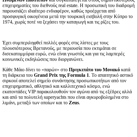
επιχειρηματίες του διεθνούς real estate. Η προσωπική του διαδρομή
παρουσιάζει ιδιαίτερο ενδιαφέρον, καθώς προέρχεται από
προσφυγική οικογένεια μετά την τουρκική εισβολή στην Κύπρο το
1974, χωρίς ποτέ να ξεχάσει την καταγωγή και τις ρίζες του.
Έχει συμπεριληφθεί πολλές φορές στις λίστες με τους
πλουσιότερους Βρετανούς, με περιουσία που εκτιμάται σε
δισεκατομμύρια ευρώ, ενώ είναι γνωστός και για τις λαμπερές
κοινωνικές εκδηλώσεις που διοργανώνει.
Κάθε Μάιο δίνει το «παρών» στο
Πριγκιπάτο του Μονακό
κατά
τη διάρκεια του
Grand Prix της Formula 1
. Το απαιτητικό αστικό
σιρκουί αποτελεί σημείο συνάντησης προσωπικοτήτων από τον
επιχειρηματικό, αθλητικό και καλλιτεχνικό κόσμο, ενώ
εκατοντάδες VIP παρακολουθούν τον αγώνα από τις εξέδρες αλλά
και από τα πολυτελή superyachts που είναι αγκυροβολημένα στο
λιμάνι, μεταξύ των οποίων και το
Zeus
.