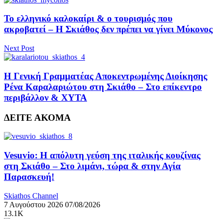
Το ελληνικό καλοκαίρι & ο τουρισμός που
ακροβατεί – Η Σκιάθος δεν πρέπει να γίνει Μύκονος
Next Post
Η Γενική Γραμματέας Αποκεντρωμένης Διοίκησης
Ρένα Καραλαριώτου στη Σκιάθο – Στο επίκεντρο
περιβάλλον & ΧΥΤΑ
ΔΕΙΤΕ ΑΚΟΜΑ
Vesuvio: Η απόλυτη γεύση της ιταλικής κουζίνας
στη Σκιάθο – Στο λιμάνι, τώρα & στην Αγία
Παρασκευή!
Skiathos Channel
7 Αυγούστου 2026
07/08/2026
13.1K