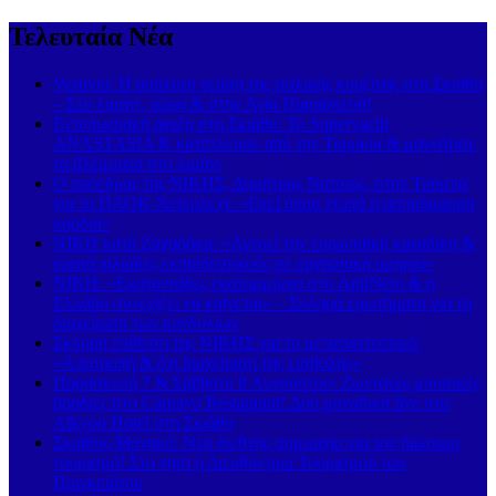
Τελευταία Νέα
Vesuvio: Η απόλυτη γεύση της ιταλικής κουζίνας στη Σκιάθο
– Στο λιμάνι, τώρα & στην Αγία Παρασκευή!
Εντυπωσιακή άφιξη στη Σκιάθο: Το Superyacht
ANASTASIA K κατέπλευσε από την Τουρκία & μαγνήτισε
τα βλέμματα στο λιμάνι
Ο πρόεδρος της ΝΙΚΗΣ, Δημήτρης Νατσιός, στην Τούμπα
για το ΠΑΟΚ-Άντερλεχτ: «Εκεί όπου χτυπά η ασπρόμαυρη
καρδιά»
ΝΙΚΗ κατά Ζαχαράκη: «Αγνοεί την ευρωπαϊκή καταδίκη &
κρατά χιλιάδες εκπαιδευτικούς σε εργασιακή ομηρία»
ΝΙΚΗ: «Εκατοντάδες εκατομμύρια στο AntiNero & η
Ελλάδα συνεχίζει να καίγεται» – Σκληρά ερωτήματα για τη
διαχείριση των κονδυλίων
Σκληρή επίθεση της ΝΙΚΗΣ για το μεταναστευτικό:
«Αποτροπή & όχι διαχείριση της εισβολής»
Παρασκευή 7 & Σάββατο 8 Αυγούστου: Ζωντανές μουσικές
βραδιές στο Carnayo Restaurant! Δύο μοναδικά live στο
Alkyon Hotel στη Σκιάθο
Σκιάθος-Μονακό: Νέα διεθνής συμμαχία για τον βιώσιμο
τουρισμό! Στο νησί η Διευθύντρια Τουρισμού του
Πριγκιπάτου