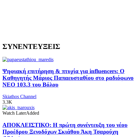
ΣΥΝΕΝΤΕΥΞΕΙΣ
Ψηφιακή επιτήρηση & πτυχία για influencers: Ο
Καθηγητής Μάριος Παπαευσταθίου στο ραδιόφωνο
NEO 103.3 του Βόλου
Skiathos Channel
3.3K
Watch Later
Added
ΑΠΟΚΛΕΙΣΤΙΚΟ: Η πρώτη συνέντευξη του νέου
Προέδρου Ξενοδόχων Σκιάθου Άκη Τσαρούχη