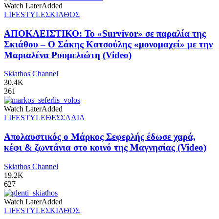
Watch Later
Added
LIFESTYLE
ΣΚΙΑΘΟΣ
ΑΠΟΚΛΕΙΣΤΙΚΟ: Το «Survivor» σε παραλία της
Σκιάθου – Ο Σάκης Κατσούλης «μονομαχεί» με την
Μαριαλένα Ρουμελιώτη (Video)
Skiathos Channel
30.4K
361
Watch Later
Added
LIFESTYLE
ΘΕΣΣΑΛΙΑ
Απολαυστικός ο Μάρκος Σεφερλής έδωσε χαρά,
κέφι & ζωντάνια στο κοινό της Μαγνησίας (Video)
Skiathos Channel
19.2K
627
Watch Later
Added
LIFESTYLE
ΣΚΙΑΘΟΣ