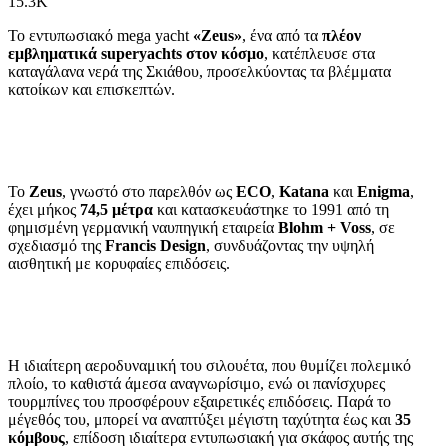
15.3K
Το εντυπωσιακό mega yacht
«Zeus»
, ένα από τα
πλέον
εμβληματικά superyachts στον κόσμο
, κατέπλευσε στα
καταγάλανα νερά της Σκιάθου, προσελκύοντας τα βλέμματα
κατοίκων και επισκεπτών.
Το
Zeus
, γνωστό στο παρελθόν ως
ECO
,
Katana
και
Enigma
,
έχει μήκος
74,5 μέτρα
και κατασκευάστηκε το 1991 από τη
φημισμένη γερμανική ναυπηγική εταιρεία
Blohm + Voss
, σε
σχεδιασμό της
Francis Design
, συνδυάζοντας την υψηλή
αισθητική με κορυφαίες επιδόσεις.
Η ιδιαίτερη αεροδυναμική του σιλουέτα, που θυμίζει πολεμικό
πλοίο, το καθιστά άμεσα αναγνωρίσιμο, ενώ οι πανίσχυρες
τουρμπίνες του προσφέρουν εξαιρετικές επιδόσεις. Παρά το
μέγεθός του, μπορεί να αναπτύξει μέγιστη ταχύτητα έως και
35
κόμβους
, επίδοση ιδιαίτερα εντυπωσιακή για σκάφος αυτής της