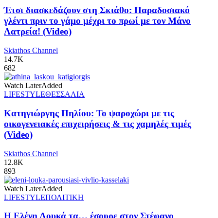
Έτσι διασκεδάζουν στη Σκιάθο: Παραδοσιακό
γλέντι πριν το γάμο μέχρι το πρωί με τον Μάνο
Λατρεία! (Video)
Skiathos Channel
14.7K
682
Watch Later
Added
LIFESTYLE
ΘΕΣΣΑΛΙΑ
Κατηγιώργης Πηλίου: Το ψαροχώρι με τις
οικογενειακές επιχειρήσεις & τις χαμηλές τιμές
(Video)
Skiathos Channel
12.8K
893
Watch Later
Added
LIFESTYLE
ΠΟΛΙΤΙΚΗ
Η Ελένη Λουκά τα… έσουρε στον Στέφανο