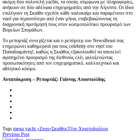
ακόμη δύο πολυτελή yachts, τα οποία, σύμφωνα με πληροφορίες,
ανήκουν σε δύο αδέλφια επιχειρηματίες από την Αίγυπτο. Οι ίδιοι
επιλέγουν τη Σκιάθο σχεδόν κάθε καλοκαίρι και παραμένουν στο
νησί για περισσότερο από έναν μήνα, επιβεβαιώνοντας τη
διαχρονική προτίμησή τους στον κοσμοπολίτικο προορισμό των
Βορείων Σποράδων.
Το ρεπορτάζ συνεχίζεται και ο ρεπόρτερ του NewsBeast σας
ενημερώνει καθημερινά για τους celebrity στο νησί του
Παπαδιαμάντη!, καθώς η Σκιάθος εξακολουθεί να αποτελεί
αγαπημένο προορισμό της διεθνούς ελίτ, φιλοξενώντας
προσωπικότητες από τον επιχειρηματικό, καλλιτεχνικό και
αθλητικό κόσμο.
Ανταπόκριση – Ρεπορτάζ: Γιάννης Αποστολίδης
Tags
mega yacht «Zeus»
Σκιάθος
Τζον Χριστοδούλου
Previous Post