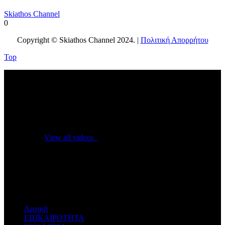
Skiathos Channel
0
Copyright © Skiathos Channel 2024. |
Πολιτική Απορρήτου
Top
No videos yet!
Click on "Watch later" to put videos here
View all videos
Don't miss new videos
Sign in to see updates from your favourite channels
Αρχική
ΕΠΙΚΑΙΡΟΤΗΤΑ