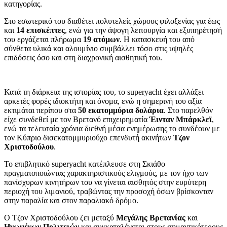
κατηγορίας.
Στο εσωτερικό του διαθέτει πολυτελείς χώρους φιλοξενίας για έως
και
14 επισκέπτες
, ενώ για την άψογη λειτουργία και εξυπηρέτησή
του εργάζεται πλήρωμα
19 ατόμων
. Η κατασκευή του από
σύνθετα υλικά και αλουμίνιο συμβάλλει τόσο στις υψηλές
επιδόσεις όσο και στη διαχρονική αισθητική του.
Κατά τη διάρκεια της ιστορίας του, το superyacht έχει αλλάξει
αρκετές φορές ιδιοκτήτη και όνομα, ενώ η σημερινή του αξία
εκτιμάται περίπου στα
50 εκατομμύρια δολάρια
. Στο παρελθόν
είχε συνδεθεί με τον Βρετανό επιχειρηματία
Έινταν Μπάρκλεϊ
,
ενώ τα τελευταία χρόνια διεθνή μέσα ενημέρωσης το συνδέουν με
τον Κύπριο δισεκατομμυριούχο επενδυτή ακινήτων
Τζον
Χριστοδούλου
.
Το επιβλητικό superyacht κατέπλευσε στη Σκιάθο
πραγματοποιώντας χαρακτηριστικούς ελιγμούς, με τον ήχο των
πανίσχυρων κινητήρων του να γίνεται αισθητός στην ευρύτερη
περιοχή του λιμανιού, τραβώντας την προσοχή όσων βρίσκονταν
στην παραλία και στον παραλιακό δρόμο.
Ο Τζον Χριστοδούλου ζει μεταξύ
Μεγάλης Βρετανίας
και
Ηνωμένων Πολιτειών
και συγκαταλέγεται στους σημαντικότερους