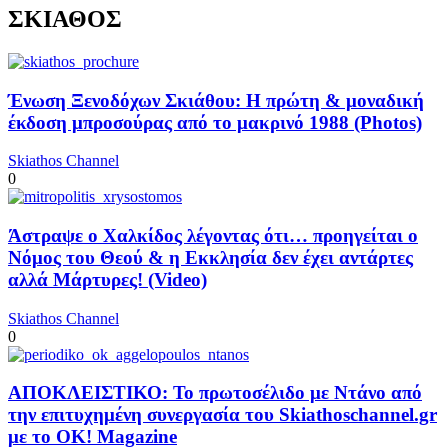
ΣΚΙΑΘΟΣ
Ένωση Ξενοδόχων Σκιάθου: Η πρώτη & μοναδική
έκδοση μπροσούρας από το μακρινό 1988 (Photos)
Skiathos Channel
0
Άστραψε ο Χαλκίδος λέγοντας ότι… προηγείται ο
Νόμος του Θεού & η Εκκλησία δεν έχει αντάρτες
αλλά Μάρτυρες! (Video)
Skiathos Channel
0
ΑΠΟΚΛΕΙΣΤΙΚΟ: Το πρωτοσέλιδο με Ντάνο από
την επιτυχημένη συνεργασία του Skiathoschannel.gr
με το OK! Magazine