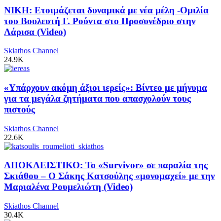
ΝΙΚΗ: Ετοιμάζεται δυναμικά με νέα μέλη -Ομιλία
του Βουλευτή Γ. Ρούντα στο Προσυνέδριο στην
Λάρισα (Video)
Skiathos Channel
24.9K
«Υπάρχουν ακόμη άξιοι ιερείς»: Βίντεο με μήνυμα
για τα μεγάλα ζητήματα που απασχολούν τους
πιστούς
Skiathos Channel
22.6K
ΑΠΟΚΛΕΙΣΤΙΚΟ: Το «Survivor» σε παραλία της
Σκιάθου – Ο Σάκης Κατσούλης «μονομαχεί» με την
Μαριαλένα Ρουμελιώτη (Video)
Skiathos Channel
30.4K