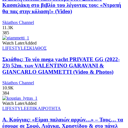
Κασσελάκη στο βιβλίο του λέγοντας του: «Ντροπή
θα πας στην κόλαση!» (Video)
Skiathos Channel
11.3K
385
Watch Later
Added
LIFESTYLE
ΣΚΙΑΘΟΣ
Σκιάθος: Το νέο mega yacht PRIVATE GG (2022-
23) 52m. των VALENTINO GARAVANI &
GIANCARLO GIAMMETTI (Video & Photos)
Skiathos Channel
10.9K
384
Watch Later
Added
LIFESTYLE
ΕΠΙΚΑΙΡΟΤΗΤΑ
Α. Κούγιας: «Είμαι παλαιών αρχών…» – Τους… τα
έσουρε σε Σοφό, Λιάγκα, Χρηστίδου & στο πάνελ