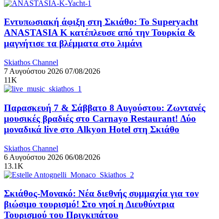
Εντυπωσιακή άφιξη στη Σκιάθο: Το Superyacht
ANASTASIA K κατέπλευσε από την Τουρκία &
μαγνήτισε τα βλέμματα στο λιμάνι
Skiathos Channel
7 Αυγούστου 2026
07/08/2026
11K
Παρασκευή 7 & Σάββατο 8 Αυγούστου: Ζωντανές
μουσικές βραδιές στο Carnayo Restaurant! Δύο
μοναδικά live στο Alkyon Hotel στη Σκιάθο
Skiathos Channel
6 Αυγούστου 2026
06/08/2026
13.1K
Σκιάθος-Μονακό: Νέα διεθνής συμμαχία για τον
βιώσιμο τουρισμό! Στο νησί η Διευθύντρια
Τουρισμού του Πριγκιπάτου