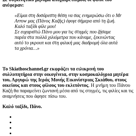
ανέφεραν:
«Είμαι στη δυσάρεστη θέση να σας ενημερώσω ότι ο Mr
Arrow μας (Πάνος Καζής) έφυγε σήμερα από τη ζωή.
Καλό ταξίδι φίλε μου!
Σε ευχαριστώ Πάνο μου για τις στιγμές που ζήσαμε
παρέα στα πολλά χιλιόμετρα που κάναμε, ξεκινώντας
αυτό το γκρουπ και στη φιλική μας διαδρομή όλα αυτά
τα χρόνια…»
Το Skiathoschannel.gr εκφράζει τα ειλικρινή του
συλλυπητήρια στην οικογένεια, στην κοσμοκαλόγρια μητέρα
του, Αργυρώ της Ιεράς Μονής Εικονίστριας Σκιάθου, στους
οικείους και στους φίλους του εκλιπόντος
. Η μνήμη του Πάνου
Καζή θα παραμείνει ζωντανή μέσα από τις στιγμές, τις φιλίες και τις
αναμνήσεις που άφησε πίσω του.
Καλό ταξίδι, Πάνο.