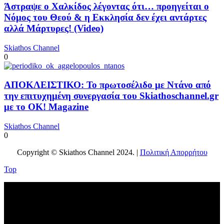
Άστραψε ο Χαλκίδος λέγοντας ότι… προηγείται ο
Νόμος του Θεού & η Εκκλησία δεν έχει αντάρτες
αλλά Μάρτυρες! (Video)
Skiathos Channel
0
ΑΠΟΚΛΕΙΣΤΙΚΟ: Το πρωτοσέλιδο με Ντάνο από
την επιτυχημένη συνεργασία του Skiathoschannel.gr
με το OK! Magazine
Skiathos Channel
0
Copyright © Skiathos Channel 2024. |
Πολιτική Απορρήτου
Top