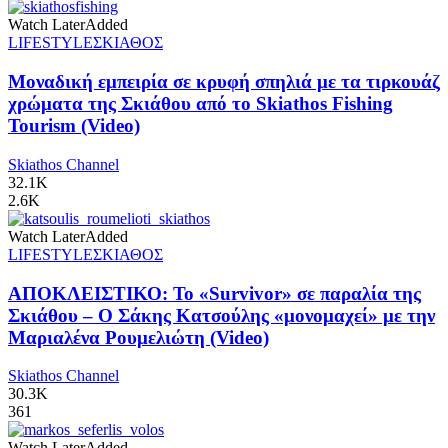
Watch Later
Added
LIFESTYLE
ΣΚΙΑΘΟΣ
Μοναδική εμπειρία σε κρυφή σπηλιά με τα τιρκουάζ
χρώματα της Σκιάθου από το Skiathos Fishing
Tourism (Video)
Skiathos Channel
32.1K
2.6K
Watch Later
Added
LIFESTYLE
ΣΚΙΑΘΟΣ
ΑΠΟΚΛΕΙΣΤΙΚΟ: Το «Survivor» σε παραλία της
Σκιάθου – Ο Σάκης Κατσούλης «μονομαχεί» με την
Μαριαλένα Ρουμελιώτη (Video)
Skiathos Channel
30.3K
361
Watch Later
Added