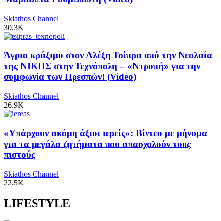
Skiathos Channel
30.3K
Άγριο κράξιμο στον Αλέξη Τσίπρα από την Νεολαία
της ΝΙΚΗΣ στην Τεχνόπολη – «Ντροπή» για την
συμφωνία των Πρεσπών! (Video)
Skiathos Channel
26.9K
«Υπάρχουν ακόμη άξιοι ιερείς»: Βίντεο με μήνυμα
για τα μεγάλα ζητήματα που απασχολούν τους
πιστούς
Skiathos Channel
22.5K
LIFESTYLE