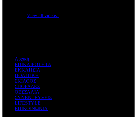
No videos yet!
Click on "Watch later" to put videos here
View all videos
Don't miss new videos
Sign in to see updates from your favourite channels
Αρχική
ΕΠΙΚΑΙΡΟΤΗΤΑ
ΕΚΚΛΗΣΙΑ
ΠΟΛΙΤΙΚΗ
ΣΚΙΑΘΟΣ
ΣΠΟΡΑΔΕΣ
ΘΕΣΣΑΛΙΑ
ΣΥΝΕΝΤΕΥΞΕΙΣ
LIFESTYLE
ΕΠΙΚΟΙΝΩΝΙΑ