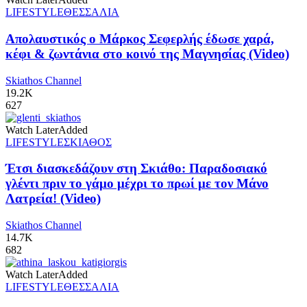
LIFESTYLE
ΘΕΣΣΑΛΙΑ
Απολαυστικός ο Μάρκος Σεφερλής έδωσε χαρά,
κέφι & ζωντάνια στο κοινό της Μαγνησίας (Video)
Skiathos Channel
19.2K
627
Watch Later
Added
LIFESTYLE
ΣΚΙΑΘΟΣ
Έτσι διασκεδάζουν στη Σκιάθο: Παραδοσιακό
γλέντι πριν το γάμο μέχρι το πρωί με τον Μάνο
Λατρεία! (Video)
Skiathos Channel
14.7K
682
Watch Later
Added
LIFESTYLE
ΘΕΣΣΑΛΙΑ