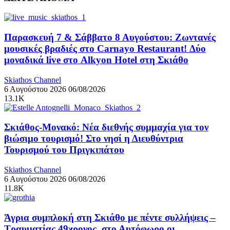
Παρασκευή 7 & Σάββατο 8 Αυγούστου: Ζωντανές
μουσικές βραδιές στο Carnayo Restaurant! Δύο
μοναδικά live στο Alkyon Hotel στη Σκιάθο
Skiathos Channel
6 Αυγούστου 2026
06/08/2026
13.1K
Σκιάθος-Μονακό: Νέα διεθνής συμμαχία για τον
βιώσιμο τουρισμό! Στο νησί η Διευθύντρια
Τουρισμού του Πριγκιπάτου
Skiathos Channel
6 Αυγούστου 2026
06/08/2026
11.8K
Άγρια συμπλοκή στη Σκιάθο με πέντε συλλήψεις –
Τραυματίας 49χρονος, στο Αυτόφωρο οι