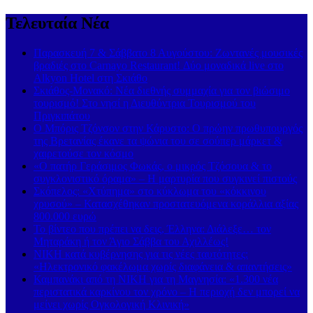
Τελευταία Νέα
Παρασκευή 7 & Σάββατο 8 Αυγούστου: Ζωντανές μουσικές
βραδιές στο Carnayo Restaurant! Δύο μοναδικά live στο
Alkyon Hotel στη Σκιάθο
Σκιάθος-Μονακό: Νέα διεθνής συμμαχία για τον βιώσιμο
τουρισμό! Στο νησί η Διευθύντρια Τουρισμού του
Πριγκιπάτου
Ο Μπόρις Τζόνσον στην Κάρυστο: Ο πρώην πρωθυπουργός
της Βρετανίας έκανε τα ψώνια του σε σούπερ μάρκετ &
χαιρετούσε τον κόσμο
«Ο πατήρ Γεράσιμος Φωκάς, ο μικρός Τζόσουα & το
συγκλονιστικό όραμα» – Η μαρτυρία που συγκινεί πιστούς
Σκόπελος: «Χτύπημα» στο κύκλωμα του «κόκκινου
χρυσού» – Κατασχέθηκαν προστατευόμενα κοράλλια αξίας
800.000 ευρώ
Το βίντεο που πρέπει να δεις, Έλληνα: Διάλεξε… τον
Μηταράκη ή τον Άγιο Σάββα του Αχιλλέως!
ΝΙΚΗ κατά κυβέρνησης για τις νέες ταυτότητες:
«Ηλεκτρονικό φακέλωμα χωρίς διαφάνεια & απαντήσεις»
Καμπανάκι από τη ΝΙΚΗ για τη Μαγνησία: «1.300 νέα
περιστατικά καρκίνου τον χρόνο – Η περιοχή δεν μπορεί να
μείνει χωρίς Ογκολογική Κλινική»