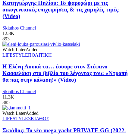
Κατηγιώργης Πηλίου: Το ψαροχώρι με τις
οικογενειακές επιχειρήσεις & τις χαμηλές τιμές
(Video)
Skiathos Channel
12.8K
893
Watch Later
Added
LIFESTYLE
ΠΟΛΙΤΙΚΗ
Η Ελένη Λουκά τα… έσουρε στον Στέφανο
Κασσελάκη στο βιβλίο του λέγοντας του: «Ντροπή
θα πας στην κόλαση!» (Video)
Skiathos Channel
11.3K
385
Watch Later
Added
LIFESTYLE
ΣΚΙΑΘΟΣ
Σκιάθος: Το νέο mega yacht PRIVATE GG (2022-