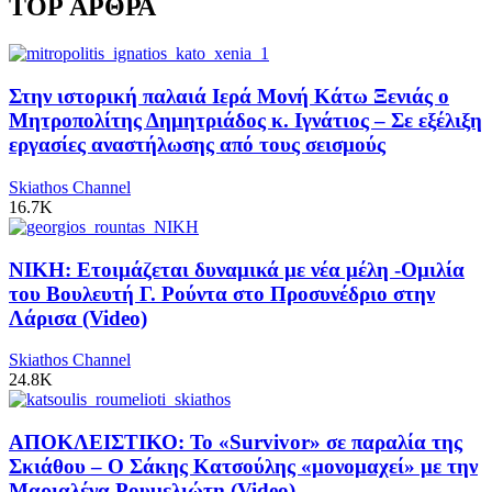
TOP ΑΡΘΡΑ
Στην ιστορική παλαιά Ιερά Μονή Κάτω Ξενιάς ο
Μητροπολίτης Δημητριάδος κ. Ιγνάτιος – Σε εξέλιξη
εργασίες αναστήλωσης από τους σεισμούς
Skiathos Channel
16.7K
ΝΙΚΗ: Ετοιμάζεται δυναμικά με νέα μέλη -Ομιλία
του Βουλευτή Γ. Ρούντα στο Προσυνέδριο στην
Λάρισα (Video)
Skiathos Channel
24.8K
ΑΠΟΚΛΕΙΣΤΙΚΟ: Το «Survivor» σε παραλία της
Σκιάθου – Ο Σάκης Κατσούλης «μονομαχεί» με την
Μαριαλένα Ρουμελιώτη (Video)