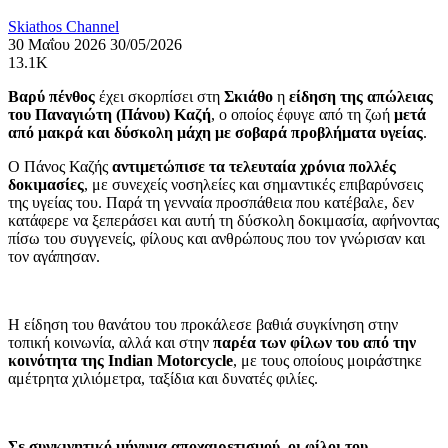
Skiathos Channel
30 Μαΐου 2026
30/05/2026
13.1K
Βαρύ πένθος
έχει σκορπίσει στη
Σκιάθο
η
είδηση της απώλειας
του Παναγιώτη (Πάνου) Καζή
, ο οποίος έφυγε από τη ζωή
μετά
από μακρά και δύσκολη μάχη με σοβαρά προβλήματα υγείας
.
Ο Πάνος Καζής
αντιμετώπισε τα τελευταία χρόνια πολλές
δοκιμασίες
, με συνεχείς νοσηλείες και σημαντικές επιβαρύνσεις
της υγείας του. Παρά τη γενναία προσπάθεια που κατέβαλε, δεν
κατάφερε να ξεπεράσει και αυτή τη δύσκολη δοκιμασία, αφήνοντας
πίσω του συγγενείς, φίλους και ανθρώπους που τον γνώρισαν και
τον αγάπησαν.
Η είδηση του θανάτου του προκάλεσε βαθιά συγκίνηση στην
τοπική κοινωνία, αλλά και στην
παρέα των φίλων του από την
κοινότητα της Indian Motorcycle
, με τους οποίους μοιράστηκε
αμέτρητα χιλιόμετρα, ταξίδια και δυνατές φιλίες.
Σε συγκινητικό μήνυμα αποχαιρετισμού, οι φίλοι του