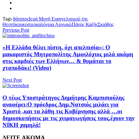
Tags
θάνατος
Ιερά Μονή Ευαγγελισμού της
Θεοτόκου
κοσμοκαλόγρια Αργυρώ
Πάνος Καζής
Σκιάθος
Previous Post
«Η Ελλάδα θέλει πίστη, όχι απελπισία»: Ο
μακαριστός Μητροπολίτης Αμφιλόχιος μιλά ακόμη
στις καρδιές των Ελλήνων… & θυμάται το
χταποδάκι! (Video)
Next Post
Ο τέως Υποστράτηγος Δημήτρης Καμπισιούλης
αναφέρει:Ο πρόεδρος Δημ.Νατσιός μιλάει για
Χριστό ,και τα λάθη τις Κυβέρνησης αλλά …οι
δημοσκοπήσεις με τις χειραγωγήσεις τους,έχουν την
ΝΙΚΗ χαμηλά!
ΔΕΙΤΕ ΑΚΟΜΑ