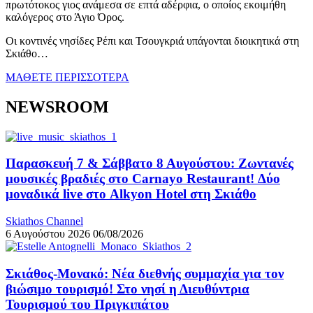
πρωτότοκος γιος ανάμεσα σε επτά αδέρφια, ο οποίος εκοιμήθη
καλόγερος στο Άγιο Όρος.
Οι κοντινές νησίδες Ρέπι και Τσουγκριά υπάγονται διοικητικά στη
Σκιάθο…
ΜΑΘΕΤΕ ΠΕΡΙΣΣΟΤΕΡΑ
NEWSROOM
Παρασκευή 7 & Σάββατο 8 Αυγούστου: Ζωντανές
μουσικές βραδιές στο Carnayo Restaurant! Δύο
μοναδικά live στο Alkyon Hotel στη Σκιάθο
Skiathos Channel
6 Αυγούστου 2026
06/08/2026
Σκιάθος-Μονακό: Νέα διεθνής συμμαχία για τον
βιώσιμο τουρισμό! Στο νησί η Διευθύντρια
Τουρισμού του Πριγκιπάτου