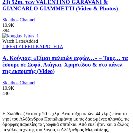
23) 52m. των VALENTINO GARAVANI &
GIANCARLO GIAMMETTI (Video & Photos)
Skiathos Channel
10.9K
384
Watch Later
Added
LIFESTYLE
ΕΠΙΚΑΙΡΟΤΗΤΑ
Α. Κούγιας: «Είμαι παλαιών αρχών…» – Τους… τα
έσουρε σε Σοφό, Λιάγκα, Χρηστίδου & στο πάνελ
της εκπομπής (Video)
Skiathos Channel
10.9K
430
Η Σκιάθος (Έκταση: 50 τ. χλμ. Ανάπτυξη ακτών: 44 χλμ.) είναι το
νησί του Αλέξανδρου Παπαδιαμάντη με τις δασωμένες πλαγιές, τις
όμορφες παραλίες τα γραφικά σπιτάκια. Από εκεί ήταν και ο άλλος
μεγάλος τεχνίτης του λόγου, ο Αλέξανδρος Μωραϊτίδης,