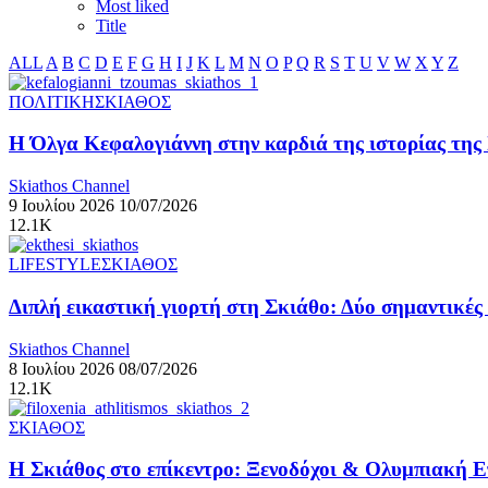
Most liked
Title
ALL
A
B
C
D
E
F
G
H
I
J
K
L
M
N
O
P
Q
R
S
T
U
V
W
X
Y
Z
ΠΟΛΙΤΙΚΗ
ΣΚΙΑΘΟΣ
Η Όλγα Κεφαλογιάννη στην καρδιά της ιστορίας της
Skiathos Channel
9 Ιουλίου 2026
10/07/2026
12.1K
LIFESTYLE
ΣΚΙΑΘΟΣ
Διπλή εικαστική γιορτή στη Σκιάθο: Δύο σημαντικές
Skiathos Channel
8 Ιουλίου 2026
08/07/2026
12.1K
ΣΚΙΑΘΟΣ
Η Σκιάθος στο επίκεντρο: Ξενοδόχοι & Ολυμπιακή Επ