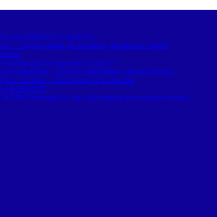
α σήμερα Σάββατο 8 Αυγούστου
ο» – Άγριος καβγάς με λοστάρια, μαχαίρια & σφυριά
ουκιάς
οτροπή, καμία συμφωνία δεν αρκεί»
ν πυρόσβεσης – Γιατί δεν αποκτήθηκε εθνικός στόλος;
η & κ. Δένδια» – Στο στόχαστρο τα Apache
νηση & ΔΕΔΔΗΕ
Η ΝΙΚΗ καταγγέλλει την κυβερνητική πολιτική για τα δάση