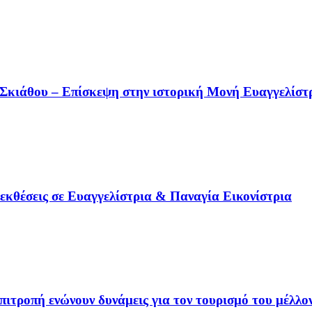
 Σκιάθου – Επίσκεψη στην ιστορική Μονή Ευαγγελίστρ
 εκθέσεις σε Ευαγγελίστρια & Παναγία Εικονίστρια
ιτροπή ενώνουν δυνάμεις για τον τουρισμό του μέλλο