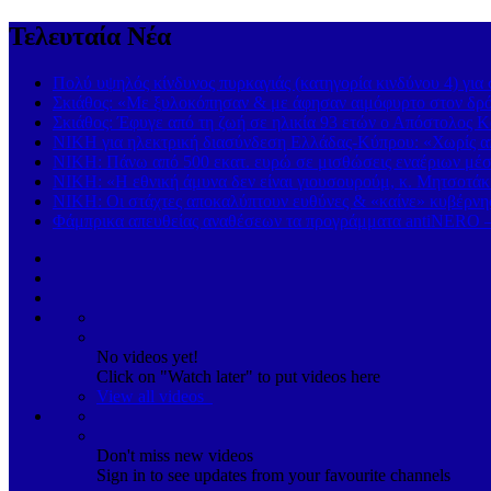
Τελευταία Νέα
Πολύ υψηλός κίνδυνος πυρκαγιάς (κατηγορία κινδύνου 4) γι
Σκιάθος: «Με ξυλοκόπησαν & με άφησαν αιμόφυρτο στον δρόμ
Σκιάθος: Έφυγε από τη ζωή σε ηλικία 93 ετών ο Απόστολος Κ
ΝΙΚΗ για ηλεκτρική διασύνδεση Ελλάδας-Κύπρου: «Χωρίς απ
ΝΙΚΗ: Πάνω από 500 εκατ. ευρώ σε μισθώσεις εναέριων μέσω
ΝΙΚΗ: «Η εθνική άμυνα δεν είναι γιουσουρούμ, κ. Μητσοτάκ
ΝΙΚΗ: Οι στάχτες αποκαλύπτουν ευθύνες & «καίνε» κυβέρ
Φάμπρικα απευθείας αναθέσεων τα προγράμματα antiNERO – 
No videos yet!
Click on "Watch later" to put videos here
View all videos
Don't miss new videos
Sign in to see updates from your favourite channels