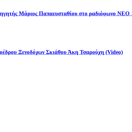
αθηγητής Μάριος Παπαευσταθίου στο ραδιόφωνο NEO 
έδρου Ξενοδόχων Σκιάθου Άκη Τσαρούχη (Video)