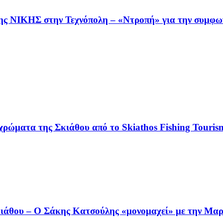
της ΝΙΚΗΣ στην Τεχνόπολη – «Ντροπή» για την συμφω
χρώματα της Σκιάθου από το Skiathos Fishing Tourism
άθου – Ο Σάκης Κατσούλης «μονομαχεί» με την Μαρι