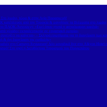
– Στο λιμάνι, τώρα & στην Αγία Παρασκευή!
 κατέπλευσε από την Τουρκία & μαγνήτισε τα βλέμματα στο λιμάνι
 το ΠΑΟΚ-Άντερλεχτ: «Εκεί όπου χτυπά η ασπρόμαυρη καρδιά»
τά χιλιάδες εκπαιδευτικούς σε εργασιακή ομηρία»
υνεχίζει να καίγεται» – Σκληρά ερωτήματα για τη διαχείριση των κ
 & όχι διαχείριση της εισβολής»
διές στο Carnayo Restaurant! Δύο μοναδικά live στο Alkyon Hotel 
ισμό! Στο νησί η Διευθύντρια Τουρισμού του Πριγκιπάτου