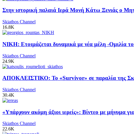
Στην ιστορική παλαιά Ιερά Μονή Κάτω Ξενιάς ο Μητρ
Skiathos Channel
16.8K
ΝΙΚΗ: Ετοιμάζεται δυναμικά με νέα μέλη -Ομιλία το
Skiathos Channel
24.9K
ΑΠΟΚΛΕΙΣΤΙΚΟ: Το «Survivor» σε παραλία της Σκι
Skiathos Channel
30.4K
«Υπάρχουν ακόμη άξιοι ιερείς»: Βίντεο με μήνυμα γ
Skiathos Channel
22.6K