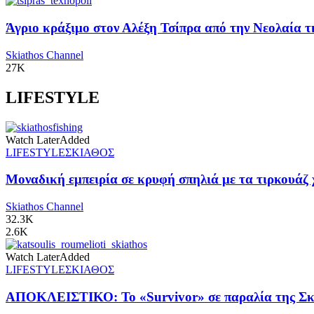
Άγριο κράξιμο στον Αλέξη Τσίπρα από την Νεολαία 
Skiathos Channel
27K
LIFESTYLE
Watch Later
Added
LIFESTYLE
ΣΚΙΑΘΟΣ
Μοναδική εμπειρία σε κρυφή σπηλιά με τα τιρκουάζ 
Skiathos Channel
32.3K
2.6K
Watch Later
Added
LIFESTYLE
ΣΚΙΑΘΟΣ
ΑΠΟΚΛΕΙΣΤΙΚΟ: Το «Survivor» σε παραλία της Σκι