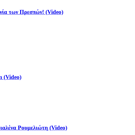
νία των Πρεσπών! (Video)
 (Video)
αλένα Ρουμελιώτη (Video)