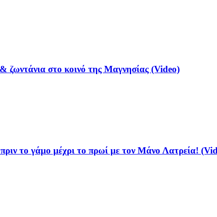
& ζωντάνια στο κοινό της Μαγνησίας (Video)
ριν το γάμο μέχρι το πρωί με τον Μάνο Λατρεία! (Vid