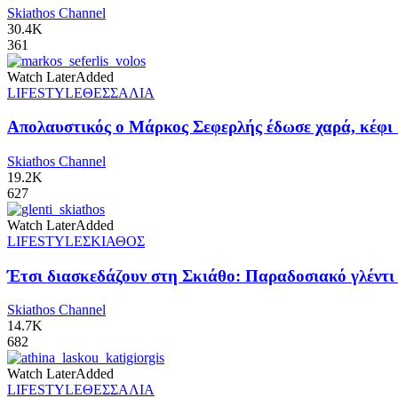
Skiathos Channel
30.4K
361
Watch Later
Added
LIFESTYLE
ΘΕΣΣΑΛΙΑ
Απολαυστικός ο Μάρκος Σεφερλής έδωσε χαρά, κέφι 
Skiathos Channel
19.2K
627
Watch Later
Added
LIFESTYLE
ΣΚΙΑΘΟΣ
Έτσι διασκεδάζουν στη Σκιάθο: Παραδοσιακό γλέντι π
Skiathos Channel
14.7K
682
Watch Later
Added
LIFESTYLE
ΘΕΣΣΑΛΙΑ