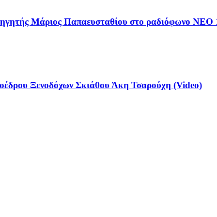
αθηγητής Μάριος Παπαευσταθίου στο ραδιόφωνο NEO 
έδρου Ξενοδόχων Σκιάθου Άκη Τσαρούχη (Video)