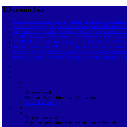
Τελευταία Νέα
Vesuvio: Η απόλυτη γεύση της ιταλικής κουζίνας στη Σκιάθο 
Εντυπωσιακή άφιξη στη Σκιάθο: Το Superyacht ANASTASIA K
Ο πρόεδρος της ΝΙΚΗΣ, Δημήτρης Νατσιός, στην Τούμπα για
ΝΙΚΗ κατά Ζαχαράκη: «Αγνοεί την ευρωπαϊκή καταδίκη & κρα
ΝΙΚΗ: «Εκατοντάδες εκατομμύρια στο AntiNero & η Ελλάδα σ
Σκληρή επίθεση της ΝΙΚΗΣ για το μεταναστευτικό: «Αποτροπή
Παρασκευή 7 & Σάββατο 8 Αυγούστου: Ζωντανές μουσικές βρα
Σκιάθος-Μονακό: Νέα διεθνής συμμαχία για τον βιώσιμο τουρ
No videos yet!
Click on "Watch later" to put videos here
View all videos
Don't miss new videos
Sign in to see updates from your favourite channels