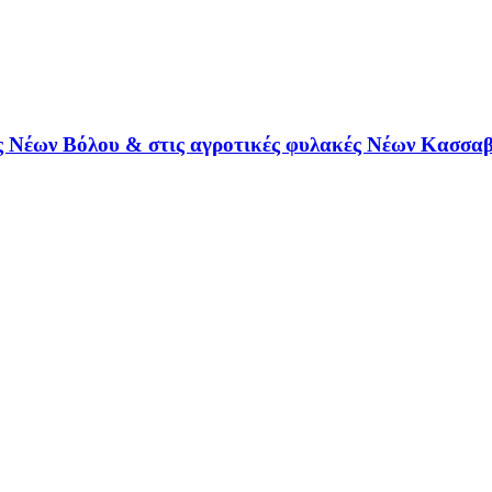
ές Νέων Βόλου & στις αγροτικές φυλακές Νέων Κασσαβ