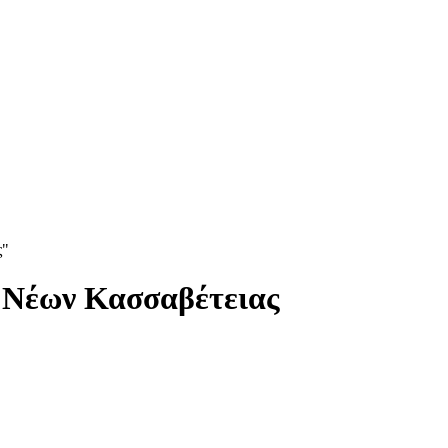
ς"
 Νέων Κασσαβέτειας