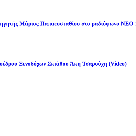
αθηγητής Μάριος Παπαευσταθίου στο ραδιόφωνο NEO 
έδρου Ξενοδόχων Σκιάθου Άκη Τσαρούχη (Video)