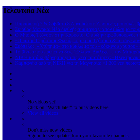
Τελευταία Νέα
Παρασκευή 7 & Σάββατο 8 Αυγούστου: Ζωντανές μουσικές βρα
Σκιάθος-Μονακό: Νέα διεθνής συμμαχία για τον βιώσιμο τουρ
Ο Μπόρις Τζόνσον στην Κάρυστο: Ο πρώην πρωθυπουργός της
«Ο πατήρ Γεράσιμος Φωκάς, ο μικρός Τζόσουα & το συγκλονι
Σκόπελος: «Χτύπημα» στο κύκλωμα του «κόκκινου χρυσού» 
Το βίντεο που πρέπει να δεις, Έλληνα: Διάλεξε… τον Μηταρά
ΝΙΚΗ κατά κυβέρνησης για τις νέες ταυτότητες: «Ηλεκτρονι
Καμπανάκι από τη ΝΙΚΗ για τη Μαγνησία: «1.300 νέα περιστα
No videos yet!
Click on "Watch later" to put videos here
View all videos
Don't miss new videos
Sign in to see updates from your favourite channels