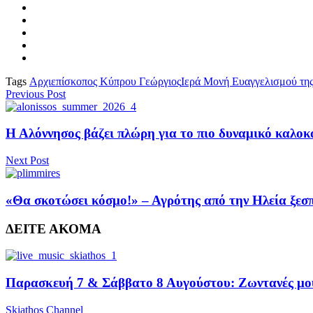
Tags
Αρχιεπίσκοπος Κύπρου Γεώργιος
Ιερά Μονή Ευαγγελισμού τη
Previous Post
Η Αλόννησος βάζει πλώρη για το πιο δυναμικό καλο
Next Post
«Θα σκοτώσει κόσμο!» – Αγρότης από την Ηλεία ξεσπά
ΔΕΙΤΕ ΑΚΟΜΑ
Παρασκευή 7 & Σάββατο 8 Αυγούστου: Ζωντανές μουσ
Skiathos Channel