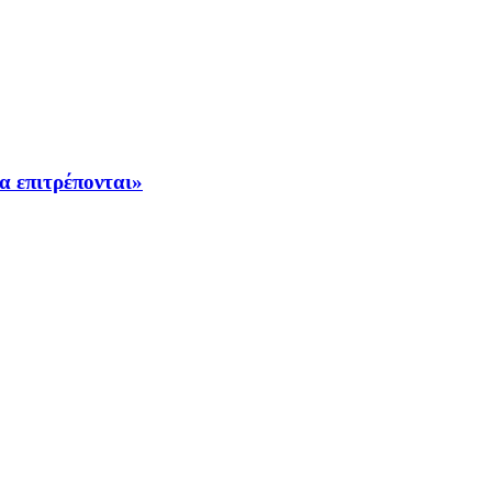
α επιτρέπονται»