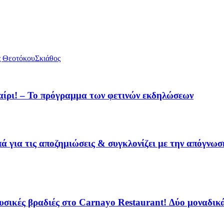
ς Θεοτόκου
Σκιάθος
καίρι! – Το πρόγραμμα των φετινών εκδηλώσεων
 για τις αποζημιώσεις & συγκλονίζει με την απόγνωσ
ικές βραδιές στο Carnayo Restaurant! Δύο μοναδικά 