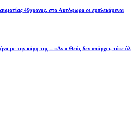
ραυματίας 49χρονος, στο Αυτόφωρο οι εμπλεκόμενοι
ο με την κόρη της – «Αν ο Θεός δεν υπάρχει, τότε όλ