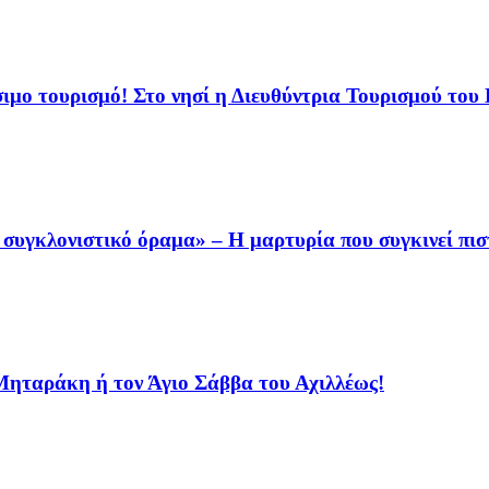
ιμο τουρισμό! Στο νησί η Διευθύντρια Τουρισμού του
συγκλονιστικό όραμα» – Η μαρτυρία που συγκινεί πισ
 Μηταράκη ή τον Άγιο Σάββα του Αχιλλέως!