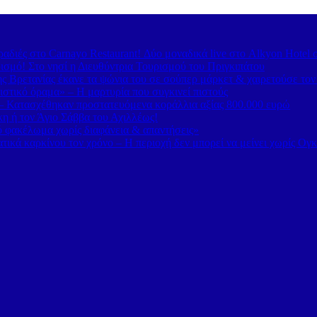
διές στο Carnayo Restaurant! Δύο μοναδικά live στο Alkyon Hotel 
ισμό! Στο νησί η Διευθύντρια Τουρισμού του Πριγκιπάτου
 Βρετανίας έκανε τα ψώνια του σε σούπερ μάρκετ & χαιρετούσε το
στικό όραμα» – Η μαρτυρία που συγκινεί πιστούς
– Κατασχέθηκαν προστατευόμενα κοράλλια αξίας 800.000 ευρώ
κη ή τον Άγιο Σάββα του Αχιλλέως!
κό φακέλωμα χωρίς διαφάνεια & απαντήσεις»
τικά καρκίνου τον χρόνο – Η περιοχή δεν μπορεί να μείνει χωρίς Ογ