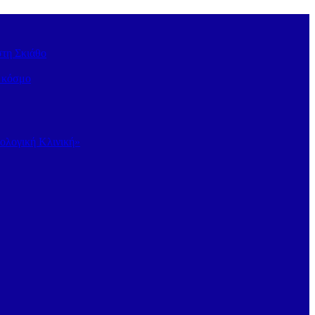
στη Σκιάθο
ν κόσμο
κολογική Κλινική»