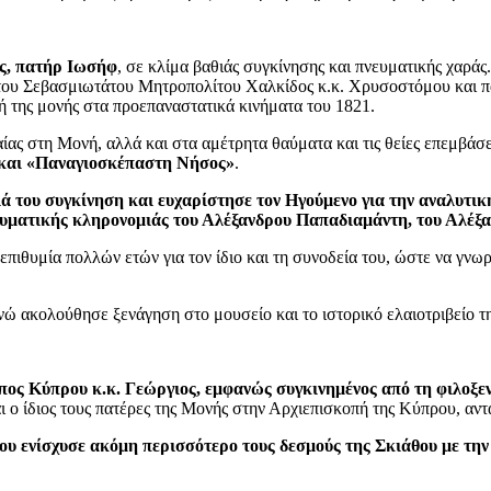
ος, πατήρ Ιωσήφ
, σε κλίμα βαθιάς συγκίνησης και πνευματικής χαρά
 του Σεβασμιωτάτου Μητροπολίτου Χαλκίδος κ.κ. Χρυσοστόμου και παρ
 της μονής στα προεπαναστατικά κινήματα του 1821.
ίας στη Μονή, αλλά και στα αμέτρητα θαύματα και τις θείες επεμβάσε
» και «Παναγιοσκέπαστη Νήσος»
.
ά του συγκίνηση και ευχαρίστησε τον Ηγούμενο για την αναλυτικ
υματικής κληρονομιάς του Αλέξανδρου Παπαδιαμάντη, του Αλέ
ιθυμία πολλών ετών για τον ίδιο και τη συνοδεία του, ώστε να γνωρί
 ακολούθησε ξενάγηση στο μουσείο και το ιστορικό ελαιοτριβείο τη
ς Κύπρου κ.κ. Γεώργιος, εμφανώς συγκινημένος από τη φιλοξενί
ι ο ίδιος τους πατέρες της Μονής στην Αρχιεπισκοπή της Κύπρου, αν
ου ενίσχυσε ακόμη περισσότερο τους δεσμούς της Σκιάθου με τ