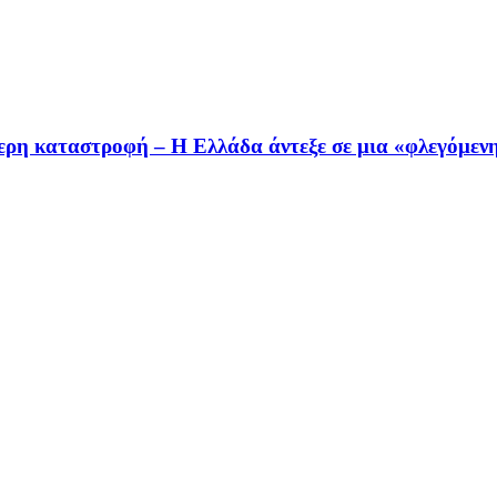
ότερη καταστροφή – Η Ελλάδα άντεξε σε μια «φλεγόμε