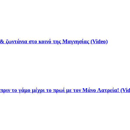
& ζωντάνια στο κοινό της Μαγνησίας (Video)
ριν το γάμο μέχρι το πρωί με τον Μάνο Λατρεία! (Vid