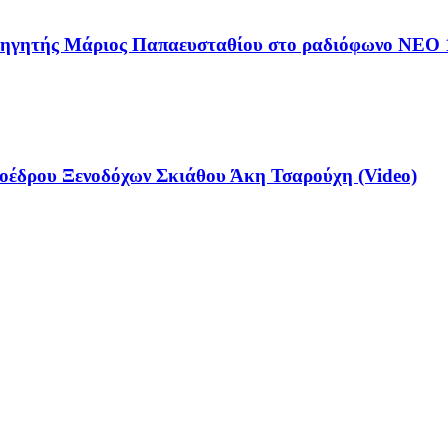
αθηγητής Μάριος Παπαευσταθίου στο ραδιόφωνο NEO 
έδρου Ξενοδόχων Σκιάθου Άκη Τσαρούχη (Video)