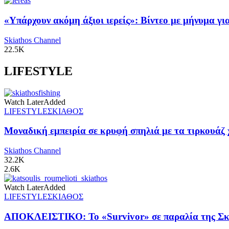
«Υπάρχουν ακόμη άξιοι ιερείς»: Βίντεο με μήνυμα γ
Skiathos Channel
22.5K
LIFESTYLE
Watch Later
Added
LIFESTYLE
ΣΚΙΑΘΟΣ
Μοναδική εμπειρία σε κρυφή σπηλιά με τα τιρκουάζ 
Skiathos Channel
32.2K
2.6K
Watch Later
Added
LIFESTYLE
ΣΚΙΑΘΟΣ
ΑΠΟΚΛΕΙΣΤΙΚΟ: Το «Survivor» σε παραλία της Σκι