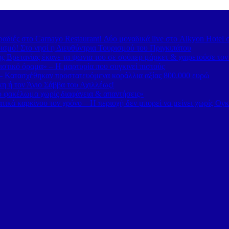
διές στο Carnayo Restaurant! Δύο μοναδικά live στο Alkyon Hotel 
ισμό! Στο νησί η Διευθύντρια Τουρισμού του Πριγκιπάτου
 Βρετανίας έκανε τα ψώνια του σε σούπερ μάρκετ & χαιρετούσε το
στικό όραμα» – Η μαρτυρία που συγκινεί πιστούς
– Κατασχέθηκαν προστατευόμενα κοράλλια αξίας 800.000 ευρώ
κη ή τον Άγιο Σάββα του Αχιλλέως!
κό φακέλωμα χωρίς διαφάνεια & απαντήσεις»
τικά καρκίνου τον χρόνο – Η περιοχή δεν μπορεί να μείνει χωρίς Ογ