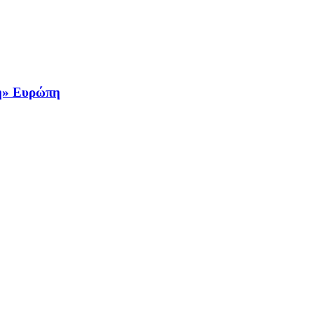
νη» Ευρώπη