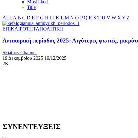
Most liked
Title
ALL
A
B
C
D
E
F
G
H
I
J
K
L
M
N
O
P
Q
R
S
T
U
V
W
X
Y
Z
ΕΠΙΚΑΙΡΟΤΗΤΑ
ΠΟΛΙΤΙΚΗ
Αντιπυρική περίοδος 2025: Λιγότερες φωτιές, μικρ
Skiathos Channel
19 Δεκεμβρίου 2025
19/12/2025
2K
ΣΥΝΕΝΤΕΥΞΕΙΣ