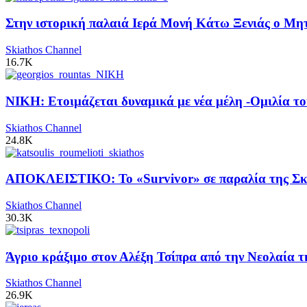
Στην ιστορική παλαιά Ιερά Μονή Κάτω Ξενιάς ο Μητρ
Skiathos Channel
16.7K
ΝΙΚΗ: Ετοιμάζεται δυναμικά με νέα μέλη -Ομιλία το
Skiathos Channel
24.8K
ΑΠΟΚΛΕΙΣΤΙΚΟ: Το «Survivor» σε παραλία της Σκι
Skiathos Channel
30.3K
Άγριο κράξιμο στον Αλέξη Τσίπρα από την Νεολαία 
Skiathos Channel
26.9K