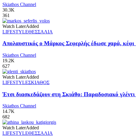
Skiathos Channel
30.3K
361
Watch Later
Added
LIFESTYLE
ΘΕΣΣΑΛΙΑ
Απολαυστικός ο Μάρκος Σεφερλής έδωσε χαρά, κέφι 
Skiathos Channel
19.2K
627
Watch Later
Added
LIFESTYLE
ΣΚΙΑΘΟΣ
Έτσι διασκεδάζουν στη Σκιάθο: Παραδοσιακό γλέντι π
Skiathos Channel
14.7K
682
Watch Later
Added
LIFESTYLE
ΘΕΣΣΑΛΙΑ