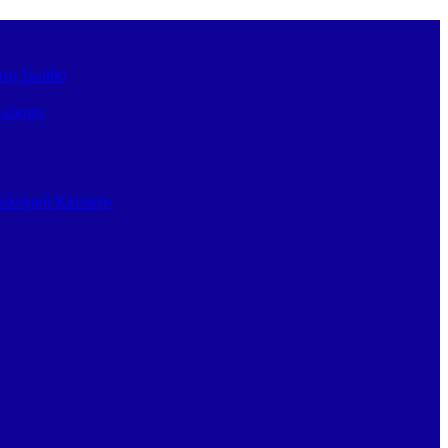
στη Σκιάθο
ν κόσμο
κολογική Κλινική»