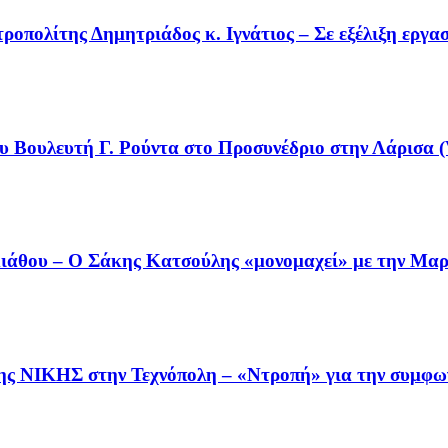
οπολίτης Δημητριάδος κ. Ιγνάτιος – Σε εξέλιξη εργα
υ Βουλευτή Γ. Ρούντα στο Προσυνέδριο στην Λάρισα (
άθου – Ο Σάκης Κατσούλης «μονομαχεί» με την Μαρι
της ΝΙΚΗΣ στην Τεχνόπολη – «Ντροπή» για την συμφω