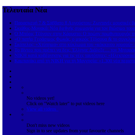
Τελευταία Νέα
Παρασκευή 7 & Σάββατο 8 Αυγούστου: Ζωντανές μουσικές βρα
Σκιάθος-Μονακό: Νέα διεθνής συμμαχία για τον βιώσιμο τουρ
Ο Μπόρις Τζόνσον στην Κάρυστο: Ο πρώην πρωθυπουργός της
«Ο πατήρ Γεράσιμος Φωκάς, ο μικρός Τζόσουα & το συγκλονι
Σκόπελος: «Χτύπημα» στο κύκλωμα του «κόκκινου χρυσού» 
Το βίντεο που πρέπει να δεις, Έλληνα: Διάλεξε… τον Μηταρά
ΝΙΚΗ κατά κυβέρνησης για τις νέες ταυτότητες: «Ηλεκτρονι
Καμπανάκι από τη ΝΙΚΗ για τη Μαγνησία: «1.300 νέα περιστα
No videos yet!
Click on "Watch later" to put videos here
View all videos
Don't miss new videos
Sign in to see updates from your favourite channels