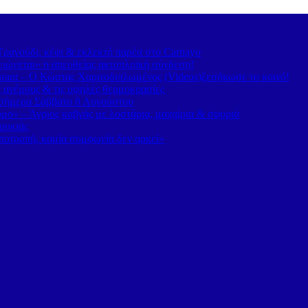
ραγούδι, κέφι & εκλεκτή παρέα στο Carnayo
ιώνεται» η απευθείας ακτοπλοϊκή σύνδεση!
rant – Ο Κώστας Χαριτοδιπλωμένος (Videos)ξεσήκωσε το κοινό!
ς ανέμους & τις υψηλές θερμοκρασίες
α σήμερα Σάββατο 8 Αυγούστου
ο» – Άγριος καβγάς με λοστάρια, μαχαίρια & σφυριά
ουκιάς
οτροπή, καμία συμφωνία δεν αρκεί»