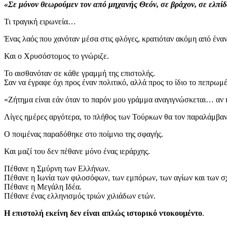
«Σε μόνον θεωρούμεν τον από μηχανής Θεόν, σε βράχον, σε ελπί
Τι τραγική ειρωνεία…
Ένας λαός που χανόταν μέσα στις φλόγες, κρατιόταν ακόμη από έναν
Και ο Χρυσόστομος το γνώριζε.
Το αισθανόταν σε κάθε γραμμή της επιστολής.
Σαν να έγραφε όχι προς έναν πολιτικό, αλλά προς το ίδιο το πεπρωμέ
«Ζήτημα είναι εάν όταν το παρόν μου γράμμα αναγιγνώσκεται… αν
Λίγες ημέρες αργότερα, το πλήθος των Τούρκων θα τον παραλάμβανε
Ο ποιμένας παραδόθηκε στο ποίμνιο της σφαγής.
Και μαζί του δεν πέθανε μόνο ένας ιεράρχης.
Πέθανε η Σμύρνη των Ελλήνων.
Πέθανε η Ιωνία των φιλοσόφων, των εμπόρων, των αγίων και των σ
Πέθανε η Μεγάλη Ιδέα.
Πέθανε ένας ελληνισμός τριών χιλιάδων ετών.
Η επιστολή εκείνη δεν είναι απλώς ιστορικό ντοκουμέντο
.