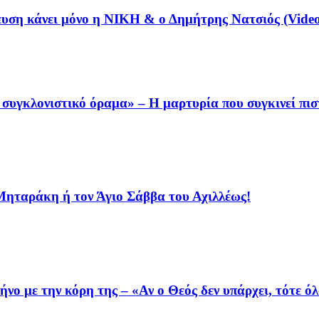
ευση κάνει μόνο η ΝΙΚΗ & ο Δημήτρης Νατσιός (Vide
συγκλονιστικό όραμα» – Η μαρτυρία που συγκινεί πισ
 Μηταράκη ή τον Άγιο Σάββα του Αχιλλέως!
ο με την κόρη της – «Αν ο Θεός δεν υπάρχει, τότε όλ