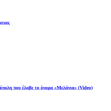
νειας
ύπολη που έλαβε το όνομα «Μελάνια» (Video)