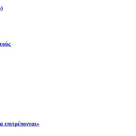
o)
τούς
α επιτρέπονται»