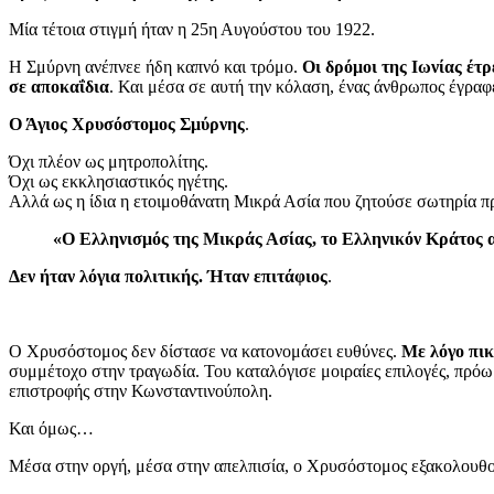
Μία τέτοια στιγμή ήταν η 25η Αυγούστου του 1922.
Η Σμύρνη ανέπνεε ήδη καπνό και τρόμο.
Οι δρόμοι της Ιωνίας έτ
σε αποκαΐδια
. Και μέσα σε αυτή την κόλαση, ένας άνθρωπος έγραφε
Ο Άγιος Χρυσόστομος Σμύρνης
.
Όχι πλέον ως μητροπολίτης.
Όχι ως εκκλησιαστικός ηγέτης.
Αλλά ως η ίδια η ετοιμοθάνατη Μικρά Ασία που ζητούσε σωτηρία πρ
«Ο Ελληνισμός της Μικράς Ασίας, το Ελληνικόν Κράτος α
Δεν ήταν λόγια πολιτικής. Ήταν επιτάφιος
.
Ο Χρυσόστομος δεν δίστασε να κατονομάσει ευθύνες.
Με λόγο πικ
συμμέτοχο στην τραγωδία. Του καταλόγισε μοιραίες επιλογές, πρόωρ
επιστροφής στην Κωνσταντινούπολη.
Και όμως…
Μέσα στην οργή, μέσα στην απελπισία, ο Χρυσόστομος εξακολουθού