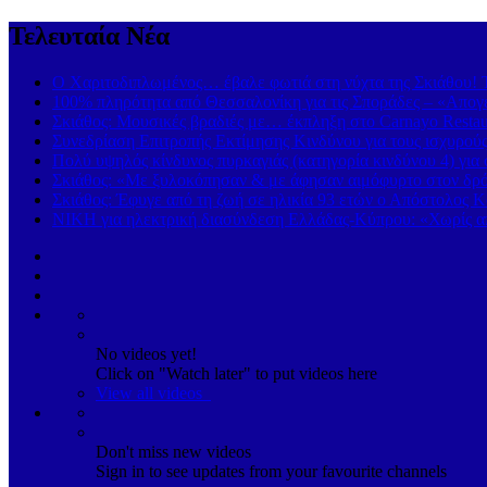
Τελευταία Νέα
Ο Χαριτοδιπλωμένος… έβαλε φωτιά στη νύχτα της Σκιάθου! Τ
100% πληρότητα από Θεσσαλονίκη για τις Σποράδες – «Απογε
Σκιάθος: Μουσικές βραδιές με… έκπληξη στο Carnayo Restau
Συνεδρίαση Επιτροπής Εκτίμησης Κινδύνου για τους ισχυρού
Πολύ υψηλός κίνδυνος πυρκαγιάς (κατηγορία κινδύνου 4) γι
Σκιάθος: «Με ξυλοκόπησαν & με άφησαν αιμόφυρτο στον δρόμ
Σκιάθος: Έφυγε από τη ζωή σε ηλικία 93 ετών ο Απόστολος Κ
ΝΙΚΗ για ηλεκτρική διασύνδεση Ελλάδας-Κύπρου: «Χωρίς απ
No videos yet!
Click on "Watch later" to put videos here
View all videos
Don't miss new videos
Sign in to see updates from your favourite channels