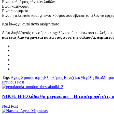
Είναι καθρέφτης εθνικών λαθών.
Είναι κατηγορώ.
Είναι προφητεία.
Είναι η τελευταία κραυγή ενός κόσμου που έβλεπε το τέλος να έρχετ
Και ίσως γι’ αυτό πονά ακόμη τόσο.
Διότι διαβάζοντάς την σήμερα, σχεδόν ακούμε πίσω από τις λέξεις 
και έναν λαό να χάνεται κοιτώντας προς την θάλασσα, περιμέν
Tags
Άγιος Χρυσόστομος
Ελευθέριος Βενιζέλος
Μεγάλη Ιδέα
Μητροπ
Previous Post
ΝΙΚΗ: Η Ελλάδα θα μεγαλώσει – Η επιστροφή στις α
Next Post