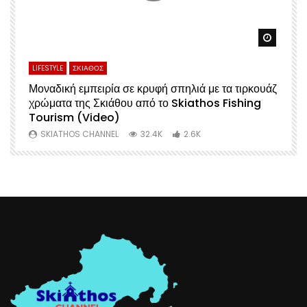
Watch Later
Watch 
LIFESTYLE
ΣΚΙΑΘΟΣ
L
Μοναδική εμπειρία σε κρυφή σπηλιά με τα τιρκουάζ
Α
χρώματα της Σκιάθου από το Skiathos Fishing
Σ
Tourism (Video)
Μ
SKIATHOS CHANNEL
32.4K
2.6K