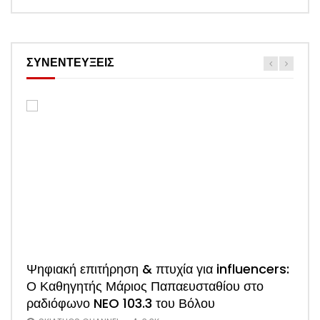
ΣΥΝΕΝΤΕΥΞΕΙΣ
Watch
Ψηφιακή επιτήρηση & πτυχία για influencers:
ΑΠΟΚΛΕΙΣΤΙΚΟ: Η πρώτη συνέντευξη του
Ο Καθηγητής Μάριος Παπαευσταθίου στο
νέου Προέδρου Ξενοδόχων Σκιάθου Άκη
ραδιόφωνο NEO 103.3 του Βόλου
Τσαρούχη (Video)