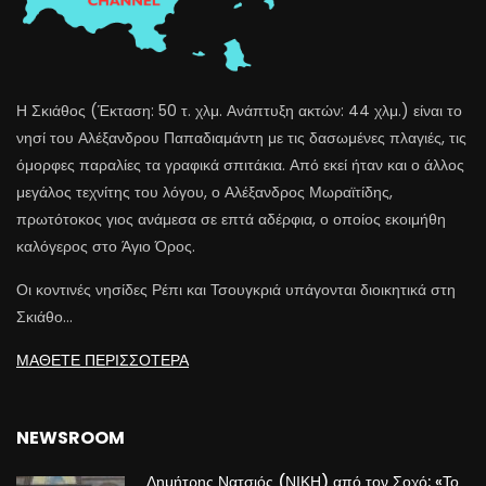
Η Σκιάθος (Έκταση: 50 τ. χλμ. Ανάπτυξη ακτών: 44 χλμ.) είναι το
νησί του Αλέξανδρου Παπαδιαμάντη με τις δασωμένες πλαγιές, τις
όμορφες παραλίες τα γραφικά σπιτάκια. Από εκεί ήταν και ο άλλος
μεγάλος τεχνίτης του λόγου, ο Αλέξανδρος Μωραϊτίδης,
πρωτότοκος γιος ανάμεσα σε επτά αδέρφια, ο οποίος εκοιμήθη
καλόγερος στο Άγιο Όρος.
Οι κοντινές νησίδες Ρέπι και Τσουγκριά υπάγονται διοικητικά στη
Σκιάθο…
ΜΑΘΕΤΕ ΠΕΡΙΣΣΟΤΕΡΑ
NEWSROOM
Δημήτρης Νατσιός (ΝΙΚΗ) από τον Σοχό: «Το