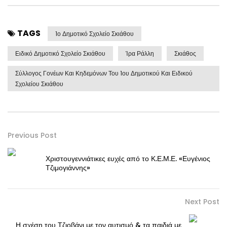
TAGS
1ο Δημοτικό Σχολείο Σκιάθου
Ειδικό Δημοτικό Σχολείο Σκιάθου
Ίρα Ράλλη
Σκιάθος
Σύλλογος Γονέων Και Κηδεμόνων Του 1ου Δημοτικού Και Ειδικού
Σχολείου Σκιάθου
Previous Post
Χριστουγεννιάτικες ευχές από το Κ.Ε.Μ.Ε. «Ευγένιος
Τζιμογιάννης»
Next Post
Η σχέση του Τζιοβάνι με τον αυτισμό & τα παιδιά με