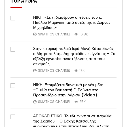
TOP ΑΡΘΡΑ
ΝΙΚΗ: «Σε τι διαφέρουν οι θέσεις του κ.
Παύλου Μαρινάκη από αυτές της κ. Δόμνας
Μιχαηλίδου;»
SKIATHOS CHANNEL
16.8K
Στην ιστορική παλαιά Ιερά Μονή Κάτω Ξενιάς
ο Μητροπολίτης Δημητριάδος κ. Ιγνάτιος – Σε
εξέλιξη εργασίες αναστήλωσης από τους
σεισμούς
SKIATHOS CHANNEL
17K
ΝΙΚΗ: Ετοιμάζεται δυναμικά με νέα μέλη
-Ομιλία του Βουλευτή Γ. Ρούντα στο
Προσυνέδριο στην Λάρισα (Video)
SKIATHOS CHANNEL
25K
ΑΠΟΚΛΕΙΣΤΙΚΟ: Το «Survivor» σε παραλία
της Σκιάθου – Ο Σάκης Κατσούλης
«μονομαχεί» με την Μαριαλένα Ρουμελιώτη