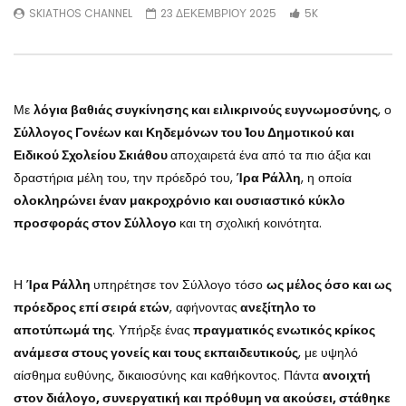
SKIATHOS CHANNEL
23 ΔΕΚΕΜΒΡΙΟΥ 2025
5K
Με
λόγια βαθιάς συγκίνησης και ειλικρινούς ευγνωμοσύνης
, ο
Σύλλογος Γονέων και Κηδεμόνων του 1ου Δημοτικού και
Ειδικού Σχολείου Σκιάθου
αποχαιρετά ένα από τα πιο άξια και
δραστήρια μέλη του, την πρόεδρό του,
Ίρα Ράλλη
, η οποία
ολοκληρώνει έναν μακροχρόνιο και ουσιαστικό κύκλο
προσφοράς στον Σύλλογο
και τη σχολική κοινότητα.
Η
Ίρα Ράλλη
υπηρέτησε τον Σύλλογο τόσο
ως μέλος όσο και ως
πρόεδρος επί σειρά ετών
, αφήνοντας
ανεξίτηλο το
αποτύπωμά της
. Υπήρξε ένας
πραγματικός ενωτικός κρίκος
ανάμεσα στους γονείς και τους εκπαιδευτικούς
, με υψηλό
αίσθημα ευθύνης, δικαιοσύνης και καθήκοντος. Πάντα
ανοιχτή
στον διάλογο, συνεργατική και πρόθυμη να ακούσει, στάθηκε