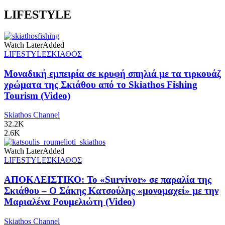
LIFESTYLE
Watch Later
Added
LIFESTYLE
ΣΚΙΑΘΟΣ
Μοναδική εμπειρία σε κρυφή σπηλιά με τα τιρκουάζ
χρώματα της Σκιάθου από το Skiathos Fishing
Tourism (Video)
Skiathos Channel
32.2K
2.6K
Watch Later
Added
LIFESTYLE
ΣΚΙΑΘΟΣ
ΑΠΟΚΛΕΙΣΤΙΚΟ: Το «Survivor» σε παραλία της
Σκιάθου – Ο Σάκης Κατσούλης «μονομαχεί» με την
Μαριαλένα Ρουμελιώτη (Video)
Skiathos Channel