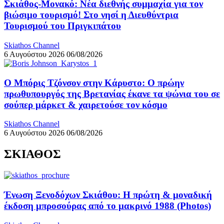
Σκιάθος-Μονακό: Νέα διεθνής συμμαχία για τον
βιώσιμο τουρισμό! Στο νησί η Διευθύντρια
Τουρισμού του Πριγκιπάτου
Skiathos Channel
6 Αυγούστου 2026
06/08/2026
Ο Μπόρις Τζόνσον στην Κάρυστο: Ο πρώην
πρωθυπουργός της Βρετανίας έκανε τα ψώνια του σε
σούπερ μάρκετ & χαιρετούσε τον κόσμο
Skiathos Channel
6 Αυγούστου 2026
06/08/2026
ΣΚΙΑΘΟΣ
Ένωση Ξενοδόχων Σκιάθου: Η πρώτη & μοναδική
έκδοση μπροσούρας από το μακρινό 1988 (Photos)