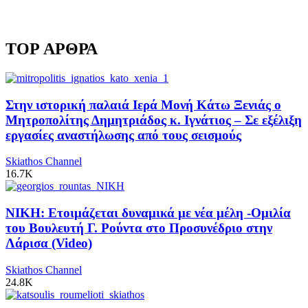
TOP ΑΡΘΡΑ
Στην ιστορική παλαιά Ιερά Μονή Κάτω Ξενιάς ο
Μητροπολίτης Δημητριάδος κ. Ιγνάτιος – Σε εξέλιξη
εργασίες αναστήλωσης από τους σεισμούς
Skiathos Channel
16.7K
ΝΙΚΗ: Ετοιμάζεται δυναμικά με νέα μέλη -Ομιλία
του Βουλευτή Γ. Ρούντα στο Προσυνέδριο στην
Λάρισα (Video)
Skiathos Channel
24.8K