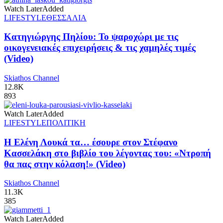
Watch Later
Added
LIFESTYLE
ΘΕΣΣΑΛΙΑ
Κατηγιώργης Πηλίου: Το ψαροχώρι με τις
οικογενειακές επιχειρήσεις & τις χαμηλές τιμές
(Video)
Skiathos Channel
12.8K
893
Watch Later
Added
LIFESTYLE
ΠΟΛΙΤΙΚΗ
Η Ελένη Λουκά τα… έσουρε στον Στέφανο
Κασσελάκη στο βιβλίο του λέγοντας του: «Ντροπή
θα πας στην κόλαση!» (Video)
Skiathos Channel
11.3K
385
Watch Later
Added