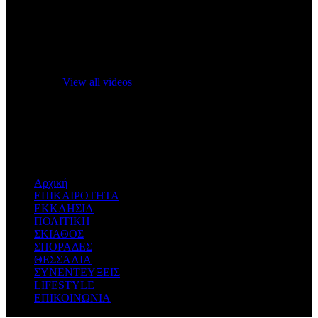
No videos yet!
Click on "Watch later" to put videos here
View all videos
Don't miss new videos
Sign in to see updates from your favourite channels
Αρχική
ΕΠΙΚΑΙΡΟΤΗΤΑ
ΕΚΚΛΗΣΙΑ
ΠΟΛΙΤΙΚΗ
ΣΚΙΑΘΟΣ
ΣΠΟΡΑΔΕΣ
ΘΕΣΣΑΛΙΑ
ΣΥΝΕΝΤΕΥΞΕΙΣ
LIFESTYLE
ΕΠΙΚΟΙΝΩΝΙΑ