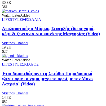
30.3K
361
Watch Later
Added
LIFESTYLE
ΘΕΣΣΑΛΙΑ
Απολαυστικός ο Μάρκος Σεφερλής έδωσε χαρά,
κέφι & ζωντάνια στο κοινό της Μαγνησίας (Video)
Skiathos Channel
19.2K
627
Watch Later
Added
LIFESTYLE
ΣΚΙΑΘΟΣ
Έτσι διασκεδάζουν στη Σκιάθο: Παραδοσιακό
γλέντι πριν το γάμο μέχρι το πρωί με τον Μάνο
Λατρεία! (Video)
Skiathos Channel
14.7K
682