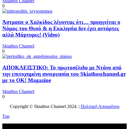
Skiathos Channel
0
Άστραψε ο Χαλκίδος λέγοντας ότι… προηγείται ο
Νόμος του Θεού & η Εκκλησία δεν έχει αντάρτες
αλλά Μάρτυρες! (Video)
Skiathos Channel
0
ΑΠΟΚΛΕΙΣΤΙΚΟ: Το πρωτοσέλιδο με Ντάνο από
την επιτυχημένη συνεργασία του Skiathoschannel.gr
με το OK! Magazine
Skiathos Channel
0
Copyright © Skiathos Channel 2024. |
Πολιτική Απορρήτου
Top