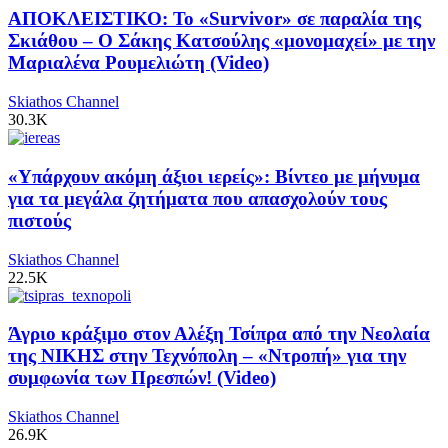
ΑΠΟΚΛΕΙΣΤΙΚΟ: Το «Survivor» σε παραλία της
Σκιάθου – Ο Σάκης Κατσούλης «μονομαχεί» με την
Μαριαλένα Ρουμελιώτη (Video)
Skiathos Channel
30.3K
«Υπάρχουν ακόμη άξιοι ιερείς»: Βίντεο με μήνυμα
για τα μεγάλα ζητήματα που απασχολούν τους
πιστούς
Skiathos Channel
22.5K
Άγριο κράξιμο στον Αλέξη Τσίπρα από την Νεολαία
της ΝΙΚΗΣ στην Τεχνόπολη – «Ντροπή» για την
συμφωνία των Πρεσπών! (Video)
Skiathos Channel
26.9K