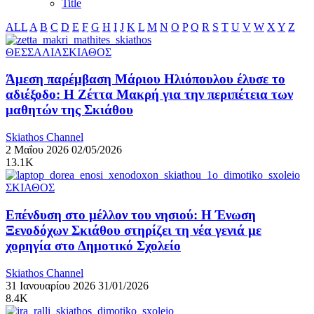
Title
ALL
A
B
C
D
E
F
G
H
I
J
K
L
M
N
O
P
Q
R
S
T
U
V
W
X
Y
Z
ΘΕΣΣΑΛΙΑ
ΣΚΙΑΘΟΣ
Άμεση παρέμβαση Μάριου Ηλιόπουλου έλυσε το
αδιέξοδο: Η Ζέττα Μακρή για την περιπέτεια των
μαθητών της Σκιάθου
Skiathos Channel
2 Μαΐου 2026
02/05/2026
13.1K
ΣΚΙΑΘΟΣ
Επένδυση στο μέλλον του νησιού: Η Ένωση
Ξενοδόχων Σκιάθου στηρίζει τη νέα γενιά με
χορηγία στο Δημοτικό Σχολείο
Skiathos Channel
31 Ιανουαρίου 2026
31/01/2026
8.4K