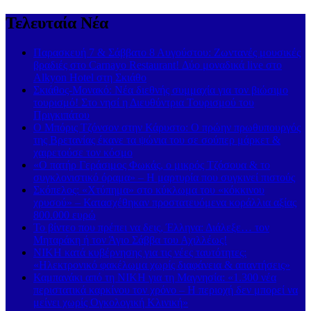
Τελευταία Νέα
Παρασκευή 7 & Σάββατο 8 Αυγούστου: Ζωντανές μουσικές
βραδιές στο Carnayo Restaurant! Δύο μοναδικά live στο
Alkyon Hotel στη Σκιάθο
Σκιάθος-Μονακό: Νέα διεθνής συμμαχία για τον βιώσιμο
τουρισμό! Στο νησί η Διευθύντρια Τουρισμού του
Πριγκιπάτου
Ο Μπόρις Τζόνσον στην Κάρυστο: Ο πρώην πρωθυπουργός
της Βρετανίας έκανε τα ψώνια του σε σούπερ μάρκετ &
χαιρετούσε τον κόσμο
«Ο πατήρ Γεράσιμος Φωκάς, ο μικρός Τζόσουα & το
συγκλονιστικό όραμα» – Η μαρτυρία που συγκινεί πιστούς
Σκόπελος: «Χτύπημα» στο κύκλωμα του «κόκκινου
χρυσού» – Κατασχέθηκαν προστατευόμενα κοράλλια αξίας
800.000 ευρώ
Το βίντεο που πρέπει να δεις, Έλληνα: Διάλεξε… τον
Μηταράκη ή τον Άγιο Σάββα του Αχιλλέως!
ΝΙΚΗ κατά κυβέρνησης για τις νέες ταυτότητες:
«Ηλεκτρονικό φακέλωμα χωρίς διαφάνεια & απαντήσεις»
Καμπανάκι από τη ΝΙΚΗ για τη Μαγνησία: «1.300 νέα
περιστατικά καρκίνου τον χρόνο – Η περιοχή δεν μπορεί να
μείνει χωρίς Ογκολογική Κλινική»