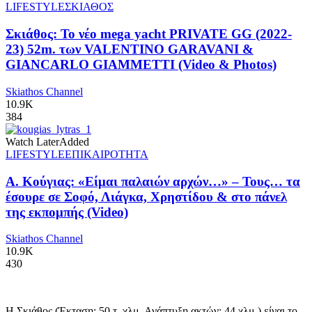
LIFESTYLE
ΣΚΙΑΘΟΣ
Σκιάθος: Το νέο mega yacht PRIVATE GG (2022-
23) 52m. των VALENTINO GARAVANI &
GIANCARLO GIAMMETTI (Video & Photos)
Skiathos Channel
10.9K
384
Watch Later
Added
LIFESTYLE
ΕΠΙΚΑΙΡΟΤΗΤΑ
Α. Κούγιας: «Είμαι παλαιών αρχών…» – Τους… τα
έσουρε σε Σοφό, Λιάγκα, Χρηστίδου & στο πάνελ
της εκπομπής (Video)
Skiathos Channel
10.9K
430
Η Σκιάθος (Έκταση: 50 τ. χλμ. Ανάπτυξη ακτών: 44 χλμ.) είναι το