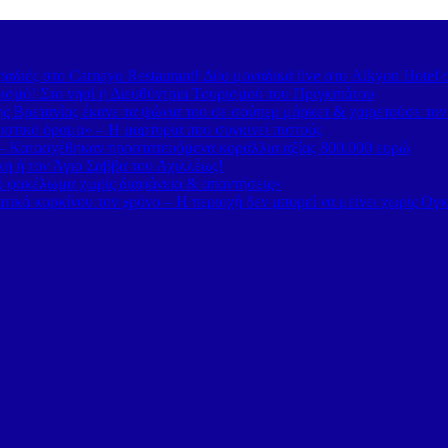
διές στο Carnayo Restaurant! Δύο μοναδικά live στο Alkyon Hotel 
ισμό! Στο νησί η Διευθύντρια Τουρισμού του Πριγκιπάτου
 Βρετανίας έκανε τα ψώνια του σε σούπερ μάρκετ & χαιρετούσε το
στικό όραμα» – Η μαρτυρία που συγκινεί πιστούς
– Κατασχέθηκαν προστατευόμενα κοράλλια αξίας 800.000 ευρώ
κη ή τον Άγιο Σάββα του Αχιλλέως!
κό φακέλωμα χωρίς διαφάνεια & απαντήσεις»
τικά καρκίνου τον χρόνο – Η περιοχή δεν μπορεί να μείνει χωρίς Ογ