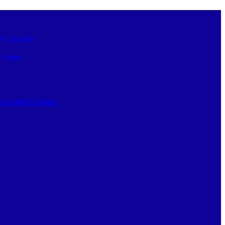
στη Σκιάθο
ν κόσμο
κολογική Κλινική»