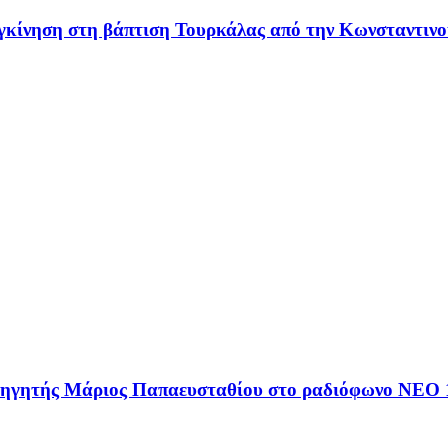
υγκίνηση στη βάπτιση Τουρκάλας από την Κωνσταντινο
αθηγητής Μάριος Παπαευσταθίου στο ραδιόφωνο NEO 