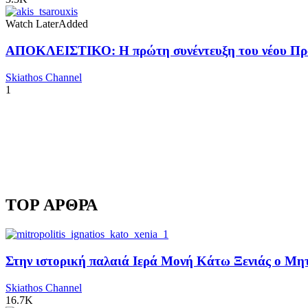
Watch Later
Added
ΑΠΟΚΛΕΙΣΤΙΚΟ: Η πρώτη συνέντευξη του νέου Προ
Skiathos Channel
1
TOP ΑΡΘΡΑ
Στην ιστορική παλαιά Ιερά Μονή Κάτω Ξενιάς ο Μητρ
Skiathos Channel
16.7K