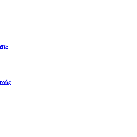
νη»
τούς