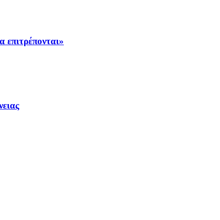
α επιτρέπονται»
νειας