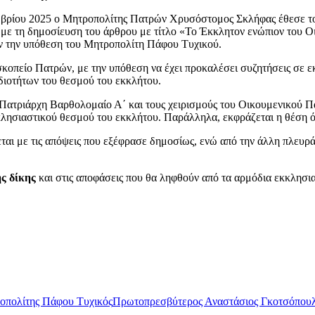
μβρίου 2025 ο Μητροπολίτης Πατρών Χρυσόστομος Σκλήφας έθεσε τον 
αι με τη δημοσίευση του άρθρου με τίτλο «Το Έκκλητον ενώπιον του
ούν την υπόθεση του Μητροπολίτη Πάφου Τυχικού.
σκοπείο Πατρών, με την υπόθεση να έχει προκαλέσει συζητήσεις σε ε
διοτήτων του θεσμού του εκκλήτου.
Πατριάρχη Βαρθολομαίο Α΄ και τους χειρισμούς του Οικουμενικού Πατ
κκλησιαστικού θεσμού του εκκλήτου. Παράλληλα, εκφράζεται η θέση ό
εται με τις απόψεις που εξέφρασε δημοσίως, ενώ από την άλλη πλευ
ς δίκης
και στις αποφάσεις που θα ληφθούν από τα αρμόδια εκκλησια
οπολίτης Πάφου Τυχικός
Πρωτοπρεσβύτερος Αναστάσιος Γκοτσόπου