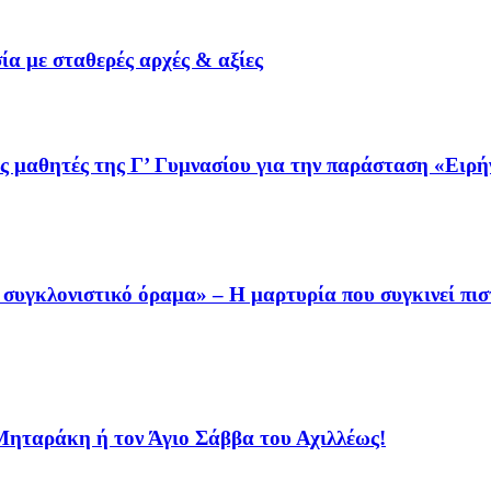
α με σταθερές αρχές & αξίες
 μαθητές της Γ’ Γυμνασίου για την παράσταση «Ειρή
συγκλονιστικό όραμα» – Η μαρτυρία που συγκινεί πισ
 Μηταράκη ή τον Άγιο Σάββα του Αχιλλέως!