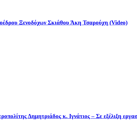
έδρου Ξενοδόχων Σκιάθου Άκη Τσαρούχη (Video)
οπολίτης Δημητριάδος κ. Ιγνάτιος – Σε εξέλιξη εργα