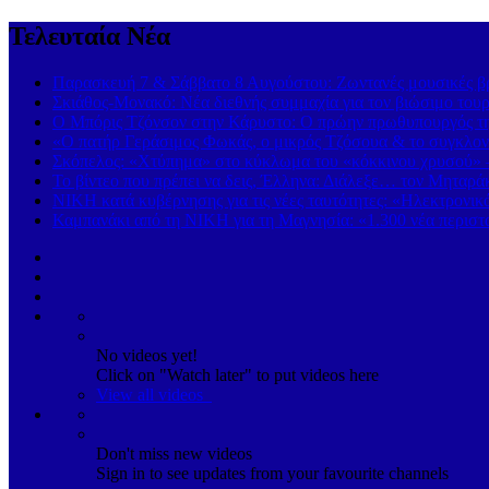
Τελευταία Νέα
Παρασκευή 7 & Σάββατο 8 Αυγούστου: Ζωντανές μουσικές βρα
Σκιάθος-Μονακό: Νέα διεθνής συμμαχία για τον βιώσιμο τουρ
Ο Μπόρις Τζόνσον στην Κάρυστο: Ο πρώην πρωθυπουργός της
«Ο πατήρ Γεράσιμος Φωκάς, ο μικρός Τζόσουα & το συγκλονι
Σκόπελος: «Χτύπημα» στο κύκλωμα του «κόκκινου χρυσού» 
Το βίντεο που πρέπει να δεις, Έλληνα: Διάλεξε… τον Μηταρά
ΝΙΚΗ κατά κυβέρνησης για τις νέες ταυτότητες: «Ηλεκτρονι
Καμπανάκι από τη ΝΙΚΗ για τη Μαγνησία: «1.300 νέα περιστα
No videos yet!
Click on "Watch later" to put videos here
View all videos
Don't miss new videos
Sign in to see updates from your favourite channels