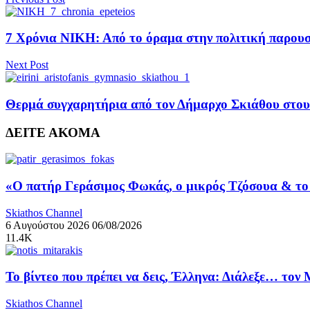
7 Χρόνια ΝΙΚΗ: Από το όραμα στην πολιτική παρουσί
Next Post
Θερμά συγχαρητήρια από τον Δήμαρχο Σκιάθου στους
ΔΕΙΤΕ ΑΚΟΜΑ
«Ο πατήρ Γεράσιμος Φωκάς, ο μικρός Τζόσουα & το 
Skiathos Channel
6 Αυγούστου 2026
06/08/2026
11.4K
Το βίντεο που πρέπει να δεις, Έλληνα: Διάλεξε… τον
Skiathos Channel