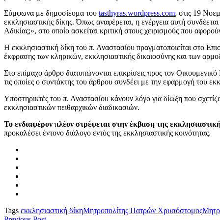
Σύμφωνα με δημοσίευμα του
tasthyras.wordpress.com
, στις 19 Νοε
εκκλησιαστικής δίκης. Όπως αναφέρεται, η ενέργεια αυτή συνδέετ
Αδικίας;», στο οποίο ασκείται κριτική στους χειρισμούς που αφορ
Η εκκλησιαστική δίκη του π. Αναστασίου πραγματοποιείται στο Επι
έκφρασης των κληρικών, εκκλησιαστικής δικαιοσύνης και των αρμο
Στο επίμαχο άρθρο διατυπώνονται επικρίσεις προς τον Οικουμενικό 
τις οποίες ο συντάκτης του άρθρου συνδέει με την εφαρμογή του ε
Υποστηρικτές του π. Αναστασίου κάνουν λόγο για δίωξη που σχετίζ
εκκλησιαστικών πειθαρχικών διαδικασιών.
Το ενδιαφέρον πλέον στρέφεται στην έκβαση της εκκλησιαστική
προκαλέσει έντονο διάλογο εντός της εκκλησιαστικής κοινότητας.
Tags
εκκλησιαστική δίκη
Μητροπολίτης Πατρών Χρυσόστομος
Μητρ
Previous Post