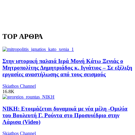
TOP ΑΡΘΡΑ
Στην ιστορική παλαιά Ιερά Μονή Κάτω Ξενιάς ο
Μητροπολίτης Δημητριάδος κ. Ιγνάτιος – Σε εξέλιξη
εργασίες αναστήλωσης από τους σεισμούς
Skiathos Channel
16.8K
ΝΙΚΗ: Ετοιμάζεται δυναμικά με νέα μέλη -Ομιλία
του Βουλευτή Γ. Ρούντα στο Προσυνέδριο στην
Λάρισα (Video)
Skiathos Channel