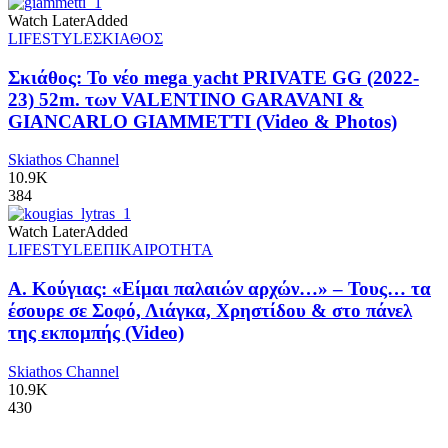
Watch Later
Added
LIFESTYLE
ΣΚΙΑΘΟΣ
Σκιάθος: Το νέο mega yacht PRIVATE GG (2022-
23) 52m. των VALENTINO GARAVANI &
GIANCARLO GIAMMETTI (Video & Photos)
Skiathos Channel
10.9K
384
Watch Later
Added
LIFESTYLE
ΕΠΙΚΑΙΡΟΤΗΤΑ
Α. Κούγιας: «Είμαι παλαιών αρχών…» – Τους… τα
έσουρε σε Σοφό, Λιάγκα, Χρηστίδου & στο πάνελ
της εκπομπής (Video)
Skiathos Channel
10.9K
430