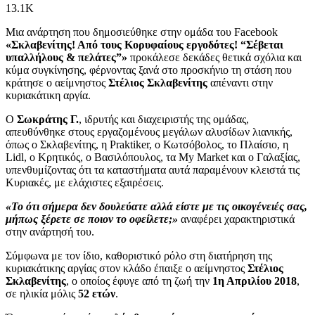
13.1K
Μια ανάρτηση που δημοσιεύθηκε στην ομάδα του Facebook
«Σκλαβενίτης! Από τους Κορυφαίους εργοδότες! “Σέβεται
υπαλλήλους & πελάτες”»
προκάλεσε δεκάδες θετικά σχόλια και
κύμα συγκίνησης, φέρνοντας ξανά στο προσκήνιο τη στάση που
κράτησε ο αείμνηστος
Στέλιος Σκλαβενίτης
απέναντι στην
κυριακάτικη αργία.
Ο
Σωκράτης Γ.
, ιδρυτής και διαχειριστής της ομάδας,
απευθύνθηκε στους εργαζομένους μεγάλων αλυσίδων λιανικής,
όπως ο Σκλαβενίτης, η Praktiker, ο Κωτσόβολος, το Πλαίσιο, η
Lidl, ο Κρητικός, ο Βασιλόπουλος, τα My Market και ο Γαλαξίας,
υπενθυμίζοντας ότι τα καταστήματα αυτά παραμένουν κλειστά τις
Κυριακές, με ελάχιστες εξαιρέσεις.
«Το ότι σήμερα δεν δουλεύατε αλλά είστε με τις οικογένειές σας,
μήπως ξέρετε σε ποιον το οφείλετε;»
αναφέρει χαρακτηριστικά
στην ανάρτησή του.
Σύμφωνα με τον ίδιο, καθοριστικό ρόλο στη διατήρηση της
κυριακάτικης αργίας στον κλάδο έπαιξε ο αείμνηστος
Στέλιος
Σκλαβενίτης
, ο οποίος έφυγε από τη ζωή την
1η Απριλίου 2018
,
σε ηλικία μόλις
52 ετών
.