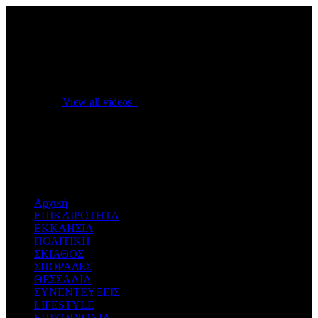
No videos yet!
Click on "Watch later" to put videos here
View all videos
Don't miss new videos
Sign in to see updates from your favourite channels
Αρχική
ΕΠΙΚΑΙΡΟΤΗΤΑ
ΕΚΚΛΗΣΙΑ
ΠΟΛΙΤΙΚΗ
ΣΚΙΑΘΟΣ
ΣΠΟΡΑΔΕΣ
ΘΕΣΣΑΛΙΑ
ΣΥΝΕΝΤΕΥΞΕΙΣ
LIFESTYLE
ΕΠΙΚΟΙΝΩΝΙΑ