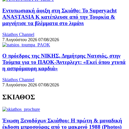
Εντυπωσιακή άφιξη στη Σκιάθο: Το Superyacht
ANASTASIA K κατέπλευσε από την Τουρκία &
μαγνήτισε τα βλέμματα στο λιμάνι
Skiathos Channel
7 Αυγούστου 2026
07/08/2026
Ο πρόεδρος της ΝΙΚΗΣ, Δημήτρης Νατσιός, στην
Τούμπα για το ΠΑΟΚ-Άντερλεχτ: «Εκεί όπου χτυπά
η ασπρόμαυρη καρδιά»
Skiathos Channel
7 Αυγούστου 2026
07/08/2026
ΣΚΙΑΘΟΣ
Ένωση Ξενοδόχων Σκιάθου: Η πρώτη & μοναδική
έκδοση μπροσούρας από το μακρινό 1988 (Photos)