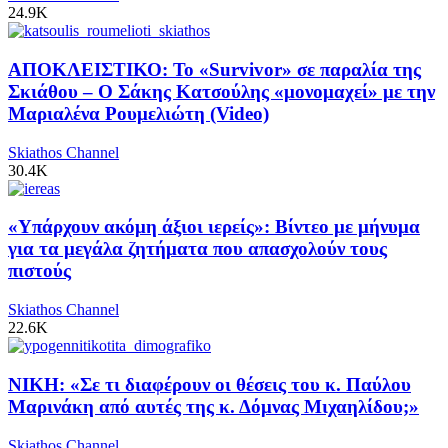
24.9K
ΑΠΟΚΛΕΙΣΤΙΚΟ: Το «Survivor» σε παραλία της
Σκιάθου – Ο Σάκης Κατσούλης «μονομαχεί» με την
Μαριαλένα Ρουμελιώτη (Video)
Skiathos Channel
30.4K
«Υπάρχουν ακόμη άξιοι ιερείς»: Βίντεο με μήνυμα
για τα μεγάλα ζητήματα που απασχολούν τους
πιστούς
Skiathos Channel
22.6K
ΝΙΚΗ: «Σε τι διαφέρουν οι θέσεις του κ. Παύλου
Μαρινάκη από αυτές της κ. Δόμνας Μιχαηλίδου;»
Skiathos Channel