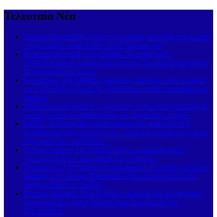
Τελευταία Νέα
Vesuvio: Η απόλυτη γεύση της ιταλικής κουζίνας στη Σκιάθο
– Στο λιμάνι, τώρα & στην Αγία Παρασκευή!
Εντυπωσιακή άφιξη στη Σκιάθο: Το Superyacht
ANASTASIA K κατέπλευσε από την Τουρκία & μαγνήτισε
τα βλέμματα στο λιμάνι
Ο πρόεδρος της ΝΙΚΗΣ, Δημήτρης Νατσιός, στην Τούμπα
για το ΠΑΟΚ-Άντερλεχτ: «Εκεί όπου χτυπά η ασπρόμαυρη
καρδιά»
ΝΙΚΗ κατά Ζαχαράκη: «Αγνοεί την ευρωπαϊκή καταδίκη &
κρατά χιλιάδες εκπαιδευτικούς σε εργασιακή ομηρία»
ΝΙΚΗ: «Εκατοντάδες εκατομμύρια στο AntiNero & η
Ελλάδα συνεχίζει να καίγεται» – Σκληρά ερωτήματα για τη
διαχείριση των κονδυλίων
Σκληρή επίθεση της ΝΙΚΗΣ για το μεταναστευτικό:
«Αποτροπή & όχι διαχείριση της εισβολής»
Παρασκευή 7 & Σάββατο 8 Αυγούστου: Ζωντανές μουσικές
βραδιές στο Carnayo Restaurant! Δύο μοναδικά live στο
Alkyon Hotel στη Σκιάθο
Σκιάθος-Μονακό: Νέα διεθνής συμμαχία για τον βιώσιμο
τουρισμό! Στο νησί η Διευθύντρια Τουρισμού του
Πριγκιπάτου