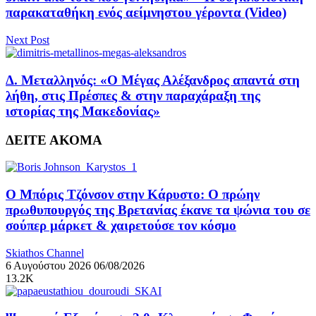
παρακαταθήκη ενός αείμνηστου γέροντα (Video)
Next Post
Δ. Μεταλληνός: «Ο Μέγας Αλέξανδρος απαντά στη
λήθη, στις Πρέσπες & στην παραχάραξη της
ιστορίας της Μακεδονίας»
ΔΕΙΤΕ ΑΚΟΜΑ
Ο Μπόρις Τζόνσον στην Κάρυστο: Ο πρώην
πρωθυπουργός της Βρετανίας έκανε τα ψώνια του σε
σούπερ μάρκετ & χαιρετούσε τον κόσμο
Skiathos Channel
6 Αυγούστου 2026
06/08/2026
13.2K