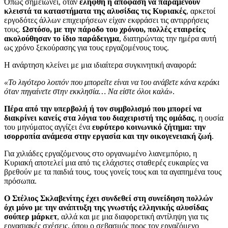
Όπως σημειώνει, όταν
ελήφθη η απόφαση να παραμένουν
κλειστά τα καταστήματα της αλυσίδας τις Κυριακές
, αρκετοί
εργοδότες άλλων επιχειρήσεων είχαν εκφράσει τις αντιρρήσεις
τους.
Ωστόσο, με την πάροδο του χρόνου, πολλές εταιρείες
ακολούθησαν το ίδιο παράδειγμα
, διατηρώντας την ημέρα αυτή
ως χρόνο ξεκούρασης για τους εργαζομένους τους.
Η ανάρτηση κλείνει με μια ιδιαίτερα συγκινητική αναφορά:
«Το λιγότερο λοιπόν που μπορείτε είναι να του ανάβετε κάνα κεράκι
όταν πηγαίνετε στην εκκλησία… Να είστε όλοι καλά»
.
Πέρα από την υπερβολή ή τον συμβολισμό που μπορεί να
διακρίνει κανείς στα λόγια του διαχειριστή της ομάδας
, η ουσία
του μηνύματος αγγίζει ένα
ευρύτερο κοινωνικό ζήτημα: την
ισορροπία ανάμεσα στην εργασία και την οικογενειακή ζωή
.
Για χιλιάδες εργαζόμενους στο οργανωμένο λιανεμπόριο, η
Κυριακή αποτελεί μια από τις ελάχιστες σταθερές ευκαιρίες να
βρεθούν με τα παιδιά τους, τους γονείς τους και τα αγαπημένα τους
πρόσωπα.
Ο Στέλιος Σκλαβενίτης έχει συνδεθεί στη συνείδηση πολλών
όχι μόνο με την ανάπτυξη της γνωστής ελληνικής αλυσίδας
σούπερ μάρκετ
, αλλά και με μια διαφορετική αντίληψη για τις
εργασιακές σχέσεις, όπου ο σεβασμός προς τον εργαζόμενο