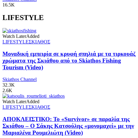
16.5K
LIFESTYLE
Watch Later
Added
LIFESTYLE
ΣΚΙΑΘΟΣ
Μοναδική εμπειρία σε κρυφή σπηλιά με τα τιρκουάζ
χρώματα της Σκιάθου από το Skiathos Fishing
Tourism (Video)
Skiathos Channel
32.3K
2.6K
Watch Later
Added
LIFESTYLE
ΣΚΙΑΘΟΣ
ΑΠΟΚΛΕΙΣΤΙΚΟ: Το «Survivor» σε παραλία της
Σκιάθου – Ο Σάκης Κατσούλης «μονομαχεί» με την
Μαριαλένα Ρουμελιώτη (Video)