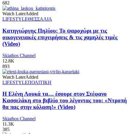
682
Watch Later
Added
LIFESTYLE
ΘΕΣΣΑΛΙΑ
Κατηγιώργης Πηλίου: Το ψαροχώρι με τις
οικογενειακές επιχειρήσεις & τις χαμηλές τιμές
(Video)
Skiathos Channel
12.8K
893
Watch Later
Added
LIFESTYLE
ΠΟΛΙΤΙΚΗ
Η Ελένη Λουκά τα… έσουρε στον Στέφανο
Κασσελάκη στο βιβλίο του λέγοντας του: «Ντροπή
θα πας στην κόλαση!» (Video)
Skiathos Channel
11.3K
385