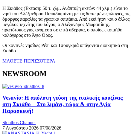
Η Σκιάθος (Έκταση: 50 τ. χλμ. Ανάπτυξη ακτών: 44 χλμ.) είναι το
νησί του Αλέξανδρου Παπαδιαμάντη με τις δασωμένες πλαγιές, τις
όμορφες παραλίες τα γραφικά σπιτάκια. Από εκεί ήταν και ο άλλος
μεγάλος τεχνίτης του λόγου, ο Αλέξανδρος Μωραϊτίδης,
πρωτότοκος γιος ανάμεσα σε επτά αδέρφια, ο οποίος εκοιμήθη
καλόγερος στο Άγιο Όρος.
Οι κοντινές νησίδες Ρέπι και Τσουγκριά υπάγονται διοικητικά στη
Σκιάθο…
ΜΑΘΕΤΕ ΠΕΡΙΣΣΟΤΕΡΑ
NEWSROOM
Vesuvio: Η απόλυτη γεύση της ιταλικής κουζίνας
στη Σκιάθο – Στο λιμάνι, τώρα & στην Αγία
Παρασκευή!
Skiathos Channel
7 Αυγούστου 2026
07/08/2026