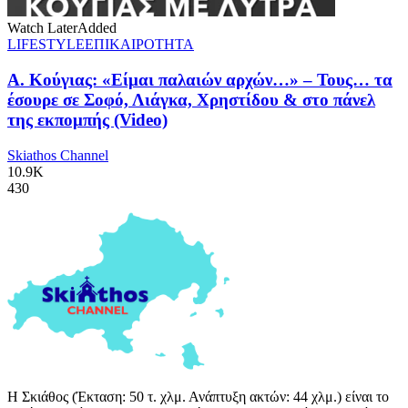
Watch Later
Added
LIFESTYLE
ΕΠΙΚΑΙΡΟΤΗΤΑ
Α. Κούγιας: «Είμαι παλαιών αρχών…» – Τους… τα
έσουρε σε Σοφό, Λιάγκα, Χρηστίδου & στο πάνελ
της εκπομπής (Video)
Skiathos Channel
10.9K
430
Η Σκιάθος (Έκταση: 50 τ. χλμ. Ανάπτυξη ακτών: 44 χλμ.) είναι το