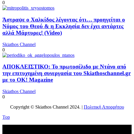
0
Άστραψε ο Χαλκίδος λέγοντας ότι… προηγείται ο
Νόμος του Θεού & η Εκκλησία δεν έχει αντάρτες
αλλά Μάρτυρες! (Video)
Skiathos Channel
0
ΑΠΟΚΛΕΙΣΤΙΚΟ: Το πρωτοσέλιδο με Ντάνο από
την επιτυχημένη συνεργασία του Skiathoschannel.gr
με το OK! Magazine
Skiathos Channel
0
Copyright © Skiathos Channel 2024. |
Πολιτική Απορρήτου
Top