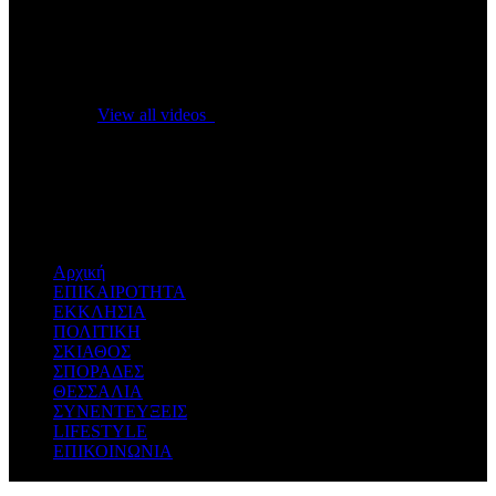
No videos yet!
Click on "Watch later" to put videos here
View all videos
Don't miss new videos
Sign in to see updates from your favourite channels
Αρχική
ΕΠΙΚΑΙΡΟΤΗΤΑ
ΕΚΚΛΗΣΙΑ
ΠΟΛΙΤΙΚΗ
ΣΚΙΑΘΟΣ
ΣΠΟΡΑΔΕΣ
ΘΕΣΣΑΛΙΑ
ΣΥΝΕΝΤΕΥΞΕΙΣ
LIFESTYLE
ΕΠΙΚΟΙΝΩΝΙΑ