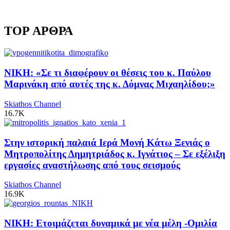
TOP ΑΡΘΡΑ
ΝΙΚΗ: «Σε τι διαφέρουν οι θέσεις του κ. Παύλου
Μαρινάκη από αυτές της κ. Δόμνας Μιχαηλίδου;»
Skiathos Channel
16.7K
Στην ιστορική παλαιά Ιερά Μονή Κάτω Ξενιάς ο
Μητροπολίτης Δημητριάδος κ. Ιγνάτιος – Σε εξέλιξη
εργασίες αναστήλωσης από τους σεισμούς
Skiathos Channel
16.9K
ΝΙΚΗ: Ετοιμάζεται δυναμικά με νέα μέλη -Ομιλία