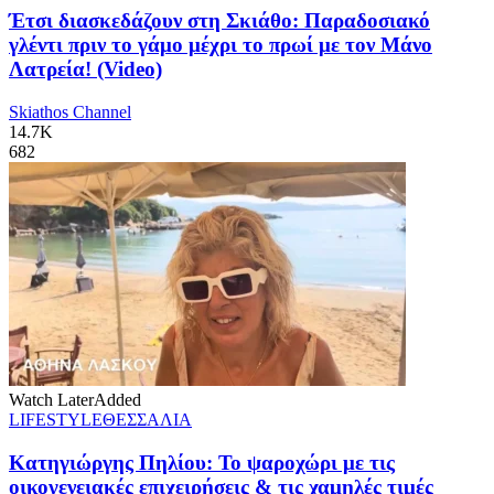
Έτσι διασκεδάζουν στη Σκιάθο: Παραδοσιακό
γλέντι πριν το γάμο μέχρι το πρωί με τον Μάνο
Λατρεία! (Video)
Skiathos Channel
14.7K
682
Watch Later
Added
LIFESTYLE
ΘΕΣΣΑΛΙΑ
Κατηγιώργης Πηλίου: Το ψαροχώρι με τις
οικογενειακές επιχειρήσεις & τις χαμηλές τιμές