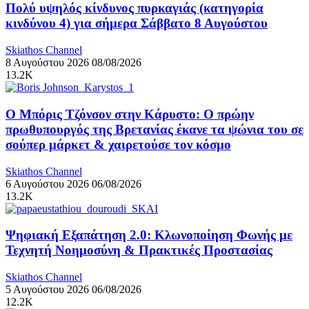
Πολύ υψηλός κίνδυνος πυρκαγιάς (κατηγορία
κινδύνου 4) για σήμερα Σάββατο 8 Αυγούστου
Skiathos Channel
8 Αυγούστου 2026
08/08/2026
13.2K
Ο Μπόρις Τζόνσον στην Κάρυστο: Ο πρώην
πρωθυπουργός της Βρετανίας έκανε τα ψώνια του σε
σούπερ μάρκετ & χαιρετούσε τον κόσμο
Skiathos Channel
6 Αυγούστου 2026
06/08/2026
13.2K
Ψηφιακή Εξαπάτηση 2.0: Κλωνοποίηση Φωνής με
Τεχνητή Νοημοσύνη & Πρακτικές Προστασίας
Skiathos Channel
5 Αυγούστου 2026
06/08/2026
12.2K