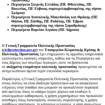
Αργολίδας)
Περιφέρεια Στερεάς Ελλάδας (ΠΕ Φθιώτιδας, ΠΕ
Βοιωτίας, ΠΕ Εύβοιας συμπεριλαμβανομένης της νήσου
Σκύρου)
Περιφέρεια Ανατολικής Μακεδονίας και Θράκης (ΠΕ
Θάσου, ΠΕ Ξάνθης, ΠΕ Ροδόπης, ΠΕ Έβρου
συμπεριλαμβανομένης της νήσου Σαμοθράκης)
Περιφέρεια Βορείου Αιγαίου (ΠΕ Λήμνου)
Η
Γενική Γραμματεία Πολιτικής Προστασίας
(
civilprotection
.
gov
.
gr
)
του
Υπουργείου Κλιματικής Κρίσης &
Πολιτικής Προστασίας
έχει ενημερώσει τις αρμόδιες υπηρεσιακά
εμπλεκόμενες κρατικές υπηρεσίες, καθώς και τις Περιφέρειες και
τους Δήμους των ανωτέρω περιοχών, ώστε να βρίσκονται
σε
αυξημένη ετοιμότητα πολιτικής προστασίας
προκειμένου να
αντιμετωπίσουν άμεσα τυχόν επεισόδια πυρκαγιών.
Παράλληλα, η Γενική Γραμματεία Πολιτικής Προστασίας συνιστά
στους πολίτες να είναι ιδιαίτερα προσεκτικοί και να αποφεύγουν
ενέργειες στην ύπαιθρο που μπορούν να προκαλέσουν πυρκαγιά
από αμέλεια, όπως το κάψιμο ξερών χόρτων και κλαδιών ή
υπολειμμάτων καθαρισμού, η χρήση μηχανημάτων που προκαλούν
σπινθήρες όπως δισκοπρίονα, συσκευές συγκόλλησης, η χρήση
υπαίθριων ψησταριών, το κάπνισμα μελισσών, η ρίψη αναμμένων