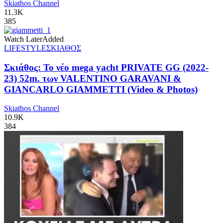
Skiathos Channel
11.3K
385
Watch Later
Added
LIFESTYLE
ΣΚΙΑΘΟΣ
Σκιάθος: Το νέο mega yacht PRIVATE GG (2022-
23) 52m. των VALENTINO GARAVANI &
GIANCARLO GIAMMETTI (Video & Photos)
Skiathos Channel
10.9K
384