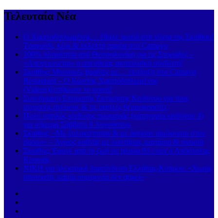
Τελευταία Νέα
Ο Χαριτοδιπλωμένος… έβαλε φωτιά στη νύχτα της Σκιάθου!
Τραγούδι, κέφι & εκλεκτή παρέα στο Carnayo
100% πληρότητα από Θεσσαλονίκη για τις Σποράδες –
«Απογειώνεται» η απευθείας ακτοπλοϊκή σύνδεση!
Σκιάθος: Μουσικές βραδιές με… έκπληξη στο Carnayo
Restaurant – Ο Κώστας Χαριτοδιπλωμένος
(Videos)ξεσήκωσε το κοινό!
Συνεδρίαση Επιτροπής Εκτίμησης Κινδύνου για τους
ισχυρούς ανέμους & τις υψηλές θερμοκρασίες
Πολύ υψηλός κίνδυνος πυρκαγιάς (κατηγορία κινδύνου 4)
για σήμερα Σάββατο 8 Αυγούστου
Σκιάθος: «Με ξυλοκόπησαν & με άφησαν αιμόφυρτο στον
δρόμο» – Άγριος καβγάς με λοστάρια, μαχαίρια & σφυριά
Σκιάθος: Έφυγε από τη ζωή σε ηλικία 93 ετών ο Απόστολος
Κουκιάς
ΝΙΚΗ για ηλεκτρική διασύνδεση Ελλάδας-Κύπρου: «Χωρίς
αποτροπή, καμία συμφωνία δεν αρκεί»