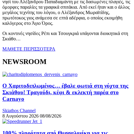
νησί του Αλέξανδρου Παπαδιαμάντη με τις δασωμένες πλαγιές, τις
όμορφες παραλίες τα γραφικά σπιτάκια. Από εκεί ήταν και ο άλλος
μεγάλος τεχνίτης του λόγου, ο Αλέξανδρος Μωραϊτίδης,
πρωτότοκος γιος ανάμεσα σε επτά αδέρφια, ο οποίος εκοιμήθη
καλόγερος στο Άγιο Όρος.
Οι κοντινές νησίδες Ρέπι και Τσουγκριά υπάγονται διοικητικά στη
Σκιάθο…
ΜΑΘΕΤΕ ΠΕΡΙΣΣΟΤΕΡΑ
NEWSROOM
Ο Χαριτοδιπλωμένος… έβαλε φωτιά στη νύχτα της
Σκιάθου! Τραγούδι, κέφι & εκλεκτή παρέα στο
Carnayo
Skiathos Channel
8 Αυγούστου 2026
08/08/2026
100% πληρότητα από Θεσσαλονίκη για τις