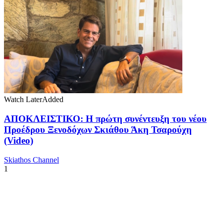
Watch Later
Added
ΑΠΟΚΛΕΙΣΤΙΚΟ: Η πρώτη συνέντευξη του νέου
Προέδρου Ξενοδόχων Σκιάθου Άκη Τσαρούχη
(Video)
Skiathos Channel
1