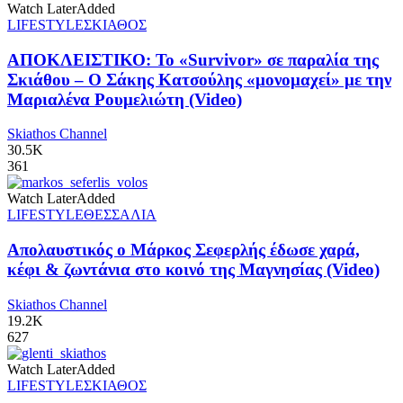
Watch Later
Added
LIFESTYLE
ΣΚΙΑΘΟΣ
ΑΠΟΚΛΕΙΣΤΙΚΟ: Το «Survivor» σε παραλία της
Σκιάθου – Ο Σάκης Κατσούλης «μονομαχεί» με την
Μαριαλένα Ρουμελιώτη (Video)
Skiathos Channel
30.5K
361
Watch Later
Added
LIFESTYLE
ΘΕΣΣΑΛΙΑ
Απολαυστικός ο Μάρκος Σεφερλής έδωσε χαρά,
κέφι & ζωντάνια στο κοινό της Μαγνησίας (Video)
Skiathos Channel
19.2K
627
Watch Later
Added
LIFESTYLE
ΣΚΙΑΘΟΣ