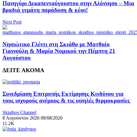
Πανηγύρι Δεκαπενταύγουστου στην Αλόννησο – Μια
βραδιά γεμάτη παράδοση & κέφι!
Next Post
Νησιώτικο Γλέντι στη Σκιάθο με Ματθαίο
Γιαννούλη & Μαρία Νομικού την Πέμπτη 21
Αυγούστου
ΔΕΙΤΕ ΑΚΟΜΑ
Συνεδρίαση Επιτροπής Εκτίμησης Κινδύνου για
τους ισχυρούς ανέμους & τις υψηλές θερμοκρασίες
Skiathos Channel
8 Αυγούστου 2026
08/08/2026
11.2K