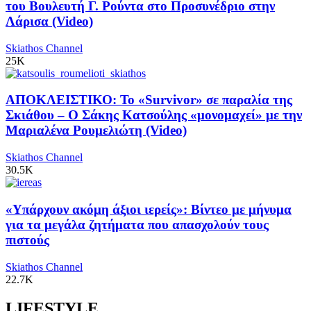
του Βουλευτή Γ. Ρούντα στο Προσυνέδριο στην
Λάρισα (Video)
Skiathos Channel
25K
ΑΠΟΚΛΕΙΣΤΙΚΟ: Το «Survivor» σε παραλία της
Σκιάθου – Ο Σάκης Κατσούλης «μονομαχεί» με την
Μαριαλένα Ρουμελιώτη (Video)
Skiathos Channel
30.5K
«Υπάρχουν ακόμη άξιοι ιερείς»: Βίντεο με μήνυμα
για τα μεγάλα ζητήματα που απασχολούν τους
πιστούς
Skiathos Channel
22.7K
LIFESTYLE