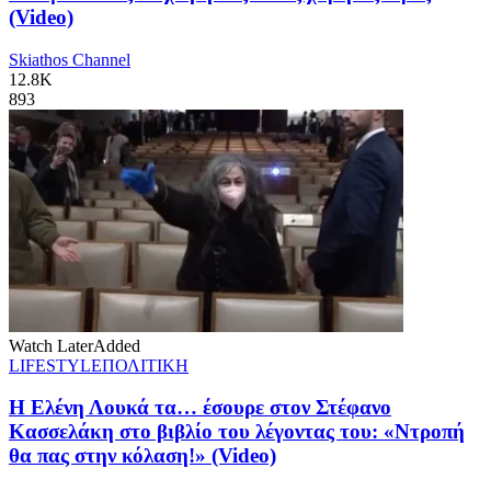
(Video)
Skiathos Channel
12.8K
893
Watch Later
Added
LIFESTYLE
ΠΟΛΙΤΙΚΗ
Η Ελένη Λουκά τα… έσουρε στον Στέφανο
Κασσελάκη στο βιβλίο του λέγοντας του: «Ντροπή
θα πας στην κόλαση!» (Video)