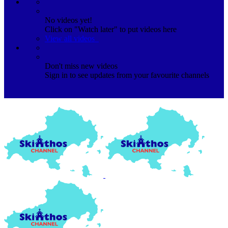
No videos yet!
Click on "Watch later" to put videos here
View all videos
Don't miss new videos
Sign in to see updates from your favourite channels