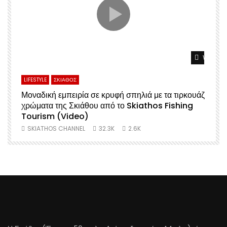
Watch L
LIFESTYLE
ΣΚΙΑΘΟΣ
Μοναδική εμπειρία σε κρυφή σπηλιά με τα τιρκουάζ
χρώματα της Σκιάθου από το Skiathos Fishing
Σ
Tourism (Video)
SKIATHOS CHANNEL
32.3K
2.6K