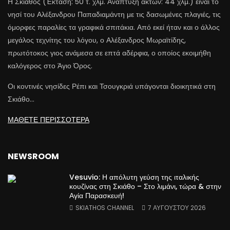
Η Σκιάθος (Έκταση: 50 τ. χλμ. Ανάπτυξη ακτών: 44 χλμ.) είναι το
νησί του Αλέξανδρου Παπαδιαμάντη με τις δασωμένες πλαγιές, τις
όμορφες παραλίες τα γραφικά σπιτάκια. Από εκεί ήταν και ο άλλος
μεγάλος τεχνίτης του λόγου, ο Αλέξανδρος Μωραϊτίδης,
πρωτότοκος γιος ανάμεσα σε επτά αδέρφια, ο οποίος εκοιμήθη
καλόγερος στο Άγιο Όρος.
Οι κοντινές νησίδες Ρέπι και Τσουγκριά υπάγονται διοικητικά στη
Σκιάθο…
ΜΑΘΕΤΕ ΠΕΡΙΣΣΟΤΕΡΑ
NEWSROOM
Vesuvio: Η απόλυτη γεύση της ιταλικής
κουζίνας στη Σκιάθο – Στο λιμάνι, τώρα & στην
Αγία Παρασκευή!
SKIATHOS CHANNEL
7 ΑΥΓΟΎΣΤΟΥ 2026