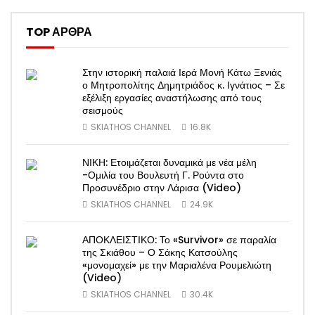
TOP ΑΡΘΡΑ
Στην ιστορική παλαιά Ιερά Μονή Κάτω Ξενιάς
ο Μητροπολίτης Δημητριάδος κ. Ιγνάτιος – Σε
εξέλιξη εργασίες αναστήλωσης από τους
σεισμούς
SKIATHOS CHANNEL
16.8K
ΝΙΚΗ: Ετοιμάζεται δυναμικά με νέα μέλη
-Ομιλία του Βουλευτή Γ. Ρούντα στο
Προσυνέδριο στην Λάρισα (Video)
SKIATHOS CHANNEL
24.9K
ΑΠΟΚΛΕΙΣΤΙΚΟ: Το «Survivor» σε παραλία
της Σκιάθου – Ο Σάκης Κατσούλης
«μονομαχεί» με την Μαριαλένα Ρουμελιώτη
(Video)
SKIATHOS CHANNEL
30.4K