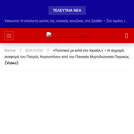
ΤΕΛΕΥΤΑΊΑ ΝΈΑ
Vesuvio: Η απόλυτη γεύση της ιταλικής κουζίνας στη Σκιάθο – Στο λιμάνι, τώρα & στην Αγία Παρασκευή!
Home
ΕΚΚΛΗΣΙΑ
«Πολιτικοί με κιπά στο Ισραήλ;» – Η αιχμηρή
αναφορά του Πατρός Αυγουστίνου από την Παναγία Μυρτιδιώτισσα Πειραιώς
(Video)