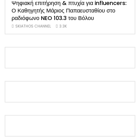
Ψηφιακή επιτήρηση & πτυχία για influencers:
ΑΠΟ
Ο Καθηγητής Μάριος Παπαευσταθίου στο
νέο
ραδιόφωνο NEO 103.3 του Βόλου
Τσα
SKIATHOS CHANNEL
3.3K
SK