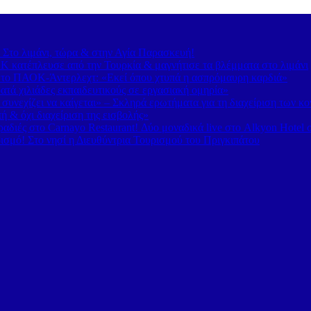
– Στο λιμάνι, τώρα & στην Αγία Παρασκευή!
 κατέπλευσε από την Τουρκία & μαγνήτισε τα βλέμματα στο λιμάνι
 το ΠΑΟΚ-Άντερλεχτ: «Εκεί όπου χτυπά η ασπρόμαυρη καρδιά»
τά χιλιάδες εκπαιδευτικούς σε εργασιακή ομηρία»
υνεχίζει να καίγεται» – Σκληρά ερωτήματα για τη διαχείριση των κ
 & όχι διαχείριση της εισβολής»
διές στο Carnayo Restaurant! Δύο μοναδικά live στο Alkyon Hotel 
ισμό! Στο νησί η Διευθύντρια Τουρισμού του Πριγκιπάτου