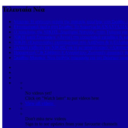
Τελευταία Νέα
Vesuvio: Η απόλυτη γεύση της ιταλικής κουζίνας στη Σκιάθο 
Εντυπωσιακή άφιξη στη Σκιάθο: Το Superyacht ANASTASIA K
Ο πρόεδρος της ΝΙΚΗΣ, Δημήτρης Νατσιός, στην Τούμπα για
ΝΙΚΗ κατά Ζαχαράκη: «Αγνοεί την ευρωπαϊκή καταδίκη & κρα
ΝΙΚΗ: «Εκατοντάδες εκατομμύρια στο AntiNero & η Ελλάδα σ
Σκληρή επίθεση της ΝΙΚΗΣ για το μεταναστευτικό: «Αποτροπή
Παρασκευή 7 & Σάββατο 8 Αυγούστου: Ζωντανές μουσικές βρα
Σκιάθος-Μονακό: Νέα διεθνής συμμαχία για τον βιώσιμο τουρ
No videos yet!
Click on "Watch later" to put videos here
View all videos
Don't miss new videos
Sign in to see updates from your favourite channels