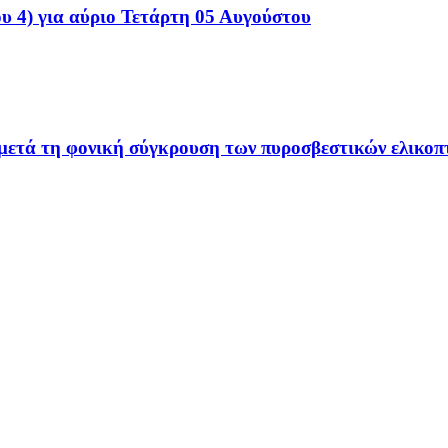
υ 4) για αύριο Τετάρτη 05 Αυγούστου
ετά τη φονική σύγκρουση των πυροσβεστικών ελικοπ