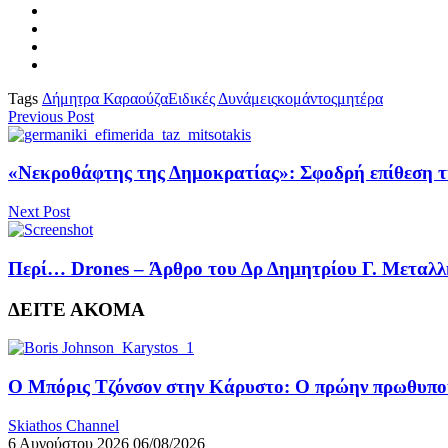
Tags
Δήμητρα Καραούζα
Ειδικές Δυνάμεις
κομάντος
μητέρα
Previous Post
«Νεκροθάφτης της Δημοκρατίας»: Σφοδρή επίθεση τ
Next Post
Περί… Drones – Άρθρο του Δρ Δημητρίου Γ. Μεταλλ
ΔΕΙΤΕ ΑΚΟΜΑ
Ο Μπόρις Τζόνσον στην Κάρυστο: Ο πρώην πρωθυπουρ
Skiathos Channel
6 Αυγούστου 2026
06/08/2026