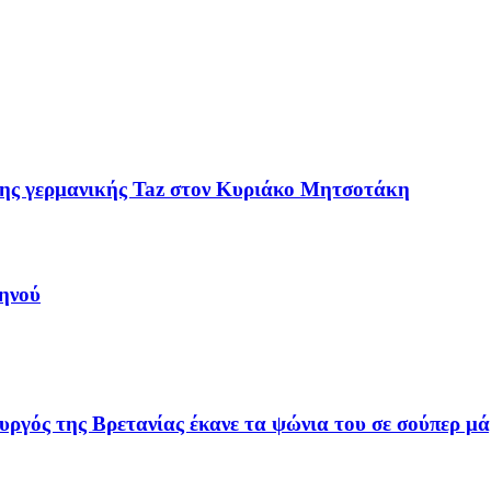
ης γερμανικής Taz στον Κυριάκο Μητσοτάκη
ηνού
γός της Βρετανίας έκανε τα ψώνια του σε σούπερ μά