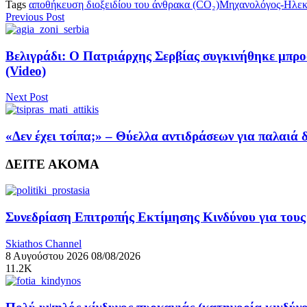
Tags
αποθήκευση διοξειδίου του άνθρακα (CO₂)
Μηχανολόγος-Ηλεκ
Previous Post
Βελιγράδι: Ο Πατριάρχης Σερβίας συγκινήθηκε μπρο
(Video)
Next Post
«Δεν έχει τσίπα;» – Θύελλα αντιδράσεων για παλαιά
ΔΕΙΤΕ ΑΚΟΜΑ
Συνεδρίαση Επιτροπής Εκτίμησης Κινδύνου για τους
Skiathos Channel
8 Αυγούστου 2026
08/08/2026
11.2K