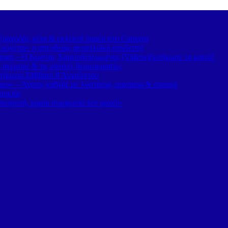
ραγούδι, κέφι & εκλεκτή παρέα στο Carnayo
ιώνεται» η απευθείας ακτοπλοϊκή σύνδεση!
rant – Ο Κώστας Χαριτοδιπλωμένος (Videos)ξεσήκωσε το κοινό!
ς ανέμους & τις υψηλές θερμοκρασίες
α σήμερα Σάββατο 8 Αυγούστου
ο» – Άγριος καβγάς με λοστάρια, μαχαίρια & σφυριά
ουκιάς
οτροπή, καμία συμφωνία δεν αρκεί»