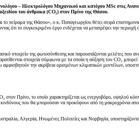
ολόγου – Ηλεκτρολόγου Μηχανικού και κατόχου MSc στις Ανανε
οξειδίου του άνθρακα (CO₂) στον Πρίνο της Θάσου
.
αι το πείραμα της Θάσου», ο κ. Παπαγεωργίου θέτει σειρά επιστημον
τας ότι το συγκεκριμένο έργο ενδέχεται να μετατρέψει την περιοχή 
 βασικό στοιχείο της φωτοσύνθεσης και παρουσιάζονται μελέτες που 
ρατίθενται στοιχεία σύμφωνα με τα οποία η αύξηση του CO₂ μπορεί 
υ αμφισβητούν την ακρίβεια ορισμένων κλιματικών μοντέλων, υποστηρί
O₂ στον Πρίνο, το οποίο χαρακτηρίζεται ως ενεργοβόρο, υψηλού κόσ
ύς κινδύνους που θα μπορούσαν να προκύψουν από τη μακροχρόνια απ
τραλία, Αλγερία, Ηνωμένες Πολιτείες και Νορβηγία, υποστηρίζοντας