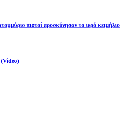
τομμύριο πιστοί προσκύνησαν το ιερό κειμήλιο
(Video)