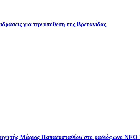
ιδράσεις για την υπόθεση της Βρετανίδας
αθηγητής Μάριος Παπαευσταθίου στο ραδιόφωνο NEO 