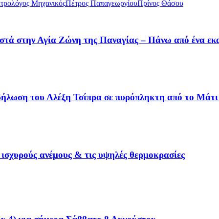
τρολόγος Μηχανικός
Πέτρος Παπαγεωργίου
Πρίνος Θάσου
στά στην Αγία Ζώνη της Παναγίας – Πάνω από ένα εκα
 δήλωση του Αλέξη Τσίπρα σε πυρόπληκτη από το Μάτι 
 ισχυρούς ανέμους & τις υψηλές θερμοκρασίες