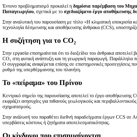
Έντονο προβληματισμό προκαλεί η
δημόσια παρέμβαση του Μηχαν
Παπαγεωργίου
, σχετικά με το
σχεδιαζόμενο έργο αποθήκευσης δι
Στην αναλυτική του παρουσίαση με τίτλο «Η κλιματική υποκρισία κ
τεχνολογία δέσμευσης και αποθήκευσης άνθρακα (CCS), υποστηρίζον
Η συζήτηση για το CO₂
Στην εργασία επισημαίνεται ότι το διοξείδιο του άνθρακα αποτελεί
CO₂ στη φυτική ανάπτυξη και τη γεωργική παραγωγή. Παράλληλα πα
Ο συγγραφέας αναφέρεται επίσης σε επιστημονικές προσεγγίσεις πο
ρυθμό της υπερθέρμανσης του πλανήτη.
Το «πείραμα» του Πρίνου
Κεντρικό σημείο της παρουσίασης αποτελεί το έργο αποθήκευσης C
εκφράζει ανησυχίες για πιθανούς γεωλογικούς και περιβαλλοντικο
σχηματισμούς.
Στην ανάλυσή του παραθέτει διεθνή παραδείγματα έργων CCS σε Αυσ
υπερβάσεις κόστους ή ζητήματα αποτελεσματικότητας.
Οι κίνδυνοι που επισημαίνονται