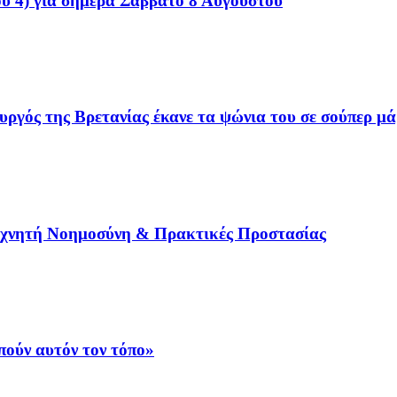
ου 4) για σήμερα Σάββατο 8 Αυγούστου
γός της Βρετανίας έκανε τα ψώνια του σε σούπερ μά
εχνητή Νοημοσύνη & Πρακτικές Προστασίας
ούν αυτόν τον τόπο»