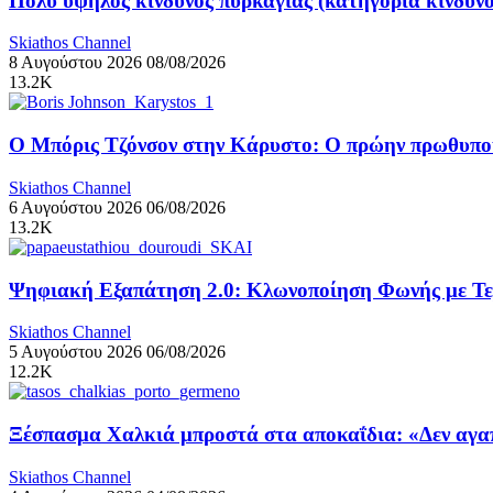
Πολύ υψηλός κίνδυνος πυρκαγιάς (κατηγορία κινδύν
Skiathos Channel
8 Αυγούστου 2026
08/08/2026
13.2K
Ο Μπόρις Τζόνσον στην Κάρυστο: Ο πρώην πρωθυπουρ
Skiathos Channel
6 Αυγούστου 2026
06/08/2026
13.2K
Ψηφιακή Εξαπάτηση 2.0: Κλωνοποίηση Φωνής με Τ
Skiathos Channel
5 Αυγούστου 2026
06/08/2026
12.2K
Ξέσπασμα Χαλκιά μπροστά στα αποκαΐδια: «Δεν αγαπ
Skiathos Channel