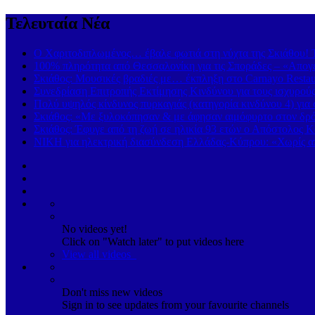
Τελευταία Νέα
Ο Χαριτοδιπλωμένος… έβαλε φωτιά στη νύχτα της Σκιάθου! Τ
100% πληρότητα από Θεσσαλονίκη για τις Σποράδες – «Απογε
Σκιάθος: Μουσικές βραδιές με… έκπληξη στο Carnayo Restau
Συνεδρίαση Επιτροπής Εκτίμησης Κινδύνου για τους ισχυρού
Πολύ υψηλός κίνδυνος πυρκαγιάς (κατηγορία κινδύνου 4) γι
Σκιάθος: «Με ξυλοκόπησαν & με άφησαν αιμόφυρτο στον δρόμ
Σκιάθος: Έφυγε από τη ζωή σε ηλικία 93 ετών ο Απόστολος Κ
ΝΙΚΗ για ηλεκτρική διασύνδεση Ελλάδας-Κύπρου: «Χωρίς απ
No videos yet!
Click on "Watch later" to put videos here
View all videos
Don't miss new videos
Sign in to see updates from your favourite channels