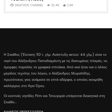
SKIATHOS CHANNEL
32.4K
2.6K
Η Σκιάθος (Έκταση: 50 τ. χλμ. Ανάπτυξη ακτών: 44 χλμ.) είναι το
νησί του Αλέξανδρου Παπαδιαμάντη με τις δασωμένες πλαγιές, τις
όμορφες παραλίες τα γραφικά σπιτάκια. Από εκεί ήταν και ο άλλος
μεγάλος τεχνίτης του λόγου, ο Αλέξανδρος Μωραϊτίδης,
πρωτότοκος γιος ανάμεσα σε επτά αδέρφια, ο οποίος εκοιμήθη
καλόγερος στο Άγιο Όρος.
Οι κοντινές νησίδες Ρέπι και Τσουγκριά υπάγονται διοικητικά στη
Σκιάθο…
ΜΑΘΕΤΕ ΠΕΡΙΣΣΟΤΕΡΑ