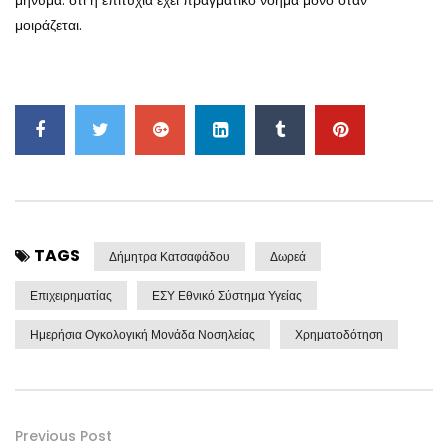
μήνυμα: ότι η επιτυχία έχει πραγματικό νόημα μόνο όταν
μοιράζεται.
TAGS
Δήμητρα Κατσαφάδου
Δωρεά
Επιχειρηματίας
ΕΣΥ Εθνικό Σύστημα Υγείας
Ημερήσια Ογκολογική Μονάδα Νοσηλείας
Χρηματοδότηση
Previous Post