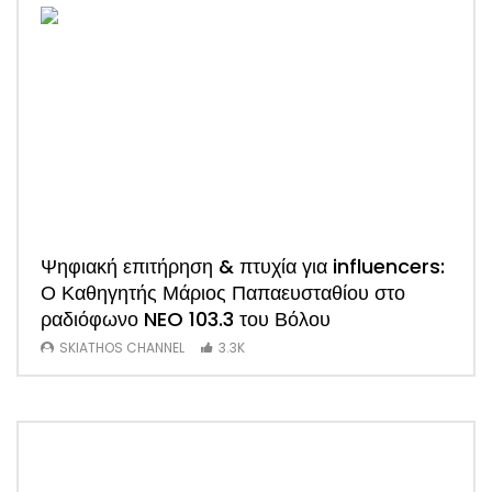
Ψηφιακή επιτήρηση & πτυχία για influencers:
ΑΠΟ
Ο Καθηγητής Μάριος Παπαευσταθίου στο
νέο
ραδιόφωνο NEO 103.3 του Βόλου
Τσα
SKIATHOS CHANNEL
3.3K
SK