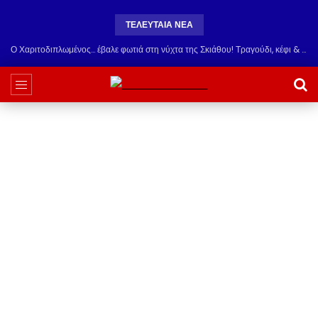
ΤΕΛΕΥΤΑΊΑ ΝΈΑ
Ο Χαριτοδιπλωμένος… έβαλε φωτιά στη νύχτα της Σκιάθου! Τραγούδι, κέφι & εκλεκτή παρέα στο Carnayo