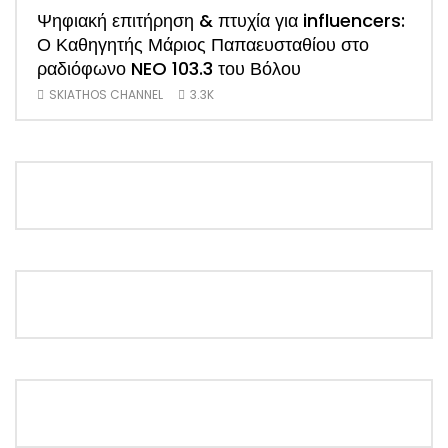
Ψηφιακή επιτήρηση & πτυχία για influencers:
ΑΠΟ
Ο Καθηγητής Μάριος Παπαευσταθίου στο
νέο
ραδιόφωνο NEO 103.3 του Βόλου
Τσα
SKIATHOS CHANNEL
3.3K
SK