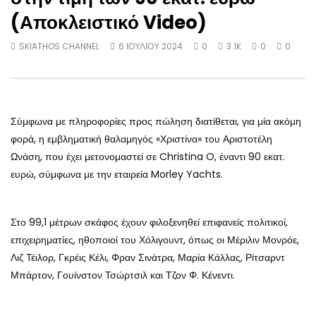
Η Ελένη Λουκά τα… έσουρε στον
Καλάβρυτα: Χιονοθύελλα
(Αποκλειστικό Video)
Στέφανο Κασσελάκη στο βιβλίο του
τοπίο στη Βαθειά Λάκκα –
λέγοντας του: «Ντροπή θα πας στην
SKIATHOS CHANNEL
SKIATHOS CHANNEL
6 ΙΟΥΛΊΟΥ 2024
0
3.1K
0
0
κόλαση!» (Video)
27 ΔΕΚΕΜΒΡΊΟΥ 2024
SKIATHOS CHANNEL
703
19 ΙΑΝΟΥΑΡΊΟΥ 2025
385
Σύμφωνα με πληροφορίες προς πώληση διατίθεται, για μία ακόμη
φορά, η εμβληματική θαλαμηγός «Χριστίνα» του Αριστοτέλη
Ωνάση, που έχει μετονομαστεί σε Christina O, έναντι 90 εκατ.
ευρώ, σύμφωνα με την εταιρεία Morley Yachts.
Στο 99,1 μέτρων σκάφος έχουν φιλοξενηθεί επιφανείς πολιτικοί,
επιχειρηματίες, ηθοποιοί του Χόλιγουντ, όπως οι Μέριλιν Μονρόε,
Λιζ Τέιλορ, Γκρέις Κέλι, Φραν Σινάτρα, Μαρία Κάλλας, Ρίτσαρντ
Μπάρτον, Γουίνστον Τσώρτσιλ και Τζον Φ. Κένεντι.