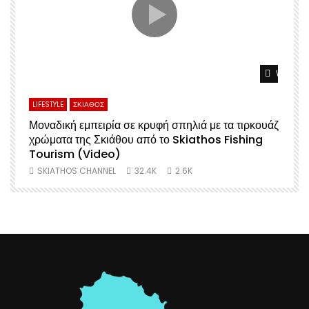
Watch L
LIFESTYLE
ΣΚΙΑΘΟΣ
Μοναδική εμπειρία σε κρυφή σπηλιά με τα τιρκουάζ
χρώματα της Σκιάθου από το Skiathos Fishing
Σ
Tourism (Video)
SKIATHOS CHANNEL
32.4K
2.6K