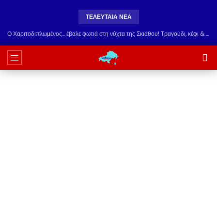
ΤΕΛΕΥΤΑΊΑ ΝΈΑ
Ο Χαριτοδιπλωμένος… έβαλε φωτιά στη νύχτα της Σκιάθου! Τραγούδι, κέφι & εκλεκτή παρέα στο Carnayo