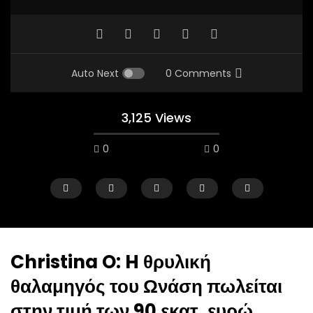
Auto Next
0 Comments
3,125 Views
0
0
Christina O: H θρυλική
θαλαμηγός του Ωνάση πωλείται
Watch Later
στην τιμή των 90 εκατ. ευρώ