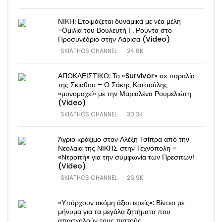
ΝΙΚΗ: Ετοιμάζεται δυναμικά με νέα μέλη
-Ομιλία του Βουλευτή Γ. Ρούντα στο
Προσυνέδριο στην Λάρισα (Video)
SKIATHOS CHANNEL
24.8K
ΑΠΟΚΛΕΙΣΤΙΚΟ: Το «Survivor» σε παραλία
της Σκιάθου – Ο Σάκης Κατσούλης
«μονομαχεί» με την Μαριαλένα Ρουμελιώτη
(Video)
SKIATHOS CHANNEL
30.3K
Άγριο κράξιμο στον Αλέξη Τσίπρα από την
Νεολαία της ΝΙΚΗΣ στην Τεχνόπολη –
«Ντροπή» για την συμφωνία των Πρεσπών!
(Video)
SKIATHOS CHANNEL
26.9K
«Υπάρχουν ακόμη άξιοι ιερείς»: Βίντεο με
μήνυμα για τα μεγάλα ζητήματα που
απασχολούν τους πιστούς