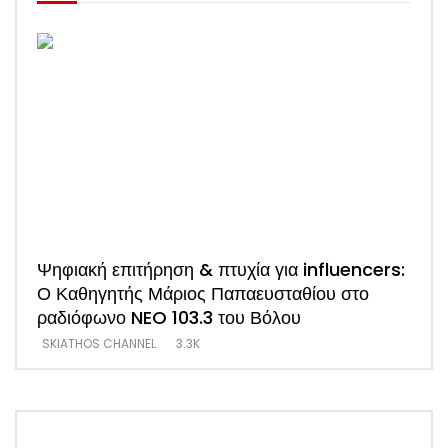
Ψηφιακή επιτήρηση & πτυχία για influencers:
ΑΠΟ
Ο Καθηγητής Μάριος Παπαευσταθίου στο
νέο
ραδιόφωνο NEO 103.3 του Βόλου
Τσα
SKIATHOS CHANNEL
3.3K
SKI