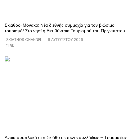
Σκιάθος-Μονακό: Νέα διεθνής συμμαχία για τον βιώσιμο
τουρισμό! Στο νησί η Διευθύντρια Τουρισμού του Πριγκιπάτου
SKIATHOS CHANNEL
6 ΑΥΓΟΎΣΤΟΥ 2026
11.8K
Άγρια συμπλοκή στη Σκιάθο με πέντε συλλήψεις – Τραυματίας