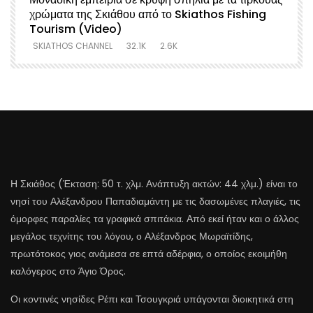
χρώματα της Σκιάθου από το Skiathos Fishing
Σ
Tourism (Video)
SKIATHOS CHANNEL
32.1K
2.6K
Η Σκιάθος (Έκταση: 50 τ. χλμ. Ανάπτυξη ακτών: 44 χλμ.) είναι το
νησί του Αλέξανδρου Παπαδιαμάντη με τις δασωμένες πλαγιές, τις
όμορφες παραλίες τα γραφικά σπιτάκια. Από εκεί ήταν και ο άλλος
μεγάλος τεχνίτης του λόγου, ο Αλέξανδρος Μωραϊτίδης,
πρωτότοκος γιος ανάμεσα σε επτά αδέρφια, ο οποίος εκοιμήθη
καλόγερος στο Άγιο Όρος.
Οι κοντινές νησίδες Ρέπι και Τσουγκριά υπάγονται διοικητικά στη