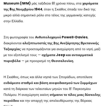
Museum (IWM)
μάς ταξιδεύει 81 χρόνια πίσω, στα
χαράματα
της 8ης Νοεμβρίου 1944
, όταν η Σκιάθος έπαιξε τον δικό της
μικρό αλλά σημαντικό ρόλο στο τέλος της γερμανικής κατοχής
στην Ελλάδα.
Στη φωτογραφία του
Ανθυπολοχαγού Powell-Davies
,
διακρίνονται
αλεξιπτωτιστές της 2ης Ανεξάρτητης Βρετανικής
Ταξιαρχίας
να προετοιμάζονται για αναχώρηση από το νησί, μαζί
με τον εξοπλισμό τους —
οχήματα Jeep και αντιαρματικά
πυροβόλα
— με προορισμό τη
Θεσσαλονίκη
.
Η Σκιάθος, όπως και άλλα νησιά των Σποράδων, αποτέλεσε
ενδιάμεσο σταθμό και βάση ανεφοδιασμού των Συμμάχων
κατά τη διάρκεια των τελευταίων μηνών του Β’ Παγκοσμίου
Πολέμου. Η αναχώρηση εκείνη
σήμαινε το τέλος μιας δύσκολης
περιόδου
και την απαρχή της απελευθέρωσης της Βόρειας