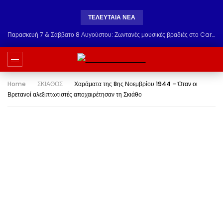
ΤΕΛΕΥΤΑΊΑ ΝΈΑ
Παρασκευή 7 & Σάββατο 8 Αυγούστου: Ζωντανές μουσικές βραδιές στο Carnayo Restaurant! Δύο μοναδικά live στο Alkyon Hotel στη Σκιάθο
Home
ΣΚΙΑΘΟΣ
Χαράματα της 8ης Νοεμβρίου 1944 – Όταν οι
Βρετανοί αλεξιπτωτιστές αποχαιρέτησαν τη Σκιάθο