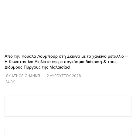
Από την Κουάλα Λουμπούρ στη Σκιάθο με το χάλκινο μετάλλιο –
Η Κωνσταντίνα Διολέττα έφερε παγκόσμια διάκριση & τους…
Δίδυμους Πύργους της Μαλαισίας!
SKIATHOS CHANNEL
2 ΑΥΓΟΎΣΤΟΥ 2026
14.3K