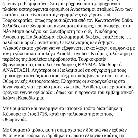
ζωντανή η Ρωμηοσύνη. Στο μακρόχρονο αυτό χωροχρονικό
πλαίσιο καταγράφονται ορισμένοι Αναστάσιμοι σταθμοί. Άνω των
εκατόν είκοσι είναι οι καταγεγραμμένες εξεγέρσεις επί
Τουρκοκρατίας, όπως παρουσιάζονται από τον Κωνσταντίνο Σάθα.
Χιλιάδες οι επώνυμοι και ανώνυμοι μάρτυρες, που αναφέρει στο
Νέο Μαρτυρολόγιο και Συναξαριστή του ο άγ. Νικόδημος
Αγιορείτης. Παιδομάζωμα, εξισλαμισμοί, διώξεις, εκτελέσεις …,
αλλά και διαρκής αντίσταση. Ο Ελληνισμός δεν έσβησε.
«Αρκούν εκατό χρόνια για να εξαφανιστεί ένας λαός», σύμφωνα με
τον μεγάλο πολιτισμολόγο Arnold Toynbee. Κι όμως, ολόκληρη η
περίοδος της Δουλείας (Αραβοκρατία, Τουρκοκρατία,
Φραγκοκρατία), αποτελεί ένα διαρκές ΘΑΥΜΑ. Μία διαρκής
ΑΝΑΣΤΑΣΗ. Λιγότεροι οι εξισλαμισμοί σε σύγκριση με τους
κρυπτοχριστιανούς και ο κρυφός-μυστικός βίος των υπηκόων της
Οθωμανικής Αυτοκρατορίας. Ελάχιστες οι εκφραγκεύσεις στα
Ιόνια νησιά, για περίοδο μισής χιλιετίας. Αντίθετα, οι περισσότεροι
φράγκοι έγιναν ορθόδοξοι, όπως και η πρόγονοι του εμβληματικού
Ιωάννη Καποδίστρια.
Με θαυμαστό και ανερμήνευτο ιστορικά τρόπο διασώθηκε η
Κέρκυρα το έτος 1716, κατά την πολιορκία της από τους
Οθωμανούς.
Με θαυμαστό τρόπο, με τη συμμαχία των δύο αιώνιων εχθρών
Ρώσων και Τούρκων, ιδρύθηκε το πρώτο ελληνικό κράτος της