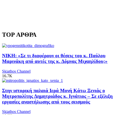
TOP ΑΡΘΡΑ
ΝΙΚΗ: «Σε τι διαφέρουν οι θέσεις του κ. Παύλου
Μαρινάκη από αυτές της κ. Δόμνας Μιχαηλίδου;»
Skiathos Channel
16.7K
Στην ιστορική παλαιά Ιερά Μονή Κάτω Ξενιάς ο
Μητροπολίτης Δημητριάδος κ. Ιγνάτιος – Σε εξέλιξη
εργασίες αναστήλωσης από τους σεισμούς
Skiathos Channel