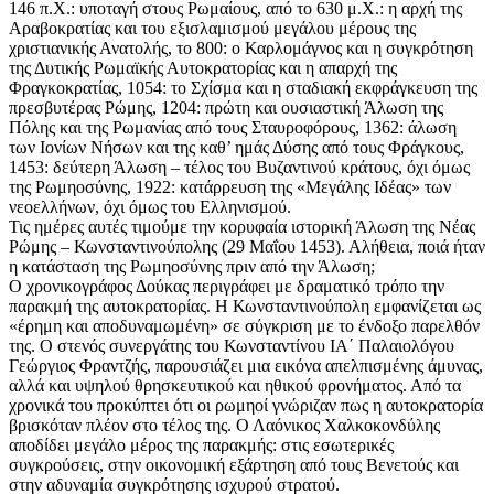
146 π.Χ.: υποταγή στους Ρωμαίους, από το 630 μ.Χ.: η αρχή της
Αραβοκρατίας και του εξισλαμισμού μεγάλου μέρους της
χριστιανικής Ανατολής, το 800: ο Καρλομάγνος και η συγκρότηση
της Δυτικής Ρωμαϊκής Αυτοκρατορίας και η απαρχή της
Φραγκοκρατίας, 1054: το Σχίσμα και η σταδιακή εκφράγκευση της
πρεσβυτέρας Ρώμης, 1204: πρώτη και ουσιαστική Άλωση της
Πόλης και της Ρωμανίας από τους Σταυροφόρους, 1362: άλωση
των Ιονίων Νήσων και της καθ’ ημάς Δύσης από τους Φράγκους,
1453: δεύτερη Άλωση – τέλος του Βυζαντινού κράτους, όχι όμως
της Ρωμηοσύνης, 1922: κατάρρευση της «Μεγάλης Ιδέας» των
νεοελλήνων, όχι όμως του Ελληνισμού.
Τις ημέρες αυτές τιμούμε την κορυφαία ιστορική Άλωση της Νέας
Ρώμης – Κωνσταντινούπολης (29 Μαΐου 1453). Αλήθεια, ποιά ήταν
η κατάσταση της Ρωμηοσύνης πριν από την Άλωση;
Ο χρονικογράφος Δούκας περιγράφει με δραματικό τρόπο την
παρακμή της αυτοκρατορίας. Η Κωνσταντινούπολη εμφανίζεται ως
«έρημη και αποδυναμωμένη» σε σύγκριση με το ένδοξο παρελθόν
της. Ο στενός συνεργάτης του Κωνσταντίνου ΙΑ΄ Παλαιολόγου
Γεώργιος Φραντζής, παρουσιάζει μια εικόνα απελπισμένης άμυνας,
αλλά και υψηλού θρησκευτικού και ηθικού φρονήματος. Από τα
χρονικά του προκύπτει ότι οι ρωμηοί γνώριζαν πως η αυτοκρατορία
βρισκόταν πλέον στο τέλος της. Ο Λαόνικος Χαλκοκονδύλης
αποδίδει μεγάλο μέρος της παρακμής: στις εσωτερικές
συγκρούσεις, στην οικονομική εξάρτηση από τους Βενετούς και
στην αδυναμία συγκρότησης ισχυρού στρατού.