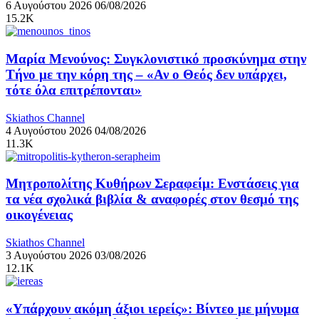
6 Αυγούστου 2026
06/08/2026
15.2K
Μαρία Μενούνος: Συγκλονιστικό προσκύνημα στην
Τήνο με την κόρη της – «Αν ο Θεός δεν υπάρχει,
τότε όλα επιτρέπονται»
Skiathos Channel
4 Αυγούστου 2026
04/08/2026
11.3K
Μητροπολίτης Κυθήρων Σεραφείμ: Ενστάσεις για
τα νέα σχολικά βιβλία & αναφορές στον θεσμό της
οικογένειας
Skiathos Channel
3 Αυγούστου 2026
03/08/2026
12.1K
«Υπάρχουν ακόμη άξιοι ιερείς»: Βίντεο με μήνυμα