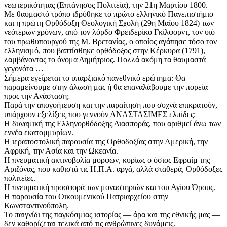
νεωτερικότητας (Επτάνησος Πολιτεία), την 21η Μαρτίου 1800.
Με θαυμαστό τρόπο ιδρύθηκε το πρώτο ελληνικό Πανεπιστήμιο
και η πρώτη Ορθόδοξη Θεολογική Σχολή (29η Μαΐου 1824) των
νεότερων χρόνων, από τον λόρδο Φρειδερίκο Γκίλφορντ, τον υιό
του πρωθυπουργού της Μ. Βρετανίας, ο οποίος αγάπησε τόσο τον
ελληνισμό, που βαπτίσθηκε ορθόδοξος στην Κέρκυρα (1791),
λαμβάνοντας το όνομα Δημήτριος. Πολλά ακόμη τα θαυμαστά
γεγονότα …
Σήμερα εγείρεται το υπαρξιακό πανεθνικό ερώτημα: Θα
παραμείνουμε στην άλωσή μας ή θα επαναλάβουμε την πορεία
προς την Ανάσταση;
Παρά την απογοήτευση και την παραίτηση που συχνά επικρατούν,
υπάρχουν εξελίξεις που γεννούν ΑΝΑΣΤΑΣΙΜΕΣ ελπίδες:
Η δυναμική της Ελληνορθόδοξης Διασποράς, που αριθμεί άνω των
εννέα εκατομμυρίων.
Η ιεραποστολική παρουσία της Ορθοδοξίας στην Αμερική, την
Αφρική, την Ασία και την Ωκεανία.
Η πνευματική ακτινοβολία μορφών, κυρίως ο όσιος Εφραίμ της
Αριζόνας, που καθιστά τις Η.Π.Α. αργά, αλλά σταθερά, Ορθόδοξες
πολιτείες.
Η πνευματική προσφορά των μοναστηριών και του Αγίου Όρους.
Η παρουσία του Οικουμενικού Πατριαρχείου στην
Κωνσταντινούπολη.
Το παιγνίδι της παγκόσμιας ιστορίας — άρα και της εθνικής μας —
δεν καθορίζεται τελικά από τις ανθρώπινες δυνάμεις.