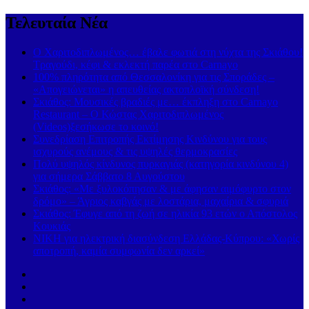
Τελευταία Νέα
Ο Χαριτοδιπλωμένος… έβαλε φωτιά στη νύχτα της Σκιάθου!
Τραγούδι, κέφι & εκλεκτή παρέα στο Carnayo
100% πληρότητα από Θεσσαλονίκη για τις Σποράδες –
«Απογειώνεται» η απευθείας ακτοπλοϊκή σύνδεση!
Σκιάθος: Μουσικές βραδιές με… έκπληξη στο Carnayo
Restaurant – Ο Κώστας Χαριτοδιπλωμένος
(Videos)ξεσήκωσε το κοινό!
Συνεδρίαση Επιτροπής Εκτίμησης Κινδύνου για τους
ισχυρούς ανέμους & τις υψηλές θερμοκρασίες
Πολύ υψηλός κίνδυνος πυρκαγιάς (κατηγορία κινδύνου 4)
για σήμερα Σάββατο 8 Αυγούστου
Σκιάθος: «Με ξυλοκόπησαν & με άφησαν αιμόφυρτο στον
δρόμο» – Άγριος καβγάς με λοστάρια, μαχαίρια & σφυριά
Σκιάθος: Έφυγε από τη ζωή σε ηλικία 93 ετών ο Απόστολος
Κουκιάς
ΝΙΚΗ για ηλεκτρική διασύνδεση Ελλάδας-Κύπρου: «Χωρίς
αποτροπή, καμία συμφωνία δεν αρκεί»