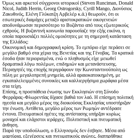
Όμως και αρκετοί σύγχρονοι ιστορικοί (Steven Runciman, Donald
Nicol, Judith Herrin, Georg Ostrogorsky, Cyrill Mango, Διονύσιος
Ζακυθινός, Ελένη Γλύκατζη Αρβελέρ κ.ά.) θεωρούν, ότι οι
εσωτερικές διαμάχες μεταξύ αριστοκρατικών οικογενειών
αποδυνάμωσαν περισσότερο το Βυζάντιο από τους εξωτερικούς
εχθρούς. Η βυζαντινή κοινωνία παρουσίαζε την εξής εικόνα, η
οποία παρουσιάζει πολλές ομοιότητες με τη σημερινή κατάσταση
της Ελλάδος:
Οικονομική και δημογραφική κρίση. Το εμπόριο είχε περάσει σε
μεγάλο βαθμό στα χέρια της Βενετίας και της Γένοβας. Τα κρατικά
έσοδα ήταν περιορισμένα, ενώ ο πληθυσμός είχε μειωθεί
δραματικά λόγω πολέμων, επιδημιών και μετανάστευσης.
Περιηγητές της εποχής περιγράφουν την Κωνσταντινούπολη ως
πόλη με μεγαλοπρεπή μνημεία, αλλά αραιοκατοικημένη, με
εγκαταλελειμμένες συνοικίες και καλλιεργήσιμα χωράφια μέσα
στα τείχη.
Επίσης, η προσπάθεια ένωσης των Εκκλησιών στη Σύνοδο
Φερράρας–Φλωρεντίας δίχασε βαθιά τον λαό. Η επίσημη πολιτική
ηγεσία και μεγάλο μέρος της διοικούσας Εκκλησίας υποστήριξαν
την ένωση. Αντίθετα, μεγάλο μέρος των Ρωμηών αντέδρασε
έντονα. Πνευματικοί ηγέτες της αντίστασης υπήρξαν κυρίως
μοναχοί και ελάχιστοι ιεράρχες. Πολιτιστική και πνευματική
άνθηση.
Παρά την υποδούλωση, ο Ελληνισμός δεν έσβησε. Μέσα από
μαρτύρια, εξεγέρσεις και πνευματικούς αγώνες, διατηρήθηκε