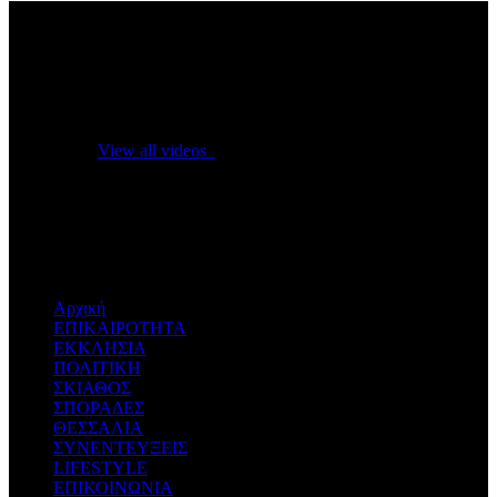
No videos yet!
Click on "Watch later" to put videos here
View all videos
Don't miss new videos
Sign in to see updates from your favourite channels
Αρχική
ΕΠΙΚΑΙΡΟΤΗΤΑ
ΕΚΚΛΗΣΙΑ
ΠΟΛΙΤΙΚΗ
ΣΚΙΑΘΟΣ
ΣΠΟΡΑΔΕΣ
ΘΕΣΣΑΛΙΑ
ΣΥΝΕΝΤΕΥΞΕΙΣ
LIFESTYLE
ΕΠΙΚΟΙΝΩΝΙΑ