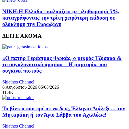
ΝΙΚΗ:Η Ελλάδα «καλπάζει» με πληθωρισμό 5%,
καταγράφοντας την τρίτη χειρότερη επίδοση σε
ολόκληρη την Ευρωζώνη
ΔΕΙΤΕ ΑΚΟΜΑ
«Ο πατήρ Γεράσιμος Φωκάς, ο μικρός Τζόσουα &
το συγκλονιστικό όραμα» – Η μαρτυρία που
συγκινεί πιστούς
Skiathos Channel
6 Αυγούστου 2026
06/08/2026
11.4K
Το βίντεο που πρέπει να δεις, Έλληνα: Διάλεξε… τον
Μηταράκη ή τον Άγιο Σάββα του Αχιλλέως!
Skiathos Channel