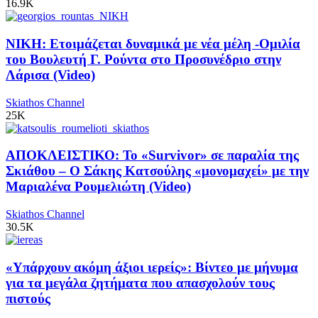
16.9K
ΝΙΚΗ: Ετοιμάζεται δυναμικά με νέα μέλη -Ομιλία
του Βουλευτή Γ. Ρούντα στο Προσυνέδριο στην
Λάρισα (Video)
Skiathos Channel
25K
ΑΠΟΚΛΕΙΣΤΙΚΟ: Το «Survivor» σε παραλία της
Σκιάθου – Ο Σάκης Κατσούλης «μονομαχεί» με την
Μαριαλένα Ρουμελιώτη (Video)
Skiathos Channel
30.5K
«Υπάρχουν ακόμη άξιοι ιερείς»: Βίντεο με μήνυμα
για τα μεγάλα ζητήματα που απασχολούν τους
πιστούς