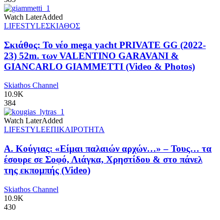
Watch Later
Added
LIFESTYLE
ΣΚΙΑΘΟΣ
Σκιάθος: Το νέο mega yacht PRIVATE GG (2022-
23) 52m. των VALENTINO GARAVANI &
GIANCARLO GIAMMETTI (Video & Photos)
Skiathos Channel
10.9K
384
Watch Later
Added
LIFESTYLE
ΕΠΙΚΑΙΡΟΤΗΤΑ
Α. Κούγιας: «Είμαι παλαιών αρχών…» – Τους… τα
έσουρε σε Σοφό, Λιάγκα, Χρηστίδου & στο πάνελ
της εκπομπής (Video)
Skiathos Channel
10.9K
430