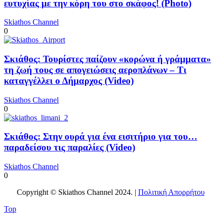
ευτυχίας με την κόρη του στο σκάφος! (Photo)
Skiathos Channel
0
Σκιάθος: Τουρίστες παίζουν «κορώνα ή γράμματα»
τη ζωή τους σε απογειώσεις αεροπλάνων – Τι
καταγγέλλει ο Δήμαρχος (Video)
Skiathos Channel
0
Σκιάθος: Στην ουρά για ένα εισιτήριο για του…
παραδείσου τις παραλίες (Video)
Skiathos Channel
0
Copyright © Skiathos Channel 2024. |
Πολιτική Απορρήτου
Top