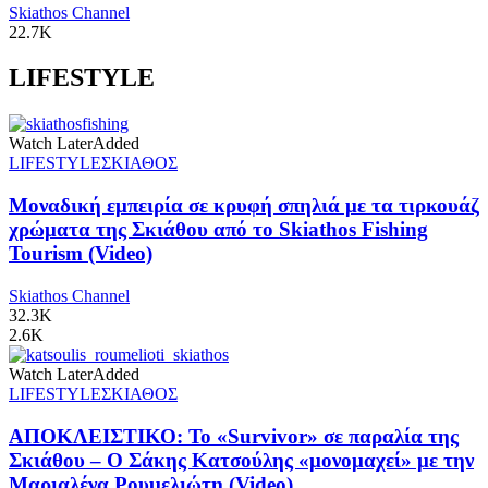
Skiathos Channel
22.7K
LIFESTYLE
Watch Later
Added
LIFESTYLE
ΣΚΙΑΘΟΣ
Μοναδική εμπειρία σε κρυφή σπηλιά με τα τιρκουάζ
χρώματα της Σκιάθου από το Skiathos Fishing
Tourism (Video)
Skiathos Channel
32.3K
2.6K
Watch Later
Added
LIFESTYLE
ΣΚΙΑΘΟΣ
ΑΠΟΚΛΕΙΣΤΙΚΟ: Το «Survivor» σε παραλία της
Σκιάθου – Ο Σάκης Κατσούλης «μονομαχεί» με την
Μαριαλένα Ρουμελιώτη (Video)