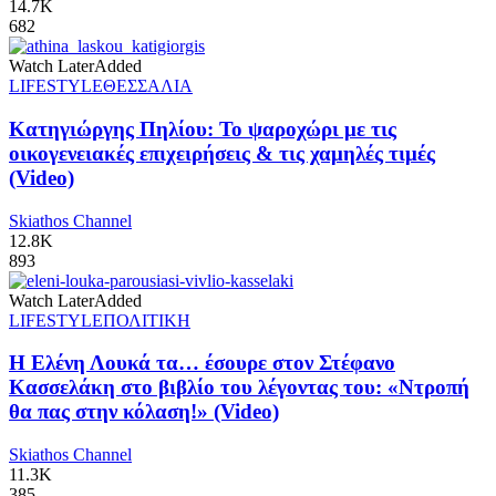
14.7K
682
Watch Later
Added
LIFESTYLE
ΘΕΣΣΑΛΙΑ
Κατηγιώργης Πηλίου: Το ψαροχώρι με τις
οικογενειακές επιχειρήσεις & τις χαμηλές τιμές
(Video)
Skiathos Channel
12.8K
893
Watch Later
Added
LIFESTYLE
ΠΟΛΙΤΙΚΗ
Η Ελένη Λουκά τα… έσουρε στον Στέφανο
Κασσελάκη στο βιβλίο του λέγοντας του: «Ντροπή
θα πας στην κόλαση!» (Video)
Skiathos Channel
11.3K
385