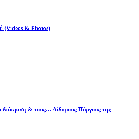
 (Videos & Photos)
α διάκριση & τους… Δίδυμους Πύργους της