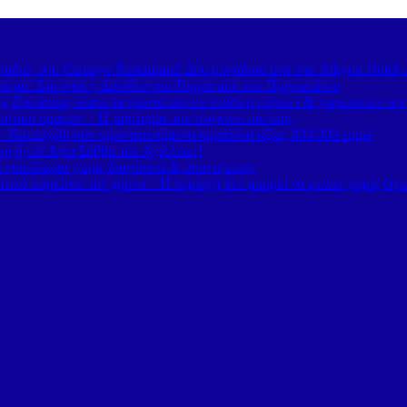
διές στο Carnayo Restaurant! Δύο μοναδικά live στο Alkyon Hotel 
ισμό! Στο νησί η Διευθύντρια Τουρισμού του Πριγκιπάτου
 Βρετανίας έκανε τα ψώνια του σε σούπερ μάρκετ & χαιρετούσε το
στικό όραμα» – Η μαρτυρία που συγκινεί πιστούς
– Κατασχέθηκαν προστατευόμενα κοράλλια αξίας 800.000 ευρώ
κη ή τον Άγιο Σάββα του Αχιλλέως!
κό φακέλωμα χωρίς διαφάνεια & απαντήσεις»
τικά καρκίνου τον χρόνο – Η περιοχή δεν μπορεί να μείνει χωρίς Ογ