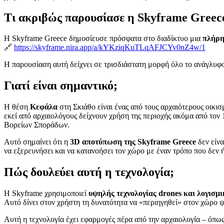
Τι ακριβώς παρουσίασε η Skyframe Greec
Η Skyframe Greece δημοσίευσε πρόσφατα στο διαδίκτυο μια
πλήρη
🔗
https://skyframe.nira.app/a/kYKziqKuTLqAFJCYv0nZ4w/1
Η παρουσίαση αυτή δείχνει σε τρισδιάστατη μορφή όλο το ανάγλυφο κ
Γιατί είναι σημαντικό;
Η θέση
Κεφάλα
στη Σκιάθο είναι ένας από τους αρχαιότερους οικισμ
εκεί από αρχαιολόγους δείχνουν χρήση της περιοχής ακόμα από τον 1
Βορείων Σποράδων.
Αυτό σημαίνει ότι η
3D αποτύπωση της Skyframe Greece
δεν είνα
να εξερευνήσει και να κατανοήσει τον χώρο με έναν τρόπο που δεν 
Πώς δουλεύει αυτή η τεχνολογία;
Η Skyframe χρησιμοποιεί
υψηλής τεχνολογίας drones και λογισμ
Αυτό δίνει στον χρήστη τη δυνατότητα να «περιηγηθεί» στον χώρο ψ
Αυτή η τεχνολογία έχει εφαρμογές πέρα από την αρχαιολογία – όπω