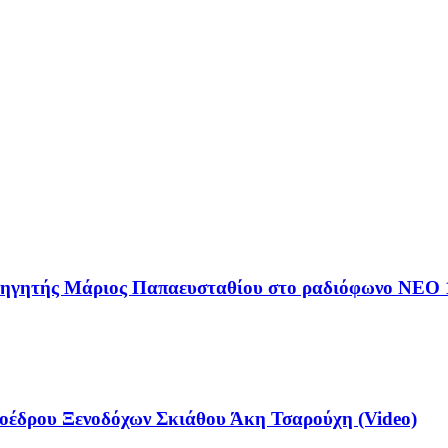
αθηγητής Μάριος Παπαευσταθίου στο ραδιόφωνο NEO 
έδρου Ξενοδόχων Σκιάθου Άκη Τσαρούχη (Video)