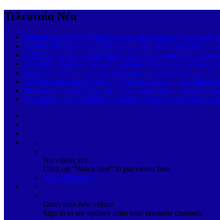
Τελευταία Νέα
Παρασκευή 7 & Σάββατο 8 Αυγούστου: Ζωντανές μουσικές βρα
Σκιάθος-Μονακό: Νέα διεθνής συμμαχία για τον βιώσιμο τουρ
Ο Μπόρις Τζόνσον στην Κάρυστο: Ο πρώην πρωθυπουργός της
«Ο πατήρ Γεράσιμος Φωκάς, ο μικρός Τζόσουα & το συγκλονι
Σκόπελος: «Χτύπημα» στο κύκλωμα του «κόκκινου χρυσού» 
Το βίντεο που πρέπει να δεις, Έλληνα: Διάλεξε… τον Μηταρά
ΝΙΚΗ κατά κυβέρνησης για τις νέες ταυτότητες: «Ηλεκτρονι
Καμπανάκι από τη ΝΙΚΗ για τη Μαγνησία: «1.300 νέα περιστα
No videos yet!
Click on "Watch later" to put videos here
View all videos
Don't miss new videos
Sign in to see updates from your favourite channels