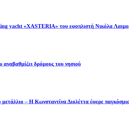
ing yacht «XASTERIA» του εφοπλιστή Νικόλα Λαιμού
 αναβαθμίζει δρόμους του νησιού
 μετάλλιο – Η Κωνσταντίνα Διολέττα έφερε παγκόσμι