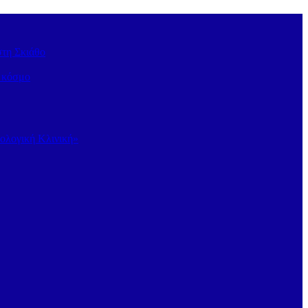
στη Σκιάθο
ν κόσμο
κολογική Κλινική»