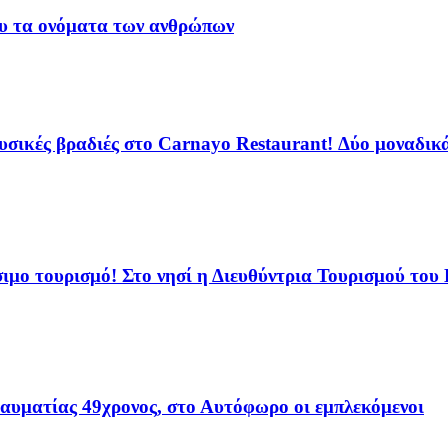
του τα ονόματα των ανθρώπων
ικές βραδιές στο Carnayo Restaurant! Δύο μοναδικά 
ιμο τουρισμό! Στο νησί η Διευθύντρια Τουρισμού του
ραυματίας 49χρονος, στο Αυτόφωρο οι εμπλεκόμενοι