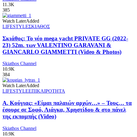
11.3K
385
Watch Later
Added
LIFESTYLE
ΣΚΙΑΘΟΣ
Σκιάθος: Το νέο mega yacht PRIVATE GG (2022-
23) 52m. των VALENTINO GARAVANI &
GIANCARLO GIAMMETTI (Video & Photos)
Skiathos Channel
10.9K
384
Watch Later
Added
LIFESTYLE
ΕΠΙΚΑΙΡΟΤΗΤΑ
Α. Κούγιας: «Είμαι παλαιών αρχών…» – Τους… τα
έσουρε σε Σοφό, Λιάγκα, Χρηστίδου & στο πάνελ
της εκπομπής (Video)
Skiathos Channel
10.9K