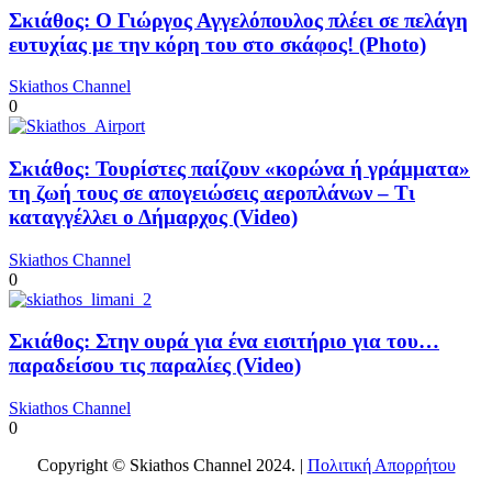
Σκιάθος: Ο Γιώργος Αγγελόπουλος πλέει σε πελάγη
ευτυχίας με την κόρη του στο σκάφος! (Photo)
Skiathos Channel
0
Σκιάθος: Τουρίστες παίζουν «κορώνα ή γράμματα»
τη ζωή τους σε απογειώσεις αεροπλάνων – Τι
καταγγέλλει ο Δήμαρχος (Video)
Skiathos Channel
0
Σκιάθος: Στην ουρά για ένα εισιτήριο για του…
παραδείσου τις παραλίες (Video)
Skiathos Channel
0
Copyright © Skiathos Channel 2024. |
Πολιτική Απορρήτου