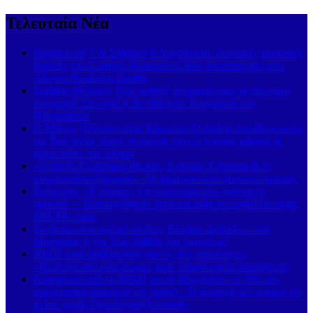
Τελευταία Νέα
Παρασκευή 7 & Σάββατο 8 Αυγούστου: Ζωντανές μουσικές
βραδιές στο Carnayo Restaurant! Δύο μοναδικά live στο
Alkyon Hotel στη Σκιάθο
Σκιάθος-Μονακό: Νέα διεθνής συμμαχία για τον βιώσιμο
τουρισμό! Στο νησί η Διευθύντρια Τουρισμού του
Πριγκιπάτου
Ο Μπόρις Τζόνσον στην Κάρυστο: Ο πρώην πρωθυπουργός
της Βρετανίας έκανε τα ψώνια του σε σούπερ μάρκετ &
χαιρετούσε τον κόσμο
«Ο πατήρ Γεράσιμος Φωκάς, ο μικρός Τζόσουα & το
συγκλονιστικό όραμα» – Η μαρτυρία που συγκινεί πιστούς
Σκόπελος: «Χτύπημα» στο κύκλωμα του «κόκκινου
χρυσού» – Κατασχέθηκαν προστατευόμενα κοράλλια αξίας
800.000 ευρώ
Το βίντεο που πρέπει να δεις, Έλληνα: Διάλεξε… τον
Μηταράκη ή τον Άγιο Σάββα του Αχιλλέως!
ΝΙΚΗ κατά κυβέρνησης για τις νέες ταυτότητες:
«Ηλεκτρονικό φακέλωμα χωρίς διαφάνεια & απαντήσεις»
Καμπανάκι από τη ΝΙΚΗ για τη Μαγνησία: «1.300 νέα
περιστατικά καρκίνου τον χρόνο – Η περιοχή δεν μπορεί να
μείνει χωρίς Ογκολογική Κλινική»