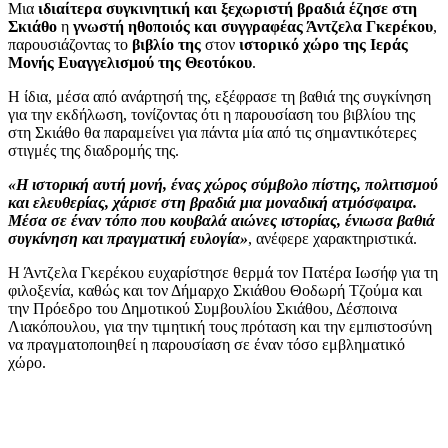
Μια
ιδιαίτερα συγκινητική και ξεχωριστή βραδιά έζησε στη
Σκιάθο
η
γνωστή ηθοποιός και συγγραφέας Άντζελα Γκερέκου
,
παρουσιάζοντας το
βιβλίο της
στον
ιστορικό χώρο της Ιεράς
Μονής Ευαγγελισμού της Θεοτόκου
.
Η ίδια, μέσα από ανάρτησή της, εξέφρασε τη βαθιά της συγκίνηση
για την εκδήλωση, τονίζοντας ότι η παρουσίαση του βιβλίου της
στη Σκιάθο θα παραμείνει για πάντα μία από τις σημαντικότερες
στιγμές της διαδρομής της.
«Η ιστορική αυτή μονή, ένας χώρος σύμβολο πίστης, πολιτισμού
και ελευθερίας, χάρισε στη βραδιά μια μοναδική ατμόσφαιρα.
Μέσα σε έναν τόπο που κουβαλά αιώνες ιστορίας, ένιωσα βαθιά
συγκίνηση και πραγματική ευλογία»
, ανέφερε χαρακτηριστικά.
Η Άντζελα Γκερέκου ευχαρίστησε θερμά τον Πατέρα Ιωσήφ για τη
φιλοξενία, καθώς και τον Δήμαρχο Σκιάθου Θοδωρή Τζούμα και
την Πρόεδρο του Δημοτικού Συμβουλίου Σκιάθου, Δέσποινα
Λιακόπουλου, για την τιμητική τους πρόταση και την εμπιστοσύνη
να πραγματοποιηθεί η παρουσίαση σε έναν τόσο εμβληματικό
χώρο.