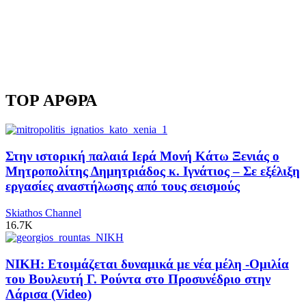
TOP ΑΡΘΡΑ
Στην ιστορική παλαιά Ιερά Μονή Κάτω Ξενιάς ο
Μητροπολίτης Δημητριάδος κ. Ιγνάτιος – Σε εξέλιξη
εργασίες αναστήλωσης από τους σεισμούς
Skiathos Channel
16.7K
ΝΙΚΗ: Ετοιμάζεται δυναμικά με νέα μέλη -Ομιλία
του Βουλευτή Γ. Ρούντα στο Προσυνέδριο στην
Λάρισα (Video)