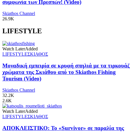
συμφωνία των Πρεσπών! (Video)
Skiathos Channel
26.9K
LIFESTYLE
Watch Later
Added
LIFESTYLE
ΣΚΙΑΘΟΣ
Μοναδική εμπειρία σε κρυφή σπηλιά με τα τιρκουάζ
χρώματα της Σκιάθου από το Skiathos Fishing
Tourism (Video)
Skiathos Channel
32.2K
2.6K
Watch Later
Added
LIFESTYLE
ΣΚΙΑΘΟΣ
ΑΠΟΚΛΕΙΣΤΙΚΟ: Το «Survivor» σε παραλία της