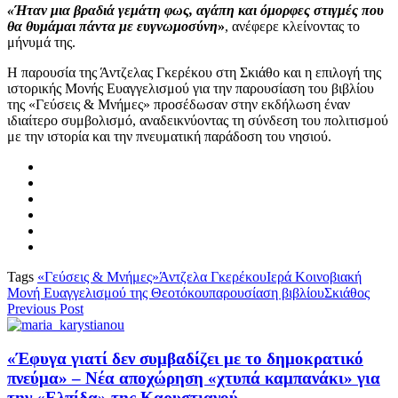
«Ήταν μια βραδιά γεμάτη φως, αγάπη και όμορφες στιγμές που
θα θυμάμαι πάντα με ευγνωμοσύνη
»
, ανέφερε κλείνοντας το
μήνυμά της.
Η παρουσία της Άντζελας Γκερέκου στη Σκιάθο και η επιλογή της
ιστορικής Μονής Ευαγγελισμού για την παρουσίαση του βιβλίου
της «Γεύσεις & Μνήμες» προσέδωσαν στην εκδήλωση έναν
ιδιαίτερο συμβολισμό, αναδεικνύοντας τη σύνδεση του πολιτισμού
με την ιστορία και την πνευματική παράδοση του νησιού.
Tags
«Γεύσεις & Μνήμες»
Άντζελα Γκερέκου
Ιερά Κοινοβιακή
Μονή Ευαγγελισμού της Θεοτόκου
παρουσίαση βιβλίου
Σκιάθος
Previous Post
«Έφυγα γιατί δεν συμβαδίζει με το δημοκρατικό
πνεύμα» – Νέα αποχώρηση «χτυπά καμπανάκι» για
την «Ελπίδα» της Καρυστιανού