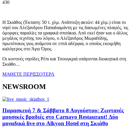
430
Η Σκιάθος (Έκταση: 50 τ. χλμ. Ανάπτυξη ακτών: 44 χλμ.) είναι το
νησί του Αλέξανδρου Παπαδιαμάντη με τις δασωμένες πλαγιές, τις
όμορφες παραλίες τα γραφικά σπιτάκια. Από εκεί ήταν και ο άλλος
μεγάλος τεχνίτης του λόγου, ο Αλέξανδρος Μωραϊτίδης,
πρωτότοκος γιος ανάμεσα σε επτά αδέρφια, ο οποίος εκοιμήθη
καλόγερος στο Άγιο Όρος.
Οι κοντινές νησίδες Ρέπι και Τσουγκριά υπάγονται διοικητικά στη
Σκιάθο…
ΜΑΘΕΤΕ ΠΕΡΙΣΣΟΤΕΡΑ
NEWSROOM
Παρασκευή 7 & Σάββατο 8 Αυγούστου: Ζωντανές
μουσικές βραδιές στο Carnayo Restaurant! Δύο
μοναδικά live στο Alkyon Hotel στη Σκιάθο