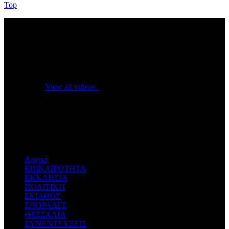
Top
No videos yet!
Click on "Watch later" to put videos here
View all videos
Don't miss new videos
Sign in to see updates from your favourite channels
Αρχική
ΕΠΙΚΑΙΡΟΤΗΤΑ
ΕΚΚΛΗΣΙΑ
ΠΟΛΙΤΙΚΗ
ΣΚΙΑΘΟΣ
ΣΠΟΡΑΔΕΣ
ΘΕΣΣΑΛΙΑ
ΣΥΝΕΝΤΕΥΞΕΙΣ