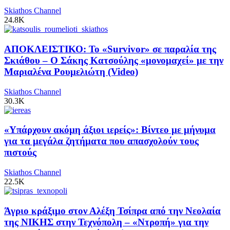
Skiathos Channel
24.8K
ΑΠΟΚΛΕΙΣΤΙΚΟ: Το «Survivor» σε παραλία της
Σκιάθου – Ο Σάκης Κατσούλης «μονομαχεί» με την
Μαριαλένα Ρουμελιώτη (Video)
Skiathos Channel
30.3K
«Υπάρχουν ακόμη άξιοι ιερείς»: Βίντεο με μήνυμα
για τα μεγάλα ζητήματα που απασχολούν τους
πιστούς
Skiathos Channel
22.5K
Άγριο κράξιμο στον Αλέξη Τσίπρα από την Νεολαία
της ΝΙΚΗΣ στην Τεχνόπολη – «Ντροπή» για την