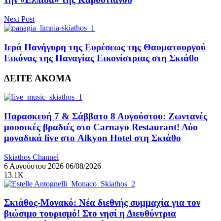
Next Post
Ιερά Πανήγυρη της Ευρέσεως της Θαυματουργού
Εικόνας της Παναγίας Εικονίστριας στη Σκιάθο
ΔΕΙΤΕ ΑΚΟΜΑ
Παρασκευή 7 & Σάββατο 8 Αυγούστου: Ζωντανές
μουσικές βραδιές στο Carnayo Restaurant! Δύο
μοναδικά live στο Alkyon Hotel στη Σκιάθο
Skiathos Channel
6 Αυγούστου 2026
06/08/2026
13.1K
Σκιάθος-Μονακό: Νέα διεθνής συμμαχία για τον
βιώσιμο τουρισμό! Στο νησί η Διευθύντρια