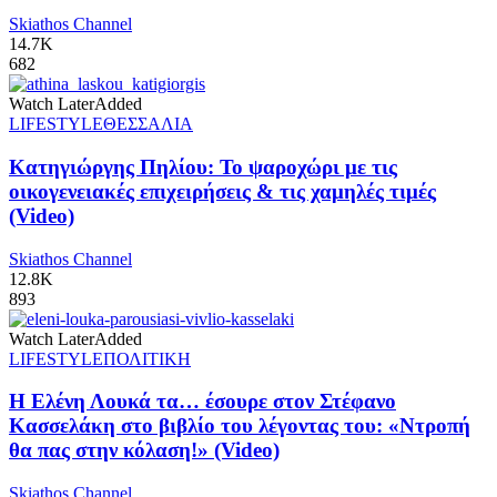
Skiathos Channel
14.7K
682
Watch Later
Added
LIFESTYLE
ΘΕΣΣΑΛΙΑ
Κατηγιώργης Πηλίου: Το ψαροχώρι με τις
οικογενειακές επιχειρήσεις & τις χαμηλές τιμές
(Video)
Skiathos Channel
12.8K
893
Watch Later
Added
LIFESTYLE
ΠΟΛΙΤΙΚΗ
Η Ελένη Λουκά τα… έσουρε στον Στέφανο
Κασσελάκη στο βιβλίο του λέγοντας του: «Ντροπή
θα πας στην κόλαση!» (Video)
Skiathos Channel