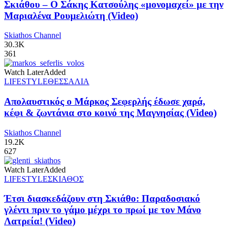
Σκιάθου – Ο Σάκης Κατσούλης «μονομαχεί» με την
Μαριαλένα Ρουμελιώτη (Video)
Skiathos Channel
30.3K
361
Watch Later
Added
LIFESTYLE
ΘΕΣΣΑΛΙΑ
Απολαυστικός ο Μάρκος Σεφερλής έδωσε χαρά,
κέφι & ζωντάνια στο κοινό της Μαγνησίας (Video)
Skiathos Channel
19.2K
627
Watch Later
Added
LIFESTYLE
ΣΚΙΑΘΟΣ
Έτσι διασκεδάζουν στη Σκιάθο: Παραδοσιακό
γλέντι πριν το γάμο μέχρι το πρωί με τον Μάνο
Λατρεία! (Video)