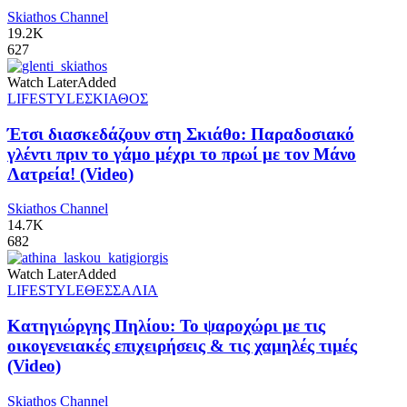
Skiathos Channel
19.2K
627
Watch Later
Added
LIFESTYLE
ΣΚΙΑΘΟΣ
Έτσι διασκεδάζουν στη Σκιάθο: Παραδοσιακό
γλέντι πριν το γάμο μέχρι το πρωί με τον Μάνο
Λατρεία! (Video)
Skiathos Channel
14.7K
682
Watch Later
Added
LIFESTYLE
ΘΕΣΣΑΛΙΑ
Κατηγιώργης Πηλίου: Το ψαροχώρι με τις
οικογενειακές επιχειρήσεις & τις χαμηλές τιμές
(Video)
Skiathos Channel