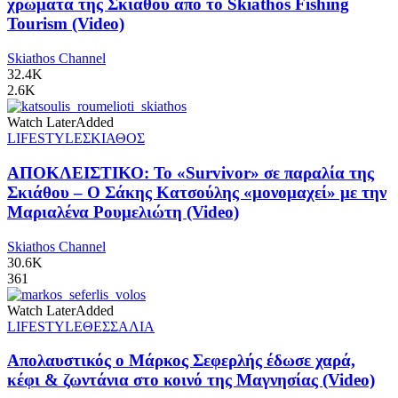
χρώματα της Σκιάθου από το Skiathos Fishing
Tourism (Video)
Skiathos Channel
32.4K
2.6K
Watch Later
Added
LIFESTYLE
ΣΚΙΑΘΟΣ
ΑΠΟΚΛΕΙΣΤΙΚΟ: Το «Survivor» σε παραλία της
Σκιάθου – Ο Σάκης Κατσούλης «μονομαχεί» με την
Μαριαλένα Ρουμελιώτη (Video)
Skiathos Channel
30.6K
361
Watch Later
Added
LIFESTYLE
ΘΕΣΣΑΛΙΑ
Απολαυστικός ο Μάρκος Σεφερλής έδωσε χαρά,
κέφι & ζωντάνια στο κοινό της Μαγνησίας (Video)