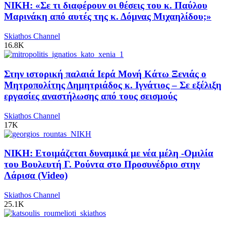
ΝΙΚΗ: «Σε τι διαφέρουν οι θέσεις του κ. Παύλου
Μαρινάκη από αυτές της κ. Δόμνας Μιχαηλίδου;»
Skiathos Channel
16.8K
Στην ιστορική παλαιά Ιερά Μονή Κάτω Ξενιάς ο
Μητροπολίτης Δημητριάδος κ. Ιγνάτιος – Σε εξέλιξη
εργασίες αναστήλωσης από τους σεισμούς
Skiathos Channel
17K
ΝΙΚΗ: Ετοιμάζεται δυναμικά με νέα μέλη -Ομιλία
του Βουλευτή Γ. Ρούντα στο Προσυνέδριο στην
Λάρισα (Video)
Skiathos Channel
25.1K