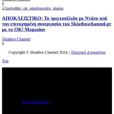
0
ΑΠΟΚΛΕΙΣΤΙΚΟ: Το πρωτοσέλιδο με Ντάνο από
την επιτυχημένη συνεργασία του Skiathoschannel.gr
με το OK! Magazine
Skiathos Channel
0
Copyright © Skiathos Channel 2024. |
Πολιτική Απορρήτου
Top
No videos yet!
Click on "Watch later" to put videos here
View all videos