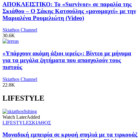
ΑΠΟΚΛΕΙΣΤΙΚΟ: Το «Survivor» σε παραλία της
Σκιάθου – Ο Σάκης Κατσούλης «μονομαχεί» με την
Μαριαλένα Ρουμελιώτη (Video)
Skiathos Channel
30.6K
«Υπάρχουν ακόμη άξιοι ιερείς»: Βίντεο με μήνυμα
για τα μεγάλα ζητήματα που απασχολούν τους
πιστούς
Skiathos Channel
22.8K
LIFESTYLE
Watch Later
Added
LIFESTYLE
ΣΚΙΑΘΟΣ
Μοναδική εμπειρία σε κρυφή σπηλιά με τα τιρκουάζ