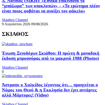
Δ. Νατσιός (ΝΙΚΗ): «Εθνικά επικίνδυνο το
“μπάζωμα” των υποκλοπών» – «Το ερώτημα πλέον
είναι ποιος φοβάται να ανοίξει τον φάκελο»
Skiathos Channel
9 Αυγούστου 2026
09/08/2026
ΣΚΙΑΘΟΣ
Ένωση Ξενοδόχων Σκιάθου: Η πρώτη & μοναδική
έκδοση μπροσούρας από το μακρινό 1988 (Photos)
Skiathos Channel
0
Άστραψε ο Χαλκίδος λέγοντας ότι… προηγείται ο
Νόμος του Θεού & η Εκκλησία δεν έχει αντάρτες
αλλά Μάρτυρες! (Video)
Skiathos Channel