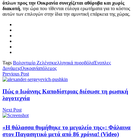
όπλων προς την Ουκρανία συνεχίζεται αθόρυβα και χωρίς
διακοπή
, την ώρα που τίθενται εύλογα ερωτήματα για το κόστος
αυτών των επιλογών στην ίδια την αμυντική επάρκεια της χώρας.
Tags
Βολοντιμίρ Ζελένσκι
ελληνικά πυροβόλα
Ένοπλες
Δυνάμεις
Ουκρανία
πόλεμος
Previous Post
Πώς ο Ιωάννης Καποδίστριας διέσωσε τη ρωσική
λογοτεχνία
Next Post
«Η θάλασσα θυμήθηκε το μεγαλείο της»: Φάλαινα
στον Παγασητικό μετά από 86 χρόνια! (Video)