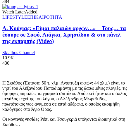
384
Watch Later
Added
LIFESTYLE
ΕΠΙΚΑΙΡΟΤΗΤΑ
Α. Κούγιας: «Είμαι παλαιών αρχών…» – Τους… τα
έσουρε σε Σοφό, Λιάγκα, Χρηστίδου & στο πάνελ
της εκπομπής (Video)
Skiathos Channel
10.9K
430
Η Σκιάθος (Έκταση: 50 τ. χλμ. Ανάπτυξη ακτών: 44 χλμ.) είναι το
νησί του Αλέξανδρου Παπαδιαμάντη με τις δασωμένες πλαγιές, τις
όμορφες παραλίες τα γραφικά σπιτάκια. Από εκεί ήταν και ο άλλος
μεγάλος τεχνίτης του λόγου, ο Αλέξανδρος Μωραϊτίδης,
πρωτότοκος γιος ανάμεσα σε επτά αδέρφια, ο οποίος εκοιμήθη
καλόγερος στο Άγιο Όρος.
Οι κοντινές νησίδες Ρέπι και Τσουγκριά υπάγονται διοικητικά στη
Σκιάθο…