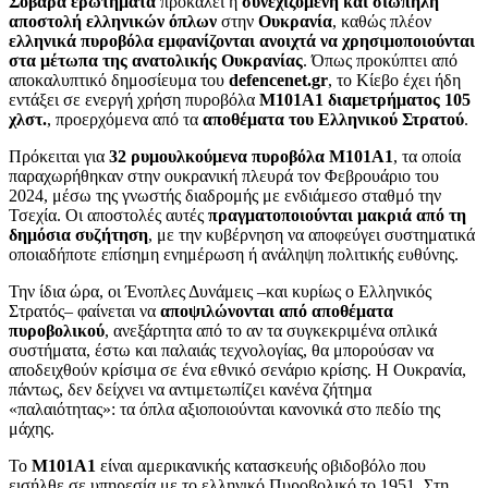
Σοβαρά ερωτήματα
προκαλεί η
συνεχιζόμενη και σιωπηλή
αποστολή ελληνικών όπλων
στην
Ουκρανία
, καθώς πλέον
ελληνικά πυροβόλα εμφανίζονται ανοιχτά να χρησιμοποιούνται
στα μέτωπα της ανατολικής Ουκρανίας
. Όπως προκύπτει από
αποκαλυπτικό δημοσίευμα του
defencenet.gr
, το Κίεβο έχει ήδη
εντάξει σε ενεργή χρήση πυροβόλα
Μ101Α1 διαμετρήματος 105
χλστ.
, προερχόμενα από τα
αποθέματα του Ελληνικού Στρατού
.
Πρόκειται για
32 ρυμουλκούμενα πυροβόλα Μ101Α1
, τα οποία
παραχωρήθηκαν στην ουκρανική πλευρά τον Φεβρουάριο του
2024, μέσω της γνωστής διαδρομής με ενδιάμεσο σταθμό την
Τσεχία. Οι αποστολές αυτές
πραγματοποιούνται μακριά από τη
δημόσια συζήτηση
, με την κυβέρνηση να αποφεύγει συστηματικά
οποιαδήποτε επίσημη ενημέρωση ή ανάληψη πολιτικής ευθύνης.
Την ίδια ώρα, οι Ένοπλες Δυνάμεις –και κυρίως ο Ελληνικός
Στρατός– φαίνεται να
αποψιλώνονται από αποθέματα
πυροβολικού
, ανεξάρτητα από το αν τα συγκεκριμένα οπλικά
συστήματα, έστω και παλαιάς τεχνολογίας, θα μπορούσαν να
αποδειχθούν κρίσιμα σε ένα εθνικό σενάριο κρίσης. Η Ουκρανία,
πάντως, δεν δείχνει να αντιμετωπίζει κανένα ζήτημα
«παλαιότητας»: τα όπλα αξιοποιούνται κανονικά στο πεδίο της
μάχης.
Το
Μ101Α1
είναι αμερικανικής κατασκευής οβιδοβόλο που
εισήλθε σε υπηρεσία με το ελληνικό Πυροβολικό το 1951. Στη