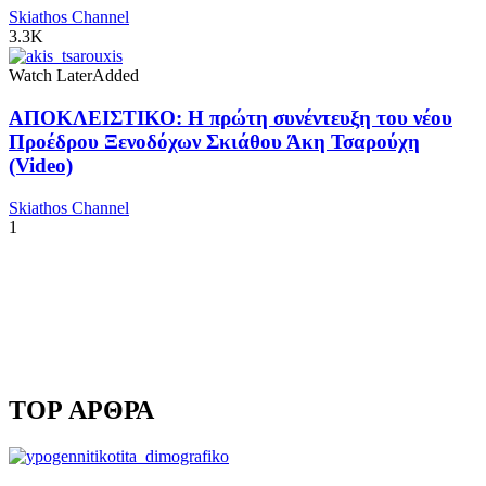
Skiathos Channel
3.3K
Watch Later
Added
ΑΠΟΚΛΕΙΣΤΙΚΟ: Η πρώτη συνέντευξη του νέου
Προέδρου Ξενοδόχων Σκιάθου Άκη Τσαρούχη
(Video)
Skiathos Channel
1
TOP ΑΡΘΡΑ