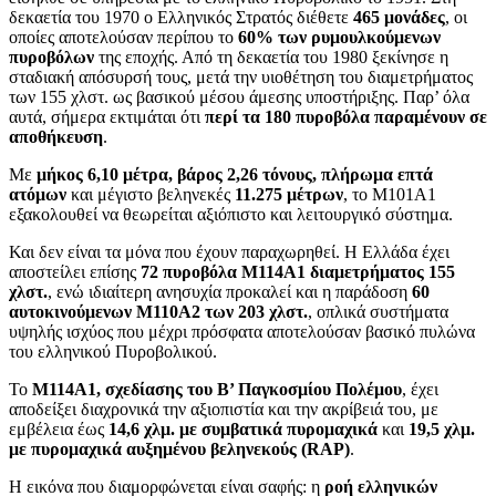
δεκαετία του 1970 ο Ελληνικός Στρατός διέθετε
465 μονάδες
, οι
οποίες αποτελούσαν περίπου το
60% των ρυμουλκούμενων
πυροβόλων
της εποχής. Από τη δεκαετία του 1980 ξεκίνησε η
σταδιακή απόσυρσή τους, μετά την υιοθέτηση του διαμετρήματος
των 155 χλστ. ως βασικού μέσου άμεσης υποστήριξης. Παρ’ όλα
αυτά, σήμερα εκτιμάται ότι
περί τα 180 πυροβόλα παραμένουν σε
αποθήκευση
.
Με
μήκος 6,10 μέτρα, βάρος 2,26 τόνους, πλήρωμα επτά
ατόμων
και μέγιστο βεληνεκές
11.275 μέτρων
, το Μ101Α1
εξακολουθεί να θεωρείται αξιόπιστο και λειτουργικό σύστημα.
Και δεν είναι τα μόνα που έχουν παραχωρηθεί. Η Ελλάδα έχει
αποστείλει επίσης
72 πυροβόλα Μ114Α1 διαμετρήματος 155
χλστ.
, ενώ ιδιαίτερη ανησυχία προκαλεί και η παράδοση
60
αυτοκινούμενων Μ110Α2 των 203 χλστ.
, οπλικά συστήματα
υψηλής ισχύος που μέχρι πρόσφατα αποτελούσαν βασικό πυλώνα
του ελληνικού Πυροβολικού.
Το
Μ114Α1, σχεδίασης του Β’ Παγκοσμίου Πολέμου
, έχει
αποδείξει διαχρονικά την αξιοπιστία και την ακρίβειά του, με
εμβέλεια έως
14,6 χλμ. με συμβατικά πυρομαχικά
και
19,5 χλμ.
με πυρομαχικά αυξημένου βεληνεκούς (RAP)
.
Η εικόνα που διαμορφώνεται είναι σαφής: η
ροή ελληνικών