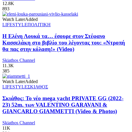
12.8K
893
Watch Later
Added
LIFESTYLE
ΠΟΛΙΤΙΚΗ
Η Ελένη Λουκά τα… έσουρε στον Στέφανο
Κασσελάκη στο βιβλίο του λέγοντας του: «Ντροπή
θα πας στην κόλαση!» (Video)
Skiathos Channel
11.3K
385
Watch Later
Added
LIFESTYLE
ΣΚΙΑΘΟΣ
Σκιάθος: Το νέο mega yacht PRIVATE GG (2022-
23) 52m. των VALENTINO GARAVANI &
GIANCARLO GIAMMETTI (Video & Photos)
Skiathos Channel
11K