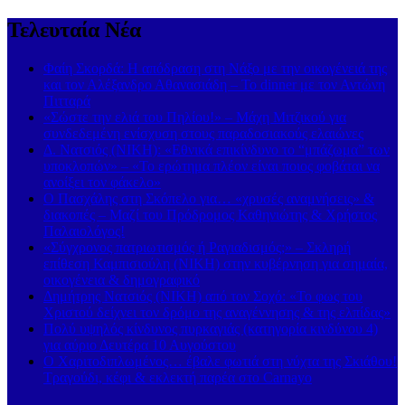
Τελευταία Νέα
Φαίη Σκορδά: Η απόδραση στη Νάξο με την οικογένειά της
και τον Αλέξανδρο Αθανασιάδη – Το dinner με τον Αντώνη
Πιτταρά
«Σώστε την ελιά του Πηλίου!» – Μάχη Μιτζικού για
συνδεδεμένη ενίσχυση στους παραδοσιακούς ελαιώνες
Δ. Νατσιός (ΝΙΚΗ): «Εθνικά επικίνδυνο το “μπάζωμα” των
υποκλοπών» – «Το ερώτημα πλέον είναι ποιος φοβάται να
ανοίξει τον φάκελο»
Ο Πασχάλης στη Σκόπελο για… «χρυσές αναμνήσεις» &
διακοπές – Μαζί του Πρόδρομος Καθηνιώτης & Χρήστος
Παλαιολόγος!
«Σύγχρονος πατριωτισμός ή Ραγιαδισμός;» – Σκληρή
επίθεση Καμπισιούλη (ΝΙΚΗ) στην κυβέρνηση για σημαία,
οικογένεια & δημογραφικό
Δημήτρης Νατσιός (ΝΙΚΗ) από τον Σοχό: «Το φως του
Χριστού δείχνει τον δρόμο της αναγέννησης & της ελπίδας»
Πολύ υψηλός κίνδυνος πυρκαγιάς (κατηγορία κινδύνου 4)
για αύριο Δευτέρα 10 Αυγούστου
Ο Χαριτοδιπλωμένος… έβαλε φωτιά στη νύχτα της Σκιάθου!
Τραγούδι, κέφι & εκλεκτή παρέα στο Carnayo