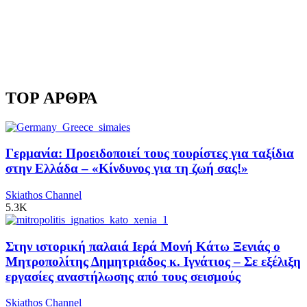
TOP ΑΡΘΡΑ
Γερμανία: Προειδοποιεί τους τουρίστες για ταξίδια
στην Ελλάδα – «Κίνδυνος για τη ζωή σας!»
Skiathos Channel
5.3K
Στην ιστορική παλαιά Ιερά Μονή Κάτω Ξενιάς ο
Μητροπολίτης Δημητριάδος κ. Ιγνάτιος – Σε εξέλιξη
εργασίες αναστήλωσης από τους σεισμούς
Skiathos Channel