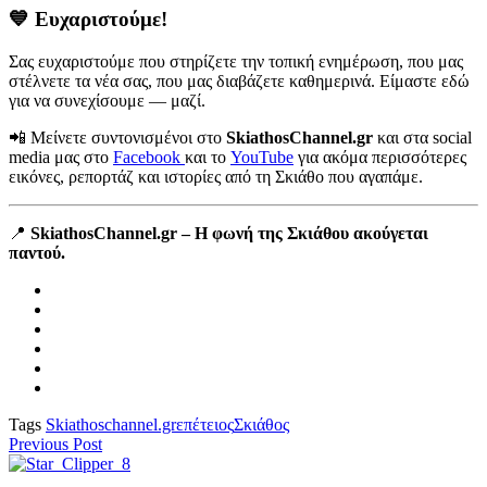
💙 Ευχαριστούμε!
Σας ευχαριστούμε που στηρίζετε την τοπική ενημέρωση, που μας
στέλνετε τα νέα σας, που μας διαβάζετε καθημερινά. Είμαστε εδώ
για να συνεχίσουμε — μαζί.
📲 Μείνετε συντονισμένοι στο
SkiathosChannel.gr
και στα social
media μας στο
Facebook
και το
YouTube
για ακόμα περισσότερες
εικόνες, ρεπορτάζ και ιστορίες από τη Σκιάθο που αγαπάμε.
📍
SkiathosChannel.gr – Η φωνή της Σκιάθου ακούγεται
παντού.
Tags
Skiathoschannel.gr
επέτειος
Σκιάθος
Previous Post