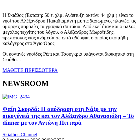
Η Σκιάθος (Έκταση: 50 τ. χλμ. Ανάπτυξη ακτών: 44 χλμ.) είναι το
νησί του Αλέξανδρου Παπαδιαμάντη με τις δασωμένες πλαγιές, τις
όμορφες παραλίες τα γραφικά σπιτάκια. Από εκεί ήταν και ο άλλος
μεγάλος τεχνίτης του λόγου, ο Αλέξανδρος Μωραϊτίδης,
πρωτότοκος γιος ανάμεσα σε επτά αδέρφια, ο οποίος εκοιμήθη
καλόγερος στο Άγιο Όρος.
Οι κοντινές νησίδες Ρέπι και Τσουγκριά υπάγονται διοικητικά στη
Σκιάθο…
ΜΑΘΕΤΕ ΠΕΡΙΣΣΟΤΕΡΑ
NEWSROOM
Φαίη Σκορδά: Η απόδραση στη Νάξο με την
οικογένειά της και τον Αλέξανδρο Αθανασιάδη – Το
dinner με τον Αντώνη Πιτταρά
Skiathos Channel