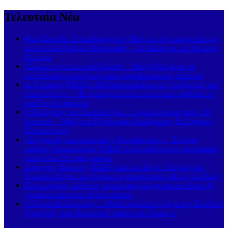
Τελευταία Νέα
Φαίη Σκορδά: Η απόδραση στη Νάξο με την οικογένειά της
και τον Αλέξανδρο Αθανασιάδη – Το dinner με τον Αντώνη
Πιτταρά
«Σώστε την ελιά του Πηλίου!» – Μάχη Μιτζικού για
συνδεδεμένη ενίσχυση στους παραδοσιακούς ελαιώνες
Δ. Νατσιός (ΝΙΚΗ): «Εθνικά επικίνδυνο το “μπάζωμα” των
υποκλοπών» – «Το ερώτημα πλέον είναι ποιος φοβάται να
ανοίξει τον φάκελο»
Ο Πασχάλης στη Σκόπελο για… «χρυσές αναμνήσεις» &
διακοπές – Μαζί του Πρόδρομος Καθηνιώτης & Χρήστος
Παλαιολόγος!
«Σύγχρονος πατριωτισμός ή Ραγιαδισμός;» – Σκληρή
επίθεση Καμπισιούλη (ΝΙΚΗ) στην κυβέρνηση για σημαία,
οικογένεια & δημογραφικό
Δημήτρης Νατσιός (ΝΙΚΗ) από τον Σοχό: «Το φως του
Χριστού δείχνει τον δρόμο της αναγέννησης & της ελπίδας»
Πολύ υψηλός κίνδυνος πυρκαγιάς (κατηγορία κινδύνου 4)
για αύριο Δευτέρα 10 Αυγούστου
Ο Χαριτοδιπλωμένος… έβαλε φωτιά στη νύχτα της Σκιάθου!
Τραγούδι, κέφι & εκλεκτή παρέα στο Carnayo