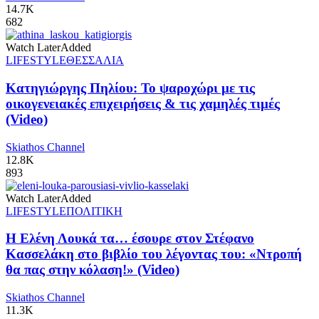
14.7K
682
Watch Later
Added
LIFESTYLE
ΘΕΣΣΑΛΙΑ
Κατηγιώργης Πηλίου: Το ψαροχώρι με τις
οικογενειακές επιχειρήσεις & τις χαμηλές τιμές
(Video)
Skiathos Channel
12.8K
893
Watch Later
Added
LIFESTYLE
ΠΟΛΙΤΙΚΗ
Η Ελένη Λουκά τα… έσουρε στον Στέφανο
Κασσελάκη στο βιβλίο του λέγοντας του: «Ντροπή
θα πας στην κόλαση!» (Video)
Skiathos Channel
11.3K