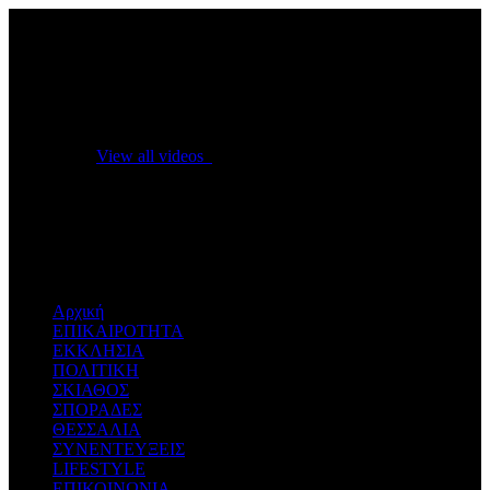
No videos yet!
Click on "Watch later" to put videos here
View all videos
Don't miss new videos
Sign in to see updates from your favourite channels
Αρχική
ΕΠΙΚΑΙΡΟΤΗΤΑ
ΕΚΚΛΗΣΙΑ
ΠΟΛΙΤΙΚΗ
ΣΚΙΑΘΟΣ
ΣΠΟΡΑΔΕΣ
ΘΕΣΣΑΛΙΑ
ΣΥΝΕΝΤΕΥΞΕΙΣ
LIFESTYLE
ΕΠΙΚΟΙΝΩΝΙΑ