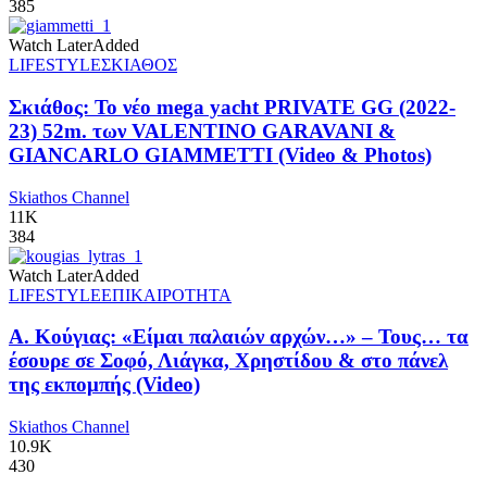
385
Watch Later
Added
LIFESTYLE
ΣΚΙΑΘΟΣ
Σκιάθος: Το νέο mega yacht PRIVATE GG (2022-
23) 52m. των VALENTINO GARAVANI &
GIANCARLO GIAMMETTI (Video & Photos)
Skiathos Channel
11K
384
Watch Later
Added
LIFESTYLE
ΕΠΙΚΑΙΡΟΤΗΤΑ
Α. Κούγιας: «Είμαι παλαιών αρχών…» – Τους… τα
έσουρε σε Σοφό, Λιάγκα, Χρηστίδου & στο πάνελ
της εκπομπής (Video)
Skiathos Channel
10.9K
430