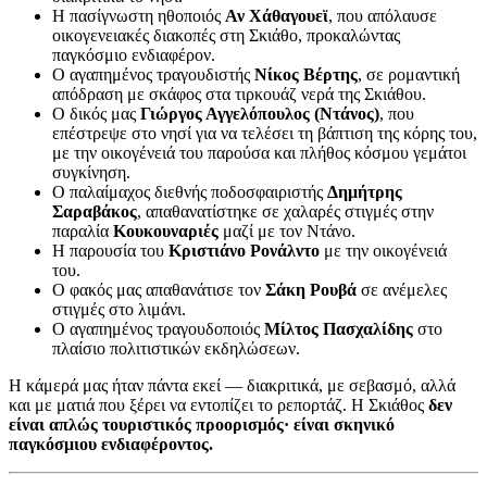
Η πασίγνωστη ηθοποιός
Αν Χάθαγουεϊ
, που απόλαυσε
οικογενειακές διακοπές στη Σκιάθο, προκαλώντας
παγκόσμιο ενδιαφέρον.
Ο αγαπημένος τραγουδιστής
Νίκος Βέρτης
, σε ρομαντική
απόδραση με σκάφος στα τιρκουάζ νερά της Σκιάθου.
Ο δικός μας
Γιώργος Αγγελόπουλος (Ντάνος)
, που
επέστρεψε στο νησί για να τελέσει τη βάπτιση της κόρης του,
με την οικογένειά του παρούσα και πλήθος κόσμου γεμάτοι
συγκίνηση.
Ο παλαίμαχος διεθνής ποδοσφαιριστής
Δημήτρης
Σαραβάκος
, απαθανατίστηκε σε χαλαρές στιγμές στην
παραλία
Κουκουναριές
μαζί με τον Ντάνο.
Η παρουσία του
Κριστιάνο Ρονάλντο
με την οικογένειά
του.
Ο φακός μας απαθανάτισε τον
Σάκη Ρουβά
σε ανέμελες
στιγμές στο λιμάνι.
Ο αγαπημένος τραγουδοποιός
Μίλτος Πασχαλίδης
στο
πλαίσιο πολιτιστικών εκδηλώσεων.
Η κάμερά μας ήταν πάντα εκεί — διακριτικά, με σεβασμό, αλλά
και με ματιά που ξέρει να εντοπίζει το ρεπορτάζ. Η Σκιάθος
δεν
είναι απλώς τουριστικός προορισμός· είναι σκηνικό
παγκόσμιου ενδιαφέροντος.