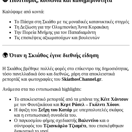
🧿 Πολιτισμός, κοινωνία και καθημερινότητα
Καλύψαμε από κοντά:
Το Πάσχα στη Σκιάθο με τις μοναδικές κατανυκτικές στιγμές
Τη Δεξίωση για την Ολυμπιονίκη Άννα Κορακάκη
Την Πορεία Μνήμης για τον Παπαδιαμάντη
Τις επισκέψεις αξιωματούχων και βουλευτών
🌍 Όταν η Σκιάθος έγινε διεθνής είδηση
Η Σκιάθος βρέθηκε πολλές φορές στο επίκεντρο της δημοσιότητας,
τόσο πανελλαδικά όσο και διεθνώς, χάρη στα αποκλειστικά
ρεπορτάζ και φωτογραφίες του
SkiathosChannel.gr
.
Ανάμεσα στα πιο εντυπωσιακά highlights:
Το αποκλειστικό ρεπορτάζ από τα μπάνια της
Κέιτ Χάντσον
με τον Φουτζικάουα και
Κερτ Ράσελ – Γκόλντι Χόουν
.
Η άφιξη του
Σεΐχη του Κατάρ
με υπερπολυτελές σκάφος
και η εντυπωσιακή συνοδεία του.
Ο παγκοσμίου φήμης σχεδιαστής
Βαλεντίνο
και ο
σύντροφός του
Τζιανκάρλο Τζιαμέτι
, που επισκέφθηκαν
διακριτικά το νησί.