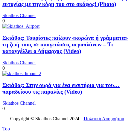
ευτυχίας με την κόρη του στο σκάφος! (Photo)
Skiathos Channel
0
Σκιάθος: Τουρίστες παίζουν «κορώνα ή γράμματα»
τη ζωή τους σε απογειώσεις αεροπλάνων – Τι
καταγγέλλει ο Δήμαρχος (Video)
Skiathos Channel
0
Σκιάθος: Στην ουρά για ένα εισιτήριο για του…
παραδείσου τις παραλίες (Video)
Skiathos Channel
0
Copyright © Skiathos Channel 2024. |
Πολιτική Απορρήτου
Top