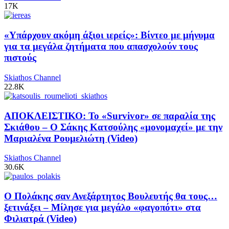
17K
«Υπάρχουν ακόμη άξιοι ιερείς»: Βίντεο με μήνυμα
για τα μεγάλα ζητήματα που απασχολούν τους
πιστούς
Skiathos Channel
22.8K
ΑΠΟΚΛΕΙΣΤΙΚΟ: Το «Survivor» σε παραλία της
Σκιάθου – Ο Σάκης Κατσούλης «μονομαχεί» με την
Μαριαλένα Ρουμελιώτη (Video)
Skiathos Channel
30.6K
Ο Πολάκης σαν Ανεξάρτητος Βουλευτής θα τους…
ξετινάξει – Μίλησε για μεγάλο «φαγοπότι» στα
Φιλιατρά (Video)