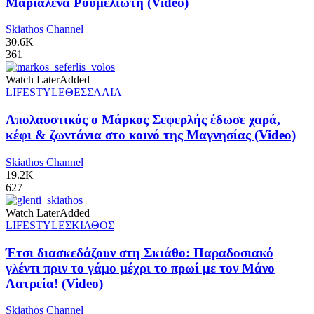
Μαριαλένα Ρουμελιώτη (Video)
Skiathos Channel
30.6K
361
Watch Later
Added
LIFESTYLE
ΘΕΣΣΑΛΙΑ
Απολαυστικός ο Μάρκος Σεφερλής έδωσε χαρά,
κέφι & ζωντάνια στο κοινό της Μαγνησίας (Video)
Skiathos Channel
19.2K
627
Watch Later
Added
LIFESTYLE
ΣΚΙΑΘΟΣ
Έτσι διασκεδάζουν στη Σκιάθο: Παραδοσιακό
γλέντι πριν το γάμο μέχρι το πρωί με τον Μάνο
Λατρεία! (Video)
Skiathos Channel