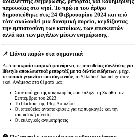
αδιάλειπτης ενημέρωσης
, ρεπορτάζ και καθημερινής
παρουσίας στο νησί. Το πρώτο του άρθρο
δημοσιεύθηκε στις
24 Φεβρουαρίου 2024
και από
τότε ακολουθεί μια δυναμική πορεία, κερδίζοντας
την εμπιστοσύνη των κατοίκων, των επισκεπτών
αλλά και των μεγάλων μέσων ενημέρωσης.
📌 Πάντα παρών στα σημαντικά
Από τα
ακραία καιρικά φαινόμενα
, τις
απευθείας συνδέσεις για
lifestyle αποκλειστικά ρεπορτάζ με τα δελτία ειδήσεων
, μέχρι
τα
τοπικά γεγονότα που συγκινούν
, το SkiathosChannel.gr ήταν
εκεί. Ανάμεσα στα θέματά μας:
Στον απόηχο της κακοκαιρίας που έπληξε τη Σκιάθο τον
Σεπτέμβριο του 2023
Το blackout της 19ης Απριλίου
Οι απευθείας ανταποκρίσεις για τις πυρκαγιές και την
τουριστική κίνηση
Οι εκλογικές αναμετρήσεις