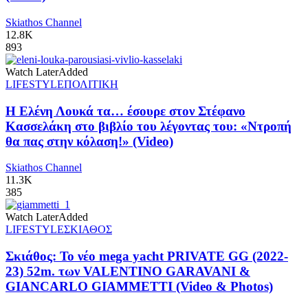
Skiathos Channel
12.8K
893
Watch Later
Added
LIFESTYLE
ΠΟΛΙΤΙΚΗ
Η Ελένη Λουκά τα… έσουρε στον Στέφανο
Κασσελάκη στο βιβλίο του λέγοντας του: «Ντροπή
θα πας στην κόλαση!» (Video)
Skiathos Channel
11.3K
385
Watch Later
Added
LIFESTYLE
ΣΚΙΑΘΟΣ
Σκιάθος: Το νέο mega yacht PRIVATE GG (2022-
23) 52m. των VALENTINO GARAVANI &
GIANCARLO GIAMMETTI (Video & Photos)