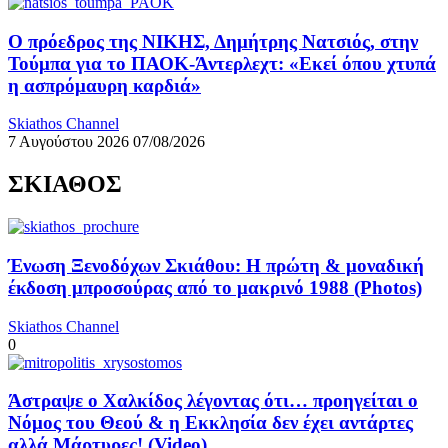
Ο πρόεδρος της ΝΙΚΗΣ, Δημήτρης Νατσιός, στην
Τούμπα για το ΠΑΟΚ-Άντερλεχτ: «Εκεί όπου χτυπά
η ασπρόμαυρη καρδιά»
Skiathos Channel
7 Αυγούστου 2026
07/08/2026
ΣΚΙΑΘΟΣ
Ένωση Ξενοδόχων Σκιάθου: Η πρώτη & μοναδική
έκδοση μπροσούρας από το μακρινό 1988 (Photos)
Skiathos Channel
0
Άστραψε ο Χαλκίδος λέγοντας ότι… προηγείται ο
Νόμος του Θεού & η Εκκλησία δεν έχει αντάρτες
αλλά Μάρτυρες! (Video)