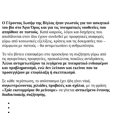
Ο Γέροντας Ιωσήφ της Βίγλας ήταν γνωστός για τον ασκητικό
του βίο στο Άγιο Όρος και για τις πνευματικές νουθεσίες που
απηύθυνε σε πιστούς
. Κατά καιρούς, λόγοι και διηγήσεις που
αποδίδονται στον ίδιο έχουν συνδεθεί με προφητικές αναφορές
γύρω από κοινωνικές εξελίξεις, κρίσεις και τις δοκιμασίες που –
σύμφωνα με πιστούς – θα αντιμετωπίσει η ανθρωπότητα.
Το νέο βίντεο επαναφέρει στο προσκήνιο τη συζήτηση γύρω από
τις αγιορείτικες προφητείες, προκαλώντας ποικίλες αντιδράσεις.
Άλλοι αντιμετωπίζουν τα λεγόμενα με πνευματικό ενδιαφέρον
και προβληματισμό, ενώ δεν λείπουν και εκείνοι που τα
προσεγγίζουν με επιφύλαξη ή σκεπτικισμό
.
Σε κάθε περίπτωση, το απόσπασμα έχει ήδη γίνει viral,
συγκεντρώνοντας χιλιάδες προβολές και σχόλια
, με τη φράση
«Τρία εκατομμύρια θα μείνουμε»
να γίνεται
αντικείμενο έντονης
διαδικτυακής συζήτησης
.