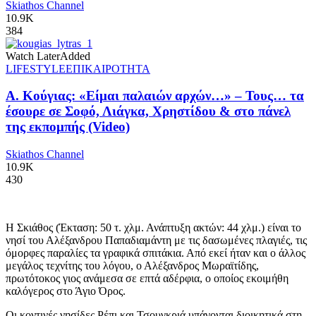
Skiathos Channel
10.9K
384
Watch Later
Added
LIFESTYLE
ΕΠΙΚΑΙΡΟΤΗΤΑ
Α. Κούγιας: «Είμαι παλαιών αρχών…» – Τους… τα
έσουρε σε Σοφό, Λιάγκα, Χρηστίδου & στο πάνελ
της εκπομπής (Video)
Skiathos Channel
10.9K
430
Η Σκιάθος (Έκταση: 50 τ. χλμ. Ανάπτυξη ακτών: 44 χλμ.) είναι το
νησί του Αλέξανδρου Παπαδιαμάντη με τις δασωμένες πλαγιές, τις
όμορφες παραλίες τα γραφικά σπιτάκια. Από εκεί ήταν και ο άλλος
μεγάλος τεχνίτης του λόγου, ο Αλέξανδρος Μωραϊτίδης,
πρωτότοκος γιος ανάμεσα σε επτά αδέρφια, ο οποίος εκοιμήθη
καλόγερος στο Άγιο Όρος.
Οι κοντινές νησίδες Ρέπι και Τσουγκριά υπάγονται διοικητικά στη