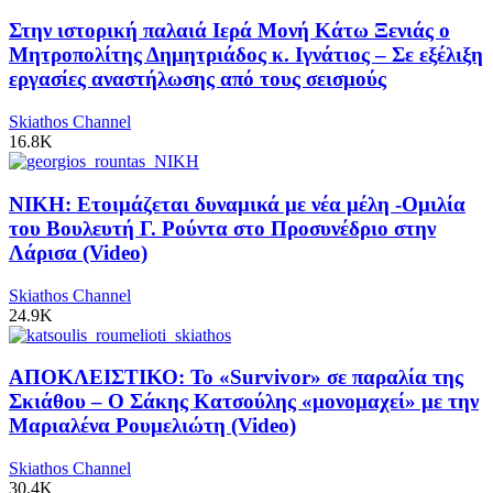
Στην ιστορική παλαιά Ιερά Μονή Κάτω Ξενιάς ο
Μητροπολίτης Δημητριάδος κ. Ιγνάτιος – Σε εξέλιξη
εργασίες αναστήλωσης από τους σεισμούς
Skiathos Channel
16.8K
ΝΙΚΗ: Ετοιμάζεται δυναμικά με νέα μέλη -Ομιλία
του Βουλευτή Γ. Ρούντα στο Προσυνέδριο στην
Λάρισα (Video)
Skiathos Channel
24.9K
ΑΠΟΚΛΕΙΣΤΙΚΟ: Το «Survivor» σε παραλία της
Σκιάθου – Ο Σάκης Κατσούλης «μονομαχεί» με την
Μαριαλένα Ρουμελιώτη (Video)
Skiathos Channel
30.4K