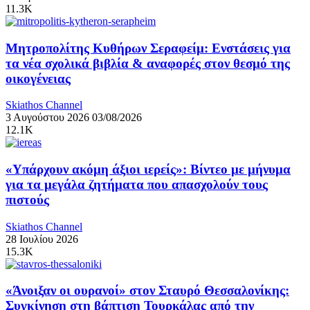
11.3K
Μητροπολίτης Κυθήρων Σεραφείμ: Ενστάσεις για
τα νέα σχολικά βιβλία & αναφορές στον θεσμό της
οικογένειας
Skiathos Channel
3 Αυγούστου 2026
03/08/2026
12.1K
«Υπάρχουν ακόμη άξιοι ιερείς»: Βίντεο με μήνυμα
για τα μεγάλα ζητήματα που απασχολούν τους
πιστούς
Skiathos Channel
28 Ιουλίου 2026
15.3K
«Άνοιξαν οι ουρανοί» στον Σταυρό Θεσσαλονίκης:
Συγκίνηση στη βάπτιση Τουρκάλας από την