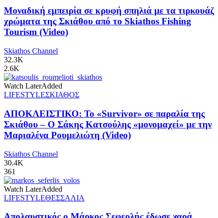
Μοναδική εμπειρία σε κρυφή σπηλιά με τα τιρκουάζ
χρώματα της Σκιάθου από το Skiathos Fishing
Tourism (Video)
Skiathos Channel
32.3K
2.6K
Watch Later
Added
LIFESTYLE
ΣΚΙΑΘΟΣ
ΑΠΟΚΛΕΙΣΤΙΚΟ: Το «Survivor» σε παραλία της
Σκιάθου – Ο Σάκης Κατσούλης «μονομαχεί» με την
Μαριαλένα Ρουμελιώτη (Video)
Skiathos Channel
30.4K
361
Watch Later
Added
LIFESTYLE
ΘΕΣΣΑΛΙΑ
Απολαυστικός ο Μάρκος Σεφερλής έδωσε χαρά,