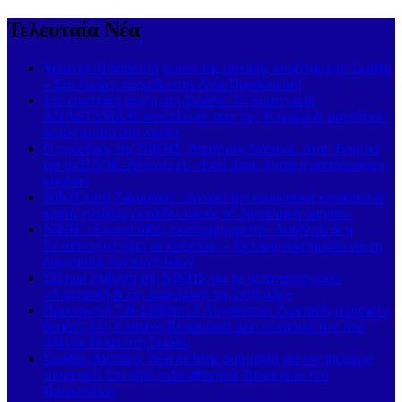
Τελευταία Νέα
Vesuvio: Η απόλυτη γεύση της ιταλικής κουζίνας στη Σκιάθο
– Στο λιμάνι, τώρα & στην Αγία Παρασκευή!
Εντυπωσιακή άφιξη στη Σκιάθο: Το Superyacht
ANASTASIA K κατέπλευσε από την Τουρκία & μαγνήτισε
τα βλέμματα στο λιμάνι
Ο πρόεδρος της ΝΙΚΗΣ, Δημήτρης Νατσιός, στην Τούμπα
για το ΠΑΟΚ-Άντερλεχτ: «Εκεί όπου χτυπά η ασπρόμαυρη
καρδιά»
ΝΙΚΗ κατά Ζαχαράκη: «Αγνοεί την ευρωπαϊκή καταδίκη &
κρατά χιλιάδες εκπαιδευτικούς σε εργασιακή ομηρία»
ΝΙΚΗ: «Εκατοντάδες εκατομμύρια στο AntiNero & η
Ελλάδα συνεχίζει να καίγεται» – Σκληρά ερωτήματα για τη
διαχείριση των κονδυλίων
Σκληρή επίθεση της ΝΙΚΗΣ για το μεταναστευτικό:
«Αποτροπή & όχι διαχείριση της εισβολής»
Παρασκευή 7 & Σάββατο 8 Αυγούστου: Ζωντανές μουσικές
βραδιές στο Carnayo Restaurant! Δύο μοναδικά live στο
Alkyon Hotel στη Σκιάθο
Σκιάθος-Μονακό: Νέα διεθνής συμμαχία για τον βιώσιμο
τουρισμό! Στο νησί η Διευθύντρια Τουρισμού του
Πριγκιπάτου