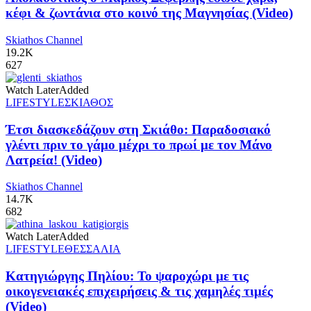
κέφι & ζωντάνια στο κοινό της Μαγνησίας (Video)
Skiathos Channel
19.2K
627
Watch Later
Added
LIFESTYLE
ΣΚΙΑΘΟΣ
Έτσι διασκεδάζουν στη Σκιάθο: Παραδοσιακό
γλέντι πριν το γάμο μέχρι το πρωί με τον Μάνο
Λατρεία! (Video)
Skiathos Channel
14.7K
682
Watch Later
Added
LIFESTYLE
ΘΕΣΣΑΛΙΑ
Κατηγιώργης Πηλίου: Το ψαροχώρι με τις
οικογενειακές επιχειρήσεις & τις χαμηλές τιμές
(Video)