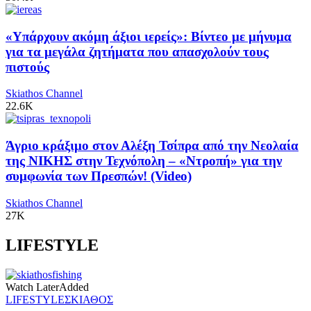
«Υπάρχουν ακόμη άξιοι ιερείς»: Βίντεο με μήνυμα
για τα μεγάλα ζητήματα που απασχολούν τους
πιστούς
Skiathos Channel
22.6K
Άγριο κράξιμο στον Αλέξη Τσίπρα από την Νεολαία
της ΝΙΚΗΣ στην Τεχνόπολη – «Ντροπή» για την
συμφωνία των Πρεσπών! (Video)
Skiathos Channel
27K
LIFESTYLE
Watch Later
Added
LIFESTYLE
ΣΚΙΑΘΟΣ