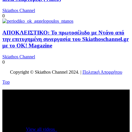
Skiathos Channel
0
ΑΠΟΚΛΕΙΣΤΙΚΟ: Το πρωτοσέλιδο με Ντάνο από
την επιτυχημένη συνεργασία του Skiathoschannel.gr
με το OK! Magazine
Skiathos Channel
0
Copyright © Skiathos Channel 2024. |
Πολιτική Απορρήτου
Top
No videos yet!
Click on "Watch later" to put videos here
View all videos