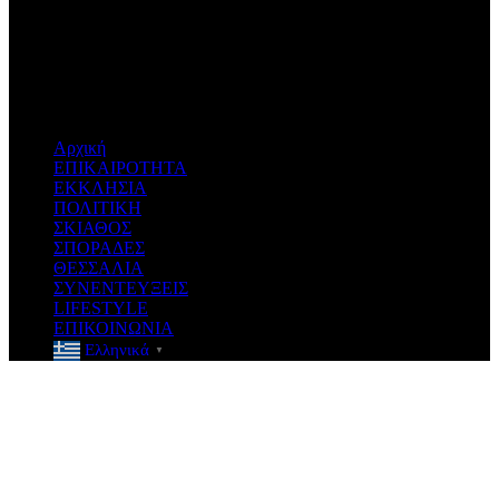
Don't miss new videos
Sign in to see updates from your favourite channels
Αρχική
ΕΠΙΚΑΙΡΟΤΗΤΑ
ΕΚΚΛΗΣΙΑ
ΠΟΛΙΤΙΚΗ
ΣΚΙΑΘΟΣ
ΣΠΟΡΑΔΕΣ
ΘΕΣΣΑΛΙΑ
ΣΥΝΕΝΤΕΥΞΕΙΣ
LIFESTYLE
ΕΠΙΚΟΙΝΩΝΙΑ
Ελληνικά
▼