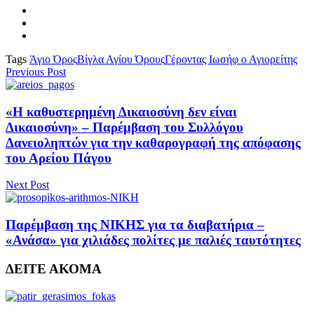
Tags
Άγιο Όρος
Βίγλα Αγίου Όρους
Γέροντας Ιωσήφ ο Αγιορείτης
Previous Post
«Η καθυστερημένη Δικαιοσύνη δεν είναι
Δικαιοσύνη» – Παρέμβαση του Συλλόγου
Δανειοληπτών για την καθαρογραφή της απόφασης
του Αρείου Πάγου
Next Post
Παρέμβαση της ΝΙΚΗΣ για τα διαβατήρια –
«Ανάσα» για χιλιάδες πολίτες με παλιές ταυτότητες
ΔΕΙΤΕ ΑΚΟΜΑ