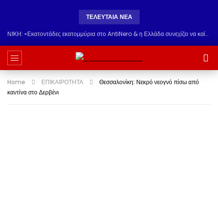
ΤΕΛΕΥΤΑΙΑ ΝΕΑ
ΝΙΚΗ: «Εκατοντάδες εκατομμύρια στο AntiNero & η Ελλάδα συνεχίζει να καίγεται» – Σκληρά ερωτήματα για τη διαχείριση των κονδυλίων
Home
ΕΠΙΚΑΙΡΟΤΗΤΑ
Θεσσαλονίκη: Νεκρό νεογνό πίσω από
καντίνα στο Δερβένι