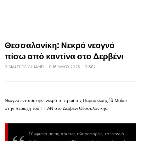
Θεσσαλονίκη: Νεκρό νεογνό
πίσω από καντίνα στο Δερβένι
SKIATHOS CHANNEL
16 ΜΑΪΟΥ 2025
582
Νεογνό εντοπίστηκε νεκρό το πρωί της Παρασκευής 16 Μαΐου
στην περιοχή του ΤΙΤΑΝ στο Δερβένι Θεσσαλονίκης.
Σύμφωνα με τις πρώτες πληροφορίες, το νεογνό