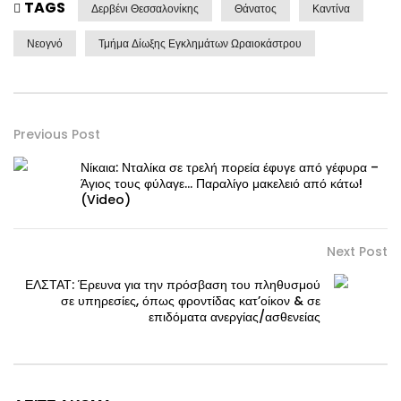
TAGS
Δερβένι Θεσσαλονίκης
Θάνατος
Καντίνα
Νεογνό
Τμήμα Δίωξης Εγκλημάτων Ωραιοκάστρου
Previous Post
Νίκαια: Νταλίκα σε τρελή πορεία έφυγε από γέφυρα –
Άγιος τους φύλαγε… Παραλίγο μακελειό από κάτω!
(Video)
Next Post
ΕΛΣΤΑΤ: Έρευνα για την πρόσβαση του πληθυσμού
σε υπηρεσίες, όπως φροντίδας κατ’οίκον & σε
επιδόματα ανεργίας/ασθενείας