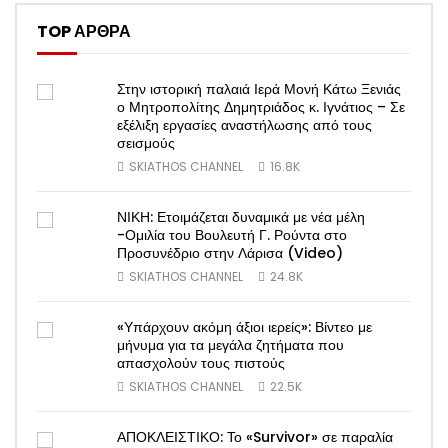
TOP ΑΡΘΡΑ
Στην ιστορική παλαιά Ιερά Μονή Κάτω Ξενιάς
ο Μητροπολίτης Δημητριάδος κ. Ιγνάτιος – Σε
εξέλιξη εργασίες αναστήλωσης από τους
σεισμούς
SKIATHOS CHANNEL
16.8K
ΝΙΚΗ: Ετοιμάζεται δυναμικά με νέα μέλη
-Ομιλία του Βουλευτή Γ. Ρούντα στο
Προσυνέδριο στην Λάρισα (Video)
SKIATHOS CHANNEL
24.8K
«Υπάρχουν ακόμη άξιοι ιερείς»: Βίντεο με
μήνυμα για τα μεγάλα ζητήματα που
απασχολούν τους πιστούς
SKIATHOS CHANNEL
22.5K
ΑΠΟΚΛΕΙΣΤΙΚΟ: Το «Survivor» σε παραλία