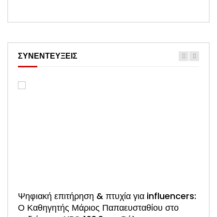
ΣΥΝΕΝΤΕΥΞΕΙΣ
Watch 
Ψηφιακή επιτήρηση & πτυχία για influencers:
ΑΠΟΚΛΕΙΣΤΙΚΟ: Η πρώτη συνέντευξη του
Ο Καθηγητής Μάριος Παπαευσταθίου στο
νέου Προέδρου Ξενοδόχων Σκιάθου Άκη