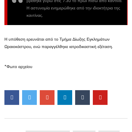
βρέθηκε γύρω στις 7.30 το πρωί πίσω από καντίνα.
Η αστυνομία ενημερώθηκε από την ιδιοκτήτρια της
καντίνας.
Η υπόθεση ερευνάται από το Τμήμα Δίωξης Εγκλημάτων
Ωραιοκάστρου, ενώ παραγγέλθηκε ιατροδικαστική εξέταση.
*Φωτο αρχείου