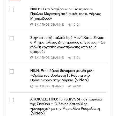
ΝΙΚΗ: «Σε τι διαφέρουν οι θέσεις του κ.
Παύλου Μαρινάκη από αυτές της κ. Δόμνας
Μιχαηλίδου;»
SKIATHOS CHANNEL
16.6K
Στην ιστορική παλαιά Ιερά Μονή Κάτω Ξενιάς
ο Μητροπολίτης Δημητριάδος κ. Ιγνάτιος – Σε
εξέλιξη εργασίες αναστήλωσης από τους
σεισμούς
SKIATHOS CHANNEL
16.9K
ΝΙΚΗ: Ετοιμάζεται δυναμικά με νέα μέλη
-Ομιλία του Βουλευτή Γ. Ρούντα στο
Προσυνέδριο στην Λάρισα (Video)
SKIATHOS CHANNEL
24.9K
ΑΠΟΚΛΕΙΣΤΙΚΟ: Το «Survivor» σε παραλία
της Σκιάθου – Ο Σάκης Κατσούλης
«μονομαχεί» με την Μαριαλένα Ρουμελιώτη
(Video)