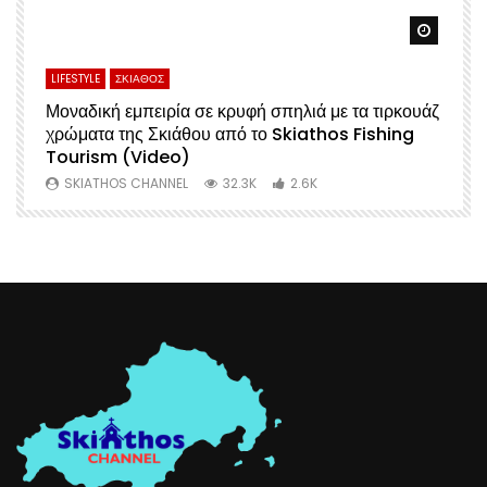
Watch Later
Watch 
LIFESTYLE
ΣΚΙΑΘΟΣ
L
Μοναδική εμπειρία σε κρυφή σπηλιά με τα τιρκουάζ
Α
χρώματα της Σκιάθου από το Skiathos Fishing
Σ
Tourism (Video)
Μ
SKIATHOS CHANNEL
32.3K
2.6K