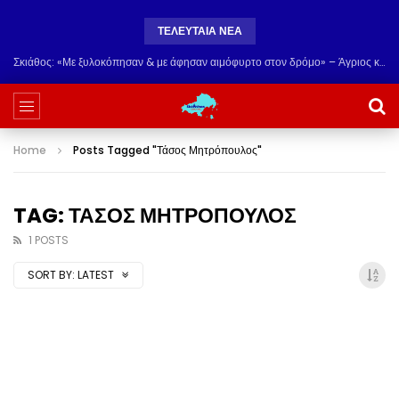
ΤΕΛΕΥΤΑΙΑ ΝΕΑ
Σκιάθος: «Με ξυλοκόπησαν & με άφησαν αιμόφυρτο στον δρόμο» – Άγριος καβγάς με λοστάρια, μαχαίρια & σφυριά
Home
Posts Tagged "Τάσος Μητρόπουλος"
TAG: ΤΑΣΟΣ ΜΗΤΡΟΠΟΥΛΟΣ
1 POSTS
SORT BY:
LATEST