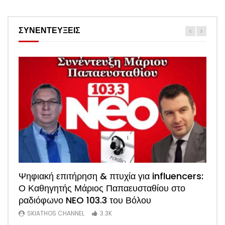
ΣΥΝΕΝΤΕΥΞΕΙΣ
Watch
Ψηφιακή επιτήρηση & πτυχία για influencers:
ΑΠΟΚΛΕΙΣΤΙΚΟ: Η πρώτη συνέντευξη του
Ο Καθηγητής Μάριος Παπαευσταθίου στο
νέου Προέδρου Ξενοδόχων Σκιάθου Άκη
ραδιόφωνο NEO 103.3 του Βόλου
Τσαρούχη (Video)
SKIATHOS CHANNEL
SKIATHOS CHANNEL
3.3K
1