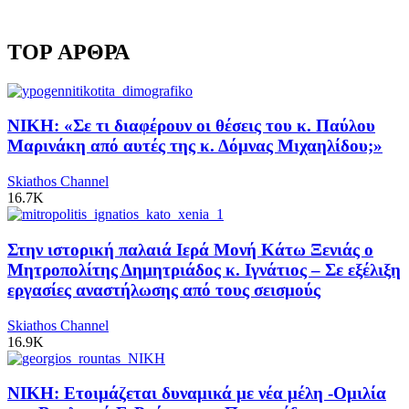
TOP ΑΡΘΡΑ
ΝΙΚΗ: «Σε τι διαφέρουν οι θέσεις του κ. Παύλου
Μαρινάκη από αυτές της κ. Δόμνας Μιχαηλίδου;»
Skiathos Channel
16.7K
Στην ιστορική παλαιά Ιερά Μονή Κάτω Ξενιάς ο
Μητροπολίτης Δημητριάδος κ. Ιγνάτιος – Σε εξέλιξη
εργασίες αναστήλωσης από τους σεισμούς
Skiathos Channel
16.9K
ΝΙΚΗ: Ετοιμάζεται δυναμικά με νέα μέλη -Ομιλία