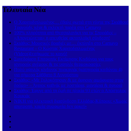
Τελευταία Νέα
Ο Χαριτοδιπλωμένος… έβαλε φωτιά στη νύχτα της Σκιάθου!
Τραγούδι, κέφι & εκλεκτή παρέα στο Carnayo
100% πληρότητα από Θεσσαλονίκη για τις Σποράδες –
«Απογειώνεται» η απευθείας ακτοπλοϊκή σύνδεση!
Σκιάθος: Μουσικές βραδιές με… έκπληξη στο Carnayo
Restaurant – Ο Κώστας Χαριτοδιπλωμένος
(Videos)ξεσήκωσε το κοινό!
Συνεδρίαση Επιτροπής Εκτίμησης Κινδύνου για τους
ισχυρούς ανέμους & τις υψηλές θερμοκρασίες
Πολύ υψηλός κίνδυνος πυρκαγιάς (κατηγορία κινδύνου 4)
για σήμερα Σάββατο 8 Αυγούστου
Σκιάθος: «Με ξυλοκόπησαν & με άφησαν αιμόφυρτο στον
δρόμο» – Άγριος καβγάς με λοστάρια, μαχαίρια & σφυριά
Σκιάθος: Έφυγε από τη ζωή σε ηλικία 93 ετών ο Απόστολος
Κουκιάς
ΝΙΚΗ για ηλεκτρική διασύνδεση Ελλάδας-Κύπρου: «Χωρίς
αποτροπή, καμία συμφωνία δεν αρκεί»