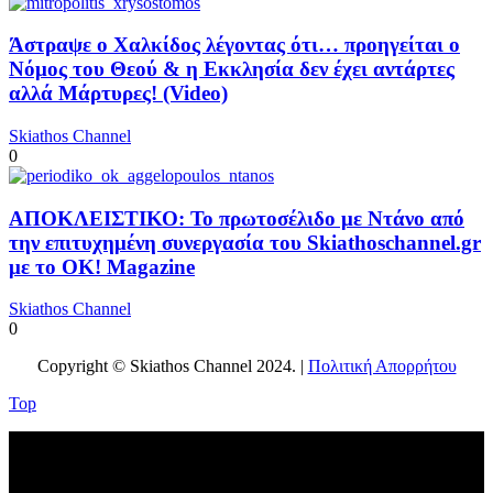
Άστραψε ο Χαλκίδος λέγοντας ότι… προηγείται ο
Νόμος του Θεού & η Εκκλησία δεν έχει αντάρτες
αλλά Μάρτυρες! (Video)
Skiathos Channel
0
ΑΠΟΚΛΕΙΣΤΙΚΟ: Το πρωτοσέλιδο με Ντάνο από
την επιτυχημένη συνεργασία του Skiathoschannel.gr
με το OK! Magazine
Skiathos Channel
0
Copyright © Skiathos Channel 2024. |
Πολιτική Απορρήτου
Top