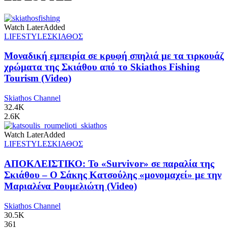
Watch Later
Added
LIFESTYLE
ΣΚΙΑΘΟΣ
Μοναδική εμπειρία σε κρυφή σπηλιά με τα τιρκουάζ
χρώματα της Σκιάθου από το Skiathos Fishing
Tourism (Video)
Skiathos Channel
32.4K
2.6K
Watch Later
Added
LIFESTYLE
ΣΚΙΑΘΟΣ
ΑΠΟΚΛΕΙΣΤΙΚΟ: Το «Survivor» σε παραλία της
Σκιάθου – Ο Σάκης Κατσούλης «μονομαχεί» με την
Μαριαλένα Ρουμελιώτη (Video)
Skiathos Channel
30.5K
361