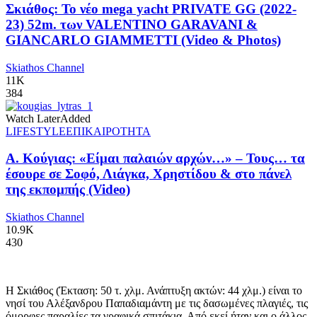
Σκιάθος: Το νέο mega yacht PRIVATE GG (2022-
23) 52m. των VALENTINO GARAVANI &
GIANCARLO GIAMMETTI (Video & Photos)
Skiathos Channel
11K
384
Watch Later
Added
LIFESTYLE
ΕΠΙΚΑΙΡΟΤΗΤΑ
Α. Κούγιας: «Είμαι παλαιών αρχών…» – Τους… τα
έσουρε σε Σοφό, Λιάγκα, Χρηστίδου & στο πάνελ
της εκπομπής (Video)
Skiathos Channel
10.9K
430
Η Σκιάθος (Έκταση: 50 τ. χλμ. Ανάπτυξη ακτών: 44 χλμ.) είναι το
νησί του Αλέξανδρου Παπαδιαμάντη με τις δασωμένες πλαγιές, τις
όμορφες παραλίες τα γραφικά σπιτάκια. Από εκεί ήταν και ο άλλος