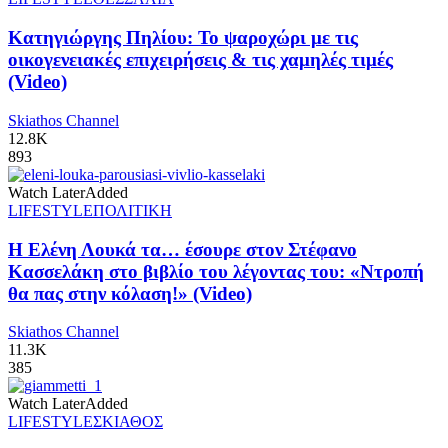
Κατηγιώργης Πηλίου: Το ψαροχώρι με τις
οικογενειακές επιχειρήσεις & τις χαμηλές τιμές
(Video)
Skiathos Channel
12.8K
893
Watch Later
Added
LIFESTYLE
ΠΟΛΙΤΙΚΗ
Η Ελένη Λουκά τα… έσουρε στον Στέφανο
Κασσελάκη στο βιβλίο του λέγοντας του: «Ντροπή
θα πας στην κόλαση!» (Video)
Skiathos Channel
11.3K
385
Watch Later
Added
LIFESTYLE
ΣΚΙΑΘΟΣ