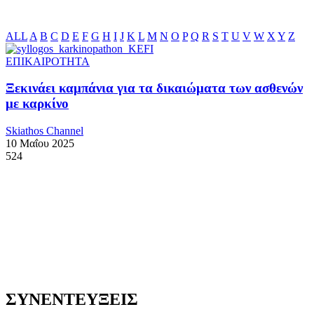
ALL
A
B
C
D
E
F
G
H
I
J
K
L
M
N
O
P
Q
R
S
T
U
V
W
X
Y
Z
ΕΠΙΚΑΙΡΟΤΗΤΑ
Ξεκινάει καμπάνια για τα δικαιώματα των ασθενών
με καρκίνο
Skiathos Channel
10 Μαΐου 2025
524
ΣΥΝΕΝΤΕΥΞΕΙΣ