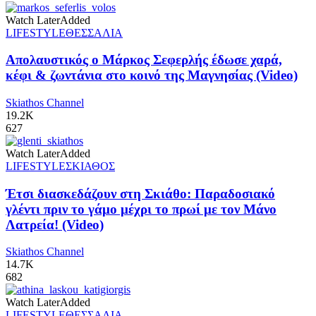
Watch Later
Added
LIFESTYLE
ΘΕΣΣΑΛΙΑ
Απολαυστικός ο Μάρκος Σεφερλής έδωσε χαρά,
κέφι & ζωντάνια στο κοινό της Μαγνησίας (Video)
Skiathos Channel
19.2K
627
Watch Later
Added
LIFESTYLE
ΣΚΙΑΘΟΣ
Έτσι διασκεδάζουν στη Σκιάθο: Παραδοσιακό
γλέντι πριν το γάμο μέχρι το πρωί με τον Μάνο
Λατρεία! (Video)
Skiathos Channel
14.7K
682
Watch Later
Added
LIFESTYLE
ΘΕΣΣΑΛΙΑ