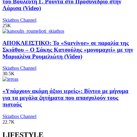
του Βουλευτή Γ. Ρούντα στο Προσυνέδριο στην
Λάρισα (Video)
Skiathos Channel
25K
ΑΠΟΚΛΕΙΣΤΙΚΟ: Το «Survivor» σε παραλία της
Σκιάθου – Ο Σάκης Κατσούλης «μονομαχεί» με την
Μαριαλένα Ρουμελιώτη (Video)
Skiathos Channel
30.5K
«Υπάρχουν ακόμη άξιοι ιερείς»: Βίντεο με μήνυμα
για τα μεγάλα ζητήματα που απασχολούν τους
πιστούς
Skiathos Channel
22.7K
LIFESTYLE